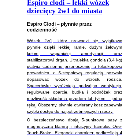
Espiro clodi – lekki wózek
dziecięcy 2w1 do miasta
Espiro Clodi – płynnie przez
codzienność
Wózek 2w1, który prowadzi się wyjątkowo
płynnie dzięki lekkiej ramie, dużym żelowym
kołom, wspaniałej amortyzacji oraz
stabilizatorowi drgań. Ultralekka gondola (3,4 kg)
ułatwia codzienne przenoszenie, a teleskopowa
prowadnica z 5-stopniową regulacją pozwala
dopasować wózek do wzrostu rodzica.
Spacerówkę wyróżniają podwójna wentylacja,
regulowane oparcie, budka i podnóżek oraz
możliwość składania przodem lub tyłem – jedną
ręką. Obszerny, płynnie otwierany kosz zapewnia
szybki dostęp do najpotrzebniejszych rzeczy.
O bezpieczeństwo dbają 5-punktowe pasy z
magnetyczną klamrą i intuicyjny hamulec One-
Touch-Brake. Elegancki charakter podkreślają 4