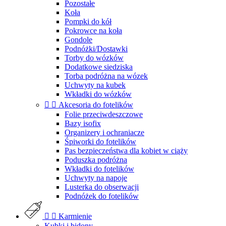
Pozostałe
Koła
Pompki do kół
Pokrowce na koła
Gondole
Podnóżki/Dostawki
Torby do wózków
Dodatkowe siedziska
Torba podróżna na wózek
Uchwyty na kubek
Wkładki do wózków


Akcesoria do fotelików
Folie przeciwdeszczowe
Bazy isofix
Organizery i ochraniacze
Śpiworki do fotelików
Pas bezpieczeństwa dla kobiet w ciąży
Poduszka podróżna
Wkładki do fotelików
Uchwyty na napoje
Lusterka do obserwacji
Podnóżek do fotelików


Karmienie
Kubki i bidony