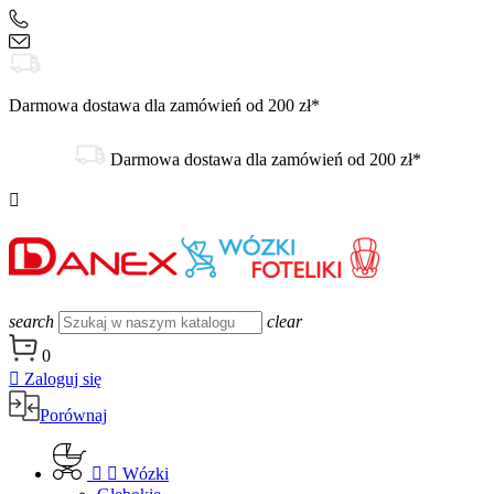
+48 504 188 333
sklep@danex24.pl
Darmowa dostawa dla zamówień od 200 zł*
Darmowa dostawa dla zamówień od 200 zł*

search
clear
0

Zaloguj się
Porównaj


Wózki