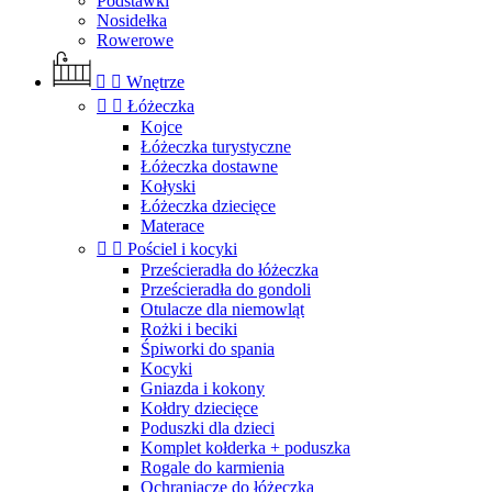
Podstawki
Nosidełka
Rowerowe


Wnętrze


Łóżeczka
Kojce
Łóżeczka turystyczne
Łóżeczka dostawne
Kołyski
Łóżeczka dziecięce
Materace


Pościel i kocyki
Prześcieradła do łóżeczka
Prześcieradła do gondoli
Otulacze dla niemowląt
Rożki i beciki
Śpiworki do spania
Kocyki
Gniazda i kokony
Kołdry dziecięce
Poduszki dla dzieci
Komplet kołderka + poduszka
Rogale do karmienia
Ochraniacze do łóżeczka