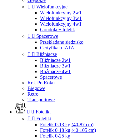
Głębokie


Wielofunkcyjne
Wielofunkcyjny 2w1
Wielofunkcyjny 3w1
Wielofunkcyjny 4w1
Gondola + fotelik


Spacerowe
Przekładane siedzisko
Certyfikata IATA


Bliźniacze
Bliźniacze 2w1
Bliźniacze 3w1
Bliźniacze 4w1
Spacerowe
Rok Po Roku
Biegowe
Retro
Transportowe


Foteliki


Foteliki
Fotelik 0-13 kg (40-87 cm)
Fotelik 0-18 kg (40-105 cm)
Fotelik 0-25 kg