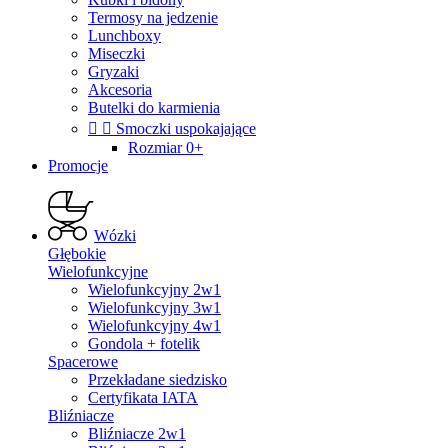
Termosy na jedzenie
Lunchboxy
Miseczki
Gryzaki
Akcesoria
Butelki do karmienia


Smoczki uspokajające
Rozmiar 0+
Promocje
Wózki
Głębokie
Wielofunkcyjne
Wielofunkcyjny 2w1
Wielofunkcyjny 3w1
Wielofunkcyjny 4w1
Gondola + fotelik
Spacerowe
Przekładane siedzisko
Certyfikata IATA
Bliźniacze
Bliźniacze 2w1