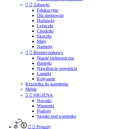


Zabawki
Edukacyjne
Dla niemowląt
Huśtawki
Leżaczki
Chodziki
Skoczki
Maty
Namioty


Bezpieczeństwo
Nianie elektroniczne
Barierki
Nawilżacze powietrza
Lampki
Kołysanie
Krzesełka do karmienia
Meble


HIGIENA
Nocniki
Wanienki
Podesty
Stojaki pod wanienkę


Pojazdy