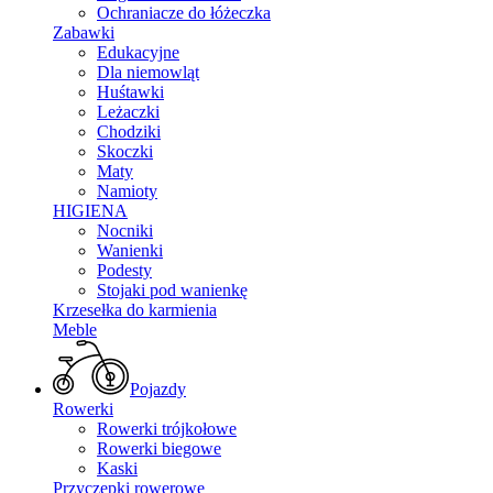
Ochraniacze do łóżeczka
Zabawki
Edukacyjne
Dla niemowląt
Huśtawki
Leżaczki
Chodziki
Skoczki
Maty
Namioty
HIGIENA
Nocniki
Wanienki
Podesty
Stojaki pod wanienkę
Krzesełka do karmienia
Meble
Pojazdy
Rowerki
Rowerki trójkołowe
Rowerki biegowe
Kaski
Przyczepki rowerowe