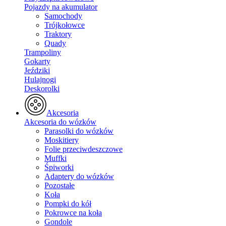
Pojazdy na akumulator
Samochody
Trójkołowce
Traktory
Quady
Trampoliny
Gokarty
Jeździki
Hulajnogi
Deskorolki
Akcesoria
Akcesoria do wózków
Parasolki do wózków
Moskitiery
Folie przeciwdeszczowe
Muffki
Śpiworki
Adaptery do wózków
Pozostałe
Koła
Pompki do kół
Pokrowce na koła
Gondole