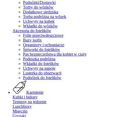
Podnóżki/Dostawki
Torby do wózków
Dodatkowe siedziska
Torba podróżna na wózek
Uchwyty na kubek
Wkładki do wózków
Akcesoria do fotelików
Folie przeciwdeszczowe
Bazy isofix
Organizery i ochraniacze
Śpiworki do fotelików
Pas bezpieczeństwa dla kobiet w ciąży
Poduszka podróżna
Wkładki do fotelików
Uchwyty na napoje
Lusterka do obserwacji
Podnóżek do fotelików
Karmienie
Kubki i bidony
Termosy na jedzenie
Lunchboxy
Miseczki
Gryzaki