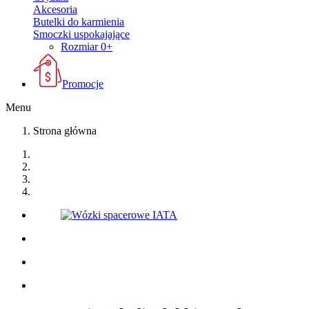
Akcesoria
Butelki do karmienia
Smoczki uspokajające
Rozmiar 0+
Promocje
Menu
Strona główna