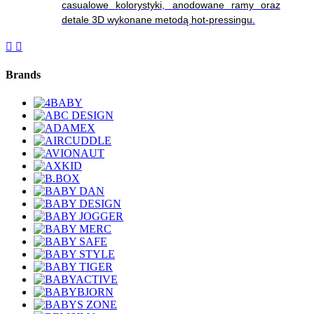
casualowe kolorystyki, anodowane ramy oraz
detale 3D wykonane metodą hot-pressingu.


Brands