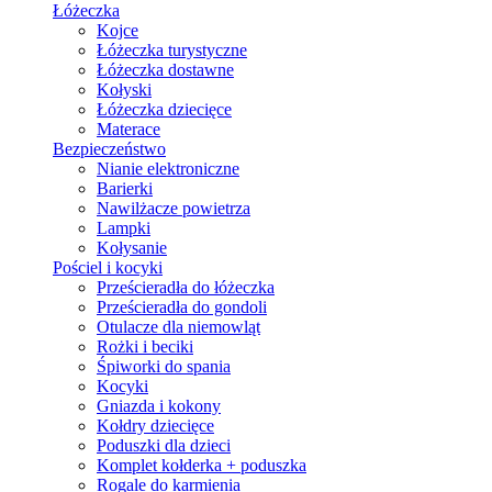
Łóżeczka
Kojce
Łóżeczka turystyczne
Łóżeczka dostawne
Kołyski
Łóżeczka dziecięce
Materace
Bezpieczeństwo
Nianie elektroniczne
Barierki
Nawilżacze powietrza
Lampki
Kołysanie
Pościel i kocyki
Prześcieradła do łóżeczka
Prześcieradła do gondoli
Otulacze dla niemowląt
Rożki i beciki
Śpiworki do spania
Kocyki
Gniazda i kokony
Kołdry dziecięce
Poduszki dla dzieci
Komplet kołderka + poduszka
Rogale do karmienia