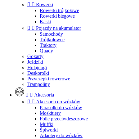


Rowerki
Rowerki trójkołowe
Rowerki biegowe
Kaski


Pojazdy na akumulator
Samochody
Trójkołowce
Traktory
Quady
Gokarty
Jeździki
Hulajnogi
Deskorolki
Przyczepki rowerowe
Trampoliny


Akcesoria


Akcesoria do wózków
Parasolki do wózków
Moskitiery
Folie przeciwdeszczowe
Muffki
Śpiworki
Adaptery do wózków