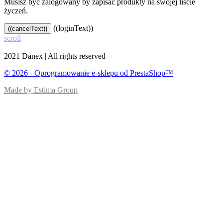
Musisz być zalogowany by zapisać produkty na swojej liście
życzeń.
((loginText))
((cancelText))
scroll
2021 Danex | All rights reserved
© 2026 - Oprogramowanie e-sklepu od PrestaShop™
Made by Estima Group