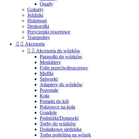
Quady
Gokarty
Jeździki
Hulajnogi
Deskorolki
Przyczepki rowerowe
Trampoliny


Akcesoria


Akcesoria do wózków
Parasolki do wózków
Moskitiery
Folie przeciwdeszczowe
Muffki
Śpiworki
Adaptery do wózków
Pozostałe
Koła
Pompki do kół
Pokrowce na koła
Gondole
Podnóżki/Dostawki
Torby do wózków
Dodatkowe siedziska
Torba podróżna na wózek