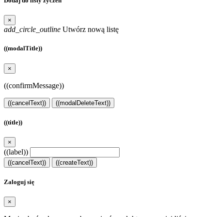
Dodaj do listy życzeń
×
add_circle_outline
Utwórz nową listę
((modalTitle))
×
((confirmMessage))
((cancelText))
((modalDeleteText))
((title))
×
((label))
((cancelText))
((createText))
Zaloguj się
×