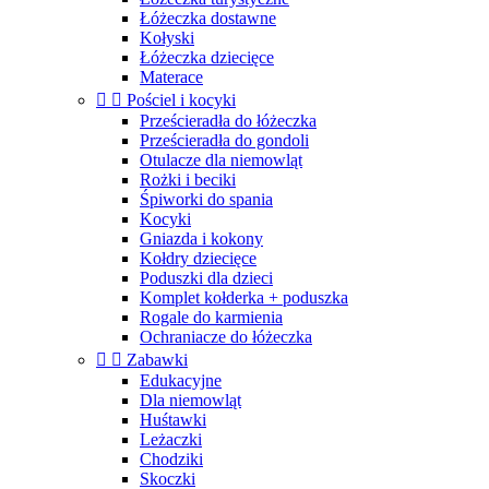
Łóżeczka dostawne
Kołyski
Łóżeczka dziecięce
Materace


Pościel i kocyki
Prześcieradła do łóżeczka
Prześcieradła do gondoli
Otulacze dla niemowląt
Rożki i beciki
Śpiworki do spania
Kocyki
Gniazda i kokony
Kołdry dziecięce
Poduszki dla dzieci
Komplet kołderka + poduszka
Rogale do karmienia
Ochraniacze do łóżeczka


Zabawki
Edukacyjne
Dla niemowląt
Huśtawki
Leżaczki
Chodziki
Skoczki