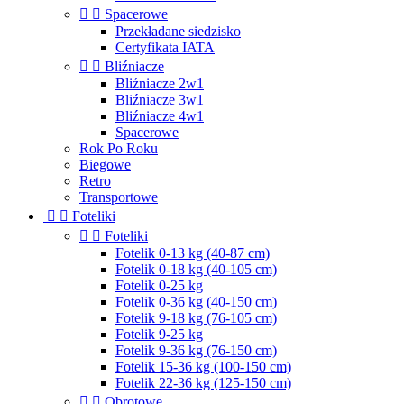


Spacerowe
Przekładane siedzisko
Certyfikata IATA


Bliźniacze
Bliźniacze 2w1
Bliźniacze 3w1
Bliźniacze 4w1
Spacerowe
Rok Po Roku
Biegowe
Retro
Transportowe


Foteliki


Foteliki
Fotelik 0-13 kg (40-87 cm)
Fotelik 0-18 kg (40-105 cm)
Fotelik 0-25 kg
Fotelik 0-36 kg (40-150 cm)
Fotelik 9-18 kg (76-105 cm)
Fotelik 9-25 kg
Fotelik 9-36 kg (76-150 cm)
Fotelik 15-36 kg (100-150 cm)
Fotelik 22-36 kg (125-150 cm)


Obrotowe