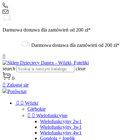
+48 504 188 333
sklep@danex24.pl
Darmowa dostawa dla zamówień od 200 zł*
Darmowa dostawa dla zamówień od 200 zł*

search
clear
0

Zaloguj się
Porównaj


Wózki
Głębokie


Wielofunkcyjne
Wielofunkcyjny 2w1
Wielofunkcyjny 3w1
Wielofunkcyjny 4w1
Gondola + fotelik