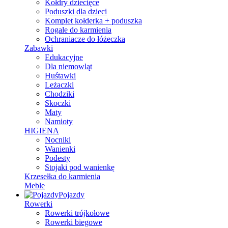
Kołdry dziecięce
Poduszki dla dzieci
Komplet kołderka + poduszka
Rogale do karmienia
Ochraniacze do łóżeczka
Zabawki
Edukacyjne
Dla niemowląt
Huśtawki
Leżaczki
Chodziki
Skoczki
Maty
Namioty
HIGIENA
Nocniki
Wanienki
Podesty
Stojaki pod wanienkę
Krzesełka do karmienia
Meble
Pojazdy
Rowerki
Rowerki trójkołowe
Rowerki biegowe