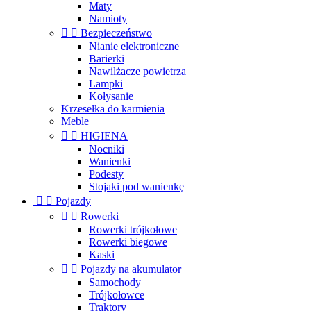
Maty
Namioty


Bezpieczeństwo
Nianie elektroniczne
Barierki
Nawilżacze powietrza
Lampki
Kołysanie
Krzesełka do karmienia
Meble


HIGIENA
Nocniki
Wanienki
Podesty
Stojaki pod wanienkę


Pojazdy


Rowerki
Rowerki trójkołowe
Rowerki biegowe
Kaski


Pojazdy na akumulator
Samochody
Trójkołowce
Traktory