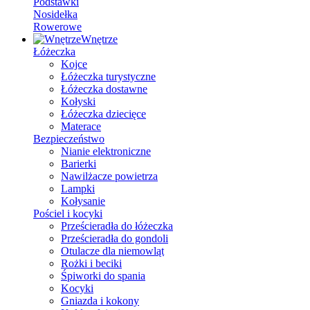
Podstawki
Nosidełka
Rowerowe
Wnętrze
Łóżeczka
Kojce
Łóżeczka turystyczne
Łóżeczka dostawne
Kołyski
Łóżeczka dziecięce
Materace
Bezpieczeństwo
Nianie elektroniczne
Barierki
Nawilżacze powietrza
Lampki
Kołysanie
Pościel i kocyki
Prześcieradła do łóżeczka
Prześcieradła do gondoli
Otulacze dla niemowląt
Rożki i beciki
Śpiworki do spania
Kocyki
Gniazda i kokony