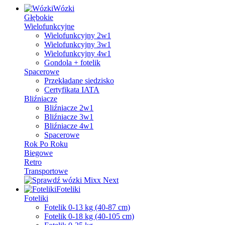
Wózki
Głębokie
Wielofunkcyjne
Wielofunkcyjny 2w1
Wielofunkcyjny 3w1
Wielofunkcyjny 4w1
Gondola + fotelik
Spacerowe
Przekładane siedzisko
Certyfikata IATA
Bliźniacze
Bliźniacze 2w1
Bliźniacze 3w1
Bliźniacze 4w1
Spacerowe
Rok Po Roku
Biegowe
Retro
Transportowe
Foteliki
Foteliki
Fotelik 0-13 kg (40-87 cm)
Fotelik 0-18 kg (40-105 cm)