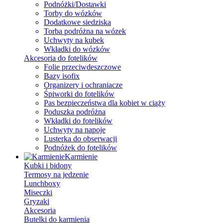
Podnóżki/Dostawki
Torby do wózków
Dodatkowe siedziska
Torba podróżna na wózek
Uchwyty na kubek
Wkładki do wózków
Akcesoria do fotelików
Folie przeciwdeszczowe
Bazy isofix
Organizery i ochraniacze
Śpiworki do fotelików
Pas bezpieczeństwa dla kobiet w ciąży
Poduszka podróżna
Wkładki do fotelików
Uchwyty na napoje
Lusterka do obserwacji
Podnóżek do fotelików
Karmienie
Kubki i bidony
Termosy na jedzenie
Lunchboxy
Miseczki
Gryzaki
Akcesoria
Butelki do karmienia