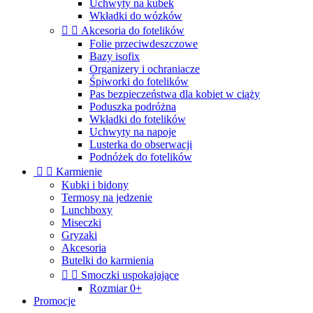
Uchwyty na kubek
Wkładki do wózków


Akcesoria do fotelików
Folie przeciwdeszczowe
Bazy isofix
Organizery i ochraniacze
Śpiworki do fotelików
Pas bezpieczeństwa dla kobiet w ciąży
Poduszka podróżna
Wkładki do fotelików
Uchwyty na napoje
Lusterka do obserwacji
Podnóżek do fotelików


Karmienie
Kubki i bidony
Termosy na jedzenie
Lunchboxy
Miseczki
Gryzaki
Akcesoria
Butelki do karmienia


Smoczki uspokajające
Rozmiar 0+
Promocje