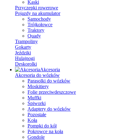
Kaski
Przyczepki rowerowe
Pojazdy na akumulator
Samochody
Trójkołowce
Traktory
Quady
Trampoliny
Gokarty
Jeździki
Hulajnogi
Deskorolki
Akcesoria
Akcesoria do wózków
Parasolki do wózków
Moskitiery
Folie przeciwdeszczowe
Muffki
Śpiworki
Adaptery do wózków
Pozostałe
Koła
Pompki do kół
Pokrowce na koła
Gondole