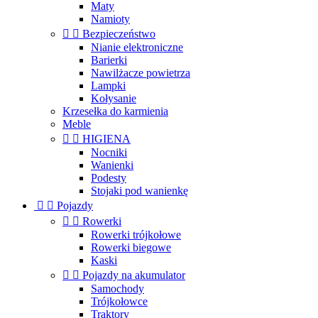
Maty
Namioty


Bezpieczeństwo
Nianie elektroniczne
Barierki
Nawilżacze powietrza
Lampki
Kołysanie
Krzesełka do karmienia
Meble


HIGIENA
Nocniki
Wanienki
Podesty
Stojaki pod wanienkę


Pojazdy


Rowerki
Rowerki trójkołowe
Rowerki biegowe
Kaski


Pojazdy na akumulator
Samochody
Trójkołowce
Traktory