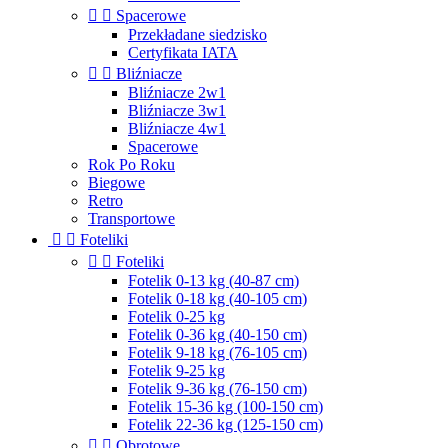


Spacerowe
Przekładane siedzisko
Certyfikata IATA


Bliźniacze
Bliźniacze 2w1
Bliźniacze 3w1
Bliźniacze 4w1
Spacerowe
Rok Po Roku
Biegowe
Retro
Transportowe


Foteliki


Foteliki
Fotelik 0-13 kg (40-87 cm)
Fotelik 0-18 kg (40-105 cm)
Fotelik 0-25 kg
Fotelik 0-36 kg (40-150 cm)
Fotelik 9-18 kg (76-105 cm)
Fotelik 9-25 kg
Fotelik 9-36 kg (76-150 cm)
Fotelik 15-36 kg (100-150 cm)
Fotelik 22-36 kg (125-150 cm)


Obrotowe