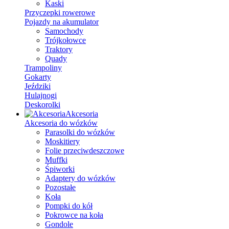
Kaski
Przyczepki rowerowe
Pojazdy na akumulator
Samochody
Trójkołowce
Traktory
Quady
Trampoliny
Gokarty
Jeździki
Hulajnogi
Deskorolki
Akcesoria
Akcesoria do wózków
Parasolki do wózków
Moskitiery
Folie przeciwdeszczowe
Muffki
Śpiworki
Adaptery do wózków
Pozostałe
Koła
Pompki do kół
Pokrowce na koła
Gondole