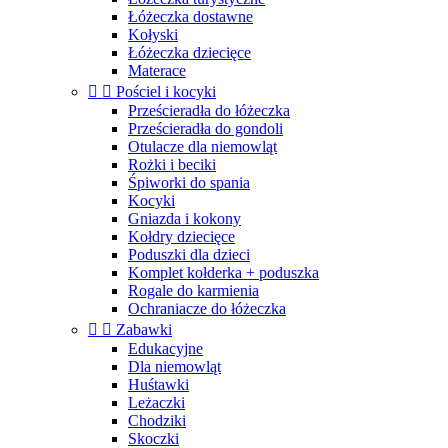
Łóżeczka dostawne
Kołyski
Łóżeczka dziecięce
Materace


Pościel i kocyki
Prześcieradła do łóżeczka
Prześcieradła do gondoli
Otulacze dla niemowląt
Rożki i beciki
Śpiworki do spania
Kocyki
Gniazda i kokony
Kołdry dziecięce
Poduszki dla dzieci
Komplet kołderka + poduszka
Rogale do karmienia
Ochraniacze do łóżeczka


Zabawki
Edukacyjne
Dla niemowląt
Huśtawki
Leżaczki
Chodziki
Skoczki