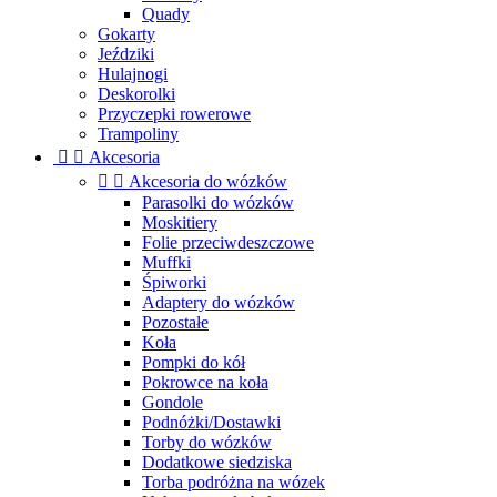
Quady
Gokarty
Jeździki
Hulajnogi
Deskorolki
Przyczepki rowerowe
Trampoliny


Akcesoria


Akcesoria do wózków
Parasolki do wózków
Moskitiery
Folie przeciwdeszczowe
Muffki
Śpiworki
Adaptery do wózków
Pozostałe
Koła
Pompki do kół
Pokrowce na koła
Gondole
Podnóżki/Dostawki
Torby do wózków
Dodatkowe siedziska
Torba podróżna na wózek