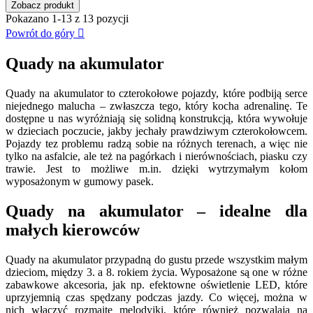
Zobacz produkt
Pokazano 1-13 z 13 pozycji
Powrót do góry

Quady na akumulator
Quady na akumulator to czterokołowe pojazdy, które podbiją serce
niejednego malucha – zwłaszcza tego, który kocha adrenalinę. Te
dostępne u nas wyróżniają się solidną konstrukcją, która wywołuje
w dzieciach poczucie, jakby jechały prawdziwym czterokołowcem.
Pojazdy tez problemu radzą sobie na różnych terenach, a więc nie
tylko na asfalcie, ale też na pagórkach i nierównościach, piasku czy
trawie. Jest to możliwe m.in. dzięki wytrzymałym kołom
wyposażonym w gumowy pasek.
Quady na akumulator – idealne dla
małych kierowców
Quady na akumulator przypadną do gustu przede wszystkim małym
dzieciom, między 3. a 8. rokiem życia. Wyposażone są one w różne
zabawkowe akcesoria, jak np. efektowne oświetlenie LED, które
uprzyjemnią czas spędzany podczas jazdy. Co więcej, można w
nich włączyć rozmaite melodyjki, które również pozwalają na