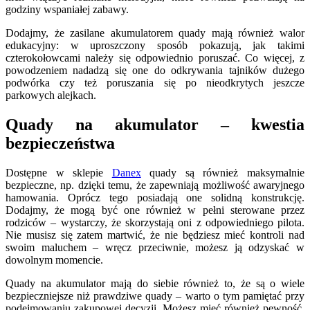
godziny wspaniałej zabawy.
Dodajmy, że zasilane akumulatorem quady mają również walor
edukacyjny: w uproszczony sposób pokazują, jak takimi
czterokołowcami należy się odpowiednio poruszać. Co więcej, z
powodzeniem nadadzą się one do odkrywania tajników dużego
podwórka czy też poruszania się po nieodkrytych jeszcze
parkowych alejkach.
Quady na akumulator – kwestia
bezpieczeństwa
Dostępne w sklepie
Danex
quady są również maksymalnie
bezpieczne, np. dzięki temu, że zapewniają możliwość awaryjnego
hamowania. Oprócz tego posiadają one solidną konstrukcję.
Dodajmy, że mogą być one również w pełni sterowane przez
rodziców – wystarczy, że skorzystają oni z odpowiedniego pilota.
Nie musisz się zatem martwić, że nie będziesz mieć kontroli nad
swoim maluchem – wręcz przeciwnie, możesz ją odzyskać w
dowolnym momencie.
Quady na akumulator mają do siebie również to, że są o wiele
bezpieczniejsze niż prawdziwe quady – warto o tym pamiętać przy
podejmowaniu zakupowej decyzji. Możesz mieć również pewność,