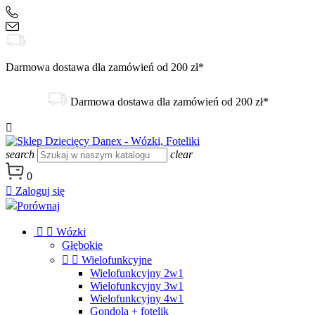
+48 504 188 333
sklep@danex24.pl
Darmowa dostawa dla zamówień od 200 zł*
Darmowa dostawa dla zamówień od 200 zł*

search
clear
0

Zaloguj się
Porównaj


Wózki
Głębokie


Wielofunkcyjne
Wielofunkcyjny 2w1
Wielofunkcyjny 3w1
Wielofunkcyjny 4w1
Gondola + fotelik