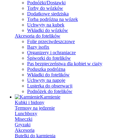
Podnóżki/Dostawki
Torby do wózków
Dodatkowe siedziska
Torba podróżna na wózek
Uchwyty na kubek
Wkładki do wózków
Akcesoria do fotelików
Folie przeciwdeszczowe
Bazy isofix
Organizery i ochraniacze
Śpiworki do fotelików
Pas bezpieczeństwa dla kobiet w ciąży
Poduszka podróżna
Wkładki do fotelików
Uchwyty na napoje
Lusterka do obserwacji
Podnóżek do fotelików
Karmienie
Kubki i bidony
Termosy na jedzenie
Lunchboxy
Miseczki
Gryzaki
Akcesoria
Butelki do karmienia