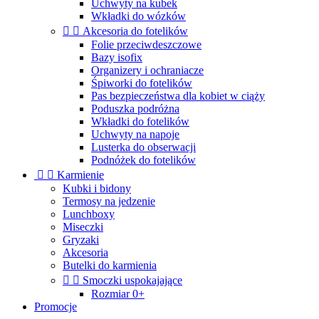
Uchwyty na kubek
Wkładki do wózków


Akcesoria do fotelików
Folie przeciwdeszczowe
Bazy isofix
Organizery i ochraniacze
Śpiworki do fotelików
Pas bezpieczeństwa dla kobiet w ciąży
Poduszka podróżna
Wkładki do fotelików
Uchwyty na napoje
Lusterka do obserwacji
Podnóżek do fotelików


Karmienie
Kubki i bidony
Termosy na jedzenie
Lunchboxy
Miseczki
Gryzaki
Akcesoria
Butelki do karmienia


Smoczki uspokajające
Rozmiar 0+
Promocje