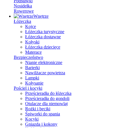
Podstawki
Nosidełka
Rowerowe
Wnętrze
Łóżeczka
Kojce
Łóżeczka turystyczne
Łóżeczka dostawne
Kołyski
Łóżeczka dziecięce
Materace
Bezpieczeństwo
Nianie elektroniczne
Barierki
Nawilżacze powietrza
Lampki
Kołysanie
Pościel i kocyki
Prześcieradła do łóżeczka
Prześcieradła do gondoli
Otulacze dla niemowląt
Rożki i beciki
Śpiworki do spania
Kocyki
Gniazda i kokony