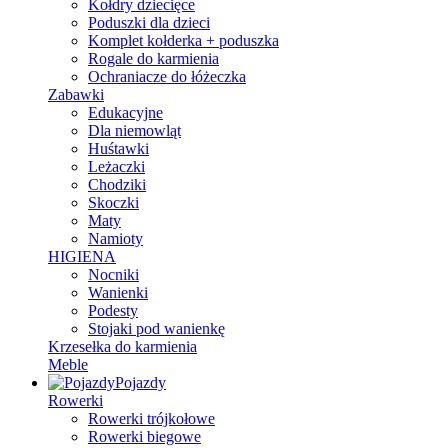
Kołdry dziecięce
Poduszki dla dzieci
Komplet kołderka + poduszka
Rogale do karmienia
Ochraniacze do łóżeczka
Zabawki
Edukacyjne
Dla niemowląt
Huśtawki
Leżaczki
Chodziki
Skoczki
Maty
Namioty
HIGIENA
Nocniki
Wanienki
Podesty
Stojaki pod wanienkę
Krzesełka do karmienia
Meble
Pojazdy
Rowerki
Rowerki trójkołowe
Rowerki biegowe