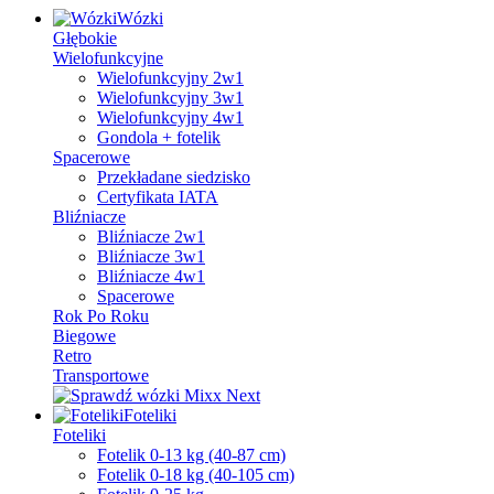
Wózki
Głębokie
Wielofunkcyjne
Wielofunkcyjny 2w1
Wielofunkcyjny 3w1
Wielofunkcyjny 4w1
Gondola + fotelik
Spacerowe
Przekładane siedzisko
Certyfikata IATA
Bliźniacze
Bliźniacze 2w1
Bliźniacze 3w1
Bliźniacze 4w1
Spacerowe
Rok Po Roku
Biegowe
Retro
Transportowe
Foteliki
Foteliki
Fotelik 0-13 kg (40-87 cm)
Fotelik 0-18 kg (40-105 cm)