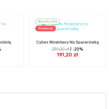
Wysyłka 24h
Promocja
ondolę
Cybex Moskitiera Na Spacerówkę
%
239,00 zł
-20%
191,20 zł
Dodaj do koszyka