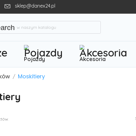
sklep@danex24.pl
earch
Pojazdy
Akcesoria
zków
Moskitiery
tiery
któw.