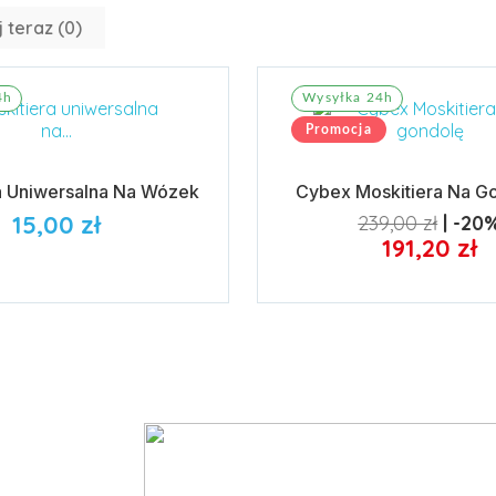
 teraz (
0
)‎
4h
Wysyłka 24h
Promocja
a Uniwersalna Na Wózek
Cybex Moskitiera Na G
15,00 zł
239,00 zł
-20
191,20 zł
do koszyka
Dodaj do koszyka