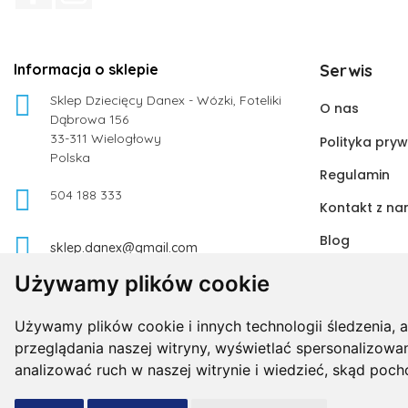
Informacja o sklepie
Serwis

Sklep Dziecięcy Danex - Wózki, Foteliki
O nas
Dąbrowa 156
33-311 Wielogłowy
Polityka pry
Polska
Regulamin

504 188 333
Kontakt z na
Blog

sklep.danex@gmail.com
Używamy plików cookie
Używamy plików cookie i innych technologii śledzenia, 
przeglądania naszej witryny, wyświetlać spersonalizowane
analizować ruch w naszej witrynie i wiedzieć, skąd poc