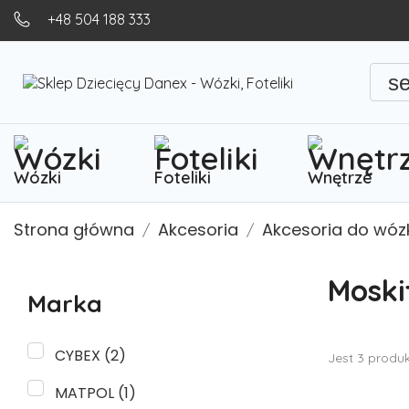
+48 504 188 333
s
Wózki
Foteliki
Wnętrze
Strona główna
Akcesoria
Akcesoria do wó
Moski
Marka
CYBEX
(2)
Jest 3 produ
MATPOL
(1)