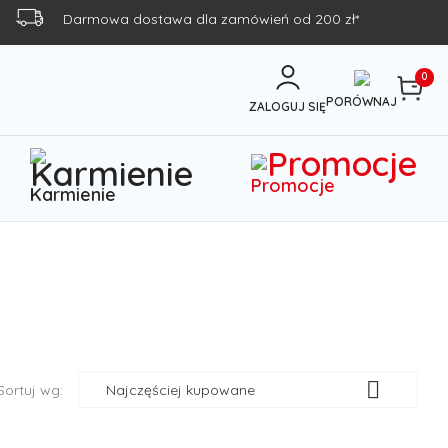
Darmowa dostawa dla zamówień od 200 zł*
0
PORÓWNAJ
ZALOGUJ SIĘ
Promocje
Karmienie

Sortuj wg:
Najczęściej kupowane