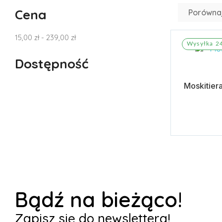
Cena
Porównaj
15,00 zł - 239,00 zł
Wysyłka 2
Dostępność
Moskitier
Dodaj 
Bądź na bieżąco!
Zapisz się do newslettera!