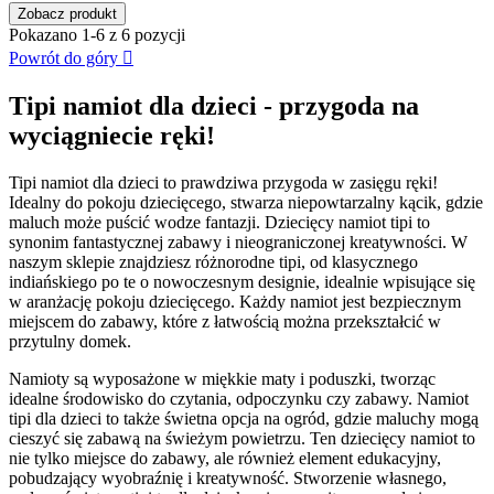
Zobacz produkt
Pokazano 1-6 z 6 pozycji
Powrót do góry

Tipi namiot dla dzieci - przygoda na
wyciągniecie ręki!
Tipi namiot dla dzieci to prawdziwa przygoda w zasięgu ręki!
Idealny do pokoju dziecięcego, stwarza niepowtarzalny kącik, gdzie
maluch może puścić wodze fantazji. Dziecięcy namiot tipi to
synonim fantastycznej zabawy i nieograniczonej kreatywności. W
naszym sklepie znajdziesz różnorodne tipi, od klasycznego
indiańskiego po te o nowoczesnym designie, idealnie wpisujące się
w aranżację pokoju dziecięcego. Każdy namiot jest bezpiecznym
miejscem do zabawy, które z łatwością można przekształcić w
przytulny domek.
Namioty są wyposażone w miękkie maty i poduszki, tworząc
idealne środowisko do czytania, odpoczynku czy zabawy. Namiot
tipi dla dzieci to także świetna opcja na ogród, gdzie maluchy mogą
cieszyć się zabawą na świeżym powietrzu. Ten dziecięcy namiot to
nie tylko miejsce do zabawy, ale również element edukacyjny,
pobudzający wyobraźnię i kreatywność. Stworzenie własnego,