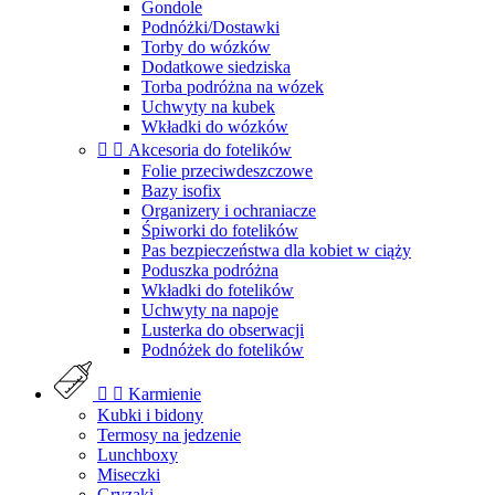
Gondole
Podnóżki/Dostawki
Torby do wózków
Dodatkowe siedziska
Torba podróżna na wózek
Uchwyty na kubek
Wkładki do wózków


Akcesoria do fotelików
Folie przeciwdeszczowe
Bazy isofix
Organizery i ochraniacze
Śpiworki do fotelików
Pas bezpieczeństwa dla kobiet w ciąży
Poduszka podróżna
Wkładki do fotelików
Uchwyty na napoje
Lusterka do obserwacji
Podnóżek do fotelików


Karmienie
Kubki i bidony
Termosy na jedzenie
Lunchboxy
Miseczki
Gryzaki