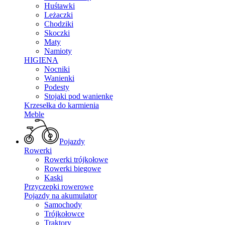
Huśtawki
Leżaczki
Chodziki
Skoczki
Maty
Namioty
HIGIENA
Nocniki
Wanienki
Podesty
Stojaki pod wanienkę
Krzesełka do karmienia
Meble
Pojazdy
Rowerki
Rowerki trójkołowe
Rowerki biegowe
Kaski
Przyczepki rowerowe
Pojazdy na akumulator
Samochody
Trójkołowce
Traktory