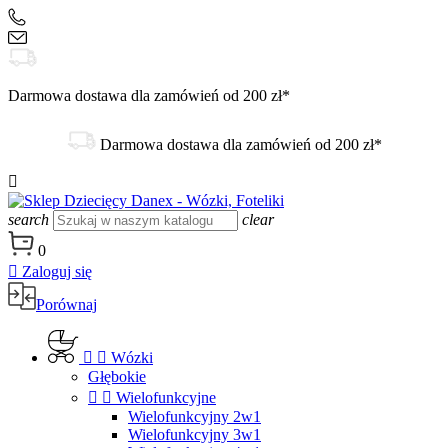
+48 504 188 333
sklep@danex24.pl
Darmowa dostawa dla zamówień od 200 zł*
Darmowa dostawa dla zamówień od 200 zł*

search
clear
0

Zaloguj się
Porównaj


Wózki
Głębokie


Wielofunkcyjne
Wielofunkcyjny 2w1
Wielofunkcyjny 3w1