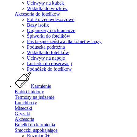
Uchwyty na kubek
Wkładki do wózków
Akcesoria do fotelików
Folie przeciwdeszczowe
Bazy isofix
Organizery i ochraniacze
Śpiworki do fotelików
Pas bezpieczeństwa dla kobiet w ciąży
Poduszka podróżna
Wkładki do fotelików
Uchwyty na napoje
Lusterka do obserwacji
Podnóżek do fotelików
Karmienie
Kubki i bidony
Termosy na jedzenie
Lunchboxy
Miseczki
Gryzaki
Akcesoria
Butelki do karmienia
Smoczki uspokajające
Rozmiar 0+