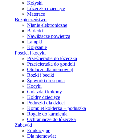
Kołyski
Łóżeczka dziecięce
Materace
Bezpieczeństwo
Nianie elektroniczne
Barierki
Nawilżacze powietrza
Lampki
Kołysanie
Pościel i kocyki
Prześcieradła do łóżeczka
Prześcieradła do gondoli
Otulacze dla niemowląt
Rożki i beciki
Śpiworki do spania
Kocyki
Gniazda i kokony
Kołdry dziecięce
Poduszki dla dzieci
Komplet kołderka + poduszka
Rogale do karmienia
Ochraniacze do łóżeczka
Zabawki
Edukacyjne
Dla niemowląt