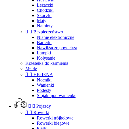
Leżaczki
Chodziki
Skoczki
Maty
Namioty


Bezpieczeństwo
Nianie elektroniczne
Barierki
Nawilżacze powietrza
Lampki
Kołysanie
Krzesełka do karmienia
Meble


HIGIENA
Nocniki
Wanienki
Podesty
Stojaki pod wanienkę


Pojazdy


Rowerki
Rowerki trójkołowe
Rowerki biegowe
Kaski