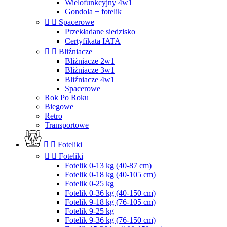
Wielofunkcyjny 4w1
Gondola + fotelik


Spacerowe
Przekładane siedzisko
Certyfikata IATA


Bliźniacze
Bliźniacze 2w1
Bliźniacze 3w1
Bliźniacze 4w1
Spacerowe
Rok Po Roku
Biegowe
Retro
Transportowe


Foteliki


Foteliki
Fotelik 0-13 kg (40-87 cm)
Fotelik 0-18 kg (40-105 cm)
Fotelik 0-25 kg
Fotelik 0-36 kg (40-150 cm)
Fotelik 9-18 kg (76-105 cm)
Fotelik 9-25 kg
Fotelik 9-36 kg (76-150 cm)