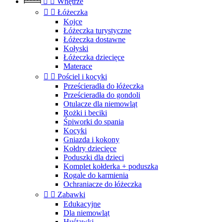


Wnętrze


Łóżeczka
Kojce
Łóżeczka turystyczne
Łóżeczka dostawne
Kołyski
Łóżeczka dziecięce
Materace


Pościel i kocyki
Prześcieradła do łóżeczka
Prześcieradła do gondoli
Otulacze dla niemowląt
Rożki i beciki
Śpiworki do spania
Kocyki
Gniazda i kokony
Kołdry dziecięce
Poduszki dla dzieci
Komplet kołderka + poduszka
Rogale do karmienia
Ochraniacze do łóżeczka


Zabawki
Edukacyjne
Dla niemowląt
Huśtawki