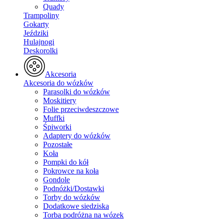
Quady
Trampoliny
Gokarty
Jeździki
Hulajnogi
Deskorolki
Akcesoria
Akcesoria do wózków
Parasolki do wózków
Moskitiery
Folie przeciwdeszczowe
Muffki
Śpiworki
Adaptery do wózków
Pozostałe
Koła
Pompki do kół
Pokrowce na koła
Gondole
Podnóżki/Dostawki
Torby do wózków
Dodatkowe siedziska
Torba podróżna na wózek