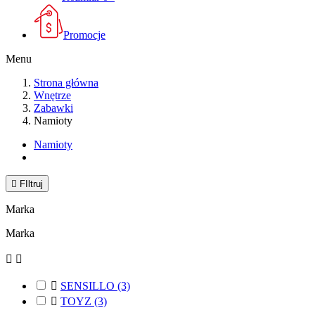
Promocje
Menu
Strona główna
Wnętrze
Zabawki
Namioty
Namioty

FIltruj
Marka
Marka



SENSILLO
(3)

TOYZ
(3)