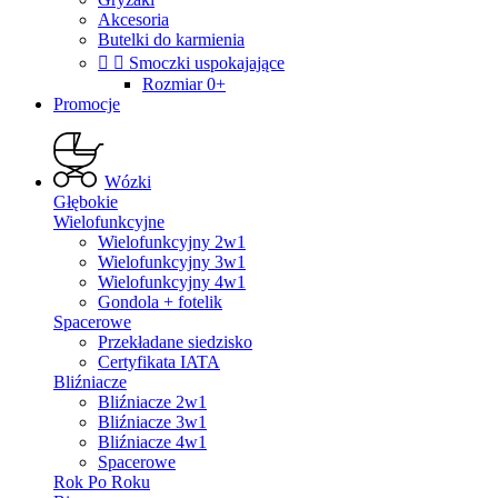
Akcesoria
Butelki do karmienia


Smoczki uspokajające
Rozmiar 0+
Promocje
Wózki
Głębokie
Wielofunkcyjne
Wielofunkcyjny 2w1
Wielofunkcyjny 3w1
Wielofunkcyjny 4w1
Gondola + fotelik
Spacerowe
Przekładane siedzisko
Certyfikata IATA
Bliźniacze
Bliźniacze 2w1
Bliźniacze 3w1
Bliźniacze 4w1
Spacerowe
Rok Po Roku