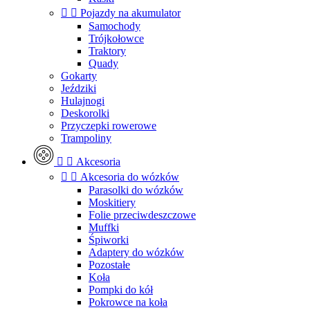


Pojazdy na akumulator
Samochody
Trójkołowce
Traktory
Quady
Gokarty
Jeździki
Hulajnogi
Deskorolki
Przyczepki rowerowe
Trampoliny


Akcesoria


Akcesoria do wózków
Parasolki do wózków
Moskitiery
Folie przeciwdeszczowe
Muffki
Śpiworki
Adaptery do wózków
Pozostałe
Koła
Pompki do kół
Pokrowce na koła