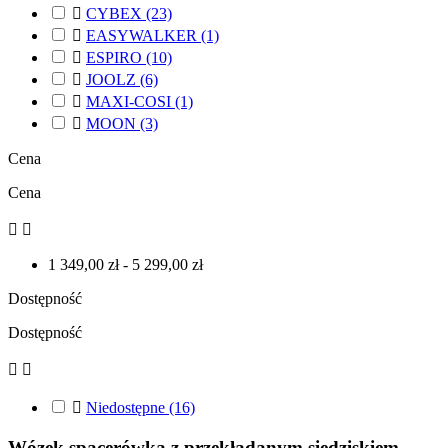

CYBEX
(23)

EASYWALKER
(1)

ESPIRO
(10)

JOOLZ
(6)

MAXI-COSI
(1)

MOON
(3)
Cena
Cena


1 349,00 zł - 5 299,00 zł
Dostępność
Dostępność



Niedostępne
(16)
Wózek spacerówka z przekładanym siedziskiem