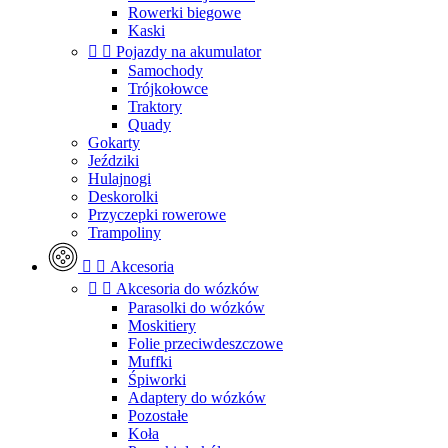
Rowerki biegowe
Kaski


Pojazdy na akumulator
Samochody
Trójkołowce
Traktory
Quady
Gokarty
Jeździki
Hulajnogi
Deskorolki
Przyczepki rowerowe
Trampoliny


Akcesoria


Akcesoria do wózków
Parasolki do wózków
Moskitiery
Folie przeciwdeszczowe
Muffki
Śpiworki
Adaptery do wózków
Pozostałe
Koła