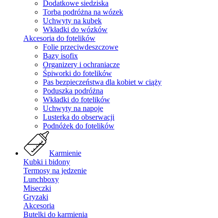
Dodatkowe siedziska
Torba podróżna na wózek
Uchwyty na kubek
Wkładki do wózków
Akcesoria do fotelików
Folie przeciwdeszczowe
Bazy isofix
Organizery i ochraniacze
Śpiworki do fotelików
Pas bezpieczeństwa dla kobiet w ciąży
Poduszka podróżna
Wkładki do fotelików
Uchwyty na napoje
Lusterka do obserwacji
Podnóżek do fotelików
Karmienie
Kubki i bidony
Termosy na jedzenie
Lunchboxy
Miseczki
Gryzaki
Akcesoria
Butelki do karmienia