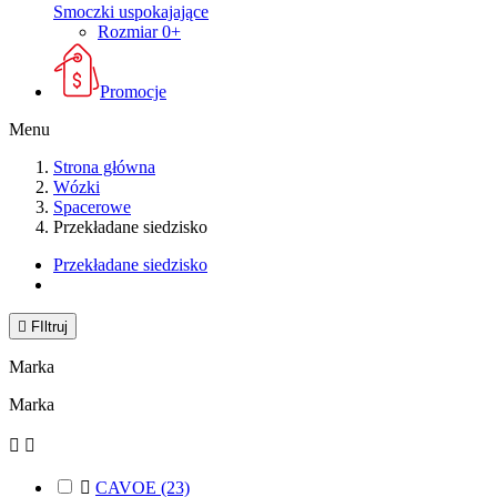
Smoczki uspokajające
Rozmiar 0+
Promocje
Menu
Strona główna
Wózki
Spacerowe
Przekładane siedzisko
Przekładane siedzisko

FIltruj
Marka
Marka



CAVOE
(23)