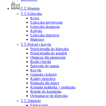


Wnętrze


Łóżeczka
Kojce
Łóżeczka turystyczne
Łóżeczka dostawne
Kołyski
Łóżeczka dziecięce
Materace


Pościel i kocyki
Prześcieradła do łóżeczka
Prześcieradła do gondoli
Otulacze dla niemowląt
Rożki i beciki
Śpiworki do spania
Kocyki
Gniazda i kokony
Kołdry dziecięce
Poduszki dla dzieci
Komplet kołderka + poduszka
Rogale do karmienia
Ochraniacze do łóżeczka


Zabawki
Edukacyjne