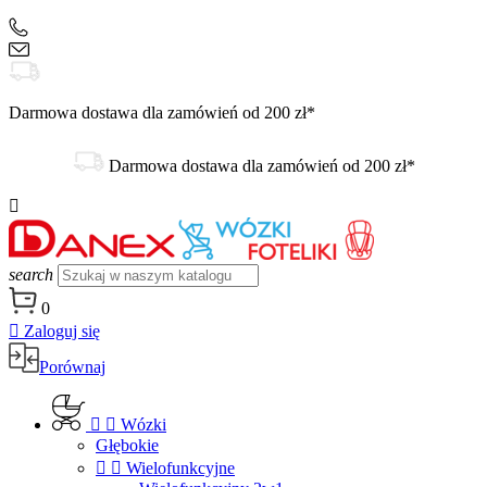
+48 504 188 333
sklep@danex24.pl
Darmowa dostawa dla zamówień od 200 zł*
Darmowa dostawa dla zamówień od 200 zł*

search
0

Zaloguj się
Porównaj


Wózki
Głębokie


Wielofunkcyjne