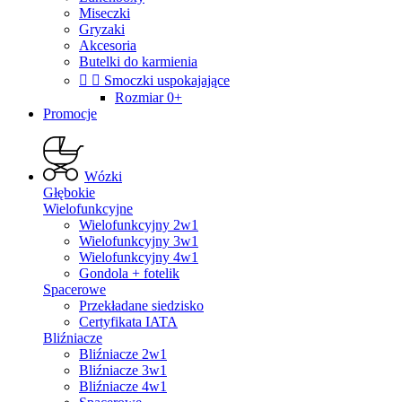
Miseczki
Gryzaki
Akcesoria
Butelki do karmienia


Smoczki uspokajające
Rozmiar 0+
Promocje
Wózki
Głębokie
Wielofunkcyjne
Wielofunkcyjny 2w1
Wielofunkcyjny 3w1
Wielofunkcyjny 4w1
Gondola + fotelik
Spacerowe
Przekładane siedzisko
Certyfikata IATA
Bliźniacze
Bliźniacze 2w1
Bliźniacze 3w1
Bliźniacze 4w1