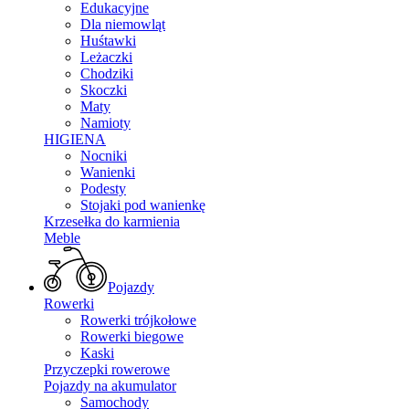
Edukacyjne
Dla niemowląt
Huśtawki
Leżaczki
Chodziki
Skoczki
Maty
Namioty
HIGIENA
Nocniki
Wanienki
Podesty
Stojaki pod wanienkę
Krzesełka do karmienia
Meble
Pojazdy
Rowerki
Rowerki trójkołowe
Rowerki biegowe
Kaski
Przyczepki rowerowe
Pojazdy na akumulator
Samochody