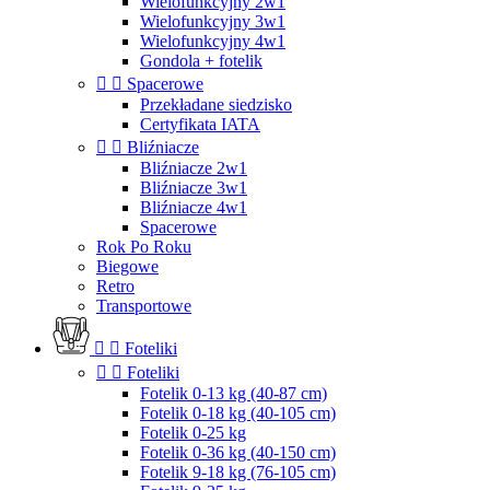
Wielofunkcyjny 2w1
Wielofunkcyjny 3w1
Wielofunkcyjny 4w1
Gondola + fotelik


Spacerowe
Przekładane siedzisko
Certyfikata IATA


Bliźniacze
Bliźniacze 2w1
Bliźniacze 3w1
Bliźniacze 4w1
Spacerowe
Rok Po Roku
Biegowe
Retro
Transportowe


Foteliki


Foteliki
Fotelik 0-13 kg (40-87 cm)
Fotelik 0-18 kg (40-105 cm)
Fotelik 0-25 kg
Fotelik 0-36 kg (40-150 cm)
Fotelik 9-18 kg (76-105 cm)