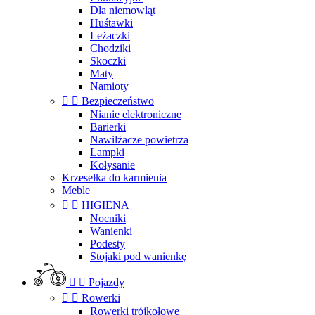
Dla niemowląt
Huśtawki
Leżaczki
Chodziki
Skoczki
Maty
Namioty


Bezpieczeństwo
Nianie elektroniczne
Barierki
Nawilżacze powietrza
Lampki
Kołysanie
Krzesełka do karmienia
Meble


HIGIENA
Nocniki
Wanienki
Podesty
Stojaki pod wanienkę


Pojazdy


Rowerki
Rowerki trójkołowe