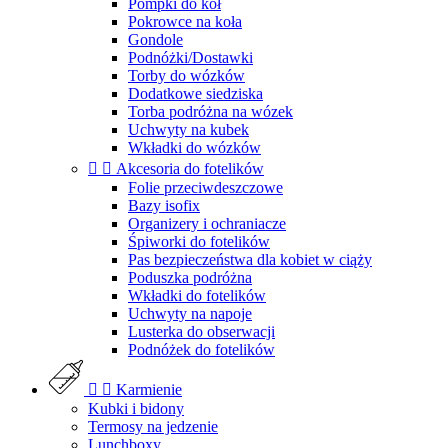
Pompki do kół
Pokrowce na koła
Gondole
Podnóżki/Dostawki
Torby do wózków
Dodatkowe siedziska
Torba podróżna na wózek
Uchwyty na kubek
Wkładki do wózków


Akcesoria do fotelików
Folie przeciwdeszczowe
Bazy isofix
Organizery i ochraniacze
Śpiworki do fotelików
Pas bezpieczeństwa dla kobiet w ciąży
Poduszka podróżna
Wkładki do fotelików
Uchwyty na napoje
Lusterka do obserwacji
Podnóżek do fotelików


Karmienie
Kubki i bidony
Termosy na jedzenie
Lunchboxy