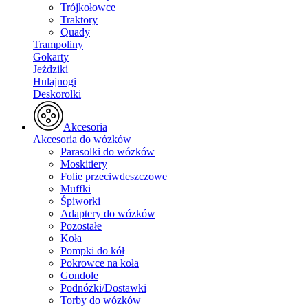
Trójkołowce
Traktory
Quady
Trampoliny
Gokarty
Jeździki
Hulajnogi
Deskorolki
Akcesoria
Akcesoria do wózków
Parasolki do wózków
Moskitiery
Folie przeciwdeszczowe
Muffki
Śpiworki
Adaptery do wózków
Pozostałe
Koła
Pompki do kół
Pokrowce na koła
Gondole
Podnóżki/Dostawki
Torby do wózków