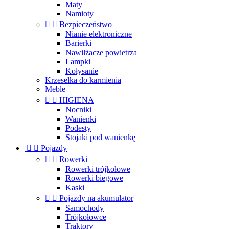
Maty
Namioty


Bezpieczeństwo
Nianie elektroniczne
Barierki
Nawilżacze powietrza
Lampki
Kołysanie
Krzesełka do karmienia
Meble


HIGIENA
Nocniki
Wanienki
Podesty
Stojaki pod wanienkę


Pojazdy


Rowerki
Rowerki trójkołowe
Rowerki biegowe
Kaski


Pojazdy na akumulator
Samochody
Trójkołowce
Traktory