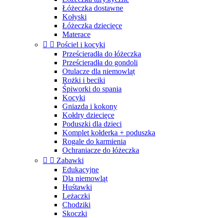
Łóżeczka dostawne
Kołyski
Łóżeczka dziecięce
Materace


Pościel i kocyki
Prześcieradła do łóżeczka
Prześcieradła do gondoli
Otulacze dla niemowląt
Rożki i beciki
Śpiworki do spania
Kocyki
Gniazda i kokony
Kołdry dziecięce
Poduszki dla dzieci
Komplet kołderka + poduszka
Rogale do karmienia
Ochraniacze do łóżeczka


Zabawki
Edukacyjne
Dla niemowląt
Huśtawki
Leżaczki
Chodziki
Skoczki