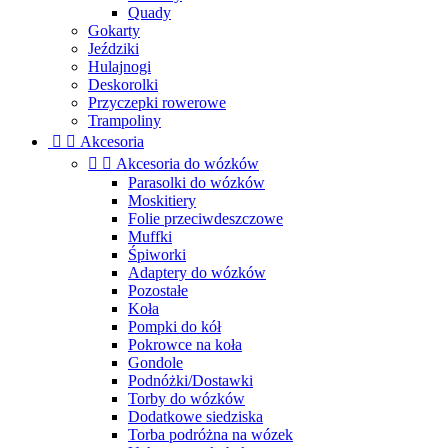
Quady
Gokarty
Jeździki
Hulajnogi
Deskorolki
Przyczepki rowerowe
Trampoliny


Akcesoria


Akcesoria do wózków
Parasolki do wózków
Moskitiery
Folie przeciwdeszczowe
Muffki
Śpiworki
Adaptery do wózków
Pozostałe
Koła
Pompki do kół
Pokrowce na koła
Gondole
Podnóżki/Dostawki
Torby do wózków
Dodatkowe siedziska
Torba podróżna na wózek