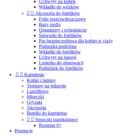
Uchwyty na kubek
Wkładki do wózków


Akcesoria do fotelików
Folie przeciwdeszczowe
Bazy isofix
Organizery i ochraniacze
Śpiworki do fotelików
Pas bezpieczeństwa dla kobiet w ciąży
Poduszka podróżna
Wkładki do fotelików
Uchwyty na napoje
Lusterka do obserwacji
Podnóżek do fotelików


Karmienie
Kubki i bidony
Termosy na jedzenie
Lunchboxy
Miseczki
Gryzaki
Akcesoria
Butelki do karmienia


Smoczki uspokajające
Rozmiar 0+
Promocje