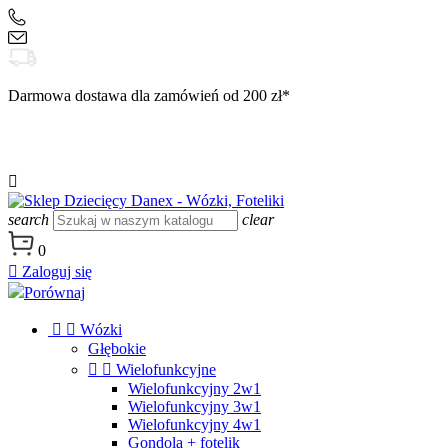
+48 504 188 333
sklep@danex24.pl
Darmowa dostawa dla zamówień od 200 zł*

search
clear
0

Zaloguj się
Porównaj


Wózki
Głębokie


Wielofunkcyjne
Wielofunkcyjny 2w1
Wielofunkcyjny 3w1
Wielofunkcyjny 4w1
Gondola + fotelik