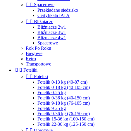


Spacerowe
Przekładane siedzisko
Certyfikata IATA


Bliźniacze
Bliźniacze 2w1
Bliźniacze 3w1
Bliźniacze 4w1
Spacerowe
Rok Po Roku
Biegowe
Retro
Transportowe


Foteliki


Foteliki
Fotelik 0-13 kg (40-87 cm)
Fotelik 0-18 kg (40-105 cm)
Fotelik 0-25 kg
Fotelik 0-36 kg (40-150 cm)
Fotelik 9-18 kg (76-105 cm)
Fotelik 9-25 kg
Fotelik 9-36 kg (76-150 cm)
Fotelik 15-36 kg (100-150 cm)
Fotelik 22-36 kg (125-150 cm)


Obrotowe