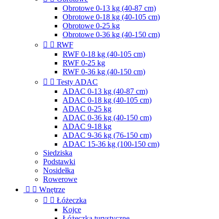
Obrotowe 0-13 kg (40-87 cm)
Obrotowe 0-18 kg (40-105 cm)
Obrotowe 0-25 kg
Obrotowe 0-36 kg (40-150 cm)


RWF
RWF 0-18 kg (40-105 cm)
RWF 0-25 kg
RWF 0-36 kg (40-150 cm)


Testy ADAC
ADAC 0-13 kg (40-87 cm)
ADAC 0-18 kg (40-105 cm)
ADAC 0-25 kg
ADAC 0-36 kg (40-150 cm)
ADAC 9-18 kg
ADAC 9-36 kg (76-150 cm)
ADAC 15-36 kg (100-150 cm)
Siedziska
Podstawki
Nosidełka
Rowerowe


Wnętrze


Łóżeczka
Kojce
Łóżeczka turystyczne