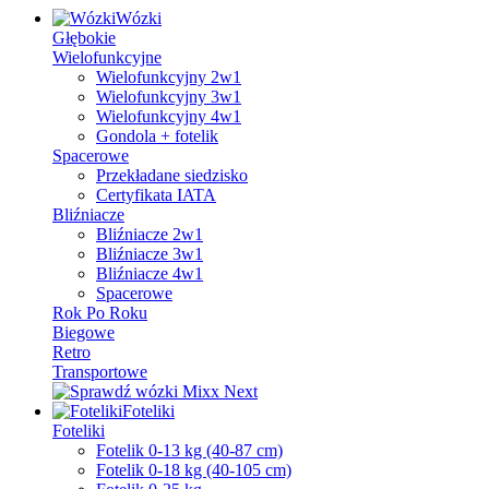
Wózki
Głębokie
Wielofunkcyjne
Wielofunkcyjny 2w1
Wielofunkcyjny 3w1
Wielofunkcyjny 4w1
Gondola + fotelik
Spacerowe
Przekładane siedzisko
Certyfikata IATA
Bliźniacze
Bliźniacze 2w1
Bliźniacze 3w1
Bliźniacze 4w1
Spacerowe
Rok Po Roku
Biegowe
Retro
Transportowe
Foteliki
Foteliki
Fotelik 0-13 kg (40-87 cm)
Fotelik 0-18 kg (40-105 cm)