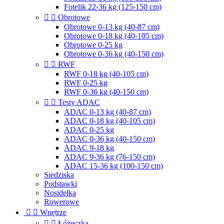
Fotelik 22-36 kg (125-150 cm)


Obrotowe
Obrotowe 0-13 kg (40-87 cm)
Obrotowe 0-18 kg (40-105 cm)
Obrotowe 0-25 kg
Obrotowe 0-36 kg (40-150 cm)


RWF
RWF 0-18 kg (40-105 cm)
RWF 0-25 kg
RWF 0-36 kg (40-150 cm)


Testy ADAC
ADAC 0-13 kg (40-87 cm)
ADAC 0-18 kg (40-105 cm)
ADAC 0-25 kg
ADAC 0-36 kg (40-150 cm)
ADAC 9-18 kg
ADAC 9-36 kg (76-150 cm)
ADAC 15-36 kg (100-150 cm)
Siedziska
Podstawki
Nosidełka
Rowerowe


Wnętrze


Łóżeczka