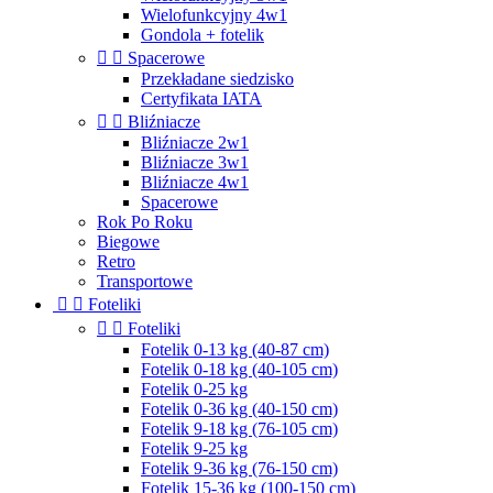
Wielofunkcyjny 4w1
Gondola + fotelik


Spacerowe
Przekładane siedzisko
Certyfikata IATA


Bliźniacze
Bliźniacze 2w1
Bliźniacze 3w1
Bliźniacze 4w1
Spacerowe
Rok Po Roku
Biegowe
Retro
Transportowe


Foteliki


Foteliki
Fotelik 0-13 kg (40-87 cm)
Fotelik 0-18 kg (40-105 cm)
Fotelik 0-25 kg
Fotelik 0-36 kg (40-150 cm)
Fotelik 9-18 kg (76-105 cm)
Fotelik 9-25 kg
Fotelik 9-36 kg (76-150 cm)
Fotelik 15-36 kg (100-150 cm)