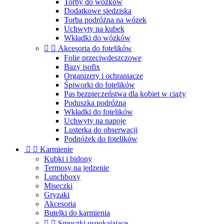
Torby do wózków
Dodatkowe siedziska
Torba podróżna na wózek
Uchwyty na kubek
Wkładki do wózków


Akcesoria do fotelików
Folie przeciwdeszczowe
Bazy isofix
Organizery i ochraniacze
Śpiworki do fotelików
Pas bezpieczeństwa dla kobiet w ciąży
Poduszka podróżna
Wkładki do fotelików
Uchwyty na napoje
Lusterka do obserwacji
Podnóżek do fotelików


Karmienie
Kubki i bidony
Termosy na jedzenie
Lunchboxy
Miseczki
Gryzaki
Akcesoria
Butelki do karmienia


Smoczki uspokajające