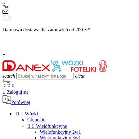
+48 504 188 333
sklep@danex24.pl
Darmowa dostawa dla zamówień od 200 zł*

search
clear
0

Zaloguj się
Porównaj


Wózki
Głębokie


Wielofunkcyjne
Wielofunkcyjny 2w1
Wielofunkcyjny 3w1