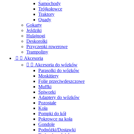
Samochody
Trójkołowce
Traktory
Quady
Gokarty
Jeździki
Hulajnogi
Deskorolki
Przyczepki rowerowe
Trampoliny


Akcesoria


Akcesoria do wózków
Parasolki do wózków
Moskitiery
Folie przeciwdeszczowe
Muffki
Śpiworki
Adaptery do wózków
Pozostałe
Koła
Pompki do kół
Pokrowce na koła
Gondole
Podnóżki/Dostawki