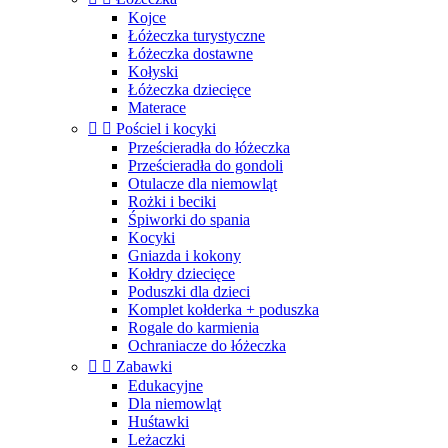
Kojce
Łóżeczka turystyczne
Łóżeczka dostawne
Kołyski
Łóżeczka dziecięce
Materace


Pościel i kocyki
Prześcieradła do łóżeczka
Prześcieradła do gondoli
Otulacze dla niemowląt
Rożki i beciki
Śpiworki do spania
Kocyki
Gniazda i kokony
Kołdry dziecięce
Poduszki dla dzieci
Komplet kołderka + poduszka
Rogale do karmienia
Ochraniacze do łóżeczka


Zabawki
Edukacyjne
Dla niemowląt
Huśtawki
Leżaczki