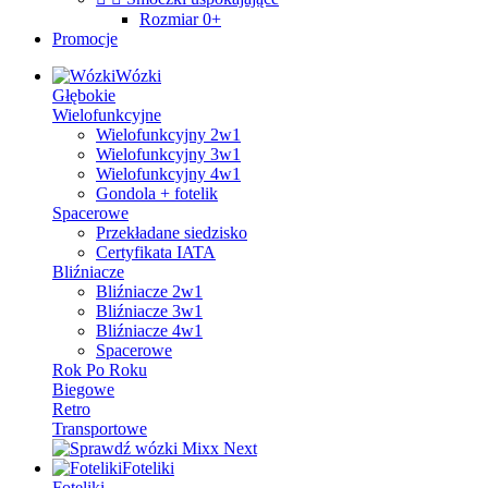
Rozmiar 0+
Promocje
Wózki
Głębokie
Wielofunkcyjne
Wielofunkcyjny 2w1
Wielofunkcyjny 3w1
Wielofunkcyjny 4w1
Gondola + fotelik
Spacerowe
Przekładane siedzisko
Certyfikata IATA
Bliźniacze
Bliźniacze 2w1
Bliźniacze 3w1
Bliźniacze 4w1
Spacerowe
Rok Po Roku
Biegowe
Retro
Transportowe
Foteliki
Foteliki