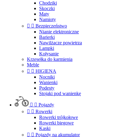
Chodziki
Skoczki
Maty
Namioty


Bezpieczeństwo
Nianie elektroniczne
Barierki
Nawilżacze powietrza
Lampki
Kołysanie
Krzesełka do karmienia
Meble


HIGIENA
Nocniki
Wanienki
Podesty
Stojaki pod wanienkę


Pojazdy


Rowerki
Rowerki trójkołowe
Rowerki biegowe
Kaski


Pojazdy na akumulator