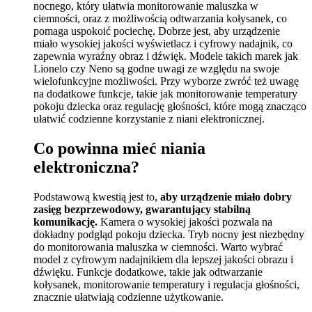
nocnego, który ułatwia monitorowanie maluszka w
ciemności, oraz z możliwością odtwarzania kołysanek, co
pomaga uspokoić pociechę. Dobrze jest, aby urządzenie
miało wysokiej jakości wyświetlacz i cyfrowy nadajnik, co
zapewnia wyraźny obraz i dźwięk. Modele takich marek jak
Lionelo czy Neno są godne uwagi ze względu na swoje
wielofunkcyjne możliwości. Przy wyborze zwróć też uwagę
na dodatkowe funkcje, takie jak monitorowanie temperatury
pokoju dziecka oraz regulację głośności, które mogą znacząco
ułatwić codzienne korzystanie z niani elektronicznej.
Co powinna mieć niania
elektroniczna?
Podstawową kwestią jest to,
aby urządzenie miało dobry
zasięg bezprzewodowy, gwarantujący stabilną
komunikację.
Kamera o wysokiej jakości pozwala na
dokładny podgląd pokoju dziecka. Tryb nocny jest niezbędny
do monitorowania maluszka w ciemności. Warto wybrać
model z cyfrowym nadajnikiem dla lepszej jakości obrazu i
dźwięku. Funkcje dodatkowe, takie jak odtwarzanie
kołysanek, monitorowanie temperatury i regulacja głośności,
znacznie ułatwiają codzienne użytkowanie.