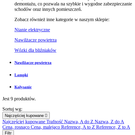
demontażu, co pozwala na szybkie i wygodne zabezpieczanie
schodów oraz innych pomieszczeń.
Zobacz również inne kategorie w naszym sklepie:
Nianie elektryczne
Nawilżacze powietrza
Wózki dla bliźniaków
Nawilżacze powietrza
Lampki
Kołysanie
Jest 9 produktów.
Sortuj wg:
Najczęściej kupowane

Najczęściej kupowane
Trafność
Nazwa, A do Z
Nazwa, Z do A
Cena, rosnąco
Cena, malejąco
Reference, A to Z
Reference, Z to A
Filtr