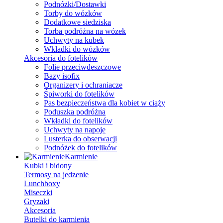
Podnóżki/Dostawki
Torby do wózków
Dodatkowe siedziska
Torba podróżna na wózek
Uchwyty na kubek
Wkładki do wózków
Akcesoria do fotelików
Folie przeciwdeszczowe
Bazy isofix
Organizery i ochraniacze
Śpiworki do fotelików
Pas bezpieczeństwa dla kobiet w ciąży
Poduszka podróżna
Wkładki do fotelików
Uchwyty na napoje
Lusterka do obserwacji
Podnóżek do fotelików
Karmienie
Kubki i bidony
Termosy na jedzenie
Lunchboxy
Miseczki
Gryzaki
Akcesoria
Butelki do karmienia