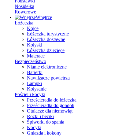
Podstawki
Nosidełka
Rowerowe
Wnętrze
Łóżeczka
Kojce
Łóżeczka turystyczne
Łóżeczka dostawne
Kołyski
Łóżeczka dziecięce
Materace
Bezpieczeństwo
Nianie elektroniczne
Barierki
Nawilżacze powietrza
Lampki
Kołysanie
Pościel i kocyki
Prześcieradła do łóżeczka
Prześcieradła do gondoli
Otulacze dla niemowląt
Rożki i beciki
Śpiworki do spania
Kocyki
Gniazda i kokony