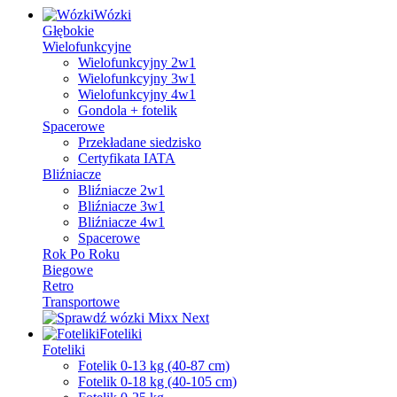
Wózki
Głębokie
Wielofunkcyjne
Wielofunkcyjny 2w1
Wielofunkcyjny 3w1
Wielofunkcyjny 4w1
Gondola + fotelik
Spacerowe
Przekładane siedzisko
Certyfikata IATA
Bliźniacze
Bliźniacze 2w1
Bliźniacze 3w1
Bliźniacze 4w1
Spacerowe
Rok Po Roku
Biegowe
Retro
Transportowe
Foteliki
Foteliki
Fotelik 0-13 kg (40-87 cm)
Fotelik 0-18 kg (40-105 cm)