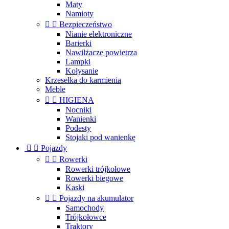
Maty
Namioty


Bezpieczeństwo
Nianie elektroniczne
Barierki
Nawilżacze powietrza
Lampki
Kołysanie
Krzesełka do karmienia
Meble


HIGIENA
Nocniki
Wanienki
Podesty
Stojaki pod wanienkę


Pojazdy


Rowerki
Rowerki trójkołowe
Rowerki biegowe
Kaski


Pojazdy na akumulator
Samochody
Trójkołowce
Traktory