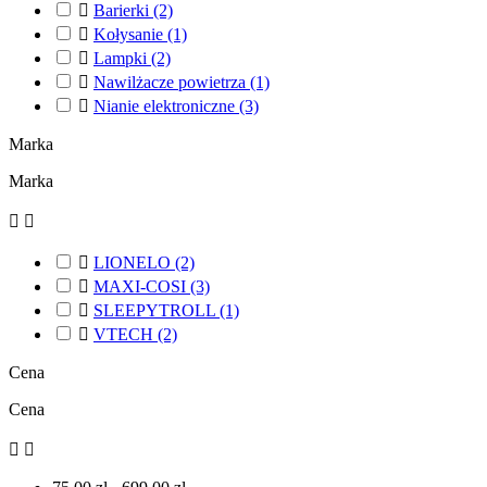

Barierki
(2)

Kołysanie
(1)

Lampki
(2)

Nawilżacze powietrza
(1)

Nianie elektroniczne
(3)
Marka
Marka



LIONELO
(2)

MAXI-COSI
(3)

SLEEPYTROLL
(1)

VTECH
(2)
Cena
Cena

