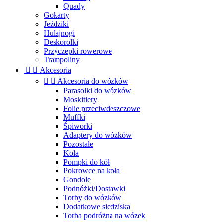
Quady
Gokarty
Jeździki
Hulajnogi
Deskorolki
Przyczepki rowerowe
Trampoliny


Akcesoria


Akcesoria do wózków
Parasolki do wózków
Moskitiery
Folie przeciwdeszczowe
Muffki
Śpiworki
Adaptery do wózków
Pozostałe
Koła
Pompki do kół
Pokrowce na koła
Gondole
Podnóżki/Dostawki
Torby do wózków
Dodatkowe siedziska
Torba podróżna na wózek