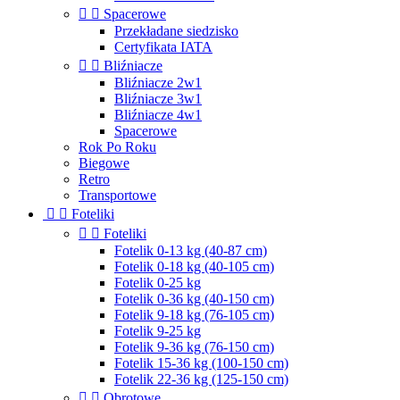


Spacerowe
Przekładane siedzisko
Certyfikata IATA


Bliźniacze
Bliźniacze 2w1
Bliźniacze 3w1
Bliźniacze 4w1
Spacerowe
Rok Po Roku
Biegowe
Retro
Transportowe


Foteliki


Foteliki
Fotelik 0-13 kg (40-87 cm)
Fotelik 0-18 kg (40-105 cm)
Fotelik 0-25 kg
Fotelik 0-36 kg (40-150 cm)
Fotelik 9-18 kg (76-105 cm)
Fotelik 9-25 kg
Fotelik 9-36 kg (76-150 cm)
Fotelik 15-36 kg (100-150 cm)
Fotelik 22-36 kg (125-150 cm)


Obrotowe