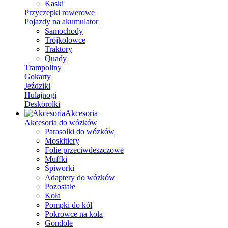
Kaski
Przyczepki rowerowe
Pojazdy na akumulator
Samochody
Trójkołowce
Traktory
Quady
Trampoliny
Gokarty
Jeździki
Hulajnogi
Deskorolki
Akcesoria
Akcesoria do wózków
Parasolki do wózków
Moskitiery
Folie przeciwdeszczowe
Muffki
Śpiworki
Adaptery do wózków
Pozostałe
Koła
Pompki do kół
Pokrowce na koła
Gondole