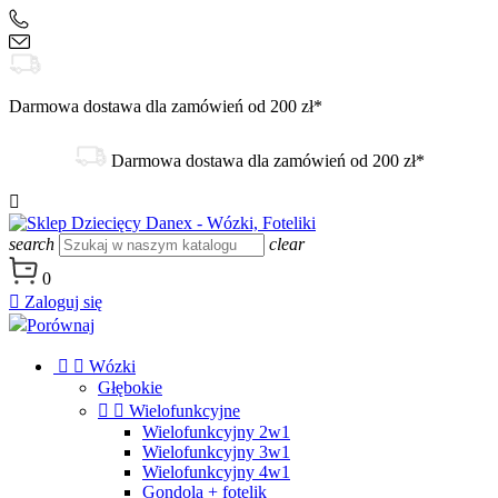
+48 504 188 333
sklep@danex24.pl
Darmowa dostawa dla zamówień od 200 zł*
Darmowa dostawa dla zamówień od 200 zł*

search
clear
0

Zaloguj się
Porównaj


Wózki
Głębokie


Wielofunkcyjne
Wielofunkcyjny 2w1
Wielofunkcyjny 3w1
Wielofunkcyjny 4w1
Gondola + fotelik