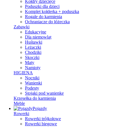
Kołdry dziecięce
Poduszki dla dzieci
Komplet kołderka + poduszka
Rogale do karmienia
Ochraniacze do łóżeczka
Zabawki
Edukacyjne
Dla niemowląt
Huśtawki
Leżaczki
Chodziki
Skoczki
Maty
Namioty
HIGIENA
Nocniki
Wanienki
Podesty
Stojaki pod wanienkę
Krzesełka do karmienia
Meble
Pojazdy
Rowerki
Rowerki trójkołowe
Rowerki biegowe