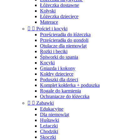
Łóżeczka dostawne
Kołyski
Łóżeczka dziecięce
Materace


Pościel i kocyki
Prześcieradła do łóżeczka
Prześcieradła do gondoli
Otulacze dla niemowląt
Rożki i beciki
Śpiworki do spania
Kocyki
Gniazda i kokony
Kołdry dziecięce
Poduszki dla dzieci
Komplet kołderka + poduszka
Rogale do karmienia
Ochraniacze do łóżeczka


Zabawki
Edukacyjne
Dla niemowląt
Huśtawki
Leżaczki
Chodziki
Skoczki