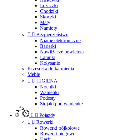
Leżaczki
Chodziki
Skoczki
Maty
Namioty


Bezpieczeństwo
Nianie elektroniczne
Barierki
Nawilżacze powietrza
Lampki
Kołysanie
Krzesełka do karmienia
Meble


HIGIENA
Nocniki
Wanienki
Podesty
Stojaki pod wanienkę


Pojazdy


Rowerki
Rowerki trójkołowe
Rowerki biegowe
Kaski