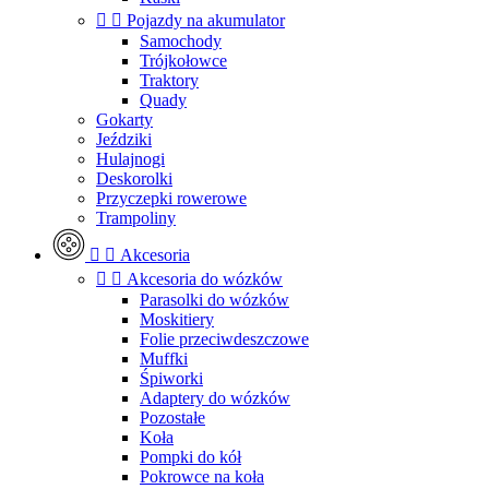


Pojazdy na akumulator
Samochody
Trójkołowce
Traktory
Quady
Gokarty
Jeździki
Hulajnogi
Deskorolki
Przyczepki rowerowe
Trampoliny


Akcesoria


Akcesoria do wózków
Parasolki do wózków
Moskitiery
Folie przeciwdeszczowe
Muffki
Śpiworki
Adaptery do wózków
Pozostałe
Koła
Pompki do kół
Pokrowce na koła