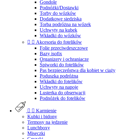
Gondole
Podnóżki/Dostawki
Torby do wózków
Dodatkowe siedziska
Torba podróżna na wózek
Uchwyty na kubek
Wkładki do wózków


Akcesoria do fotelików
Folie przeciwdeszczowe
Bazy isofix
Organizery i ochraniacze
Śpiworki do fotelików
Pas bezpieczeństwa dla kobiet w ciąży
Poduszka podróżna
Wkładki do fotelików
Uchwyty na napoje
Lusterka do obserwacji
Podnóżek do fotelików


Karmienie
Kubki i bidony
Termosy na jedzenie
Lunchboxy
Miseczki
Gryzaki