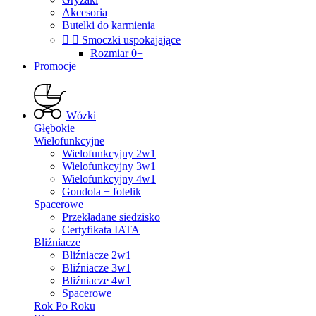
Akcesoria
Butelki do karmienia


Smoczki uspokajające
Rozmiar 0+
Promocje
Wózki
Głębokie
Wielofunkcyjne
Wielofunkcyjny 2w1
Wielofunkcyjny 3w1
Wielofunkcyjny 4w1
Gondola + fotelik
Spacerowe
Przekładane siedzisko
Certyfikata IATA
Bliźniacze
Bliźniacze 2w1
Bliźniacze 3w1
Bliźniacze 4w1
Spacerowe
Rok Po Roku