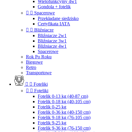
Wielofunkcyjny 4w1
Gondola + fotelik


Spacerowe
Przekładane siedzisko
Certyfikata IATA


Bliźniacze
Bliźniacze 2w1
Bliźniacze 3w1
Bliźniacze 4w1
Spacerowe
Rok Po Roku
Biegowe
Retro
Transportowe


Foteliki


Foteliki
Fotelik 0-13 kg (40-87 cm)
Fotelik 0-18 kg (40-105 cm)
Fotelik 0-25 kg
Fotelik 0-36 kg (40-150 cm)
Fotelik 9-18 kg (76-105 cm)
Fotelik 9-25 kg
Fotelik 9-36 kg (76-150 cm)