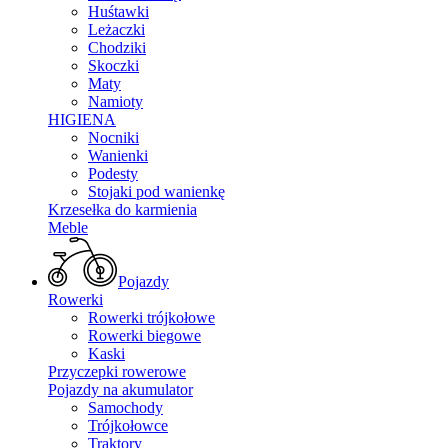
Huśtawki
Leżaczki
Chodziki
Skoczki
Maty
Namioty
HIGIENA
Nocniki
Wanienki
Podesty
Stojaki pod wanienkę
Krzesełka do karmienia
Meble
Pojazdy
Rowerki
Rowerki trójkołowe
Rowerki biegowe
Kaski
Przyczepki rowerowe
Pojazdy na akumulator
Samochody
Trójkołowce
Traktory