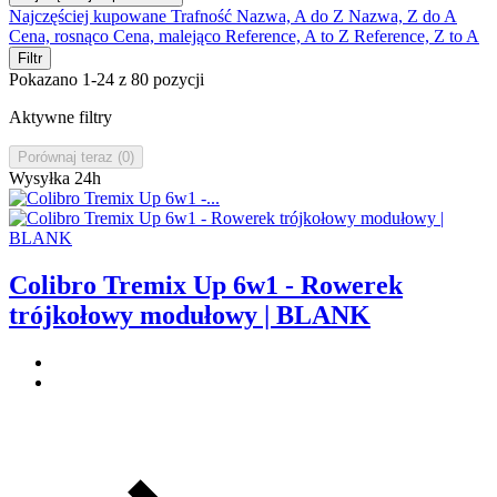
Najczęściej kupowane
Trafność
Nazwa, A do Z
Nazwa, Z do A
Cena, rosnąco
Cena, malejąco
Reference, A to Z
Reference, Z to A
Filtr
Pokazano 1-24 z 80 pozycji
Aktywne filtry
Porównaj teraz (
0
)‎
Wysyłka 24h
Colibro Tremix Up 6w1 - Rowerek
trójkołowy modułowy | BLANK