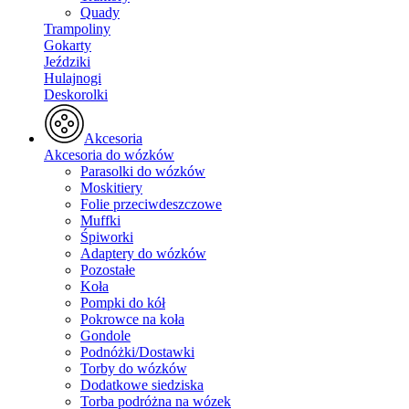
Quady
Trampoliny
Gokarty
Jeździki
Hulajnogi
Deskorolki
Akcesoria
Akcesoria do wózków
Parasolki do wózków
Moskitiery
Folie przeciwdeszczowe
Muffki
Śpiworki
Adaptery do wózków
Pozostałe
Koła
Pompki do kół
Pokrowce na koła
Gondole
Podnóżki/Dostawki
Torby do wózków
Dodatkowe siedziska
Torba podróżna na wózek