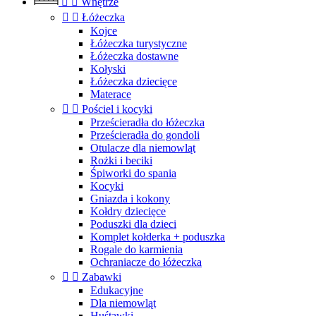


Wnętrze


Łóżeczka
Kojce
Łóżeczka turystyczne
Łóżeczka dostawne
Kołyski
Łóżeczka dziecięce
Materace


Pościel i kocyki
Prześcieradła do łóżeczka
Prześcieradła do gondoli
Otulacze dla niemowląt
Rożki i beciki
Śpiworki do spania
Kocyki
Gniazda i kokony
Kołdry dziecięce
Poduszki dla dzieci
Komplet kołderka + poduszka
Rogale do karmienia
Ochraniacze do łóżeczka


Zabawki
Edukacyjne
Dla niemowląt
Huśtawki