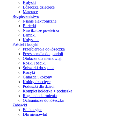
Kołyski
Łóżeczka dziecięce
Materace
Bezpieczeństwo
Nianie elektroniczne
Barierki
Nawilżacze powietrza
Lampki
Kołysanie
Pościel i kocyki
Prześcieradła do łóżeczka
Prześcieradła do gondoli
Otulacze dla niemowląt
Rożki i beciki
Śpiworki do spania
Kocyki
Gniazda i kokony
Kołdry dziecięce
Poduszki dla dzieci
Komplet kołderka + poduszka
Rogale do karmienia
Ochraniacze do łóżeczka
Zabawki
Edukacyjne
Dla niemowląt