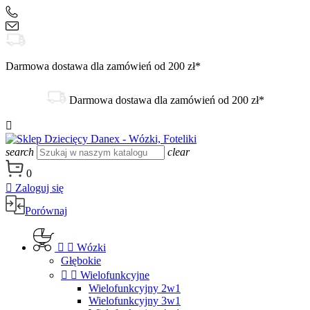
+48 504 188 333
sklep@danex24.pl
Darmowa dostawa dla zamówień od 200 zł*
Darmowa dostawa dla zamówień od 200 zł*

search
clear
0

Zaloguj się
Porównaj


Wózki
Głębokie


Wielofunkcyjne
Wielofunkcyjny 2w1
Wielofunkcyjny 3w1