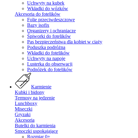
Uchwyty na kubek
Wkładki do wózków
Akcesoria do fotelików
Folie przeciwdeszczowe
Bazy isofix
Organizery i ochraniacze
Śpiworki do fotelików
Pas bezpieczeństwa dla kobiet w ciąży
Poduszka podróżna
Wkładki do fotelików
Uchwyty na napoje
Lusterka do obserwacji
Podnóżek do fotelików
Karmienie
Kubki i bidony
Termosy na jedzenie
Lunchboxy
Miseczki
Gryzaki
Akcesoria
Butelki do karmienia
Smoczki uspokajające
Rozmiar 0+