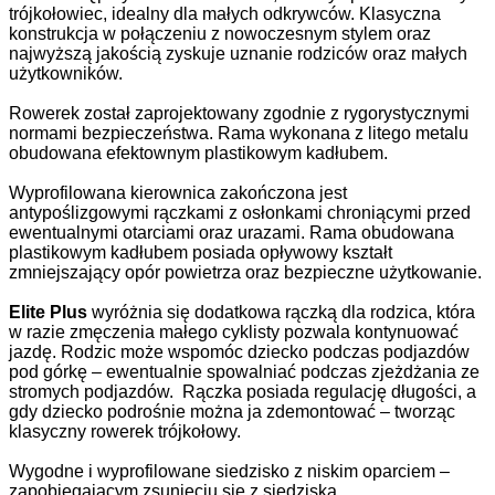
trójkołowiec, idealny dla małych odkrywców. Klasyczna
konstrukcja w połączeniu z nowoczesnym stylem oraz
najwyższą jakością zyskuje uznanie rodziców oraz małych
użytkowników.
Rowerek został zaprojektowany zgodnie z rygorystycznymi
normami bezpieczeństwa. Rama wykonana z litego metalu
obudowana efektownym plastikowym kadłubem.
Wyprofilowana kierownica zakończona jest
antypoślizgowymi rączkami z osłonkami chroniącymi przed
ewentualnymi otarciami oraz urazami. Rama obudowana
plastikowym kadłubem posiada opływowy kształt
zmniejszający opór powietrza oraz bezpieczne użytkowanie.
Elite Plus
wyróżnia się dodatkowa rączką dla rodzica, która
w razie zmęczenia małego cyklisty pozwala kontynuować
jazdę. Rodzic może wspomóc dziecko podczas podjazdów
pod górkę – ewentualnie spowalniać podczas zjeżdżania ze
stromych podjazdów. Rączka posiada regulację długości, a
gdy dziecko podrośnie można ja zdemontować – tworząc
klasyczny rowerek trójkołowy.
Wygodne i wyprofilowane siedzisko z niskim oparciem –
zapobiegającym zsunięciu się z siedziska.