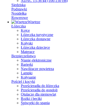
ADAC 15-36 kg (100-150 cm)
Siedziska
Podstawki
Nosidełka
Rowerowe
Wnętrze
Łóżeczka
Kojce
Łóżeczka turystyczne
Łóżeczka dostawne
Kołyski
Łóżeczka dziecięce
Materace
Bezpieczeństwo
Nianie elektroniczne
Barierki
Nawilżacze powietrza
Lampki
Kołysanie
Pościel i kocyki
Prześcieradła do łóżeczka
Prześcieradła do gondoli
Otulacze dla niemowląt
Rożki i beciki
Śpiworki do spania