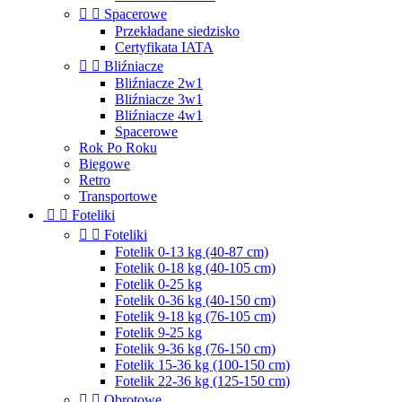


Spacerowe
Przekładane siedzisko
Certyfikata IATA


Bliźniacze
Bliźniacze 2w1
Bliźniacze 3w1
Bliźniacze 4w1
Spacerowe
Rok Po Roku
Biegowe
Retro
Transportowe


Foteliki


Foteliki
Fotelik 0-13 kg (40-87 cm)
Fotelik 0-18 kg (40-105 cm)
Fotelik 0-25 kg
Fotelik 0-36 kg (40-150 cm)
Fotelik 9-18 kg (76-105 cm)
Fotelik 9-25 kg
Fotelik 9-36 kg (76-150 cm)
Fotelik 15-36 kg (100-150 cm)
Fotelik 22-36 kg (125-150 cm)


Obrotowe