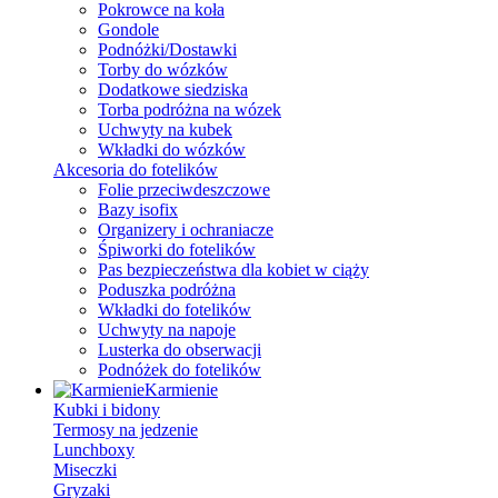
Pokrowce na koła
Gondole
Podnóżki/Dostawki
Torby do wózków
Dodatkowe siedziska
Torba podróżna na wózek
Uchwyty na kubek
Wkładki do wózków
Akcesoria do fotelików
Folie przeciwdeszczowe
Bazy isofix
Organizery i ochraniacze
Śpiworki do fotelików
Pas bezpieczeństwa dla kobiet w ciąży
Poduszka podróżna
Wkładki do fotelików
Uchwyty na napoje
Lusterka do obserwacji
Podnóżek do fotelików
Karmienie
Kubki i bidony
Termosy na jedzenie
Lunchboxy
Miseczki
Gryzaki