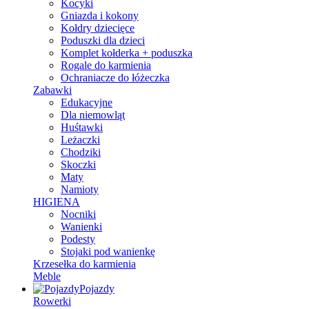
Kocyki
Gniazda i kokony
Kołdry dziecięce
Poduszki dla dzieci
Komplet kołderka + poduszka
Rogale do karmienia
Ochraniacze do łóżeczka
Zabawki
Edukacyjne
Dla niemowląt
Huśtawki
Leżaczki
Chodziki
Skoczki
Maty
Namioty
HIGIENA
Nocniki
Wanienki
Podesty
Stojaki pod wanienkę
Krzesełka do karmienia
Meble
Pojazdy
Rowerki