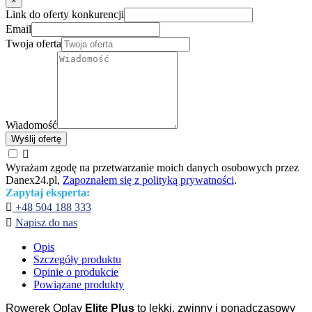
×
Link do oferty konkurencji
Email
Twoja oferta
Wiadomość
Wyślij ofertę

Wyrażam zgodę na przetwarzanie moich danych osobowych przez
Danex24.pl,
Zapoznałem się z polityką prywatności
.
Zapytaj eksperta:

+48 504 188 333

Napisz do nas
Opis
Szczegóły produktu
Opinie o produkcie
Powiązane produkty
Rowerek Qplay
Elite Plus
to lekki, zwinny i ponadczasowy