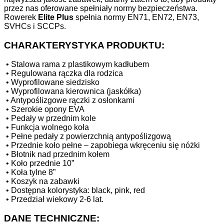
przez nas oferowane spełniały normy bezpieczeństwa.
Rowerek
Elite Plus
spełnia normy EN71, EN72, EN73,
SVHCs i SCCPs.
CHARAKTERYSTYKA PRODUKTU:
•
Stalowa rama z plastikowym kadłubem
•
Regulowana rączka dla rodzica
•
Wyprofilowane siedzisko
•
Wyprofilowana kierownica (jaskółka)
•
Antypoślizgowe rączki z osłonkami
•
Szerokie opony EVA
•
Pedały w przednim kole
•
Funkcja wolnego koła
•
Pełne pedały z powierzchnią antypoślizgową
•
Przednie koło pełne – zapobiega wkręceniu się nóżki
•
Błotnik nad przednim kołem
•
Koło przednie 10”
•
Koła tylne 8”
•
Koszyk na zabawki
•
Dostępna kolorystyka: black, pink, red
•
Przedział wiekowy 2-6 lat.
DANE TECHNICZNE: