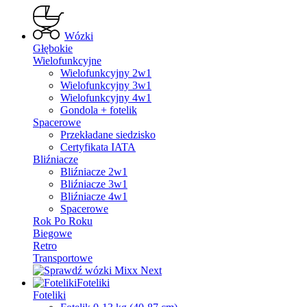
Wózki
Głębokie
Wielofunkcyjne
Wielofunkcyjny 2w1
Wielofunkcyjny 3w1
Wielofunkcyjny 4w1
Gondola + fotelik
Spacerowe
Przekładane siedzisko
Certyfikata IATA
Bliźniacze
Bliźniacze 2w1
Bliźniacze 3w1
Bliźniacze 4w1
Spacerowe
Rok Po Roku
Biegowe
Retro
Transportowe
Foteliki
Foteliki