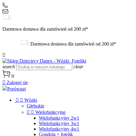
+48 504 188 333
sklep@danex24.pl
Darmowa dostawa dla zamówień od 200 zł*
Darmowa dostawa dla zamówień od 200 zł*

search
clear
0

Zaloguj się
Porównaj


Wózki
Głębokie


Wielofunkcyjne
Wielofunkcyjny 2w1
Wielofunkcyjny 3w1
Wielofunkcyjny 4w1
Gondola + fotelik