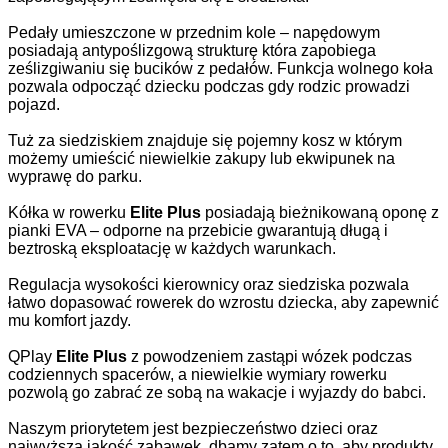
Pedały umieszczone w przednim kole – napędowym
posiadają antypoślizgową strukturę która zapobiega
ześlizgiwaniu się bucików z pedałów. Funkcja wolnego koła
pozwala odpocząć dziecku podczas gdy rodzic prowadzi
pojazd.
Tuż za siedziskiem znajduje się pojemny kosz w którym
możemy umieścić niewielkie zakupy lub ekwipunek na
wyprawę do parku.
Kółka w rowerku
Elite Plus
posiadają bieżnikowaną oponę z
pianki EVA – odporne na przebicie gwarantują długą i
beztroską eksploatację w każdych warunkach.
Regulacja wysokości kierownicy oraz siedziska pozwala
łatwo dopasować rowerek do wzrostu dziecka, aby zapewnić
mu komfort jazdy.
QPlay
Elite Plus
z powodzeniem zastąpi wózek podczas
codziennych spacerów, a niewielkie wymiary rowerku
pozwolą go zabrać ze sobą na wakacje i wyjazdy do babci.
Naszym priorytetem jest bezpieczeństwo dzieci oraz
najwyższa jakość zabawek, dbamy zatem o to, aby produkty