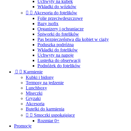
Uchwyty na kubek
Wkładki do wózków


Akcesoria do fotelików
Folie przeciwdeszczowe
Bazy isofix
Organizery i ochraniacze
Śpiworki do fotelików
Pas bezpieczeństwa dla kobiet w ciąży
Poduszka podróżna
Wkładki do fotelików
Uchwyty na napoje
Lusterka do obserwacji
Podnóżek do fotelików


Karmienie
Kubki i bidony
Termosy na jedzenie
Lunchboxy
Miseczki
Gryzaki
Akcesoria
Butelki do karmienia


Smoczki uspokajające
Rozmiar 0+
Promocje