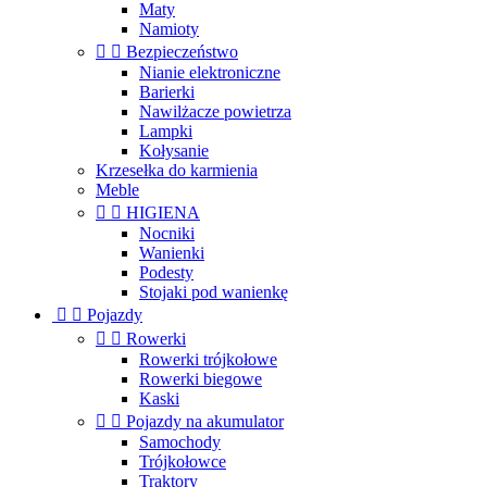
Maty
Namioty


Bezpieczeństwo
Nianie elektroniczne
Barierki
Nawilżacze powietrza
Lampki
Kołysanie
Krzesełka do karmienia
Meble


HIGIENA
Nocniki
Wanienki
Podesty
Stojaki pod wanienkę


Pojazdy


Rowerki
Rowerki trójkołowe
Rowerki biegowe
Kaski


Pojazdy na akumulator
Samochody
Trójkołowce
Traktory