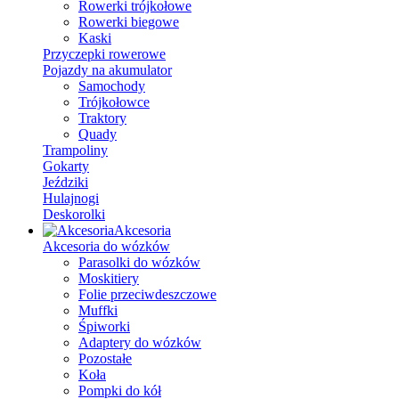
Rowerki trójkołowe
Rowerki biegowe
Kaski
Przyczepki rowerowe
Pojazdy na akumulator
Samochody
Trójkołowce
Traktory
Quady
Trampoliny
Gokarty
Jeździki
Hulajnogi
Deskorolki
Akcesoria
Akcesoria do wózków
Parasolki do wózków
Moskitiery
Folie przeciwdeszczowe
Muffki
Śpiworki
Adaptery do wózków
Pozostałe
Koła
Pompki do kół