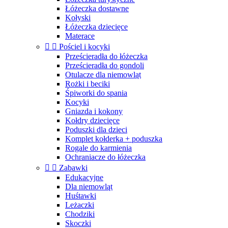
Łóżeczka dostawne
Kołyski
Łóżeczka dziecięce
Materace


Pościel i kocyki
Prześcieradła do łóżeczka
Prześcieradła do gondoli
Otulacze dla niemowląt
Rożki i beciki
Śpiworki do spania
Kocyki
Gniazda i kokony
Kołdry dziecięce
Poduszki dla dzieci
Komplet kołderka + poduszka
Rogale do karmienia
Ochraniacze do łóżeczka


Zabawki
Edukacyjne
Dla niemowląt
Huśtawki
Leżaczki
Chodziki
Skoczki