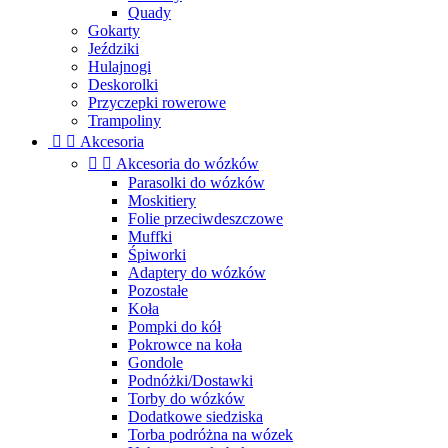
Quady
Gokarty
Jeździki
Hulajnogi
Deskorolki
Przyczepki rowerowe
Trampoliny


Akcesoria


Akcesoria do wózków
Parasolki do wózków
Moskitiery
Folie przeciwdeszczowe
Muffki
Śpiworki
Adaptery do wózków
Pozostałe
Koła
Pompki do kół
Pokrowce na koła
Gondole
Podnóżki/Dostawki
Torby do wózków
Dodatkowe siedziska
Torba podróżna na wózek