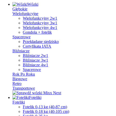
Wózki
Głębokie
Wielofunkcyjne
Wielofunkcyjny 2w1
Wielofunkcyjny 3w1
Wielofunkcyjny 4w1
Gondola + fotelik
Spacerowe
Przekładane siedzisko
Certyfikata IATA
Bliźniacze
Bliźniacze 2w1
Bliźniacze 3w1
Bliźniacze 4w1
Spacerowe
Rok Po Roku
Biegowe
Retro
Transportowe
Foteliki
Foteliki
Fotelik 0-13 kg (40-87 cm)
Fotelik 0-18 kg (40-105 cm)