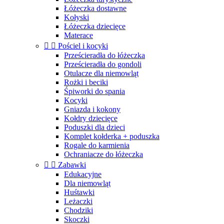
Łóżeczka dostawne
Kołyski
Łóżeczka dziecięce
Materace


Pościel i kocyki
Prześcieradła do łóżeczka
Prześcieradła do gondoli
Otulacze dla niemowląt
Rożki i beciki
Śpiworki do spania
Kocyki
Gniazda i kokony
Kołdry dziecięce
Poduszki dla dzieci
Komplet kołderka + poduszka
Rogale do karmienia
Ochraniacze do łóżeczka


Zabawki
Edukacyjne
Dla niemowląt
Huśtawki
Leżaczki
Chodziki
Skoczki