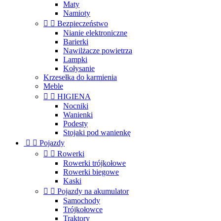
Maty
Namioty


Bezpieczeństwo
Nianie elektroniczne
Barierki
Nawilżacze powietrza
Lampki
Kołysanie
Krzesełka do karmienia
Meble


HIGIENA
Nocniki
Wanienki
Podesty
Stojaki pod wanienkę


Pojazdy


Rowerki
Rowerki trójkołowe
Rowerki biegowe
Kaski


Pojazdy na akumulator
Samochody
Trójkołowce
Traktory