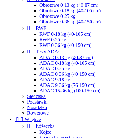
Obrotowe 0-13 kg (40-87 cm)
Obrotowe 0-18 kg (40-105 cm)
Obrotowe 0-25 kg
Obrotowe 0-36 kg (40-150 cm)


RWF
RWF 0-18 kg (40-105 cm)
RWF 0-25 kg
RWF 0-36 kg (40-150 cm)


Testy ADAC
ADAC 0-13 kg (40-87 cm)
ADAC 0-18 kg (40-105 cm)
ADAC 0-25 kg
ADAC 0-36 kg (40-150 cm)
ADAC 9-18 kg
ADAC 9-36 kg (76-150 cm)
ADAC 15-36 kg (100-150 cm)
Siedziska
Podstawki
Nosidełka
Rowerowe


Wnętrze


Łóżeczka
Kojce
Łóżeczka turystyczne