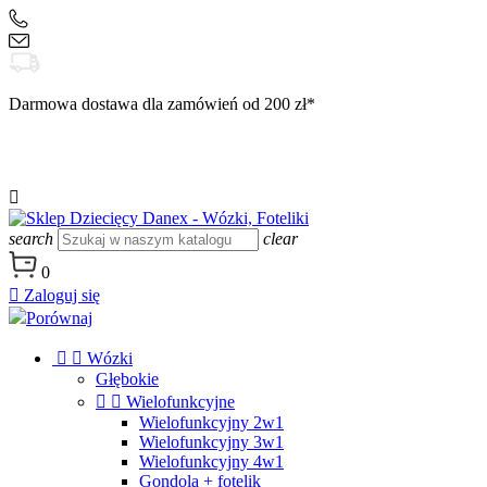
+48 504 188 333
sklep@danex24.pl
Darmowa dostawa dla zamówień od 200 zł*

search
clear
0

Zaloguj się
Porównaj


Wózki
Głębokie


Wielofunkcyjne
Wielofunkcyjny 2w1
Wielofunkcyjny 3w1
Wielofunkcyjny 4w1
Gondola + fotelik