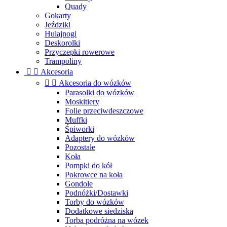
Quady
Gokarty
Jeździki
Hulajnogi
Deskorolki
Przyczepki rowerowe
Trampoliny


Akcesoria


Akcesoria do wózków
Parasolki do wózków
Moskitiery
Folie przeciwdeszczowe
Muffki
Śpiworki
Adaptery do wózków
Pozostałe
Koła
Pompki do kół
Pokrowce na koła
Gondole
Podnóżki/Dostawki
Torby do wózków
Dodatkowe siedziska
Torba podróżna na wózek