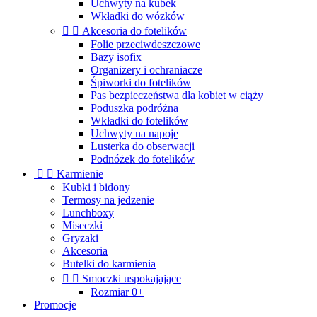
Uchwyty na kubek
Wkładki do wózków


Akcesoria do fotelików
Folie przeciwdeszczowe
Bazy isofix
Organizery i ochraniacze
Śpiworki do fotelików
Pas bezpieczeństwa dla kobiet w ciąży
Poduszka podróżna
Wkładki do fotelików
Uchwyty na napoje
Lusterka do obserwacji
Podnóżek do fotelików


Karmienie
Kubki i bidony
Termosy na jedzenie
Lunchboxy
Miseczki
Gryzaki
Akcesoria
Butelki do karmienia


Smoczki uspokajające
Rozmiar 0+
Promocje