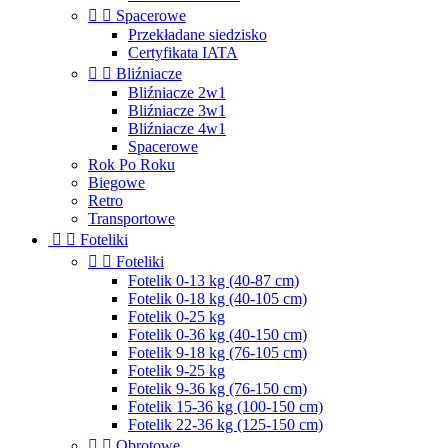


Spacerowe
Przekładane siedzisko
Certyfikata IATA


Bliźniacze
Bliźniacze 2w1
Bliźniacze 3w1
Bliźniacze 4w1
Spacerowe
Rok Po Roku
Biegowe
Retro
Transportowe


Foteliki


Foteliki
Fotelik 0-13 kg (40-87 cm)
Fotelik 0-18 kg (40-105 cm)
Fotelik 0-25 kg
Fotelik 0-36 kg (40-150 cm)
Fotelik 9-18 kg (76-105 cm)
Fotelik 9-25 kg
Fotelik 9-36 kg (76-150 cm)
Fotelik 15-36 kg (100-150 cm)
Fotelik 22-36 kg (125-150 cm)


Obrotowe