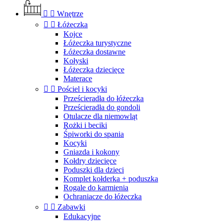


Wnętrze


Łóżeczka
Kojce
Łóżeczka turystyczne
Łóżeczka dostawne
Kołyski
Łóżeczka dziecięce
Materace


Pościel i kocyki
Prześcieradła do łóżeczka
Prześcieradła do gondoli
Otulacze dla niemowląt
Rożki i beciki
Śpiworki do spania
Kocyki
Gniazda i kokony
Kołdry dziecięce
Poduszki dla dzieci
Komplet kołderka + poduszka
Rogale do karmienia
Ochraniacze do łóżeczka


Zabawki
Edukacyjne