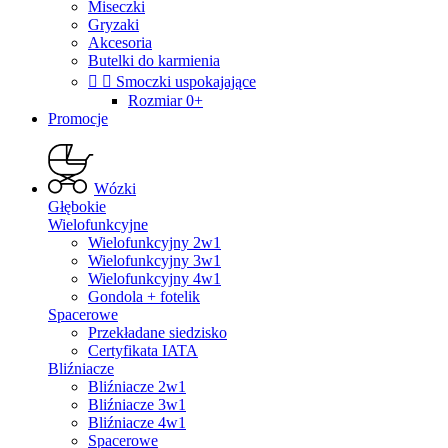
Miseczki
Gryzaki
Akcesoria
Butelki do karmienia


Smoczki uspokajające
Rozmiar 0+
Promocje
Wózki
Głębokie
Wielofunkcyjne
Wielofunkcyjny 2w1
Wielofunkcyjny 3w1
Wielofunkcyjny 4w1
Gondola + fotelik
Spacerowe
Przekładane siedzisko
Certyfikata IATA
Bliźniacze
Bliźniacze 2w1
Bliźniacze 3w1
Bliźniacze 4w1
Spacerowe