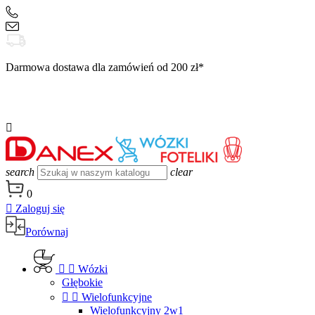
+48 504 188 333
sklep@danex24.pl
Darmowa dostawa dla zamówień od 200 zł*

search
clear
0

Zaloguj się
Porównaj


Wózki
Głębokie


Wielofunkcyjne
Wielofunkcyjny 2w1