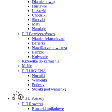
Dla niemowląt
Huśtawki
Leżaczki
Chodziki
Skoczki
Maty
Namioty


Bezpieczeństwo
Nianie elektroniczne
Barierki
Nawilżacze powietrza
Lampki
Kołysanie
Krzesełka do karmienia
Meble


HIGIENA
Nocniki
Wanienki
Podesty
Stojaki pod wanienkę


Pojazdy


Rowerki
Rowerki trójkołowe