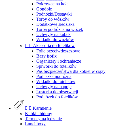
Pokrowce na koła
Gondole
Podnóżki/Dostawki
Torby do wózków
Dodatkowe siedziska
Torba podróżna na wózek
Uchwyty na kubek
Wkładki do wózków


Akcesoria do fotelików
Folie przeciwdeszczowe
Bazy isofix
Organizery i ochraniacze
Śpiworki do fotelików
Pas bezpieczeństwa dla kobiet w ciąży
Poduszka podróżna
Wkładki do fotelików
Uchwyty na napoje
Lusterka do obserwacji
Podnóżek do fotelików


Karmienie
Kubki i bidony
Termosy na jedzenie
Lunchboxy