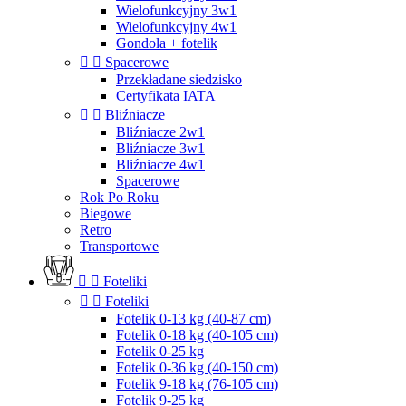
Wielofunkcyjny 3w1
Wielofunkcyjny 4w1
Gondola + fotelik


Spacerowe
Przekładane siedzisko
Certyfikata IATA


Bliźniacze
Bliźniacze 2w1
Bliźniacze 3w1
Bliźniacze 4w1
Spacerowe
Rok Po Roku
Biegowe
Retro
Transportowe


Foteliki


Foteliki
Fotelik 0-13 kg (40-87 cm)
Fotelik 0-18 kg (40-105 cm)
Fotelik 0-25 kg
Fotelik 0-36 kg (40-150 cm)
Fotelik 9-18 kg (76-105 cm)
Fotelik 9-25 kg