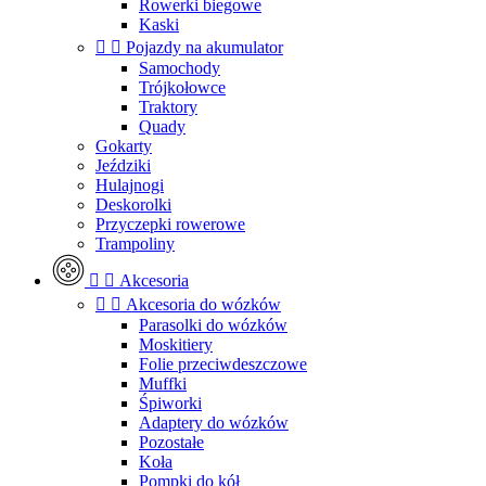
Rowerki biegowe
Kaski


Pojazdy na akumulator
Samochody
Trójkołowce
Traktory
Quady
Gokarty
Jeździki
Hulajnogi
Deskorolki
Przyczepki rowerowe
Trampoliny


Akcesoria


Akcesoria do wózków
Parasolki do wózków
Moskitiery
Folie przeciwdeszczowe
Muffki
Śpiworki
Adaptery do wózków
Pozostałe
Koła
Pompki do kół