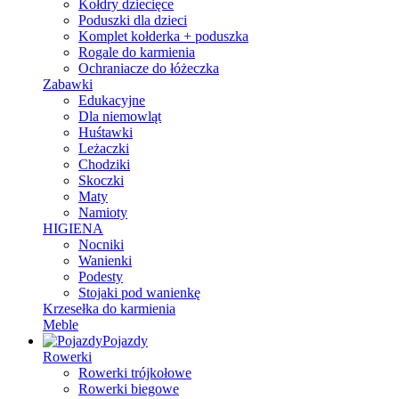
Kołdry dziecięce
Poduszki dla dzieci
Komplet kołderka + poduszka
Rogale do karmienia
Ochraniacze do łóżeczka
Zabawki
Edukacyjne
Dla niemowląt
Huśtawki
Leżaczki
Chodziki
Skoczki
Maty
Namioty
HIGIENA
Nocniki
Wanienki
Podesty
Stojaki pod wanienkę
Krzesełka do karmienia
Meble
Pojazdy
Rowerki
Rowerki trójkołowe
Rowerki biegowe