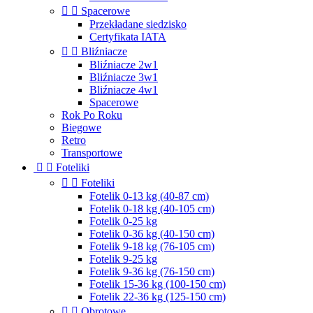


Spacerowe
Przekładane siedzisko
Certyfikata IATA


Bliźniacze
Bliźniacze 2w1
Bliźniacze 3w1
Bliźniacze 4w1
Spacerowe
Rok Po Roku
Biegowe
Retro
Transportowe


Foteliki


Foteliki
Fotelik 0-13 kg (40-87 cm)
Fotelik 0-18 kg (40-105 cm)
Fotelik 0-25 kg
Fotelik 0-36 kg (40-150 cm)
Fotelik 9-18 kg (76-105 cm)
Fotelik 9-25 kg
Fotelik 9-36 kg (76-150 cm)
Fotelik 15-36 kg (100-150 cm)
Fotelik 22-36 kg (125-150 cm)


Obrotowe