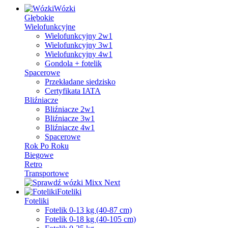
Wózki
Głębokie
Wielofunkcyjne
Wielofunkcyjny 2w1
Wielofunkcyjny 3w1
Wielofunkcyjny 4w1
Gondola + fotelik
Spacerowe
Przekładane siedzisko
Certyfikata IATA
Bliźniacze
Bliźniacze 2w1
Bliźniacze 3w1
Bliźniacze 4w1
Spacerowe
Rok Po Roku
Biegowe
Retro
Transportowe
Foteliki
Foteliki
Fotelik 0-13 kg (40-87 cm)
Fotelik 0-18 kg (40-105 cm)