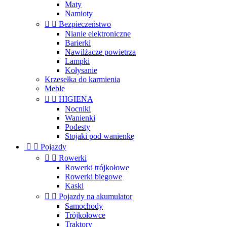
Maty
Namioty


Bezpieczeństwo
Nianie elektroniczne
Barierki
Nawilżacze powietrza
Lampki
Kołysanie
Krzesełka do karmienia
Meble


HIGIENA
Nocniki
Wanienki
Podesty
Stojaki pod wanienkę


Pojazdy


Rowerki
Rowerki trójkołowe
Rowerki biegowe
Kaski


Pojazdy na akumulator
Samochody
Trójkołowce
Traktory