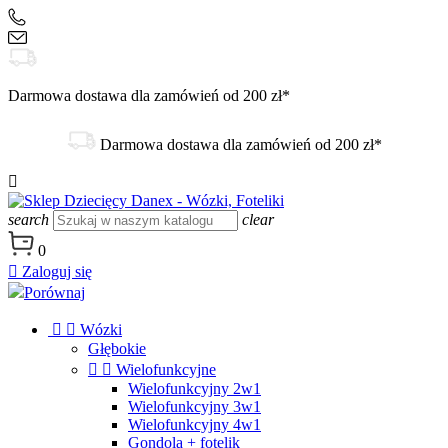
+48 504 188 333
sklep@danex24.pl
Darmowa dostawa dla zamówień od 200 zł*
Darmowa dostawa dla zamówień od 200 zł*

search
clear
0

Zaloguj się
Porównaj


Wózki
Głębokie


Wielofunkcyjne
Wielofunkcyjny 2w1
Wielofunkcyjny 3w1
Wielofunkcyjny 4w1
Gondola + fotelik