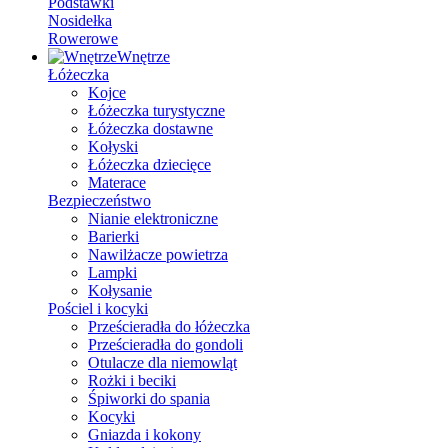
Podstawki
Nosidełka
Rowerowe
Wnętrze
Łóżeczka
Kojce
Łóżeczka turystyczne
Łóżeczka dostawne
Kołyski
Łóżeczka dziecięce
Materace
Bezpieczeństwo
Nianie elektroniczne
Barierki
Nawilżacze powietrza
Lampki
Kołysanie
Pościel i kocyki
Prześcieradła do łóżeczka
Prześcieradła do gondoli
Otulacze dla niemowląt
Rożki i beciki
Śpiworki do spania
Kocyki
Gniazda i kokony