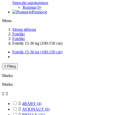
Smoczki uspokajające
Rozmiar 0+
Promocje
Menu
Strona główna
Foteliki
Foteliki
Fotelik 15-36 kg (100-150 cm)
Fotelik 15-36 kg (100-150 cm)

FIltruj
Marka
Marka



4BABY
(4)

AVIONAUT
(6)

BRITAX
(21)