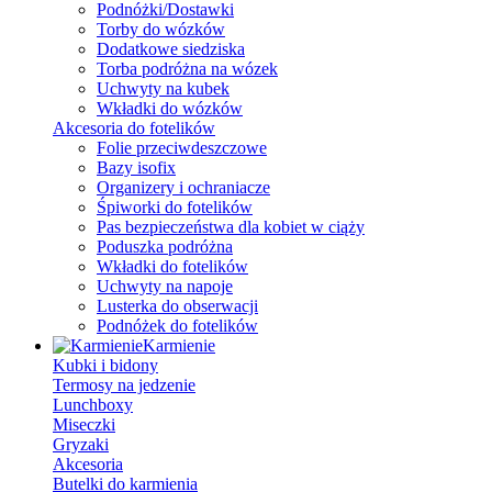
Podnóżki/Dostawki
Torby do wózków
Dodatkowe siedziska
Torba podróżna na wózek
Uchwyty na kubek
Wkładki do wózków
Akcesoria do fotelików
Folie przeciwdeszczowe
Bazy isofix
Organizery i ochraniacze
Śpiworki do fotelików
Pas bezpieczeństwa dla kobiet w ciąży
Poduszka podróżna
Wkładki do fotelików
Uchwyty na napoje
Lusterka do obserwacji
Podnóżek do fotelików
Karmienie
Kubki i bidony
Termosy na jedzenie
Lunchboxy
Miseczki
Gryzaki
Akcesoria
Butelki do karmienia