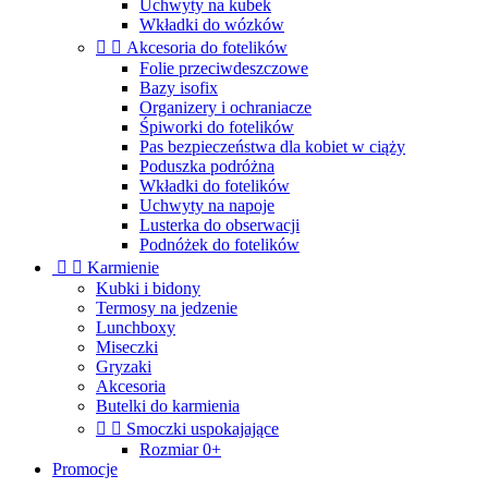
Uchwyty na kubek
Wkładki do wózków


Akcesoria do fotelików
Folie przeciwdeszczowe
Bazy isofix
Organizery i ochraniacze
Śpiworki do fotelików
Pas bezpieczeństwa dla kobiet w ciąży
Poduszka podróżna
Wkładki do fotelików
Uchwyty na napoje
Lusterka do obserwacji
Podnóżek do fotelików


Karmienie
Kubki i bidony
Termosy na jedzenie
Lunchboxy
Miseczki
Gryzaki
Akcesoria
Butelki do karmienia


Smoczki uspokajające
Rozmiar 0+
Promocje