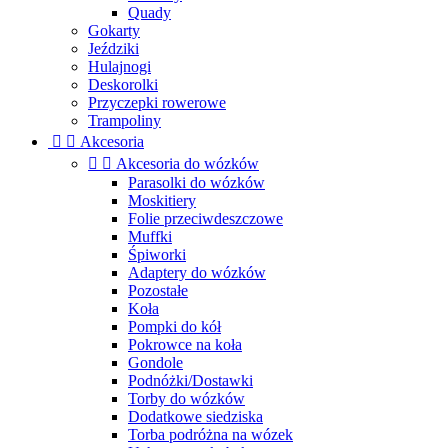
Quady
Gokarty
Jeździki
Hulajnogi
Deskorolki
Przyczepki rowerowe
Trampoliny


Akcesoria


Akcesoria do wózków
Parasolki do wózków
Moskitiery
Folie przeciwdeszczowe
Muffki
Śpiworki
Adaptery do wózków
Pozostałe
Koła
Pompki do kół
Pokrowce na koła
Gondole
Podnóżki/Dostawki
Torby do wózków
Dodatkowe siedziska
Torba podróżna na wózek