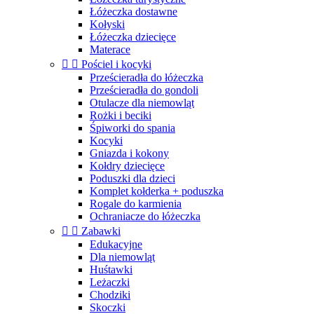
Łóżeczka dostawne
Kołyski
Łóżeczka dziecięce
Materace


Pościel i kocyki
Prześcieradła do łóżeczka
Prześcieradła do gondoli
Otulacze dla niemowląt
Rożki i beciki
Śpiworki do spania
Kocyki
Gniazda i kokony
Kołdry dziecięce
Poduszki dla dzieci
Komplet kołderka + poduszka
Rogale do karmienia
Ochraniacze do łóżeczka


Zabawki
Edukacyjne
Dla niemowląt
Huśtawki
Leżaczki
Chodziki
Skoczki