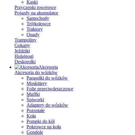
Kaski
Przyczepki rowerowe
Pojazdy na akumulator
Samochody
Trójkołowce
Traktory
Quady
Trampoliny
Gokarty
Jeździki
Hulajnogi
Deskorolki
Akcesoria
Akcesoria do wózków
Parasolki do wózków
Moskitiery
Folie przeciwdeszczowe
Muffki
Śpiworki
Adaptery do wózków
Pozostałe
Koła
Pompki do kół
Pokrowce na koła
Gondole