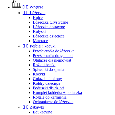


Wnętrze


Łóżeczka
Kojce
Łóżeczka turystyczne
Łóżeczka dostawne
Kołyski
Łóżeczka dziecięce
Materace


Pościel i kocyki
Prześcieradła do łóżeczka
Prześcieradła do gondoli
Otulacze dla niemowląt
Rożki i beciki
Śpiworki do spania
Kocyki
Gniazda i kokony
Kołdry dziecięce
Poduszki dla dzieci
Komplet kołderka + poduszka
Rogale do karmienia
Ochraniacze do łóżeczka


Zabawki
Edukacyjne