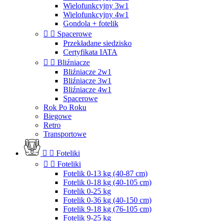
Wielofunkcyjny 3w1
Wielofunkcyjny 4w1
Gondola + fotelik


Spacerowe
Przekładane siedzisko
Certyfikata IATA


Bliźniacze
Bliźniacze 2w1
Bliźniacze 3w1
Bliźniacze 4w1
Spacerowe
Rok Po Roku
Biegowe
Retro
Transportowe


Foteliki


Foteliki
Fotelik 0-13 kg (40-87 cm)
Fotelik 0-18 kg (40-105 cm)
Fotelik 0-25 kg
Fotelik 0-36 kg (40-150 cm)
Fotelik 9-18 kg (76-105 cm)
Fotelik 9-25 kg