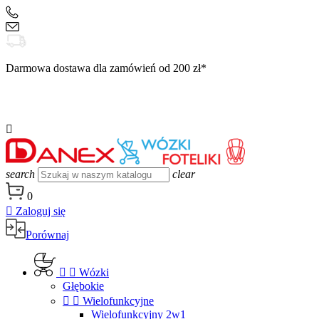
+48 504 188 333
sklep@danex24.pl
Darmowa dostawa dla zamówień od 200 zł*

search
clear
0

Zaloguj się
Porównaj


Wózki
Głębokie


Wielofunkcyjne
Wielofunkcyjny 2w1