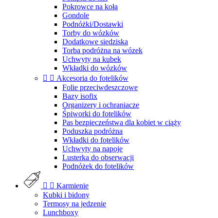
Pokrowce na koła
Gondole
Podnóżki/Dostawki
Torby do wózków
Dodatkowe siedziska
Torba podróżna na wózek
Uchwyty na kubek
Wkładki do wózków


Akcesoria do fotelików
Folie przeciwdeszczowe
Bazy isofix
Organizery i ochraniacze
Śpiworki do fotelików
Pas bezpieczeństwa dla kobiet w ciąży
Poduszka podróżna
Wkładki do fotelików
Uchwyty na napoje
Lusterka do obserwacji
Podnóżek do fotelików


Karmienie
Kubki i bidony
Termosy na jedzenie
Lunchboxy