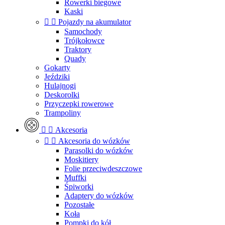
Rowerki biegowe
Kaski


Pojazdy na akumulator
Samochody
Trójkołowce
Traktory
Quady
Gokarty
Jeździki
Hulajnogi
Deskorolki
Przyczepki rowerowe
Trampoliny


Akcesoria


Akcesoria do wózków
Parasolki do wózków
Moskitiery
Folie przeciwdeszczowe
Muffki
Śpiworki
Adaptery do wózków
Pozostałe
Koła
Pompki do kół