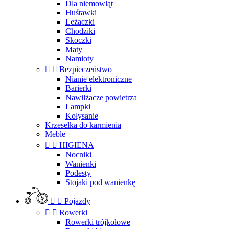
Dla niemowląt
Huśtawki
Leżaczki
Chodziki
Skoczki
Maty
Namioty


Bezpieczeństwo
Nianie elektroniczne
Barierki
Nawilżacze powietrza
Lampki
Kołysanie
Krzesełka do karmienia
Meble


HIGIENA
Nocniki
Wanienki
Podesty
Stojaki pod wanienkę


Pojazdy


Rowerki
Rowerki trójkołowe