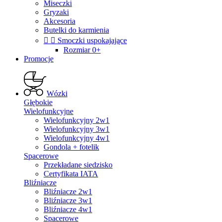
Miseczki
Gryzaki
Akcesoria
Butelki do karmienia


Smoczki uspokajające
Rozmiar 0+
Promocje
Wózki
Głębokie
Wielofunkcyjne
Wielofunkcyjny 2w1
Wielofunkcyjny 3w1
Wielofunkcyjny 4w1
Gondola + fotelik
Spacerowe
Przekładane siedzisko
Certyfikata IATA
Bliźniacze
Bliźniacze 2w1
Bliźniacze 3w1
Bliźniacze 4w1
Spacerowe