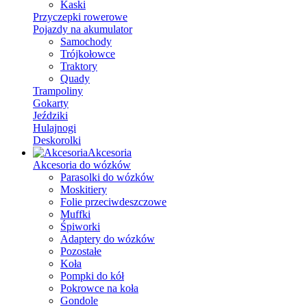
Kaski
Przyczepki rowerowe
Pojazdy na akumulator
Samochody
Trójkołowce
Traktory
Quady
Trampoliny
Gokarty
Jeździki
Hulajnogi
Deskorolki
Akcesoria
Akcesoria do wózków
Parasolki do wózków
Moskitiery
Folie przeciwdeszczowe
Muffki
Śpiworki
Adaptery do wózków
Pozostałe
Koła
Pompki do kół
Pokrowce na koła
Gondole