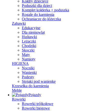
Kołdry dziecięce
Poduszki dla dzieci
Komplet kołderka + poduszka
Rogale do karmienia
Ochraniacze do łóżeczka
Zabawki
Edukacyjne
Dla niemowląt
Huśtawki
Leżaczki
Chodziki
Skoczki
Maty
Namioty
HIGIENA
Nocniki
Wanienki
Podesty
Stojaki pod wanienkę
Krzesełka do karmienia
Meble
Pojazdy
Rowerki
Rowerki trójkołowe
Rowerki biegowe