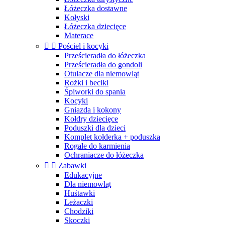
Łóżeczka dostawne
Kołyski
Łóżeczka dziecięce
Materace


Pościel i kocyki
Prześcieradła do łóżeczka
Prześcieradła do gondoli
Otulacze dla niemowląt
Rożki i beciki
Śpiworki do spania
Kocyki
Gniazda i kokony
Kołdry dziecięce
Poduszki dla dzieci
Komplet kołderka + poduszka
Rogale do karmienia
Ochraniacze do łóżeczka


Zabawki
Edukacyjne
Dla niemowląt
Huśtawki
Leżaczki
Chodziki
Skoczki