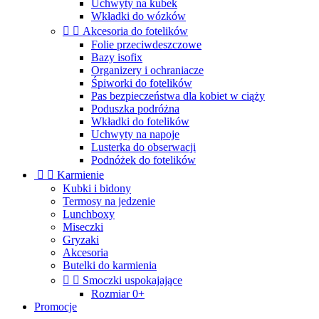
Uchwyty na kubek
Wkładki do wózków


Akcesoria do fotelików
Folie przeciwdeszczowe
Bazy isofix
Organizery i ochraniacze
Śpiworki do fotelików
Pas bezpieczeństwa dla kobiet w ciąży
Poduszka podróżna
Wkładki do fotelików
Uchwyty na napoje
Lusterka do obserwacji
Podnóżek do fotelików


Karmienie
Kubki i bidony
Termosy na jedzenie
Lunchboxy
Miseczki
Gryzaki
Akcesoria
Butelki do karmienia


Smoczki uspokajające
Rozmiar 0+
Promocje