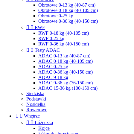
Obrotowe 0-13 kg (40-87 cm)
Obrotowe 0-18 kg (40-105 cm)
Obrotowe 0-25 kg
Obrotowe 0-36 kg (40-150 cm)


RWF
RWF 0-18 kg (40-105 cm)
RWF 0-25 kg
RWF 0-36 kg (40-150 cm)


Testy ADAC
ADAC 0-13 kg (40-87 cm)
ADAC 0-18 kg (40-105 cm)
ADAC 0-25 kg
ADAC 0-36 kg (40-150 cm)
ADAC 9-18 kg
ADAC 9-36 kg (76-150 cm)
ADAC 15-36 kg (100-150 cm)
Siedziska
Podstawki
Nosidełka
Rowerowe


Wnętrze


Łóżeczka
Kojce
Łóżeczka turystyczne