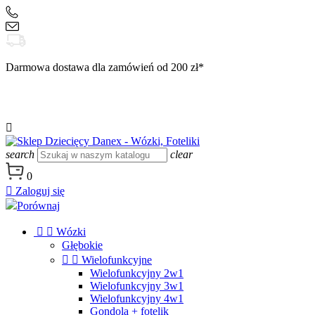
+48 504 188 333
sklep@danex24.pl
Darmowa dostawa dla zamówień od 200 zł*

search
clear
0

Zaloguj się
Porównaj


Wózki
Głębokie


Wielofunkcyjne
Wielofunkcyjny 2w1
Wielofunkcyjny 3w1
Wielofunkcyjny 4w1
Gondola + fotelik