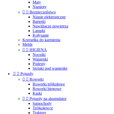
Maty
Namioty


Bezpieczeństwo
Nianie elektroniczne
Barierki
Nawilżacze powietrza
Lampki
Kołysanie
Krzesełka do karmienia
Meble


HIGIENA
Nocniki
Wanienki
Podesty
Stojaki pod wanienkę


Pojazdy


Rowerki
Rowerki trójkołowe
Rowerki biegowe
Kaski


Pojazdy na akumulator
Samochody
Trójkołowce
Traktory