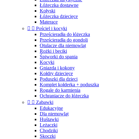
Łóżeczka dostawne
Kołyski
Łóżeczka dziecięce
Materace


Pościel i kocyki
Prześcieradła do łóżeczka
Prześcieradła do gondoli
Otulacze dla niemowląt
Rożki i beciki
Śpiworki do spania
Kocyki
Gniazda i kokony
Kołdry dziecięce
Poduszki dla dzieci
Komplet kołderka + poduszka
Rogale do karmienia
Ochraniacze do łóżeczka


Zabawki
Edukacyjne
Dla niemowląt
Huśtawki
Leżaczki
Chodziki
Skoczki