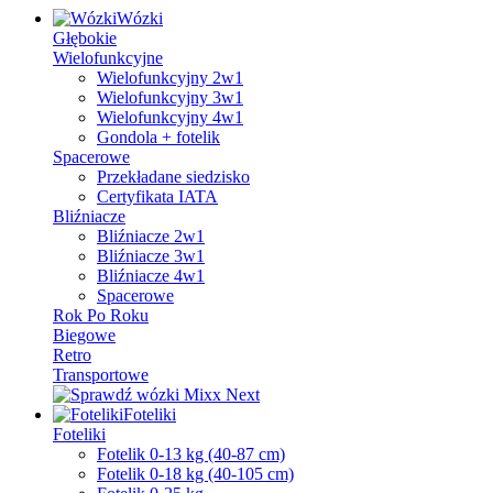
Wózki
Głębokie
Wielofunkcyjne
Wielofunkcyjny 2w1
Wielofunkcyjny 3w1
Wielofunkcyjny 4w1
Gondola + fotelik
Spacerowe
Przekładane siedzisko
Certyfikata IATA
Bliźniacze
Bliźniacze 2w1
Bliźniacze 3w1
Bliźniacze 4w1
Spacerowe
Rok Po Roku
Biegowe
Retro
Transportowe
Foteliki
Foteliki
Fotelik 0-13 kg (40-87 cm)
Fotelik 0-18 kg (40-105 cm)