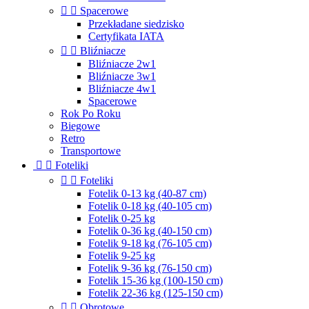


Spacerowe
Przekładane siedzisko
Certyfikata IATA


Bliźniacze
Bliźniacze 2w1
Bliźniacze 3w1
Bliźniacze 4w1
Spacerowe
Rok Po Roku
Biegowe
Retro
Transportowe


Foteliki


Foteliki
Fotelik 0-13 kg (40-87 cm)
Fotelik 0-18 kg (40-105 cm)
Fotelik 0-25 kg
Fotelik 0-36 kg (40-150 cm)
Fotelik 9-18 kg (76-105 cm)
Fotelik 9-25 kg
Fotelik 9-36 kg (76-150 cm)
Fotelik 15-36 kg (100-150 cm)
Fotelik 22-36 kg (125-150 cm)


Obrotowe