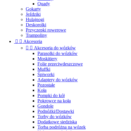
Quady
Gokarty
Jeździki
Hulajnogi
Deskorolki
Przyczepki rowerowe
Trampoliny


Akcesoria


Akcesoria do wózków
Parasolki do wózków
Moskitiery
Folie przeciwdeszczowe
Muffki
Śpiworki
Adaptery do wózków
Pozostałe
Koła
Pompki do kół
Pokrowce na koła
Gondole
Podnóżki/Dostawki
Torby do wózków
Dodatkowe siedziska
Torba podróżna na wózek