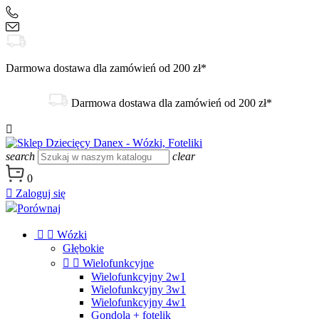
+48 504 188 333
sklep@danex24.pl
Darmowa dostawa dla zamówień od 200 zł*
Darmowa dostawa dla zamówień od 200 zł*

search
clear
0

Zaloguj się
Porównaj


Wózki
Głębokie


Wielofunkcyjne
Wielofunkcyjny 2w1
Wielofunkcyjny 3w1
Wielofunkcyjny 4w1
Gondola + fotelik