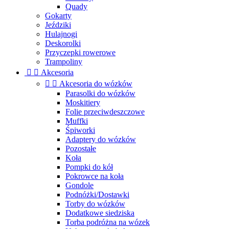
Quady
Gokarty
Jeździki
Hulajnogi
Deskorolki
Przyczepki rowerowe
Trampoliny


Akcesoria


Akcesoria do wózków
Parasolki do wózków
Moskitiery
Folie przeciwdeszczowe
Muffki
Śpiworki
Adaptery do wózków
Pozostałe
Koła
Pompki do kół
Pokrowce na koła
Gondole
Podnóżki/Dostawki
Torby do wózków
Dodatkowe siedziska
Torba podróżna na wózek