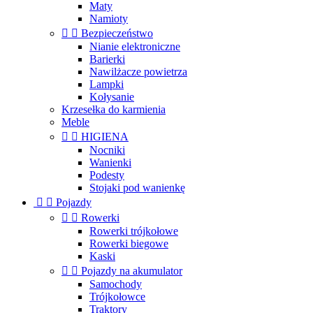
Maty
Namioty


Bezpieczeństwo
Nianie elektroniczne
Barierki
Nawilżacze powietrza
Lampki
Kołysanie
Krzesełka do karmienia
Meble


HIGIENA
Nocniki
Wanienki
Podesty
Stojaki pod wanienkę


Pojazdy


Rowerki
Rowerki trójkołowe
Rowerki biegowe
Kaski


Pojazdy na akumulator
Samochody
Trójkołowce
Traktory