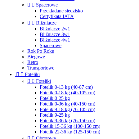


Spacerowe
Przekładane siedzisko
Certyfikata IATA


Bliźniacze
Bliźniacze 2w1
Bliźniacze 3w1
Bliźniacze 4w1
Spacerowe
Rok Po Roku
Biegowe
Retro
Transportowe


Foteliki


Foteliki
Fotelik 0-13 kg (40-87 cm)
Fotelik 0-18 kg (40-105 cm)
Fotelik 0-25 kg
Fotelik 0-36 kg (40-150 cm)
Fotelik 9-18 kg (76-105 cm)
Fotelik 9-25 kg
Fotelik 9-36 kg (76-150 cm)
Fotelik 15-36 kg (100-150 cm)
Fotelik 22-36 kg (125-150 cm)


Obrotowe