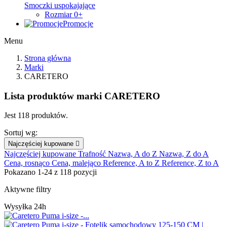
Smoczki uspokajające
Rozmiar 0+
Promocje
Menu
Strona główna
Marki
CARETERO
Lista produktów marki CARETERO
Jest 118 produktów.
Sortuj wg:
Najczęściej kupowane

Najczęściej kupowane
Trafność
Nazwa, A do Z
Nazwa, Z do A
Cena, rosnąco
Cena, malejąco
Reference, A to Z
Reference, Z to A
Pokazano 1-24 z 118 pozycji
Aktywne filtry
Wysyłka 24h