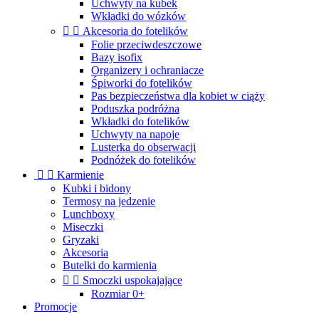
Uchwyty na kubek
Wkładki do wózków


Akcesoria do fotelików
Folie przeciwdeszczowe
Bazy isofix
Organizery i ochraniacze
Śpiworki do fotelików
Pas bezpieczeństwa dla kobiet w ciąży
Poduszka podróżna
Wkładki do fotelików
Uchwyty na napoje
Lusterka do obserwacji
Podnóżek do fotelików


Karmienie
Kubki i bidony
Termosy na jedzenie
Lunchboxy
Miseczki
Gryzaki
Akcesoria
Butelki do karmienia


Smoczki uspokajające
Rozmiar 0+
Promocje