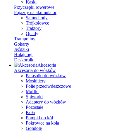
Kaski
Przyczepki rowerowe
Pojazdy na akumulator
Samochody
Trójkołowce
Traktory
Quady
Trampoliny
Gokarty
Jeździki
Hulajnogi
Deskorolki
Akcesoria
Akcesoria do wózków
Parasolki do wózków
Moskitiery
Folie przeciwdeszczowe
Muffki
Śpiworki
Adaptery do wózków
Pozostałe
Koła
Pompki do kół
Pokrowce na koła
Gondole