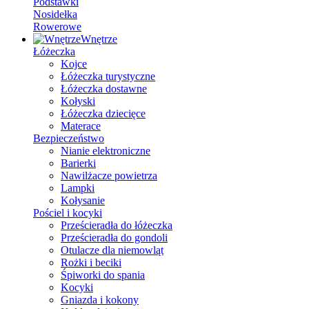
Podstawki
Nosidełka
Rowerowe
Wnętrze
Łóżeczka
Kojce
Łóżeczka turystyczne
Łóżeczka dostawne
Kołyski
Łóżeczka dziecięce
Materace
Bezpieczeństwo
Nianie elektroniczne
Barierki
Nawilżacze powietrza
Lampki
Kołysanie
Pościel i kocyki
Prześcieradła do łóżeczka
Prześcieradła do gondoli
Otulacze dla niemowląt
Rożki i beciki
Śpiworki do spania
Kocyki
Gniazda i kokony