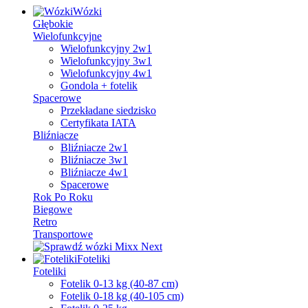
Wózki
Głębokie
Wielofunkcyjne
Wielofunkcyjny 2w1
Wielofunkcyjny 3w1
Wielofunkcyjny 4w1
Gondola + fotelik
Spacerowe
Przekładane siedzisko
Certyfikata IATA
Bliźniacze
Bliźniacze 2w1
Bliźniacze 3w1
Bliźniacze 4w1
Spacerowe
Rok Po Roku
Biegowe
Retro
Transportowe
Foteliki
Foteliki
Fotelik 0-13 kg (40-87 cm)
Fotelik 0-18 kg (40-105 cm)