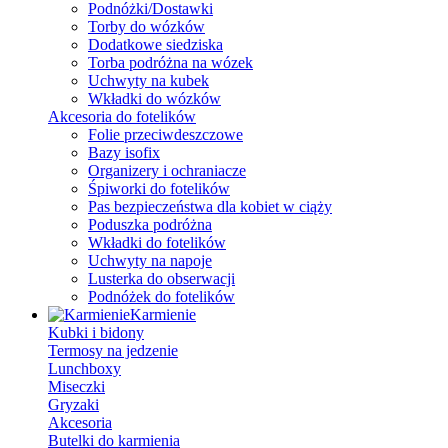
Podnóżki/Dostawki
Torby do wózków
Dodatkowe siedziska
Torba podróżna na wózek
Uchwyty na kubek
Wkładki do wózków
Akcesoria do fotelików
Folie przeciwdeszczowe
Bazy isofix
Organizery i ochraniacze
Śpiworki do fotelików
Pas bezpieczeństwa dla kobiet w ciąży
Poduszka podróżna
Wkładki do fotelików
Uchwyty na napoje
Lusterka do obserwacji
Podnóżek do fotelików
Karmienie
Kubki i bidony
Termosy na jedzenie
Lunchboxy
Miseczki
Gryzaki
Akcesoria
Butelki do karmienia