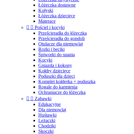
Łóżeczka dostawne
Kołyski
Łóżeczka dziecięce
Materace


Pościel i kocyki
Prześcieradła do łóżeczka
Prześcieradła do gondoli
Otulacze dla niemowląt
Rożki i beciki
Śpiworki do spania
Kocyki
Gniazda i kokony
Kołdry dziecięce
Poduszki dla dzieci
Komplet kołderka + poduszka
Rogale do karmienia
Ochraniacze do łóżeczka


Zabawki
Edukacyjne
Dla niemowląt
Huśtawki
Leżaczki
Chodziki
Skoczki