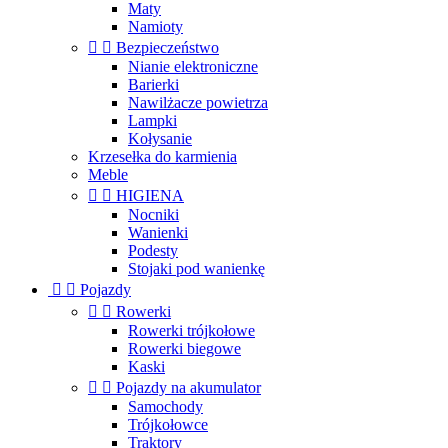
Maty
Namioty


Bezpieczeństwo
Nianie elektroniczne
Barierki
Nawilżacze powietrza
Lampki
Kołysanie
Krzesełka do karmienia
Meble


HIGIENA
Nocniki
Wanienki
Podesty
Stojaki pod wanienkę


Pojazdy


Rowerki
Rowerki trójkołowe
Rowerki biegowe
Kaski


Pojazdy na akumulator
Samochody
Trójkołowce
Traktory