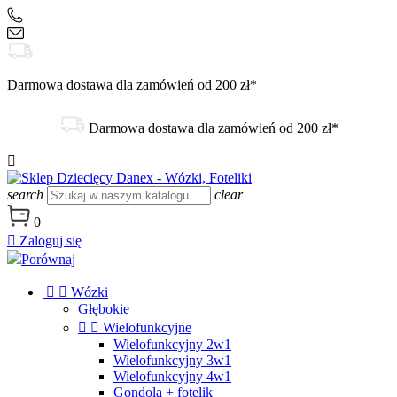
+48 504 188 333
sklep@danex24.pl
Darmowa dostawa dla zamówień od 200 zł*
Darmowa dostawa dla zamówień od 200 zł*

search
clear
0

Zaloguj się
Porównaj


Wózki
Głębokie


Wielofunkcyjne
Wielofunkcyjny 2w1
Wielofunkcyjny 3w1
Wielofunkcyjny 4w1
Gondola + fotelik