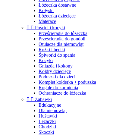
Łóżeczka dostawne
Kołyski
Łóżeczka dziecięce
Materace


Pościel i kocyki
Prześcieradła do łóżeczka
Prześcieradła do gondoli
Otulacze dla niemowląt
Rożki i beciki
Śpiworki do spania
Kocyki
Gniazda i kokony
Kołdry dziecięce
Poduszki dla dzieci
Komplet kołderka + poduszka
Rogale do karmienia
Ochraniacze do łóżeczka


Zabawki
Edukacyjne
Dla niemowląt
Huśtawki
Leżaczki
Chodziki
Skoczki