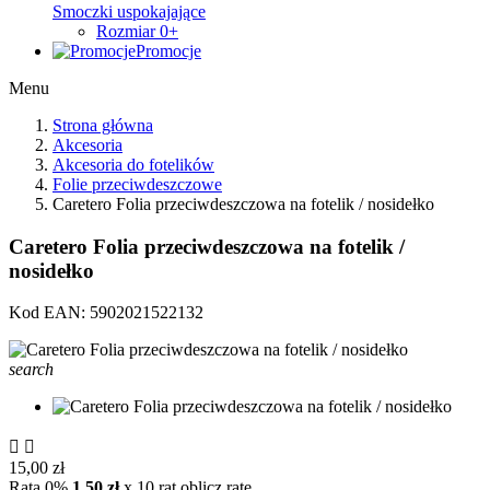
Smoczki uspokajające
Rozmiar 0+
Promocje
Menu
Strona główna
Akcesoria
Akcesoria do fotelików
Folie przeciwdeszczowe
Caretero Folia przeciwdeszczowa na fotelik / nosidełko
Caretero Folia przeciwdeszczowa na fotelik /
nosidełko
Kod EAN:
5902021522132
search


15,00 zł
Rata 0%
1.50 zł
x 10 rat
oblicz rate