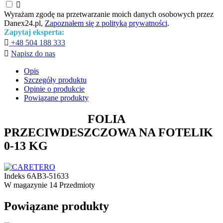

Wyrażam zgodę na przetwarzanie moich danych osobowych przez
Danex24.pl,
Zapoznałem się z polityką prywatności
.
Zapytaj eksperta:

+48 504 188 333

Napisz do nas
Opis
Szczegóły produktu
Opinie o produkcie
Powiązane produkty
FOLIA
PRZECIWDESZCZOWA NA FOTELIK
0-13 KG
Indeks
6AB3-51633
W magazynie
14 Przedmioty
Powiązane produkty