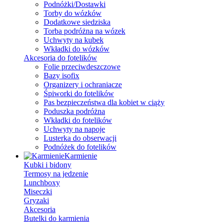
Podnóżki/Dostawki
Torby do wózków
Dodatkowe siedziska
Torba podróżna na wózek
Uchwyty na kubek
Wkładki do wózków
Akcesoria do fotelików
Folie przeciwdeszczowe
Bazy isofix
Organizery i ochraniacze
Śpiworki do fotelików
Pas bezpieczeństwa dla kobiet w ciąży
Poduszka podróżna
Wkładki do fotelików
Uchwyty na napoje
Lusterka do obserwacji
Podnóżek do fotelików
Karmienie
Kubki i bidony
Termosy na jedzenie
Lunchboxy
Miseczki
Gryzaki
Akcesoria
Butelki do karmienia