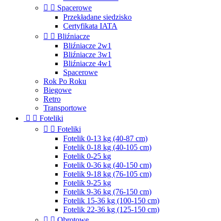


Spacerowe
Przekładane siedzisko
Certyfikata IATA


Bliźniacze
Bliźniacze 2w1
Bliźniacze 3w1
Bliźniacze 4w1
Spacerowe
Rok Po Roku
Biegowe
Retro
Transportowe


Foteliki


Foteliki
Fotelik 0-13 kg (40-87 cm)
Fotelik 0-18 kg (40-105 cm)
Fotelik 0-25 kg
Fotelik 0-36 kg (40-150 cm)
Fotelik 9-18 kg (76-105 cm)
Fotelik 9-25 kg
Fotelik 9-36 kg (76-150 cm)
Fotelik 15-36 kg (100-150 cm)
Fotelik 22-36 kg (125-150 cm)


Obrotowe