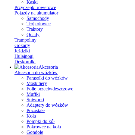
Kaski
Przyczepki rowerowe
Pojazdy na akumulator
Samochody
Trójkołowce
Traktory
Quady
Trampoliny
Gokarty
Jeździki
Hulajnogi
Deskorolki
Akcesoria
Akcesoria do wózków
Parasolki do wózków
Moskitiery
Folie przeciwdeszczowe
Muffki
Śpiworki
Adaptery do wózków
Pozostałe
Koła
Pompki do kół
Pokrowce na koła
Gondole