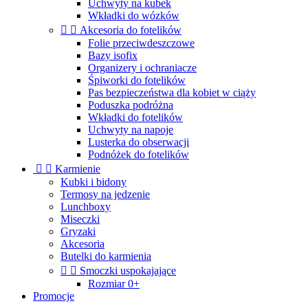
Uchwyty na kubek
Wkładki do wózków


Akcesoria do fotelików
Folie przeciwdeszczowe
Bazy isofix
Organizery i ochraniacze
Śpiworki do fotelików
Pas bezpieczeństwa dla kobiet w ciąży
Poduszka podróżna
Wkładki do fotelików
Uchwyty na napoje
Lusterka do obserwacji
Podnóżek do fotelików


Karmienie
Kubki i bidony
Termosy na jedzenie
Lunchboxy
Miseczki
Gryzaki
Akcesoria
Butelki do karmienia


Smoczki uspokajające
Rozmiar 0+
Promocje