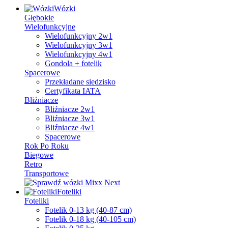
Wózki
Głębokie
Wielofunkcyjne
Wielofunkcyjny 2w1
Wielofunkcyjny 3w1
Wielofunkcyjny 4w1
Gondola + fotelik
Spacerowe
Przekładane siedzisko
Certyfikata IATA
Bliźniacze
Bliźniacze 2w1
Bliźniacze 3w1
Bliźniacze 4w1
Spacerowe
Rok Po Roku
Biegowe
Retro
Transportowe
Foteliki
Foteliki
Fotelik 0-13 kg (40-87 cm)
Fotelik 0-18 kg (40-105 cm)