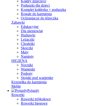
Kołdry dziecięce
Poduszki dla dzieci
Komplet kołderka + poduszka
Rogale do karmienia
Ochraniacze do łóżeczka
Zabawki
Edukacyjne
Dla niemowląt
Huśtawki
Leżaczki
Chodziki
Skoczki
Maty
Namioty
HIGIENA
Nocniki
Wanienki
Podesty
Stojaki pod wanienkę
Krzesełka do karmienia
Meble
Pojazdy
Rowerki
Rowerki trójkołowe
Rowerki biegowe