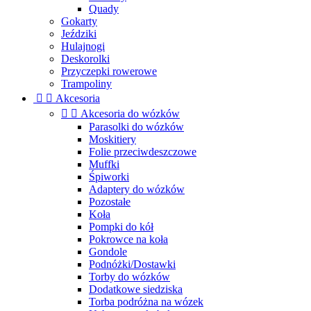
Quady
Gokarty
Jeździki
Hulajnogi
Deskorolki
Przyczepki rowerowe
Trampoliny


Akcesoria


Akcesoria do wózków
Parasolki do wózków
Moskitiery
Folie przeciwdeszczowe
Muffki
Śpiworki
Adaptery do wózków
Pozostałe
Koła
Pompki do kół
Pokrowce na koła
Gondole
Podnóżki/Dostawki
Torby do wózków
Dodatkowe siedziska
Torba podróżna na wózek