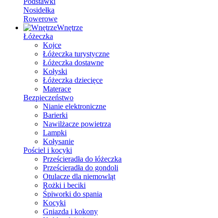
Podstawki
Nosidełka
Rowerowe
Wnętrze
Łóżeczka
Kojce
Łóżeczka turystyczne
Łóżeczka dostawne
Kołyski
Łóżeczka dziecięce
Materace
Bezpieczeństwo
Nianie elektroniczne
Barierki
Nawilżacze powietrza
Lampki
Kołysanie
Pościel i kocyki
Prześcieradła do łóżeczka
Prześcieradła do gondoli
Otulacze dla niemowląt
Rożki i beciki
Śpiworki do spania
Kocyki
Gniazda i kokony