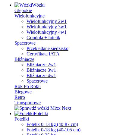
Wózki
Głębokie
Wielofunkcyjne
Wielofunkcyjny 2w1
Wielofunkcyjny 3w1
Wielofunkcyjny 4w1
Gondola + fotelik
Spacerowe
Przekładane siedzisko
Certyfikata IATA
Bliźniacze
Bliźniacze 2w1
Bliźniacze 3w1
Bliźniacze 4w1
Spacerowe
Rok Po Roku
Biegowe
Retro
Transportowe
Foteliki
Foteliki
Fotelik 0-13 kg (40-87 cm)
Fotelik 0-18 kg (40-105 cm)