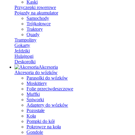
Kaski
Przyczepki rowerowe
Pojazdy na akumulator
Samochody
Trójkołowce
Traktory
Quady
Trampoliny
Gokarty
Jeździki
Hulajnogi
Deskorolki
Akcesoria
Akcesoria do wózków
Parasolki do wózków
Moskitiery
Folie przeciwdeszczowe
Muffki
Śpiworki
Adaptery do wózków
Pozostałe
Koła
Pompki do kół
Pokrowce na koła
Gondole