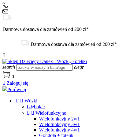
+48 504 188 333
sklep@danex24.pl
Darmowa dostawa dla zamówień od 200 zł*
Darmowa dostawa dla zamówień od 200 zł*

search
clear
0

Zaloguj się
Porównaj


Wózki
Głębokie


Wielofunkcyjne
Wielofunkcyjny 2w1
Wielofunkcyjny 3w1
Wielofunkcyjny 4w1
Gondola + fotelik