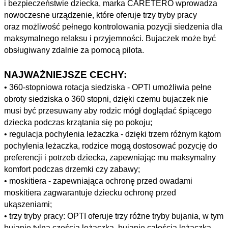
i bezpieczeństwie dziecka, marka CARETERO wprowadza
nowoczesne urządzenie, które oferuje trzy tryby pracy
oraz możliwość pełnego kontrolowania pozycji siedzenia dla
maksymalnego relaksu i przyjemności. Bujaczek może być
obsługiwany zdalnie za pomocą pilota.
NAJWAŻNIEJSZE CECHY:
• 360-stopniowa rotacja siedziska - OPTI umożliwia pełne
obroty siedziska o 360 stopni, dzięki czemu bujaczek nie
musi być przesuwany aby rodzic mógł doglądać śpiącego
dziecka podczas krzątania się po pokoju;
• regulacja pochylenia leżaczka - dzięki trzem różnym kątom
pochylenia leżaczka, rodzice mogą dostosować pozycję do
preferencji i potrzeb dziecka, zapewniając mu maksymalny
komfort podczas drzemki czy zabawy;
• moskitiera - zapewniająca ochronę przed owadami
moskitiera zagwarantuje dziecku ochronę przed
ukąszeniami;
• trzy tryby pracy: OPTI oferuje trzy różne tryby bujania, w tym
bujanie tylną częścią leżaczka, bujanie całością leżaczka