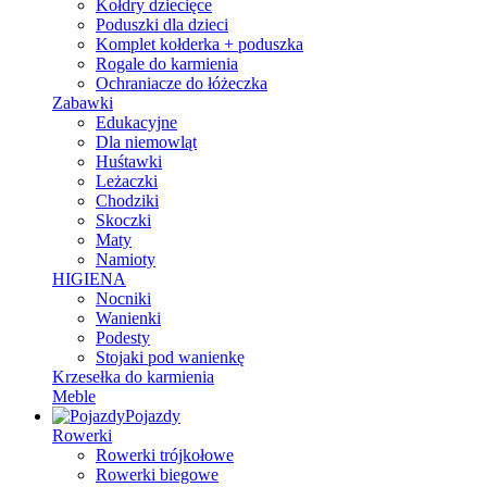
Kołdry dziecięce
Poduszki dla dzieci
Komplet kołderka + poduszka
Rogale do karmienia
Ochraniacze do łóżeczka
Zabawki
Edukacyjne
Dla niemowląt
Huśtawki
Leżaczki
Chodziki
Skoczki
Maty
Namioty
HIGIENA
Nocniki
Wanienki
Podesty
Stojaki pod wanienkę
Krzesełka do karmienia
Meble
Pojazdy
Rowerki
Rowerki trójkołowe
Rowerki biegowe