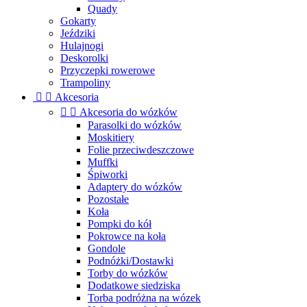
Quady
Gokarty
Jeździki
Hulajnogi
Deskorolki
Przyczepki rowerowe
Trampoliny


Akcesoria


Akcesoria do wózków
Parasolki do wózków
Moskitiery
Folie przeciwdeszczowe
Muffki
Śpiworki
Adaptery do wózków
Pozostałe
Koła
Pompki do kół
Pokrowce na koła
Gondole
Podnóżki/Dostawki
Torby do wózków
Dodatkowe siedziska
Torba podróżna na wózek