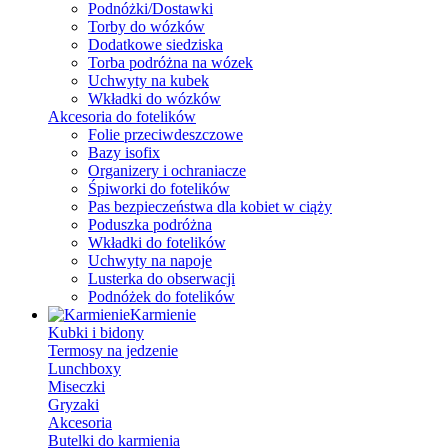
Podnóżki/Dostawki
Torby do wózków
Dodatkowe siedziska
Torba podróżna na wózek
Uchwyty na kubek
Wkładki do wózków
Akcesoria do fotelików
Folie przeciwdeszczowe
Bazy isofix
Organizery i ochraniacze
Śpiworki do fotelików
Pas bezpieczeństwa dla kobiet w ciąży
Poduszka podróżna
Wkładki do fotelików
Uchwyty na napoje
Lusterka do obserwacji
Podnóżek do fotelików
Karmienie
Kubki i bidony
Termosy na jedzenie
Lunchboxy
Miseczki
Gryzaki
Akcesoria
Butelki do karmienia