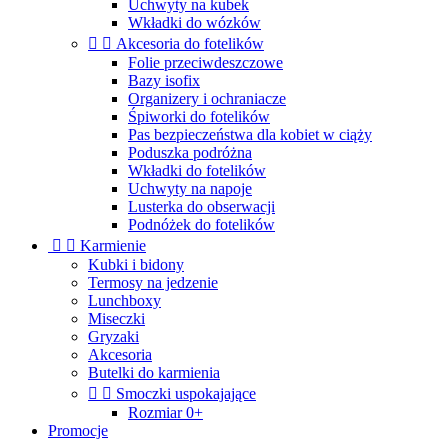
Uchwyty na kubek
Wkładki do wózków


Akcesoria do fotelików
Folie przeciwdeszczowe
Bazy isofix
Organizery i ochraniacze
Śpiworki do fotelików
Pas bezpieczeństwa dla kobiet w ciąży
Poduszka podróżna
Wkładki do fotelików
Uchwyty na napoje
Lusterka do obserwacji
Podnóżek do fotelików


Karmienie
Kubki i bidony
Termosy na jedzenie
Lunchboxy
Miseczki
Gryzaki
Akcesoria
Butelki do karmienia


Smoczki uspokajające
Rozmiar 0+
Promocje