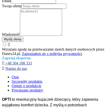
Email
Twoja oferta
Wiadomość
Wyślij ofertę

Wyrażam zgodę na przetwarzanie moich danych osobowych przez
Danex24.pl,
Zapoznałem się z polityką prywatności
.
Zapytaj eksperta:

+48 504 188 333

Napisz do nas
Opis
Szczegóły produktu
Opinie o produkcie
Powiązane produkty
OPTI
to rewolucyjny bujaczek dziecięcy, który zapewnia
wyjątkowy komfort dziecka. Z myślą o potrzebach