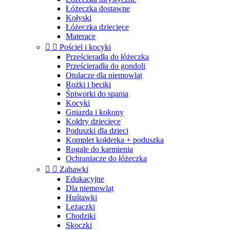
Łóżeczka dostawne
Kołyski
Łóżeczka dziecięce
Materace


Pościel i kocyki
Prześcieradła do łóżeczka
Prześcieradła do gondoli
Otulacze dla niemowląt
Rożki i beciki
Śpiworki do spania
Kocyki
Gniazda i kokony
Kołdry dziecięce
Poduszki dla dzieci
Komplet kołderka + poduszka
Rogale do karmienia
Ochraniacze do łóżeczka


Zabawki
Edukacyjne
Dla niemowląt
Huśtawki
Leżaczki
Chodziki
Skoczki