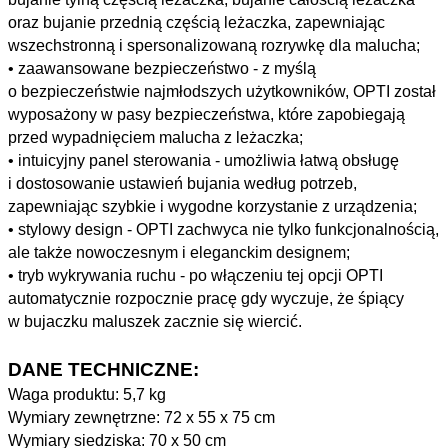
oraz bujanie przednią częścią leżaczka, zapewniając
wszechstronną i spersonalizowaną rozrywkę dla malucha;
• zaawansowane bezpieczeństwo - z myślą
o bezpieczeństwie najmłodszych użytkowników, OPTI został
wyposażony w pasy bezpieczeństwa, które zapobiegają
przed wypadnięciem malucha z leżaczka;
• intuicyjny panel sterowania - umożliwia łatwą obsługę
i dostosowanie ustawień bujania według potrzeb,
zapewniając szybkie i wygodne korzystanie z urządzenia;
• stylowy design - OPTI zachwyca nie tylko funkcjonalnością,
ale także nowoczesnym i eleganckim designem;
• tryb wykrywania ruchu - po włączeniu tej opcji OPTI
automatycznie rozpocznie pracę gdy wyczuje, że śpiący
w bujaczku maluszek zacznie się wiercić.
DANE TECHNICZNE:
Waga produktu:
5,7 kg
Wymiary zewnętrzne:
72 x 55 x 75 cm
Wymiary siedziska:
70 x 50 cm