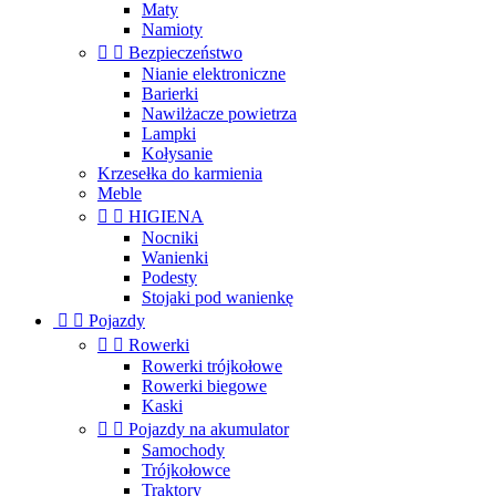
Maty
Namioty


Bezpieczeństwo
Nianie elektroniczne
Barierki
Nawilżacze powietrza
Lampki
Kołysanie
Krzesełka do karmienia
Meble


HIGIENA
Nocniki
Wanienki
Podesty
Stojaki pod wanienkę


Pojazdy


Rowerki
Rowerki trójkołowe
Rowerki biegowe
Kaski


Pojazdy na akumulator
Samochody
Trójkołowce
Traktory