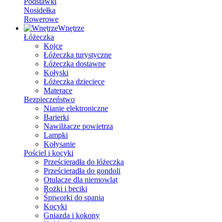
Podstawki
Nosidełka
Rowerowe
Wnętrze
Łóżeczka
Kojce
Łóżeczka turystyczne
Łóżeczka dostawne
Kołyski
Łóżeczka dziecięce
Materace
Bezpieczeństwo
Nianie elektroniczne
Barierki
Nawilżacze powietrza
Lampki
Kołysanie
Pościel i kocyki
Prześcieradła do łóżeczka
Prześcieradła do gondoli
Otulacze dla niemowląt
Rożki i beciki
Śpiworki do spania
Kocyki
Gniazda i kokony