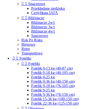


Spacerowe
Przekładane siedzisko
Certyfikata IATA


Bliźniacze
Bliźniacze 2w1
Bliźniacze 3w1
Bliźniacze 4w1
Spacerowe
Rok Po Roku
Biegowe
Retro
Transportowe


Foteliki


Foteliki
Fotelik 0-13 kg (40-87 cm)
Fotelik 0-18 kg (40-105 cm)
Fotelik 0-25 kg
Fotelik 0-36 kg (40-150 cm)
Fotelik 9-18 kg (76-105 cm)
Fotelik 9-25 kg
Fotelik 9-36 kg (76-150 cm)
Fotelik 15-36 kg (100-150 cm)
Fotelik 22-36 kg (125-150 cm)


Obrotowe