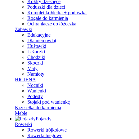
Kołdry dziecięce
Poduszki dla dzieci
Komplet kołderka + poduszka
Rogale do karmienia
Ochraniacze do łóżeczka
Zabawki
Edukacyjne
Dla niemowląt
Huśtawki
Leżaczki
Chodziki
Skoczki
Maty
Namioty
HIGIENA
Nocniki
Wanienki
Podesty
Stojaki pod wanienkę
Krzesełka do karmienia
Meble
Pojazdy
Rowerki
Rowerki trójkołowe
Rowerki biegowe