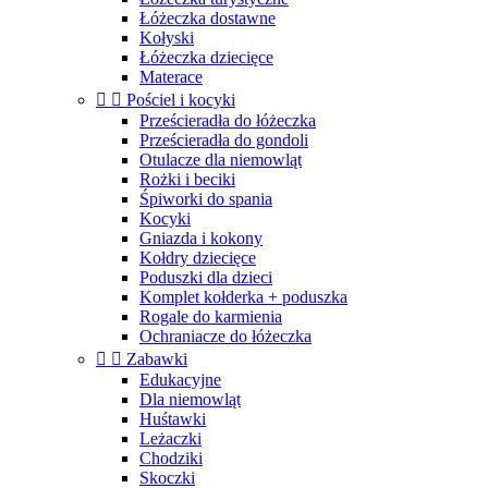
Łóżeczka dostawne
Kołyski
Łóżeczka dziecięce
Materace


Pościel i kocyki
Prześcieradła do łóżeczka
Prześcieradła do gondoli
Otulacze dla niemowląt
Rożki i beciki
Śpiworki do spania
Kocyki
Gniazda i kokony
Kołdry dziecięce
Poduszki dla dzieci
Komplet kołderka + poduszka
Rogale do karmienia
Ochraniacze do łóżeczka


Zabawki
Edukacyjne
Dla niemowląt
Huśtawki
Leżaczki
Chodziki
Skoczki