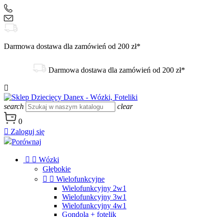
+48 504 188 333
sklep@danex24.pl
Darmowa dostawa dla zamówień od 200 zł*
Darmowa dostawa dla zamówień od 200 zł*

search
clear
0

Zaloguj się
Porównaj


Wózki
Głębokie


Wielofunkcyjne
Wielofunkcyjny 2w1
Wielofunkcyjny 3w1
Wielofunkcyjny 4w1
Gondola + fotelik