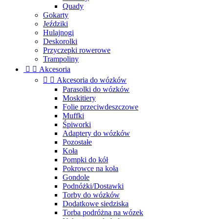
Quady
Gokarty
Jeździki
Hulajnogi
Deskorolki
Przyczepki rowerowe
Trampoliny


Akcesoria


Akcesoria do wózków
Parasolki do wózków
Moskitiery
Folie przeciwdeszczowe
Muffki
Śpiworki
Adaptery do wózków
Pozostałe
Koła
Pompki do kół
Pokrowce na koła
Gondole
Podnóżki/Dostawki
Torby do wózków
Dodatkowe siedziska
Torba podróżna na wózek