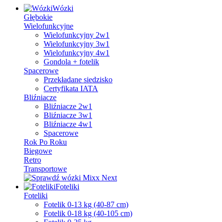
Wózki
Głębokie
Wielofunkcyjne
Wielofunkcyjny 2w1
Wielofunkcyjny 3w1
Wielofunkcyjny 4w1
Gondola + fotelik
Spacerowe
Przekładane siedzisko
Certyfikata IATA
Bliźniacze
Bliźniacze 2w1
Bliźniacze 3w1
Bliźniacze 4w1
Spacerowe
Rok Po Roku
Biegowe
Retro
Transportowe
Foteliki
Foteliki
Fotelik 0-13 kg (40-87 cm)
Fotelik 0-18 kg (40-105 cm)