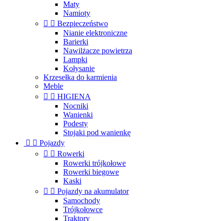
Maty
Namioty


Bezpieczeństwo
Nianie elektroniczne
Barierki
Nawilżacze powietrza
Lampki
Kołysanie
Krzesełka do karmienia
Meble


HIGIENA
Nocniki
Wanienki
Podesty
Stojaki pod wanienkę


Pojazdy


Rowerki
Rowerki trójkołowe
Rowerki biegowe
Kaski


Pojazdy na akumulator
Samochody
Trójkołowce
Traktory