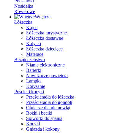
Podstawki
Nosidełka
Rowerowe
Wnętrze
Łóżeczka
Kojce
Łóżeczka turystyczne
Łóżeczka dostawne
Kołyski
Łóżeczka dziecięce
Materace
Bezpieczeństwo
Nianie elektroniczne
Barierki
Nawilżacze powietrza
Lampki
Kołysanie
Pościel i kocyki
Prześcieradła do łóżeczka
Prześcieradła do gondoli
Otulacze dla niemowląt
Rożki i beciki
Śpiworki do spania
Kocyki
Gniazda i kokony