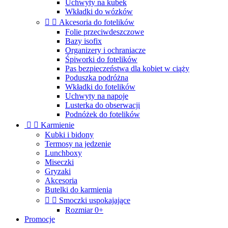
Uchwyty na kubek
Wkładki do wózków


Akcesoria do fotelików
Folie przeciwdeszczowe
Bazy isofix
Organizery i ochraniacze
Śpiworki do fotelików
Pas bezpieczeństwa dla kobiet w ciąży
Poduszka podróżna
Wkładki do fotelików
Uchwyty na napoje
Lusterka do obserwacji
Podnóżek do fotelików


Karmienie
Kubki i bidony
Termosy na jedzenie
Lunchboxy
Miseczki
Gryzaki
Akcesoria
Butelki do karmienia


Smoczki uspokajające
Rozmiar 0+
Promocje