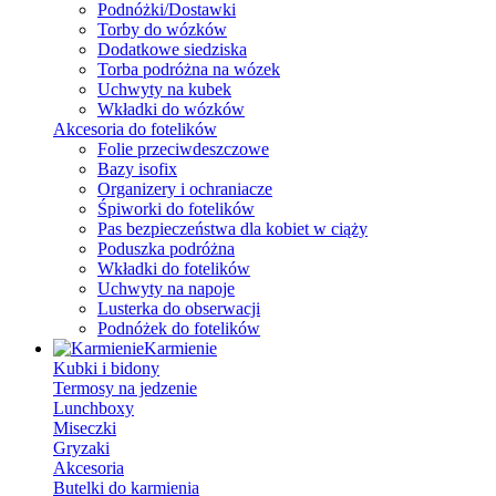
Podnóżki/Dostawki
Torby do wózków
Dodatkowe siedziska
Torba podróżna na wózek
Uchwyty na kubek
Wkładki do wózków
Akcesoria do fotelików
Folie przeciwdeszczowe
Bazy isofix
Organizery i ochraniacze
Śpiworki do fotelików
Pas bezpieczeństwa dla kobiet w ciąży
Poduszka podróżna
Wkładki do fotelików
Uchwyty na napoje
Lusterka do obserwacji
Podnóżek do fotelików
Karmienie
Kubki i bidony
Termosy na jedzenie
Lunchboxy
Miseczki
Gryzaki
Akcesoria
Butelki do karmienia