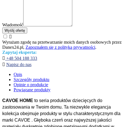
Wiadomość
Wyślij ofertę

Wyrażam zgodę na przetwarzanie moich danych osobowych przez
Danex24.pl,
Zapoznałem się z polityką prywatności
.
Zapytaj eksperta:

+48 504 188 333

Napisz do nas
Opis
Szczegóły produktu
Opinie o produkcie
Powiązane produkty
CAVOE HOME
to seria produktów dziecięcych do
zastosowania w Twoim domu. Ta niezwykle elegancja
kolekcja obejmuje produkty w stylu charakterystycznym dla
marki CAVOE . Głęboka czerń oraz najwyższej jakości
materiały dyskretnie zdobione metalowymi dodatkami w