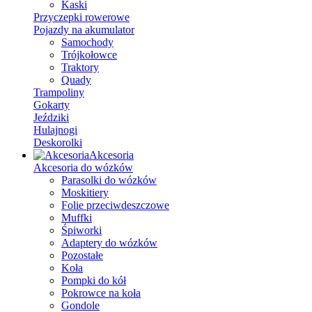
Kaski
Przyczepki rowerowe
Pojazdy na akumulator
Samochody
Trójkołowce
Traktory
Quady
Trampoliny
Gokarty
Jeździki
Hulajnogi
Deskorolki
Akcesoria
Akcesoria do wózków
Parasolki do wózków
Moskitiery
Folie przeciwdeszczowe
Muffki
Śpiworki
Adaptery do wózków
Pozostałe
Koła
Pompki do kół
Pokrowce na koła
Gondole