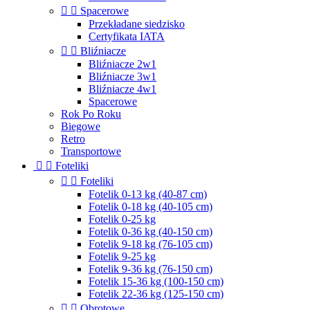


Spacerowe
Przekładane siedzisko
Certyfikata IATA


Bliźniacze
Bliźniacze 2w1
Bliźniacze 3w1
Bliźniacze 4w1
Spacerowe
Rok Po Roku
Biegowe
Retro
Transportowe


Foteliki


Foteliki
Fotelik 0-13 kg (40-87 cm)
Fotelik 0-18 kg (40-105 cm)
Fotelik 0-25 kg
Fotelik 0-36 kg (40-150 cm)
Fotelik 9-18 kg (76-105 cm)
Fotelik 9-25 kg
Fotelik 9-36 kg (76-150 cm)
Fotelik 15-36 kg (100-150 cm)
Fotelik 22-36 kg (125-150 cm)


Obrotowe