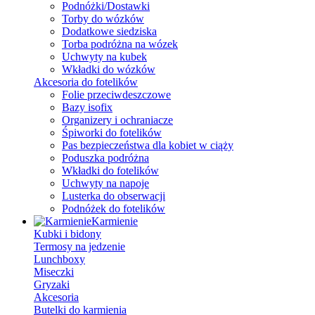
Podnóżki/Dostawki
Torby do wózków
Dodatkowe siedziska
Torba podróżna na wózek
Uchwyty na kubek
Wkładki do wózków
Akcesoria do fotelików
Folie przeciwdeszczowe
Bazy isofix
Organizery i ochraniacze
Śpiworki do fotelików
Pas bezpieczeństwa dla kobiet w ciąży
Poduszka podróżna
Wkładki do fotelików
Uchwyty na napoje
Lusterka do obserwacji
Podnóżek do fotelików
Karmienie
Kubki i bidony
Termosy na jedzenie
Lunchboxy
Miseczki
Gryzaki
Akcesoria
Butelki do karmienia