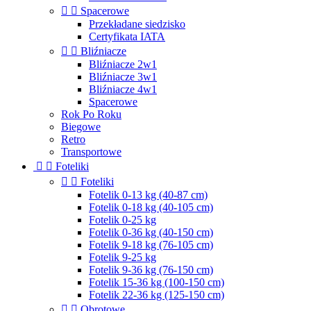


Spacerowe
Przekładane siedzisko
Certyfikata IATA


Bliźniacze
Bliźniacze 2w1
Bliźniacze 3w1
Bliźniacze 4w1
Spacerowe
Rok Po Roku
Biegowe
Retro
Transportowe


Foteliki


Foteliki
Fotelik 0-13 kg (40-87 cm)
Fotelik 0-18 kg (40-105 cm)
Fotelik 0-25 kg
Fotelik 0-36 kg (40-150 cm)
Fotelik 9-18 kg (76-105 cm)
Fotelik 9-25 kg
Fotelik 9-36 kg (76-150 cm)
Fotelik 15-36 kg (100-150 cm)
Fotelik 22-36 kg (125-150 cm)


Obrotowe