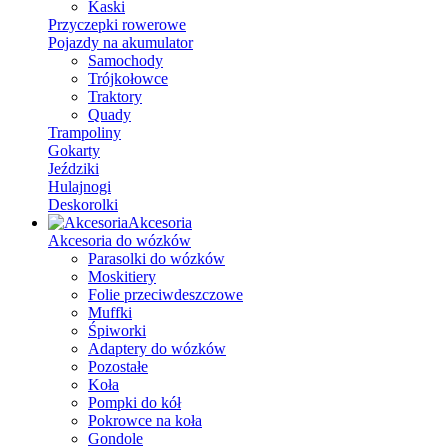
Kaski
Przyczepki rowerowe
Pojazdy na akumulator
Samochody
Trójkołowce
Traktory
Quady
Trampoliny
Gokarty
Jeździki
Hulajnogi
Deskorolki
Akcesoria
Akcesoria do wózków
Parasolki do wózków
Moskitiery
Folie przeciwdeszczowe
Muffki
Śpiworki
Adaptery do wózków
Pozostałe
Koła
Pompki do kół
Pokrowce na koła
Gondole