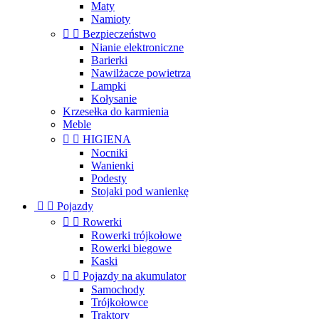
Maty
Namioty


Bezpieczeństwo
Nianie elektroniczne
Barierki
Nawilżacze powietrza
Lampki
Kołysanie
Krzesełka do karmienia
Meble


HIGIENA
Nocniki
Wanienki
Podesty
Stojaki pod wanienkę


Pojazdy


Rowerki
Rowerki trójkołowe
Rowerki biegowe
Kaski


Pojazdy na akumulator
Samochody
Trójkołowce
Traktory