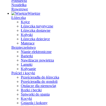
Podstawki
Nosidełka
Rowerowe
Wnętrze
Łóżeczka
Kojce
Łóżeczka turystyczne
Łóżeczka dostawne
Kołyski
Łóżeczka dziecięce
Materace
Bezpieczeństwo
Nianie elektroniczne
Barierki
Nawilżacze powietrza
Lampki
Kołysanie
Pościel i kocyki
Prześcieradła do łóżeczka
Prześcieradła do gondoli
Otulacze dla niemowląt
Rożki i beciki
Śpiworki do spania
Kocyki
Gniazda i kokony