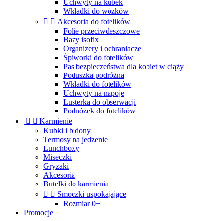
Uchwyty na kubek
Wkładki do wózków


Akcesoria do fotelików
Folie przeciwdeszczowe
Bazy isofix
Organizery i ochraniacze
Śpiworki do fotelików
Pas bezpieczeństwa dla kobiet w ciąży
Poduszka podróżna
Wkładki do fotelików
Uchwyty na napoje
Lusterka do obserwacji
Podnóżek do fotelików


Karmienie
Kubki i bidony
Termosy na jedzenie
Lunchboxy
Miseczki
Gryzaki
Akcesoria
Butelki do karmienia


Smoczki uspokajające
Rozmiar 0+
Promocje