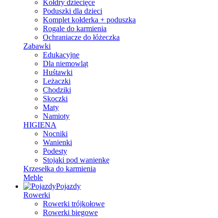
Kołdry dziecięce
Poduszki dla dzieci
Komplet kołderka + poduszka
Rogale do karmienia
Ochraniacze do łóżeczka
Zabawki
Edukacyjne
Dla niemowląt
Huśtawki
Leżaczki
Chodziki
Skoczki
Maty
Namioty
HIGIENA
Nocniki
Wanienki
Podesty
Stojaki pod wanienkę
Krzesełka do karmienia
Meble
Pojazdy
Rowerki
Rowerki trójkołowe
Rowerki biegowe