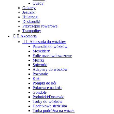
Quady
Gokarty
Jeździki
Hulajnogi
Deskorolki
Przyczepki rowerowe
Trampoliny


Akcesoria


Akcesoria do wózków
Parasolki do wózków
Moskitiery
Folie przeciwdeszczowe
Muffki
Śpiworki
Adaptery do wózków
Pozostałe
Koła
Pompki do kół
Pokrowce na koła
Gondole
Podnóżki/Dostawki
Torby do wózków
Dodatkowe siedziska
Torba podróżna na wózek