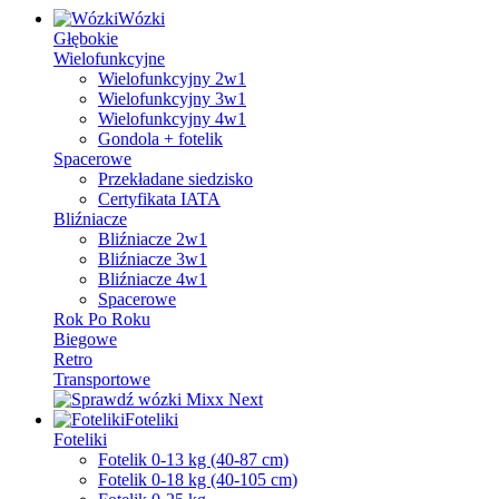
Wózki
Głębokie
Wielofunkcyjne
Wielofunkcyjny 2w1
Wielofunkcyjny 3w1
Wielofunkcyjny 4w1
Gondola + fotelik
Spacerowe
Przekładane siedzisko
Certyfikata IATA
Bliźniacze
Bliźniacze 2w1
Bliźniacze 3w1
Bliźniacze 4w1
Spacerowe
Rok Po Roku
Biegowe
Retro
Transportowe
Foteliki
Foteliki
Fotelik 0-13 kg (40-87 cm)
Fotelik 0-18 kg (40-105 cm)