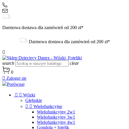
+48 504 188 333
sklep@danex24.pl
Darmowa dostawa dla zamówień od 200 zł*
Darmowa dostawa dla zamówień od 200 zł*

search
clear
0

Zaloguj się
Porównaj


Wózki
Głębokie


Wielofunkcyjne
Wielofunkcyjny 2w1
Wielofunkcyjny 3w1
Wielofunkcyjny 4w1
Gondola + fotelik