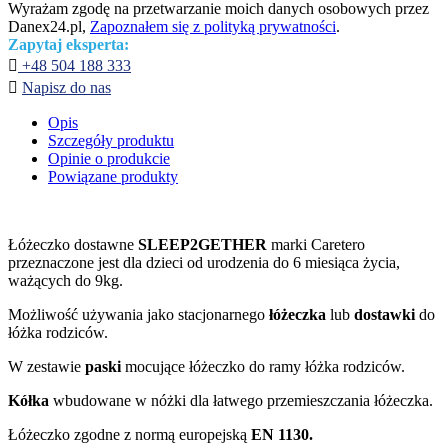
Wyrażam zgodę na przetwarzanie moich danych osobowych przez
Danex24.pl,
Zapoznałem się z polityką prywatności
.
Zapytaj eksperta:

+48 504 188 333

Napisz do nas
Opis
Szczegóły produktu
Opinie o produkcie
Powiązane produkty
Łóżeczko dostawne
SLEEP2GETHER
marki Caretero
przeznaczone jest dla dzieci od urodzenia do 6 miesiąca życia,
ważących do 9kg.
Możliwość używania jako stacjonarnego
łóżeczka
lub
dostawki
do
łóżka rodziców.
W zestawie
paski
mocujące łóżeczko do ramy łóżka rodziców.
Kółka
wbudowane w nóżki dla łatwego przemieszczania łóżeczka.
Łóżeczko zgodne z normą europejską
EN 1130.