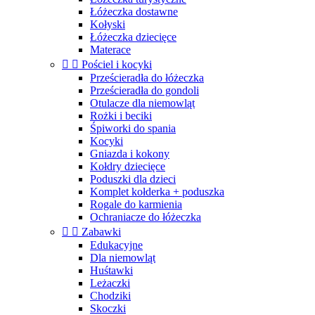
Łóżeczka dostawne
Kołyski
Łóżeczka dziecięce
Materace


Pościel i kocyki
Prześcieradła do łóżeczka
Prześcieradła do gondoli
Otulacze dla niemowląt
Rożki i beciki
Śpiworki do spania
Kocyki
Gniazda i kokony
Kołdry dziecięce
Poduszki dla dzieci
Komplet kołderka + poduszka
Rogale do karmienia
Ochraniacze do łóżeczka


Zabawki
Edukacyjne
Dla niemowląt
Huśtawki
Leżaczki
Chodziki
Skoczki