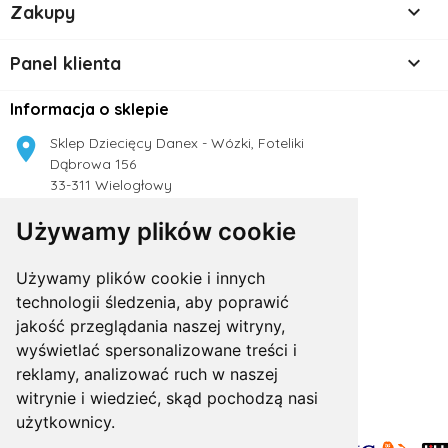

Zakupy

Panel klienta
Informacja o sklepie

Sklep Dziecięcy Danex - Wózki, Foteliki
Dąbrowa 156
33-311 Wielogłowy
Polska
Używamy plików cookie

504 188 333
Używamy plików cookie i innych

technologii śledzenia, aby poprawić
sklep.danex@gmail.com
jakość przeglądania naszej witryny,
wyświetlać spersonalizowane treści i
reklamy, analizować ruch w naszej
witrynie i wiedzieć, skąd pochodzą nasi
użytkownicy.