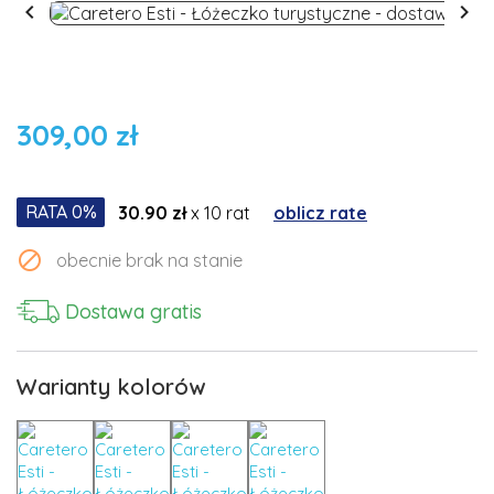


309,00 zł
RATA 0%
30.90 zł
x 10 rat
oblicz rate

obecnie brak na stanie
Dostawa gratis
Warianty kolorów