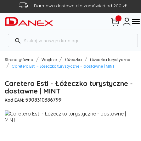
Darmowa dostawa dla zamówień od 200 zł*
0

search
Strona główna
Wnętrze
Łóżeczka
Łóżeczka turystyczne
Caretero Esti - Łóżeczko turystyczne - dostawne | MINT
Caretero Esti - Łóżeczko turystyczne -
dostawne | MINT
5908310386799
Kod EAN: