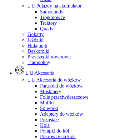


Pojazdy na akumulator
Samochody
Trójkołowce
Traktory
Quady
Gokarty
Jeździki
Hulajnogi
Deskorolki
Przyczepki rowerowe
Trampoliny


Akcesoria


Akcesoria do wózków
Parasolki do wózków
Moskitiery
Folie przeciwdeszczowe
Muffki
Śpiworki
Adaptery do wózków
Pozostałe
Koła
Pompki do kół
Pokrowce na koła