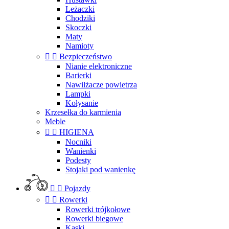
Leżaczki
Chodziki
Skoczki
Maty
Namioty


Bezpieczeństwo
Nianie elektroniczne
Barierki
Nawilżacze powietrza
Lampki
Kołysanie
Krzesełka do karmienia
Meble


HIGIENA
Nocniki
Wanienki
Podesty
Stojaki pod wanienkę


Pojazdy


Rowerki
Rowerki trójkołowe
Rowerki biegowe
Kaski