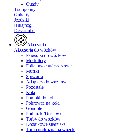
Quady
Trampoliny
Gokarty
Jeździki
Hulajnogi
Deskorolki
Akcesoria
Akcesoria do wózków
Parasolki do wózków
Moskitiery
Folie przeciwdeszczowe
Muffki
Śpiworki
Adaptery do wózków
Pozostałe
Koła
Pompki do kół
Pokrowce na koła
Gondole
Podnóżki/Dostawki
Torby do wózków
Dodatkowe siedziska
Torba podróżna na wózek