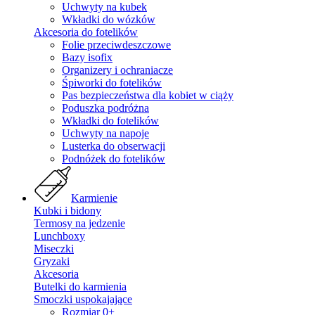
Uchwyty na kubek
Wkładki do wózków
Akcesoria do fotelików
Folie przeciwdeszczowe
Bazy isofix
Organizery i ochraniacze
Śpiworki do fotelików
Pas bezpieczeństwa dla kobiet w ciąży
Poduszka podróżna
Wkładki do fotelików
Uchwyty na napoje
Lusterka do obserwacji
Podnóżek do fotelików
Karmienie
Kubki i bidony
Termosy na jedzenie
Lunchboxy
Miseczki
Gryzaki
Akcesoria
Butelki do karmienia
Smoczki uspokajające
Rozmiar 0+