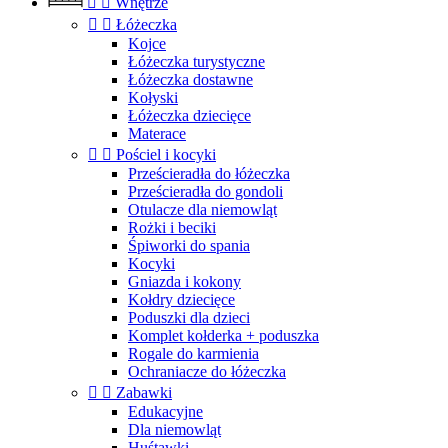


Wnętrze


Łóżeczka
Kojce
Łóżeczka turystyczne
Łóżeczka dostawne
Kołyski
Łóżeczka dziecięce
Materace


Pościel i kocyki
Prześcieradła do łóżeczka
Prześcieradła do gondoli
Otulacze dla niemowląt
Rożki i beciki
Śpiworki do spania
Kocyki
Gniazda i kokony
Kołdry dziecięce
Poduszki dla dzieci
Komplet kołderka + poduszka
Rogale do karmienia
Ochraniacze do łóżeczka


Zabawki
Edukacyjne
Dla niemowląt
Huśtawki