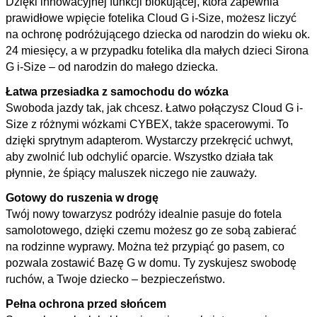
Dzięki innowacyjnej funkcji blokującej, która zapewnia
prawidłowe wpięcie fotelika Cloud G i-Size, możesz liczyć
na ochronę podróżującego dziecka od narodzin do wieku ok.
24 miesięcy, a w przypadku fotelika dla małych dzieci Sirona
G i-Size – od narodzin do małego dziecka.
Łatwa przesiadka z samochodu do wózka
Swoboda jazdy tak, jak chcesz. Łatwo połączysz Cloud G i-
Size z różnymi wózkami CYBEX, także spacerowymi. To
dzięki sprytnym adapterom. Wystarczy przekręcić uchwyt,
aby zwolnić lub odchylić oparcie. Wszystko działa tak
płynnie, że śpiący maluszek niczego nie zauważy.
Gotowy do ruszenia w drogę
Twój nowy towarzysz podróży idealnie pasuje do fotela
samolotowego, dzięki czemu możesz go ze sobą zabierać
na rodzinne wyprawy. Można też przypiąć go pasem, co
pozwala zostawić Bazę G w domu. Ty zyskujesz swobodę
ruchów, a Twoje dziecko – bezpieczeństwo.
Pełna ochrona przed słońcem