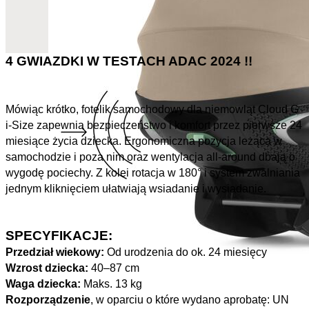
4 GWIAZDKI W TESTACH ADAC 2024 !!
Mówiąc krótko, fotelik samochodowy dla niemowląt Cloud G
i-Size zapewnia bezpieczeństwo i komfort przez pierwsze 24
miesiące życia dziecka. Ergonomiczna pozycja leżąca w
samochodzie i poza nim oraz wentylacja all-around dbają o
wygodę pociechy. Z kolei rotacja w 180° i system zwalniania
jednym kliknięciem ułatwiają wsiadanie i wysiadanie.
SPECYFIKACJE:
Przedział wiekowy:
Od urodzenia do ok. 24 miesięcy
Wzrost dziecka:
40–87 cm
Waga dziecka:
Maks. 13 kg
Rozporządzenie
, w oparciu o które wydano aprobatę: UN