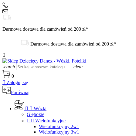
+48 504 188 333
sklep@danex24.pl
Darmowa dostawa dla zamówień od 200 zł*
Darmowa dostawa dla zamówień od 200 zł*

search
clear
0

Zaloguj się
Porównaj


Wózki
Głębokie


Wielofunkcyjne
Wielofunkcyjny 2w1
Wielofunkcyjny 3w1