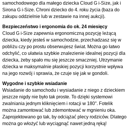
samochodowego dla małego dziecka Cloud G i-Size, jak i
Sirona G i-Size. Chroni dziecko do 4. roku życia (baza do
zakupu oddzielnie lub w zestawie na innej aukcji).
Bezpieczeństwo i ergonomia do ok. 24 miesięcy
Cloud G i-Size zapewnia ergonomiczną pozycję leżącą
dziecka, kiedy jesteś w samochodzie, przechadzasz się w
pobliżu czy po prostu obserwujesz świat. Można go łatwo
odchylić, co ułatwia szybkie znalezienie idealnej pozycji dla
dziecka, żeby spało mu się jeszcze smaczniej. Utrzymanie
dziecka w maksymalnie płaskiej pozycji korzystnie wpływa
na jego rozwój i sprawia, że czuje się jak w gondoli.
Wygodne i szybkie wsiadanie
Wsiadanie do samochodu i wysiadanie z niego z dzieckiem
jeszcze nigdy nie było tak proste. To dzięki systemowi
zwalniania jednym kliknięciem i rotacji w 180°. Fotelik
można zamontować lub zdemontować w mgnieniu oka.
Zaprojektowano go tak, by odciążać plecy rodziców. Dlatego
można go włożyć lub wyciągnąć nawet jedną ręką!