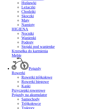
Huśtawki
Leżaczki
Chodziki
Skoczki
Maty
Namioty
HIGIENA
Nocniki
Wanienki
Podesty
Stojaki pod wanienkę
Krzesełka do karmienia
Meble
Pojazdy
Rowerki
Rowerki trójkołowe
Rowerki biegowe
Kaski
Przyczepki rowerowe
Pojazdy na akumulator
Samochody
Trójkołowce
Traktory