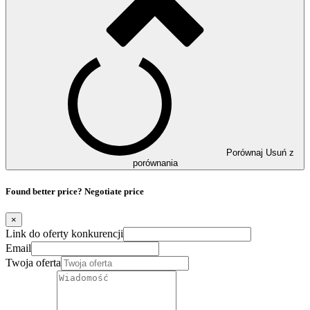
Porównaj
Usuń z
porównania
Found better price? Negotiate price
×
Link do oferty konkurencji
Email
Twoja oferta