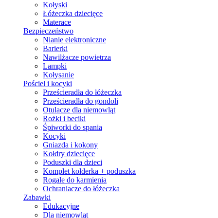
Kołyski
Łóżeczka dziecięce
Materace
Bezpieczeństwo
Nianie elektroniczne
Barierki
Nawilżacze powietrza
Lampki
Kołysanie
Pościel i kocyki
Prześcieradła do łóżeczka
Prześcieradła do gondoli
Otulacze dla niemowląt
Rożki i beciki
Śpiworki do spania
Kocyki
Gniazda i kokony
Kołdry dziecięce
Poduszki dla dzieci
Komplet kołderka + poduszka
Rogale do karmienia
Ochraniacze do łóżeczka
Zabawki
Edukacyjne
Dla niemowląt