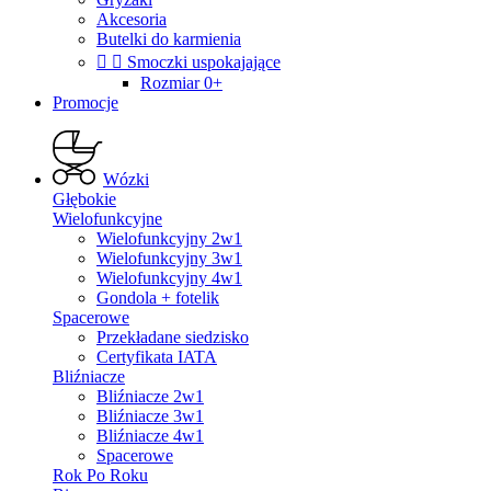
Akcesoria
Butelki do karmienia


Smoczki uspokajające
Rozmiar 0+
Promocje
Wózki
Głębokie
Wielofunkcyjne
Wielofunkcyjny 2w1
Wielofunkcyjny 3w1
Wielofunkcyjny 4w1
Gondola + fotelik
Spacerowe
Przekładane siedzisko
Certyfikata IATA
Bliźniacze
Bliźniacze 2w1
Bliźniacze 3w1
Bliźniacze 4w1
Spacerowe
Rok Po Roku