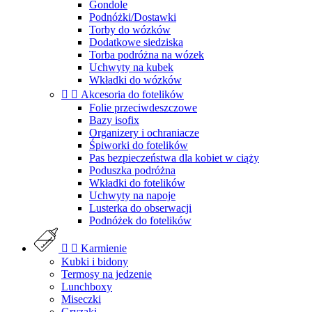
Gondole
Podnóżki/Dostawki
Torby do wózków
Dodatkowe siedziska
Torba podróżna na wózek
Uchwyty na kubek
Wkładki do wózków


Akcesoria do fotelików
Folie przeciwdeszczowe
Bazy isofix
Organizery i ochraniacze
Śpiworki do fotelików
Pas bezpieczeństwa dla kobiet w ciąży
Poduszka podróżna
Wkładki do fotelików
Uchwyty na napoje
Lusterka do obserwacji
Podnóżek do fotelików


Karmienie
Kubki i bidony
Termosy na jedzenie
Lunchboxy
Miseczki
Gryzaki