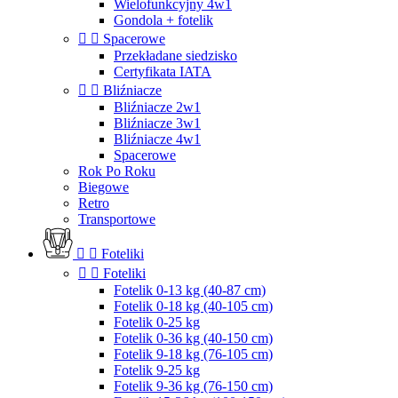
Wielofunkcyjny 4w1
Gondola + fotelik


Spacerowe
Przekładane siedzisko
Certyfikata IATA


Bliźniacze
Bliźniacze 2w1
Bliźniacze 3w1
Bliźniacze 4w1
Spacerowe
Rok Po Roku
Biegowe
Retro
Transportowe


Foteliki


Foteliki
Fotelik 0-13 kg (40-87 cm)
Fotelik 0-18 kg (40-105 cm)
Fotelik 0-25 kg
Fotelik 0-36 kg (40-150 cm)
Fotelik 9-18 kg (76-105 cm)
Fotelik 9-25 kg
Fotelik 9-36 kg (76-150 cm)