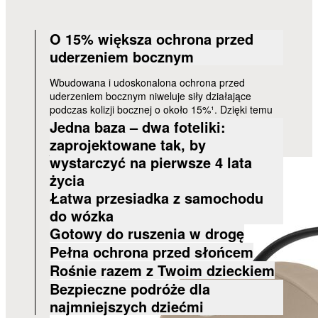
O 15% większa ochrona przed
uderzeniem bocznym
Wbudowana i udoskonalona ochrona przed
uderzeniem bocznym niweluje siły działające
podczas kolizji bocznej o około 15%¹. Dzięki temu
zapewnia rodzicom dodatkowe poczucie spokoju,
Jedna baza – dwa foteliki:
że podczas każdej podróży ich pociecha jest
zaprojektowane tak, by
jeszcze bezpieczniejsza.
wystarczyć na pierwsze 4 lata
życia
Łatwa przesiadka z samochodu
do wózka
Gotowy do ruszenia w drogę
Pełna ochrona przed słońcem
Rośnie razem z Twoim dzieckiem
Bezpieczne podróże dla
najmniejszych dziećmi