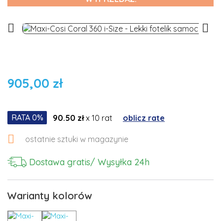


905,00 zł
RATA 0%
90.50 zł
x 10 rat
oblicz rate

ostatnie sztuki w magazynie
Dostawa gratis
/ Wysyłka 24h
Warianty kolorów