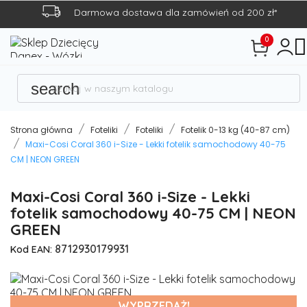
Darmowa dostawa dla zamówień od 200 zł*

0
search
Strona główna
Foteliki
Foteliki
Fotelik 0-13 kg (40-87 cm)
Maxi-Cosi Coral 360 i-Size - Lekki fotelik samochodowy 40-75
CM | NEON GREEN
Maxi-Cosi Coral 360 i-Size - Lekki
fotelik samochodowy 40-75 CM | NEON
GREEN
8712930179931
Kod EAN:
WYPRZEDAŻ!