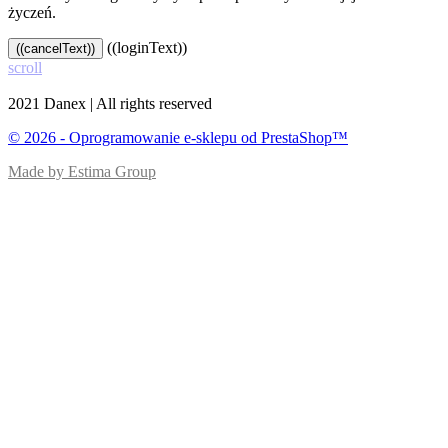
życzeń.
((loginText))
((cancelText))
scroll
2021 Danex | All rights reserved
© 2026 - Oprogramowanie e-sklepu od PrestaShop™
Made by Estima Group