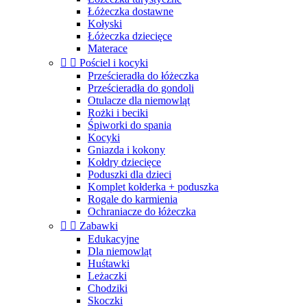
Łóżeczka dostawne
Kołyski
Łóżeczka dziecięce
Materace


Pościel i kocyki
Prześcieradła do łóżeczka
Prześcieradła do gondoli
Otulacze dla niemowląt
Rożki i beciki
Śpiworki do spania
Kocyki
Gniazda i kokony
Kołdry dziecięce
Poduszki dla dzieci
Komplet kołderka + poduszka
Rogale do karmienia
Ochraniacze do łóżeczka


Zabawki
Edukacyjne
Dla niemowląt
Huśtawki
Leżaczki
Chodziki
Skoczki