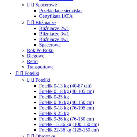


Spacerowe
Przekładane siedzisko
Certyfikata IATA


Bliźniacze
Bliźniacze 2w1
Bliźniacze 3w1
Bliźniacze 4w1
Spacerowe
Rok Po Roku
Biegowe
Retro
Transportowe


Foteliki


Foteliki
Fotelik 0-13 kg (40-87 cm)
Fotelik 0-18 kg (40-105 cm)
Fotelik 0-25 kg
Fotelik 0-36 kg (40-150 cm)
Fotelik 9-18 kg (76-105 cm)
Fotelik 9-25 kg
Fotelik 9-36 kg (76-150 cm)
Fotelik 15-36 kg (100-150 cm)
Fotelik 22-36 kg (125-150 cm)


Obrotowe