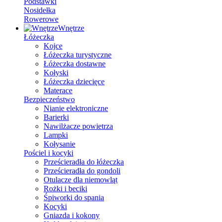
Podstawki
Nosidełka
Rowerowe
Wnętrze
Łóżeczka
Kojce
Łóżeczka turystyczne
Łóżeczka dostawne
Kołyski
Łóżeczka dziecięce
Materace
Bezpieczeństwo
Nianie elektroniczne
Barierki
Nawilżacze powietrza
Lampki
Kołysanie
Pościel i kocyki
Prześcieradła do łóżeczka
Prześcieradła do gondoli
Otulacze dla niemowląt
Rożki i beciki
Śpiworki do spania
Kocyki
Gniazda i kokony