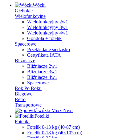
Wózki
Głębokie
Wielofunkcyjne
Wielofunkcyjny 2w1
Wielofunkcyjny 3w1
Wielofunkcyjny 4w1
Gondola + fotelik
Spacerowe
Przekładane siedzisko
Certyfikata IATA
Bliźniacze
Bliźniacze 2w1
Bliźniacze 3w1
Bliźniacze 4w1
Spacerowe
Rok Po Roku
Biegowe
Retro
Transportowe
Foteliki
Foteliki
Fotelik 0-13 kg (40-87 cm)
Fotelik 0-18 kg (40-105 cm)