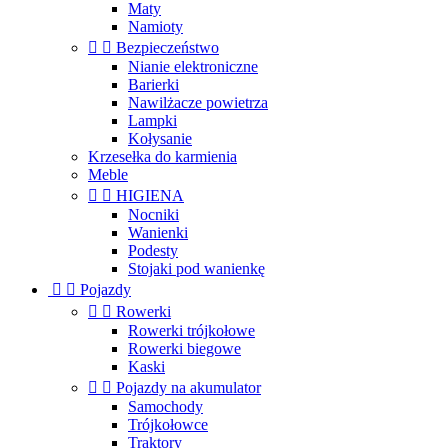
Maty
Namioty


Bezpieczeństwo
Nianie elektroniczne
Barierki
Nawilżacze powietrza
Lampki
Kołysanie
Krzesełka do karmienia
Meble


HIGIENA
Nocniki
Wanienki
Podesty
Stojaki pod wanienkę


Pojazdy


Rowerki
Rowerki trójkołowe
Rowerki biegowe
Kaski


Pojazdy na akumulator
Samochody
Trójkołowce
Traktory