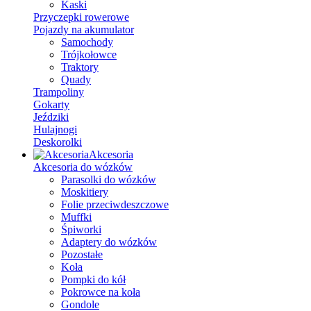
Kaski
Przyczepki rowerowe
Pojazdy na akumulator
Samochody
Trójkołowce
Traktory
Quady
Trampoliny
Gokarty
Jeździki
Hulajnogi
Deskorolki
Akcesoria
Akcesoria do wózków
Parasolki do wózków
Moskitiery
Folie przeciwdeszczowe
Muffki
Śpiworki
Adaptery do wózków
Pozostałe
Koła
Pompki do kół
Pokrowce na koła
Gondole