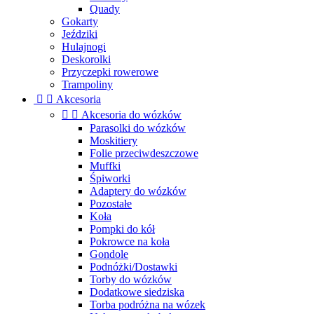
Quady
Gokarty
Jeździki
Hulajnogi
Deskorolki
Przyczepki rowerowe
Trampoliny


Akcesoria


Akcesoria do wózków
Parasolki do wózków
Moskitiery
Folie przeciwdeszczowe
Muffki
Śpiworki
Adaptery do wózków
Pozostałe
Koła
Pompki do kół
Pokrowce na koła
Gondole
Podnóżki/Dostawki
Torby do wózków
Dodatkowe siedziska
Torba podróżna na wózek