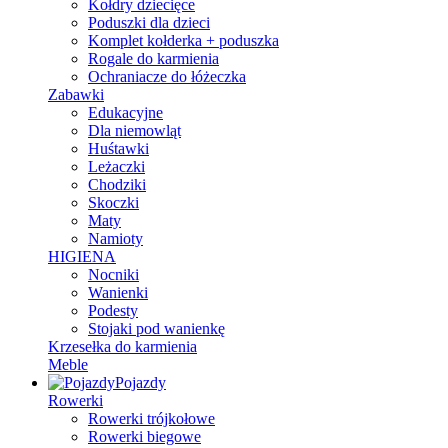
Kołdry dziecięce
Poduszki dla dzieci
Komplet kołderka + poduszka
Rogale do karmienia
Ochraniacze do łóżeczka
Zabawki
Edukacyjne
Dla niemowląt
Huśtawki
Leżaczki
Chodziki
Skoczki
Maty
Namioty
HIGIENA
Nocniki
Wanienki
Podesty
Stojaki pod wanienkę
Krzesełka do karmienia
Meble
Pojazdy
Rowerki
Rowerki trójkołowe
Rowerki biegowe