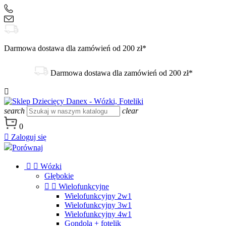
+48 504 188 333
sklep@danex24.pl
Darmowa dostawa dla zamówień od 200 zł*
Darmowa dostawa dla zamówień od 200 zł*

search
clear
0

Zaloguj się
Porównaj


Wózki
Głębokie


Wielofunkcyjne
Wielofunkcyjny 2w1
Wielofunkcyjny 3w1
Wielofunkcyjny 4w1
Gondola + fotelik