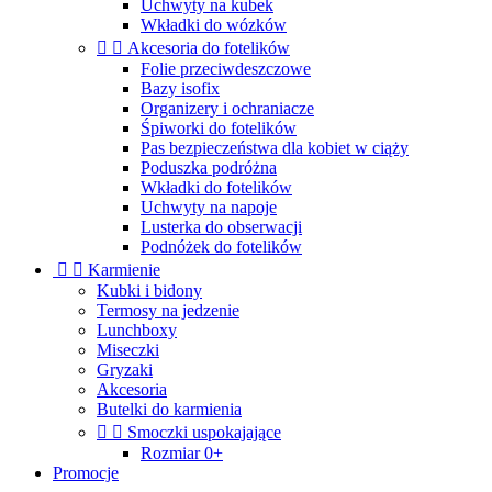
Uchwyty na kubek
Wkładki do wózków


Akcesoria do fotelików
Folie przeciwdeszczowe
Bazy isofix
Organizery i ochraniacze
Śpiworki do fotelików
Pas bezpieczeństwa dla kobiet w ciąży
Poduszka podróżna
Wkładki do fotelików
Uchwyty na napoje
Lusterka do obserwacji
Podnóżek do fotelików


Karmienie
Kubki i bidony
Termosy na jedzenie
Lunchboxy
Miseczki
Gryzaki
Akcesoria
Butelki do karmienia


Smoczki uspokajające
Rozmiar 0+
Promocje