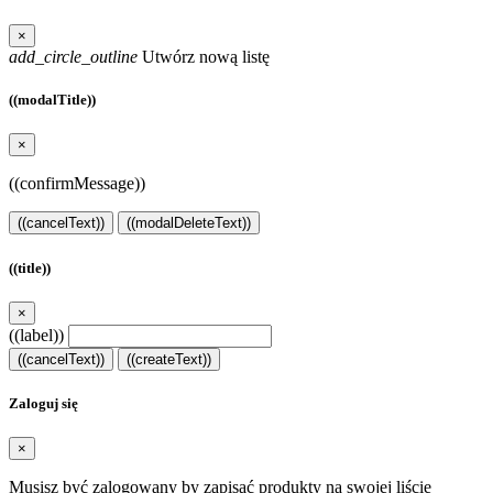
×
add_circle_outline
Utwórz nową listę
((modalTitle))
×
((confirmMessage))
((cancelText))
((modalDeleteText))
((title))
×
((label))
((cancelText))
((createText))
Zaloguj się
×
Musisz być zalogowany by zapisać produkty na swojej liście