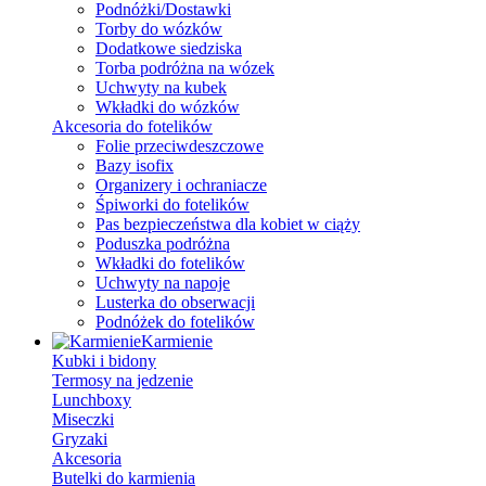
Podnóżki/Dostawki
Torby do wózków
Dodatkowe siedziska
Torba podróżna na wózek
Uchwyty na kubek
Wkładki do wózków
Akcesoria do fotelików
Folie przeciwdeszczowe
Bazy isofix
Organizery i ochraniacze
Śpiworki do fotelików
Pas bezpieczeństwa dla kobiet w ciąży
Poduszka podróżna
Wkładki do fotelików
Uchwyty na napoje
Lusterka do obserwacji
Podnóżek do fotelików
Karmienie
Kubki i bidony
Termosy na jedzenie
Lunchboxy
Miseczki
Gryzaki
Akcesoria
Butelki do karmienia