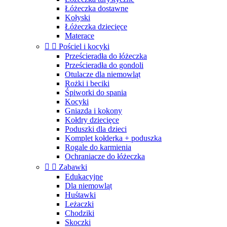
Łóżeczka dostawne
Kołyski
Łóżeczka dziecięce
Materace


Pościel i kocyki
Prześcieradła do łóżeczka
Prześcieradła do gondoli
Otulacze dla niemowląt
Rożki i beciki
Śpiworki do spania
Kocyki
Gniazda i kokony
Kołdry dziecięce
Poduszki dla dzieci
Komplet kołderka + poduszka
Rogale do karmienia
Ochraniacze do łóżeczka


Zabawki
Edukacyjne
Dla niemowląt
Huśtawki
Leżaczki
Chodziki
Skoczki