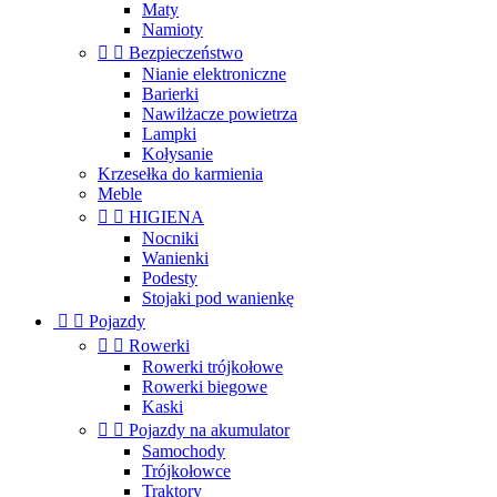
Maty
Namioty


Bezpieczeństwo
Nianie elektroniczne
Barierki
Nawilżacze powietrza
Lampki
Kołysanie
Krzesełka do karmienia
Meble


HIGIENA
Nocniki
Wanienki
Podesty
Stojaki pod wanienkę


Pojazdy


Rowerki
Rowerki trójkołowe
Rowerki biegowe
Kaski


Pojazdy na akumulator
Samochody
Trójkołowce
Traktory