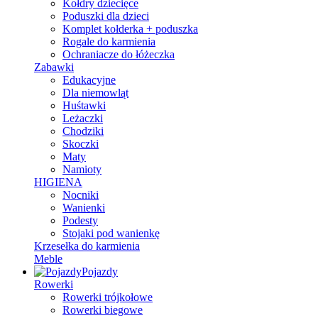
Kołdry dziecięce
Poduszki dla dzieci
Komplet kołderka + poduszka
Rogale do karmienia
Ochraniacze do łóżeczka
Zabawki
Edukacyjne
Dla niemowląt
Huśtawki
Leżaczki
Chodziki
Skoczki
Maty
Namioty
HIGIENA
Nocniki
Wanienki
Podesty
Stojaki pod wanienkę
Krzesełka do karmienia
Meble
Pojazdy
Rowerki
Rowerki trójkołowe
Rowerki biegowe