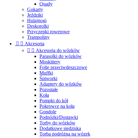
Quady
Gokarty
Jeździki
Hulajnogi
Deskorolki
Przyczepki rowerowe
Trampoliny


Akcesoria


Akcesoria do wózków
Parasolki do wózków
Moskitiery
Folie przeciwdeszczowe
Muffki
Śpiworki
Adaptery do wózków
Pozostałe
Koła
Pompki do kół
Pokrowce na koła
Gondole
Podnóżki/Dostawki
Torby do wózków
Dodatkowe siedziska
Torba podróżna na wózek