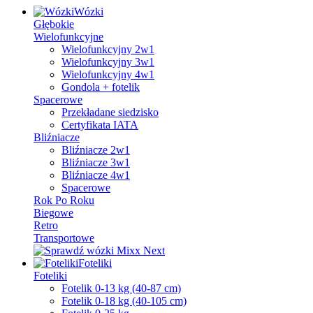
Wózki
Głębokie
Wielofunkcyjne
Wielofunkcyjny 2w1
Wielofunkcyjny 3w1
Wielofunkcyjny 4w1
Gondola + fotelik
Spacerowe
Przekładane siedzisko
Certyfikata IATA
Bliźniacze
Bliźniacze 2w1
Bliźniacze 3w1
Bliźniacze 4w1
Spacerowe
Rok Po Roku
Biegowe
Retro
Transportowe
Foteliki
Foteliki
Fotelik 0-13 kg (40-87 cm)
Fotelik 0-18 kg (40-105 cm)