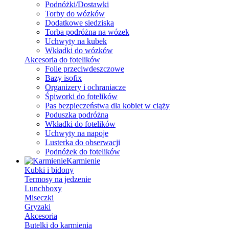
Podnóżki/Dostawki
Torby do wózków
Dodatkowe siedziska
Torba podróżna na wózek
Uchwyty na kubek
Wkładki do wózków
Akcesoria do fotelików
Folie przeciwdeszczowe
Bazy isofix
Organizery i ochraniacze
Śpiworki do fotelików
Pas bezpieczeństwa dla kobiet w ciąży
Poduszka podróżna
Wkładki do fotelików
Uchwyty na napoje
Lusterka do obserwacji
Podnóżek do fotelików
Karmienie
Kubki i bidony
Termosy na jedzenie
Lunchboxy
Miseczki
Gryzaki
Akcesoria
Butelki do karmienia