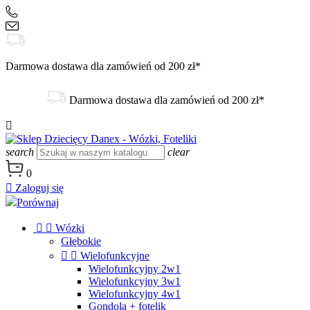
+48 504 188 333
sklep@danex24.pl
Darmowa dostawa dla zamówień od 200 zł*
Darmowa dostawa dla zamówień od 200 zł*

search
clear
0

Zaloguj się
Porównaj


Wózki
Głębokie


Wielofunkcyjne
Wielofunkcyjny 2w1
Wielofunkcyjny 3w1
Wielofunkcyjny 4w1
Gondola + fotelik