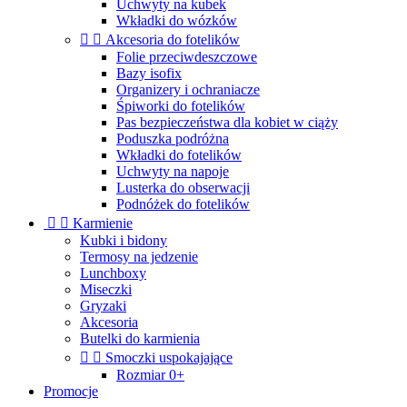
Uchwyty na kubek
Wkładki do wózków


Akcesoria do fotelików
Folie przeciwdeszczowe
Bazy isofix
Organizery i ochraniacze
Śpiworki do fotelików
Pas bezpieczeństwa dla kobiet w ciąży
Poduszka podróżna
Wkładki do fotelików
Uchwyty na napoje
Lusterka do obserwacji
Podnóżek do fotelików


Karmienie
Kubki i bidony
Termosy na jedzenie
Lunchboxy
Miseczki
Gryzaki
Akcesoria
Butelki do karmienia


Smoczki uspokajające
Rozmiar 0+
Promocje