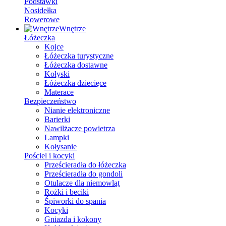
Podstawki
Nosidełka
Rowerowe
Wnętrze
Łóżeczka
Kojce
Łóżeczka turystyczne
Łóżeczka dostawne
Kołyski
Łóżeczka dziecięce
Materace
Bezpieczeństwo
Nianie elektroniczne
Barierki
Nawilżacze powietrza
Lampki
Kołysanie
Pościel i kocyki
Prześcieradła do łóżeczka
Prześcieradła do gondoli
Otulacze dla niemowląt
Rożki i beciki
Śpiworki do spania
Kocyki
Gniazda i kokony