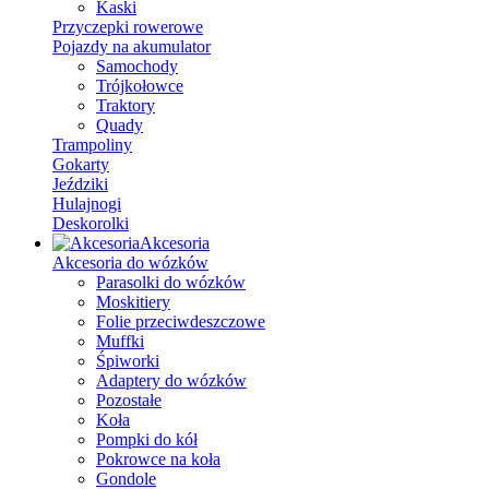
Kaski
Przyczepki rowerowe
Pojazdy na akumulator
Samochody
Trójkołowce
Traktory
Quady
Trampoliny
Gokarty
Jeździki
Hulajnogi
Deskorolki
Akcesoria
Akcesoria do wózków
Parasolki do wózków
Moskitiery
Folie przeciwdeszczowe
Muffki
Śpiworki
Adaptery do wózków
Pozostałe
Koła
Pompki do kół
Pokrowce na koła
Gondole