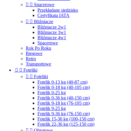


Spacerowe
Przekładane siedzisko
Certyfikata IATA


Bliźniacze
Bliźniacze 2w1
Bliźniacze 3w1
Bliźniacze 4w1
Spacerowe
Rok Po Roku
Biegowe
Retro
Transportowe


Foteliki


Foteliki
Fotelik 0-13 kg (40-87 cm)
Fotelik 0-18 kg (40-105 cm)
Fotelik 0-25 kg
Fotelik 0-36 kg (40-150 cm)
Fotelik 9-18 kg (76-105 cm)
Fotelik 9-25 kg
Fotelik 9-36 kg (76-150 cm)
Fotelik 15-36 kg (100-150 cm)
Fotelik 22-36 kg (125-150 cm)


Obrotowe