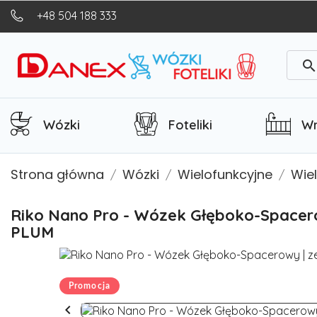
+48 504 188 333
searc
Wózki
Foteliki
Wn
Strona główna
Wózki
Wielofunkcyjne
Wie
Riko Nano Pro - Wózek Głęboko-Spacero
PLUM
Promocja
