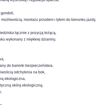
 gondoli,
 z możliwością, montażu
przodem i tyłem do kierunku jazdy,
siedziska łącznie z pozycją
leżącą,
isku wykonany z miękkiej
dzianiny,
wa,
ny do barierki
bezpieczeństwa,
liwością odchylenia
na bok,
órą
ekologiczna,
ktyczną skórą
ekologiczną,
,
y,