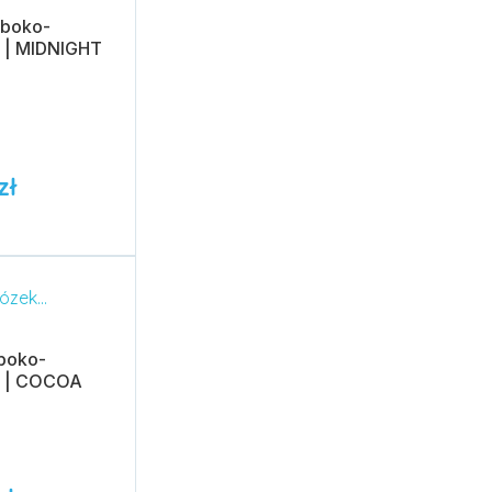
ęboko-
 | MIDNIGHT
zł
ęboko-
1 | COCOA