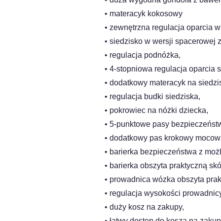
• materacyk kokosowy
• zewnętrzna regulacja oparcia w
• siedzisko w wersji spacerowej
• regulacja podnóżka,
• 4-stopniowa regulacja oparcia 
• dodatkowy materacyk na siedz
• regulacja budki siedziska,
• pokrowiec na nóżki dziecka,
• 5-punktowe pasy bezpieczeńst
• dodatkowy pas krokowy mocowa
• barierka bezpieczeństwa z moż
• barierka obszyta praktyczną sk
• prowadnica wózka obszyta pra
• regulacja wysokości prowadnicy
• duży kosz na zakupy,
• łatwy dostęp do kosza na zakup