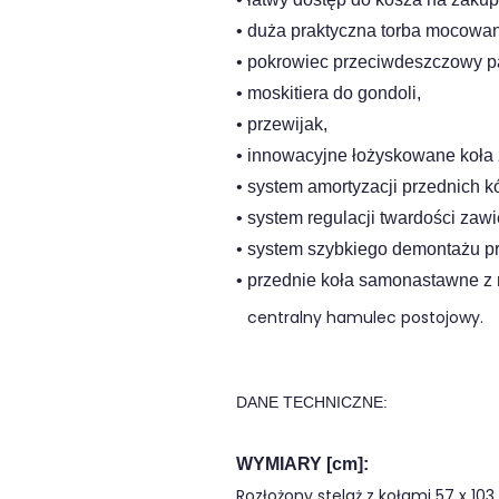
• duża praktyczna torba mocowa
• pokrowiec przeciwdeszczowy p
• moskitiera do gondoli,
• przewijak,
• innowacyjne łożyskowane koła
• system amortyzacji przednich 
• system regulacji twardości za
• system szybkiego demontażu p
• przednie koła samonastawne z
centralny hamulec postojowy.
DANE TECHNICZNE:
WYMIARY [cm]:
Rozłożony stelaż z kołami
57 x 103