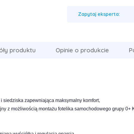
Zapytaj eksperta:
óły produktu
Opinie o produkcie
P
 i siedziska zapewniająca
maksymalny komfort,
jny z możliwością
montażu fotelika samochodowego grupy 0+ K
nianą wyściółką i
regulacja oparcia,