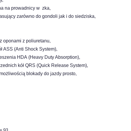
na na prowadnicy w zka,
asujący zarówno do gondoli
jak i do siedziska,
 z oponami z
poliuretanu,
kół ASS
(Anti Shock System),
wieszenia HDA
(Heavy Duty Absorption),
rzednich kół QRS
(Quick Release System),
 możliwością blokady do
jazdy prosto,
 x 93