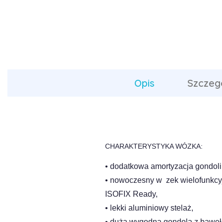
Opis
Szczeg
CHARAKTERYSTYKA WÓZKA:
• dodatkowa amortyzacja gondoli
• nowoczesny w zek wielofunkcy
ISOFIX Ready,
• lekki aluminiowy stelaż,
• duża wygodna gondola z baweł