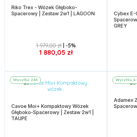
Riko Trex - Wózek Głęboko-
Spacerowy | Zestaw 2w1 | LAGOON
Cybex E-G
Spacerow
GREY
1 979,00 zł
-5%
1 880,05 zł
Dodaj do koszyka
Dodaj 
Wysyłka 24h
Wysyłka 6-
Adamex Z
Cavoe Moi+ Kompaktowy Wózek
Spacerowy
Głęboko-Spacerowy | Zestaw 2w1 |
TAUPE