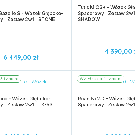
Tutis MIO3+ - Wózek Gł
azelle S - Wózek Głęboko-
Spacerowy | Zestaw 2w1
y | Zestaw 2w1 | STONE
SHADOW
4 390,00 
6 449,00 zł
do koszyka
Dodaj do koszyka
8 tygodni
Wysyłka do 4 tygodni
ico - Wózek Głęboko-
Roan Ivi 2.0 - Wózek Gł
 | Zestaw 2w1 | TK-53
Spacerowy | Zestaw 2w