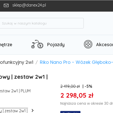
sklep@danex24.pl
h
ętrze
Pojazdy
Akcesor
lofunkcyjny 2w1
Riko Nano Pro - Wózek Głęboko-
wy | zestaw 2w1 |
2 419,00 zł
-5%
2 298,05 zł
Najniższa cena w okresie 30 d
