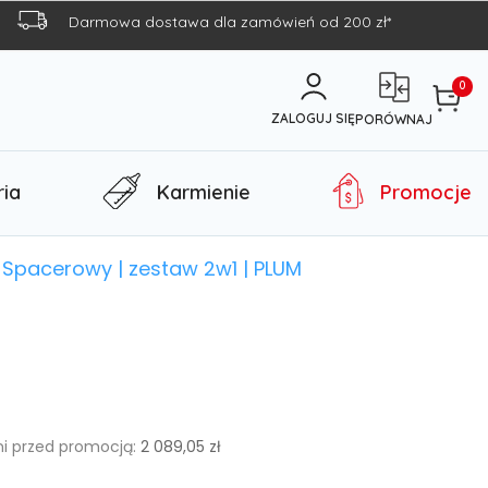
Darmowa dostawa dla zamówień od 200 zł*
0
ZALOGUJ SIĘ
PORÓWNAJ
ia
Karmienie
Promocje
Spacerowy | zestaw 2w1 | PLUM
ni przed promocją:
2 089,05 zł