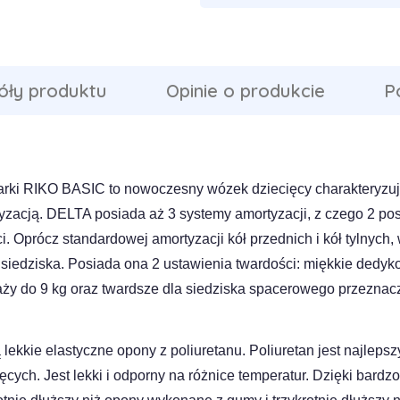
óły produktu
Opinie o produkcie
P
rki RIKO BASIC to nowoczesny wózek dziecięcy charakteryzuj
yzacją. DELTA posiada aż 3 systemy amortyzacji, z czego 2 p
i. Oprócz standardowej amortyzacji kół przednich i kół tylnych
 siedziska. Posiada ona 2 ustawienia twardości: miękkie dedyk
waży do 9 kg oraz twardsze dla siedziska spacerowego przeznac
 lekkie elastyczne opony z poliuretanu. Poliuretan jest najl
cych. Jest lekki i odporny na różnice temperatur. Dzięki bardz