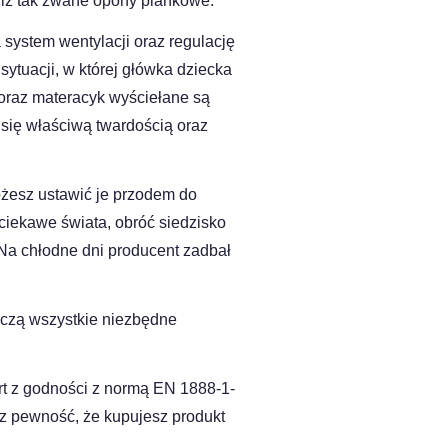
niż tak zwane opony piankowe.
system wentylacji oraz regulację
sytuacji, w której główka dziecka
i oraz materacyk wyściełane są
 się właściwą twardością oraz
możesz ustawić je przodem do
 ciekawe świata, obróć siedzisko
 Na chłodne dni producent zadbał
zczą wszystkie niezbędne
t z godności z normą EN 1888-1-
z pewność, że kupujesz produkt