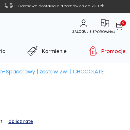
Darmowa dostawa dla zamówień od 200 zł*
0
ZALOGUJ SIĘ
PORÓWNAJ
ia
Karmienie
Promocje
oko-Spacerowy | zestaw 2w1 | CHOCOLATE
at
oblicz rate