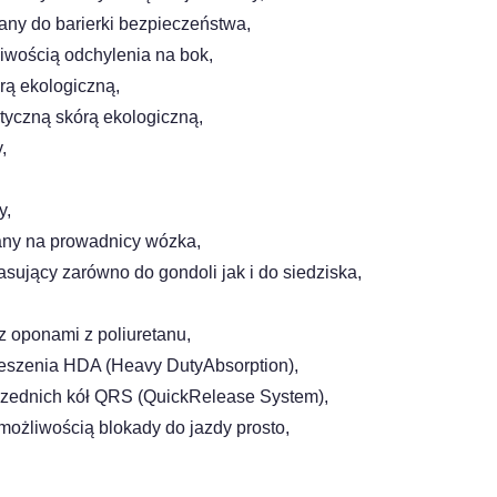
ny do barierki bezpieczeństwa,
liwością odchylenia na bok,
órą ekologiczną,
tyczną skórą ekologiczną,
,
y,
any na prowadnicy wózka,
sujący zarówno do gondoli jak i do siedziska,
z oponami z poliuretanu,
wieszenia HDA (Heavy DutyAbsorption),
rzednich kół QRS (QuickRelease System),
możliwością blokady do jazdy prosto,