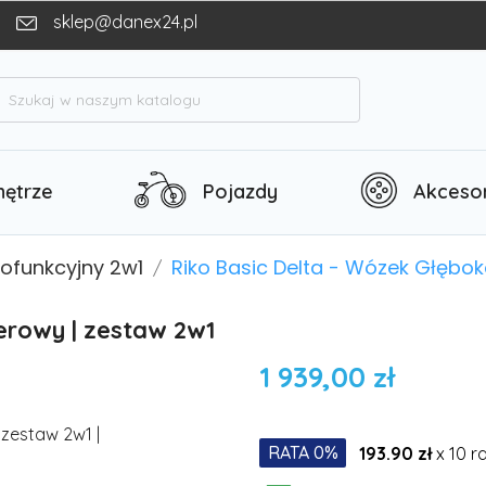
sklep@danex24.pl
h
ętrze
Pojazdy
Akcesor
lofunkcyjny 2w1
Riko Basic Delta - Wózek Głęb
erowy | zestaw 2w1
1 939,00 zł
RATA 0%
193.90 zł
x 10 r