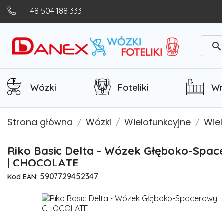
+48 504 188 333
searc
Wózki
Foteliki
Wn
Strona główna
Wózki
Wielofunkcyjne
Wie
Riko Basic Delta - Wózek Głęboko-Spac
| CHOCOLATE
5907729452347
Kod EAN: