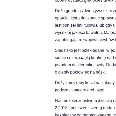
opony wystarczą na okres dwukro
Duża gondola z tworzywa sztuczn
oparcia, która doskonale sprawdz
jest poniżej linii tułowia lub gd
wysokiej jakości bawełną. Matera
zapobiegają rozwojowi grzybów i
Siedzisko jest przekładane, więc
siebie i mieć ciągłą kontrolę na
przodem do kierunku jazdy. Doda
o ciepły pokrowiec na nóżki.
Duży zamykany koszt na zakupy 
podczas spaceru drobiazgi.
Nad bezpieczeństwem dziecka cz
2:2018 i przeszedł szereg dodat
bezpieczny od renomowanego po