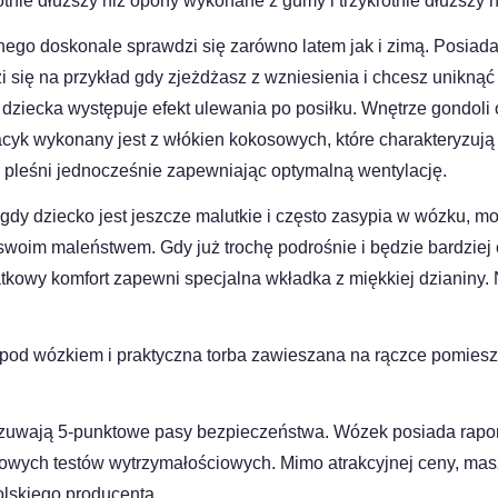
tnie dłuższy niż opony wykonane z gumy i trzykrotnie dłuższy 
ego doskonale sprawdzi się zarówno latem jak i zimą. Posiada 
i się na przykład gdy zjeżdżasz z wzniesienia i chcesz uniknąć 
y u dziecka występuje efekt ulewania po posiłku. Wnętrze gondol
cyk wykonany jest z włókien kokosowych, które charakteryzują
 pleśni jednocześnie zapewniając optymalną wentylację.
 gdy dziecko jest jeszcze malutkie i często zasypia w wózku, 
d swoim maleństwem. Gdy już trochę podrośnie i będzie bardziej
tkowy komfort zapewni specjalna wkładka z miękkiej dzianiny.
pod wózkiem i praktyczna torba zawieszana na rączce pomies
uwają 5-punktowe pasy bezpieczeństwa. Wózek posiada rapor
kowych testów wytrzymałościowych. Mimo atrakcyjnej ceny, mas
lskiego producenta.