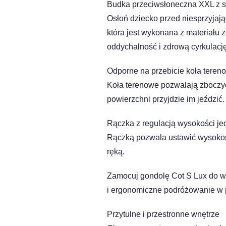
Budka przeciwsłoneczna XXL z 
Osłoń dziecko przed niesprzyjaj
która jest wykonana z materiał
oddychalność i zdrową cyrkulację
Odporne na przebicie koła teren
Koła terenowe pozwalają zboczyć 
powierzchni przyjdzie im jeździć.
Rączka z regulacją wysokości je
Rączką pozwala ustawić wysokość
ręką.
Zamocuj gondolę Cot S Lux do w
i ergonomiczne podróżowanie w p
Przytulne i przestronne wnętrze