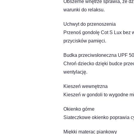
Obszerne wnętrze sprawia, że dz
warunki do relaksu.
Uchwyt do przenoszenia
Przenoś gondolę Cot S Lux bez 
przycisków pamięci.
Budka przeciwsłoneczna UPF 5
Chroń dziecko dzięki budce prz
wentylację.
Kieszeń wewnętrzna
Kieszeń w gondoli to wygodne m
Okienko górne
Siateczkowe okienko poprawia cy
Miękki materac piankowy