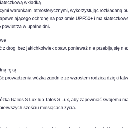
siateczkową wkładką
ącymi warunkami atmosferycznymi, wykorzystując rozkładaną 
u zapewniającego ochronę na poziomie UPF50+ i ma siateczkow
 powietrza w upalne dni.
owe
z drogi bez jakichkolwiek obaw, ponieważ nie przebiją się niez
dną ręką
 prowadzenia wózka zgodnie ze wzrostem rodzica dzięki łatwej
ózka Balios S Lux lub Talos S Lux, aby zapewniać swojemu ma
ierwszych sześciu miesiącach życia.