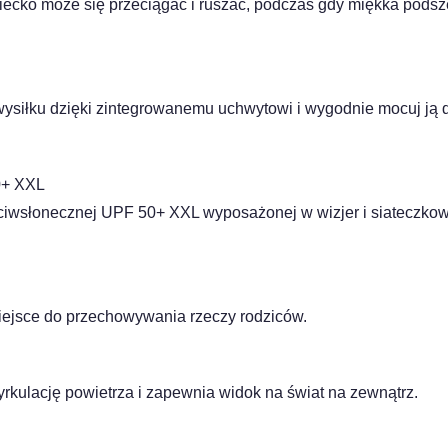
iecko może się przeciągać i ruszać, podczas gdy miękka pods
wysiłku dzięki zintegrowanemu uchwytowi i wygodnie mocuj ją
0+ XXL
eciwsłonecznej UPF 50+ XXL wyposażonej w wizjer i siateczko
iejsce do przechowywania rzeczy rodziców.
rkulację powietrza i zapewnia widok na świat na zewnątrz.