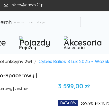
sklep@danex24.pl
earch
Pojazdy
Akcesoria
lofunkcyjny 2w1
Cybex Balios S Lux 2025 - Wóze
ko-Spacerowy |
3 599,00 zł
RATA 0%
359.90 zł
x 10 r