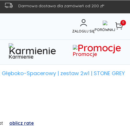
Darmowa dostawa dla zamówień od 200 zł*
0
PORÓWNAJ
ZALOGUJ SIĘ
Promocje
Karmienie
k Głęboko-Spacerowy | zestaw 2w1 | STONE GREY
at
oblicz rate