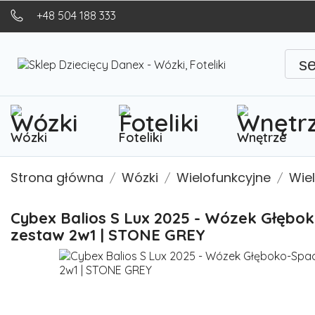
+48 504 188 333
s
Wózki
Foteliki
Wnętrze
Strona główna
Wózki
Wielofunkcyjne
Wie
Cybex Balios S Lux 2025 - Wózek Głębo
zestaw 2w1 | STONE GREY