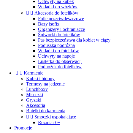
Uchwyty na kubek
Wkładki do wózków


Akcesoria do fotelików
Folie przeciwdeszczowe
Bazy isofix
Organizery i ochraniacze
Śpiworki do fotelików
Pas bezpieczeństwa dla kobiet w ciąży
Poduszka podróżna
Wkładki do fotelików
Uchwyty na napoje
Lusterka do obserwacji
Podnóżek do fotelików


Karmienie
Kubki i bidony
Termosy na jedzenie
Lunchboxy
Miseczki
Gryzaki
Akcesoria
Butelki do karmienia


Smoczki uspokajające
Rozmiar 0+
Promocje