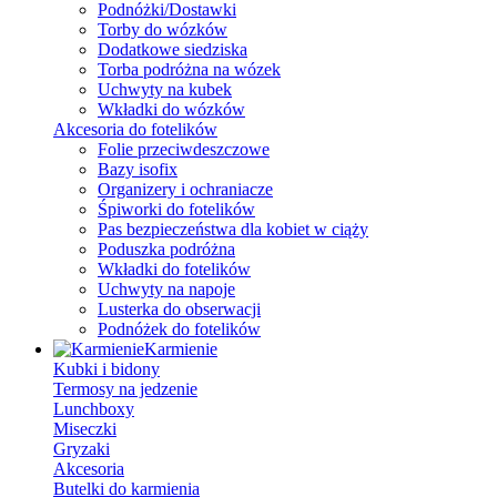
Podnóżki/Dostawki
Torby do wózków
Dodatkowe siedziska
Torba podróżna na wózek
Uchwyty na kubek
Wkładki do wózków
Akcesoria do fotelików
Folie przeciwdeszczowe
Bazy isofix
Organizery i ochraniacze
Śpiworki do fotelików
Pas bezpieczeństwa dla kobiet w ciąży
Poduszka podróżna
Wkładki do fotelików
Uchwyty na napoje
Lusterka do obserwacji
Podnóżek do fotelików
Karmienie
Kubki i bidony
Termosy na jedzenie
Lunchboxy
Miseczki
Gryzaki
Akcesoria
Butelki do karmienia