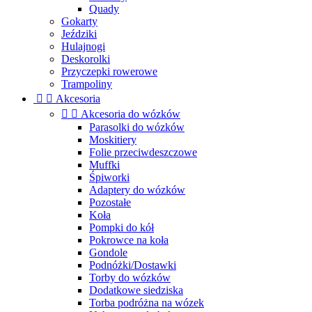
Quady
Gokarty
Jeździki
Hulajnogi
Deskorolki
Przyczepki rowerowe
Trampoliny


Akcesoria


Akcesoria do wózków
Parasolki do wózków
Moskitiery
Folie przeciwdeszczowe
Muffki
Śpiworki
Adaptery do wózków
Pozostałe
Koła
Pompki do kół
Pokrowce na koła
Gondole
Podnóżki/Dostawki
Torby do wózków
Dodatkowe siedziska
Torba podróżna na wózek