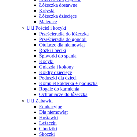
Łóżeczka dostawne
Kołyski
Łóżeczka dziecięce
Materace


Pościel i kocyki
Prześcieradła do łóżeczka
Prześcieradła do gondoli
Otulacze dla niemowląt
Rożki i beciki
Śpiworki do spania
Kocyki
Gniazda i kokony
Kołdry dziecięce
Poduszki dla dzieci
Komplet kołderka + poduszka
Rogale do karmienia
Ochraniacze do łóżeczka


Zabawki
Edukacyjne
Dla niemowląt
Huśtawki
Leżaczki
Chodziki
Skoczki