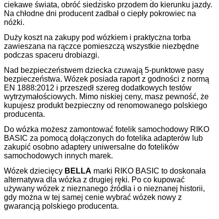
ciekawe świata, obróć siedzisko przodem do kierunku jazdy.
Na chłodne dni producent zadbał o ciepły pokrowiec na
nóżki.
Duży koszt na zakupy pod wózkiem i praktyczna torba
zawieszana na rączce pomieszczą wszystkie niezbędne
podczas spaceru drobiazgi.
Nad bezpieczeństwem dziecka czuwają 5-punktowe pasy
bezpieczeństwa. Wózek posiada raport z godności z normą
EN 1888:2012 i przeszedł szereg dodatkowych testów
wytrzymałościowych. Mimo niskiej ceny, masz pewność, że
kupujesz produkt bezpieczny od renomowanego polskiego
producenta.
Do wózka możesz zamontować fotelik samochodowy RIKO
BASIC za pomocą dołączonych do fotelika adapterów lub
zakupić osobno adaptery uniwersalne do fotelików
samochodowych innych marek.
Wózek dziecięcy
BELLA
marki RIKO BASIC to doskonała
alternatywa dla wózka z drugiej ręki. Po co kupować
używany wózek z nieznanego źródła i o nieznanej historii,
gdy można w tej samej cenie wybrać wózek nowy z
gwarancją polskiego producenta.