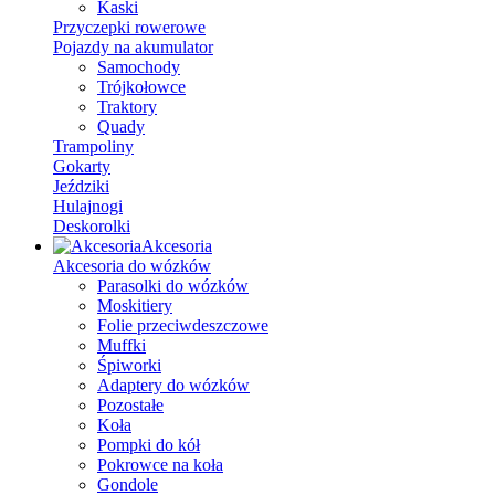
Kaski
Przyczepki rowerowe
Pojazdy na akumulator
Samochody
Trójkołowce
Traktory
Quady
Trampoliny
Gokarty
Jeździki
Hulajnogi
Deskorolki
Akcesoria
Akcesoria do wózków
Parasolki do wózków
Moskitiery
Folie przeciwdeszczowe
Muffki
Śpiworki
Adaptery do wózków
Pozostałe
Koła
Pompki do kół
Pokrowce na koła
Gondole