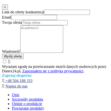
×
Link do oferty konkurencji
Email
Twoja oferta
Wiadomość
Wyślij ofertę

Wyrażam zgodę na przetwarzanie moich danych osobowych przez
Danex24.pl,
Zapoznałem się z polityką prywatności
.
Zapytaj eksperta:

+48 504 188 333

Napisz do nas
Opis
Szczegóły produktu
Opinie o produkcie
Powiązane produkty