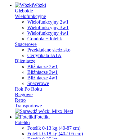
Wózki
Głębokie
Wielofunkcyjne
Wielofunkcyjny 2w1
Wielofunkcyjny 3w1
Wielofunkcyjny 4w1
Gondola + fotelik
Spacerowe
Przekładane siedzisko
Certyfikata IATA
Bliźniacze
Bliźniacze 2w1
Bliźniacze 3w1
Bliźniacze 4w1
Spacerowe
Rok Po Roku
Biegowe
Retro
Transportowe
Foteliki
Foteliki
Fotelik 0-13 kg (40-87 cm)
Fotelik 0-18 kg (40-105 cm)