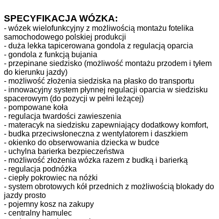
SPECYFIKACJA WÓZKA:
- wózek wielofunkcyjny z możliwością montażu fotelika
samochodowego polskiej produkcji
- duża lekka tapicerowana gondola z regulacją oparcia
- gondola z funkcją bujania
- przepinane siedzisko (możliwość montażu przodem i tyłem
do kierunku jazdy)
- możliwość złożenia siedziska na płasko do transportu
- innowacyjny system płynnej regulacji oparcia w siedzisku
spacerowym (do pozycji w pełni leżącej)
- pompowane koła
- regulacja twardości zawieszenia
- materacyk na siedzisku zapewniający dodatkowy komfort,
- budka przeciwsłoneczna z wentylatorem i daszkiem
- okienko do obserwowania dziecka w budce
- uchylna barierka bezpieczeństwa
- możliwość złożenia wózka razem z budką i barierką
- regulacja podnóżka
- ciepły pokrowiec na nóżki
- system obrotowych kół przednich z możliwością blokady do
jazdy prosto
- pojemny kosz na zakupy
- centralny hamulec