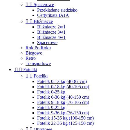


Spacerowe
Przekładane siedzisko
Certyfikata IATA


Bliźniacze
Bliźniacze 2w1
Bliźniacze 3w1
Bliźniacze 4w1
Spacerowe
Rok Po Roku
Biegowe
Retro
Transportowe


Foteliki


Foteliki
Fotelik 0-13 kg (40-87 cm)
Fotelik 0-18 kg (40-105 cm)
Fotelik 0-25 kg
Fotelik 0-36 kg (40-150 cm)
Fotelik 9-18 kg (76-105 cm)
Fotelik 9-25 kg
Fotelik 9-36 kg (76-150 cm)
Fotelik 15-36 kg (100-150 cm)
Fotelik 22-36 kg (125-150 cm)


Obrotowe