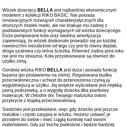
Wózek dziecięcy
BELLA
jest najbardziej ekonomicznym
modelem z kolekcji RIKO BASIC. Nie posiada
innowacyjnych rozwiązań charakterystycznych dla
droższych modeli marki, ale nie brakuje mu żadnej z
podstawowych funkcji wymaganych od wózka dziecięcego.
Duże pompowane koła oraz świetna amortyzacja
zapewniają, że wózek doskonale prowadzi się po każdej
nawierzchni niezależnie od tego czy jest to równy deptak,
droga szutrowa czy leśna ścieżka. Również żadna pora roku
nie jest mu straszna. Koła przystosowane są również do
użytku zimą.
Gondola wózka RIKO
BELLA
jest duża i posiada funkcję
bujania (po postawieniu na ziemi). Regulowana budka
przeciwsłoneczna i uchwyt do przenoszenia czynią ją
wygodniejszą w użytku. Jej wnętrze wyściełane jest miękką
jasną podszewką, a o wygodę dziecka dba piankowy
materacyk. W chłodne dni Twojego maluszka osłoni
przykrycie z klapką przeciwwiatrową.
Siedzisko jest przekładane, więc gdy dziecko jest jeszcze
malutkie i często zasypia w wózku, możesz ustawić je
przodem do siebie i mieć ciągłą kontrolę nad swoim
maleństwem. Gdy już trochę podrośnie i będzie bardziej