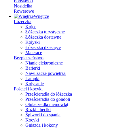
Podstawki
Nosidełka
Rowerowe
Wnętrze
Łóżeczka
Kojce
Łóżeczka turystyczne
Łóżeczka dostawne
Kołyski
Łóżeczka dziecięce
Materace
Bezpieczeństwo
Nianie elektroniczne
Barierki
Nawilżacze powietrza
Lampki
Kołysanie
Pościel i kocyki
Prześcieradła do łóżeczka
Prześcieradła do gondoli
Otulacze dla niemowląt
Rożki i beciki
Śpiworki do spania
Kocyki
Gniazda i kokony