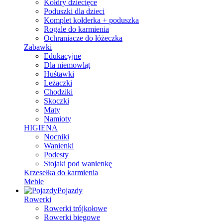
Kołdry dziecięce
Poduszki dla dzieci
Komplet kołderka + poduszka
Rogale do karmienia
Ochraniacze do łóżeczka
Zabawki
Edukacyjne
Dla niemowląt
Huśtawki
Leżaczki
Chodziki
Skoczki
Maty
Namioty
HIGIENA
Nocniki
Wanienki
Podesty
Stojaki pod wanienkę
Krzesełka do karmienia
Meble
Pojazdy
Rowerki
Rowerki trójkołowe
Rowerki biegowe