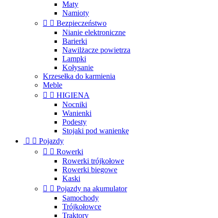
Maty
Namioty


Bezpieczeństwo
Nianie elektroniczne
Barierki
Nawilżacze powietrza
Lampki
Kołysanie
Krzesełka do karmienia
Meble


HIGIENA
Nocniki
Wanienki
Podesty
Stojaki pod wanienkę


Pojazdy


Rowerki
Rowerki trójkołowe
Rowerki biegowe
Kaski


Pojazdy na akumulator
Samochody
Trójkołowce
Traktory