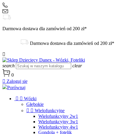
+48 504 188 333
sklep@danex24.pl
Darmowa dostawa dla zamówień od 200 zł*
Darmowa dostawa dla zamówień od 200 zł*

search
clear
0

Zaloguj się
Porównaj


Wózki
Głębokie


Wielofunkcyjne
Wielofunkcyjny 2w1
Wielofunkcyjny 3w1
Wielofunkcyjny 4w1
Gondola + fotelik