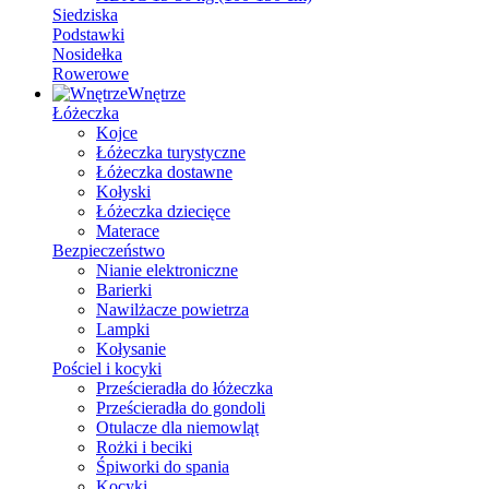
Siedziska
Podstawki
Nosidełka
Rowerowe
Wnętrze
Łóżeczka
Kojce
Łóżeczka turystyczne
Łóżeczka dostawne
Kołyski
Łóżeczka dziecięce
Materace
Bezpieczeństwo
Nianie elektroniczne
Barierki
Nawilżacze powietrza
Lampki
Kołysanie
Pościel i kocyki
Prześcieradła do łóżeczka
Prześcieradła do gondoli
Otulacze dla niemowląt
Rożki i beciki
Śpiworki do spania
Kocyki