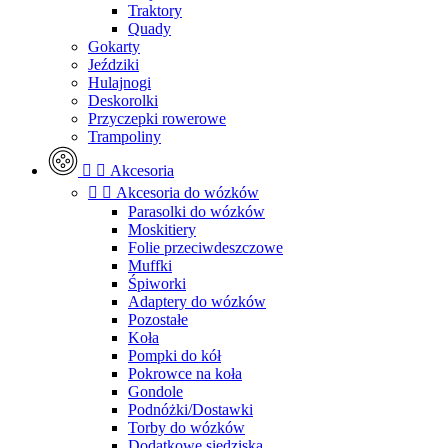
Traktory
Quady
Gokarty
Jeździki
Hulajnogi
Deskorolki
Przyczepki rowerowe
Trampoliny


Akcesoria


Akcesoria do wózków
Parasolki do wózków
Moskitiery
Folie przeciwdeszczowe
Muffki
Śpiworki
Adaptery do wózków
Pozostałe
Koła
Pompki do kół
Pokrowce na koła
Gondole
Podnóżki/Dostawki
Torby do wózków
Dodatkowe siedziska