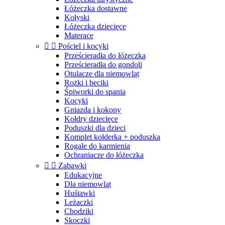
Łóżeczka dostawne
Kołyski
Łóżeczka dziecięce
Materace


Pościel i kocyki
Prześcieradła do łóżeczka
Prześcieradła do gondoli
Otulacze dla niemowląt
Rożki i beciki
Śpiworki do spania
Kocyki
Gniazda i kokony
Kołdry dziecięce
Poduszki dla dzieci
Komplet kołderka + poduszka
Rogale do karmienia
Ochraniacze do łóżeczka


Zabawki
Edukacyjne
Dla niemowląt
Huśtawki
Leżaczki
Chodziki
Skoczki