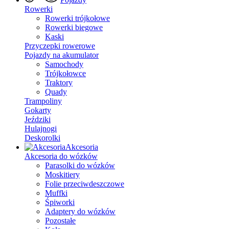
Rowerki
Rowerki trójkołowe
Rowerki biegowe
Kaski
Przyczepki rowerowe
Pojazdy na akumulator
Samochody
Trójkołowce
Traktory
Quady
Trampoliny
Gokarty
Jeździki
Hulajnogi
Deskorolki
Akcesoria
Akcesoria do wózków
Parasolki do wózków
Moskitiery
Folie przeciwdeszczowe
Muffki
Śpiworki
Adaptery do wózków
Pozostałe