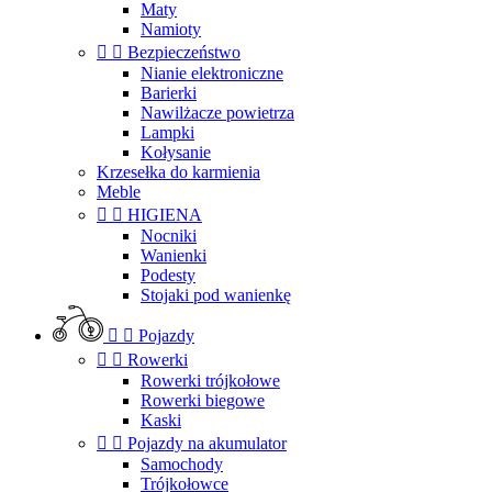
Maty
Namioty


Bezpieczeństwo
Nianie elektroniczne
Barierki
Nawilżacze powietrza
Lampki
Kołysanie
Krzesełka do karmienia
Meble


HIGIENA
Nocniki
Wanienki
Podesty
Stojaki pod wanienkę


Pojazdy


Rowerki
Rowerki trójkołowe
Rowerki biegowe
Kaski


Pojazdy na akumulator
Samochody
Trójkołowce