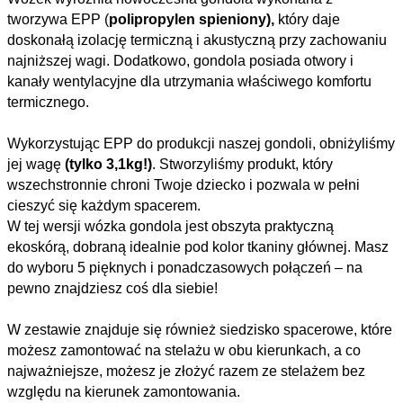
tworzywa EPP (
polipropylen spieniony),
który daje
doskonałą izolację termiczną i akustyczną przy zachowaniu
najniższej wagi. Dodatkowo, gondola posiada otwory i
kanały wentylacyjne dla utrzymania właściwego komfortu
termicznego.
Wykorzystując EPP do produkcji naszej gondoli, obniżyliśmy
jej wagę
(tylko 3,1kg!)
. Stworzyliśmy produkt, który
wszechstronnie chroni Twoje dziecko i pozwala w pełni
cieszyć się każdym spacerem.
W tej wersji wózka gondola jest obszyta praktyczną
ekoskórą, dobraną idealnie pod kolor tkaniny głównej. Masz
do wyboru 5 pięknych i ponadczasowych połączeń – na
pewno znajdziesz coś dla siebie!
W zestawie znajduje się również siedzisko spacerowe, które
możesz zamontować na stelażu w obu kierunkach, a co
najważniejsze, możesz je złożyć razem ze stelażem bez
względu na kierunek zamontowania.