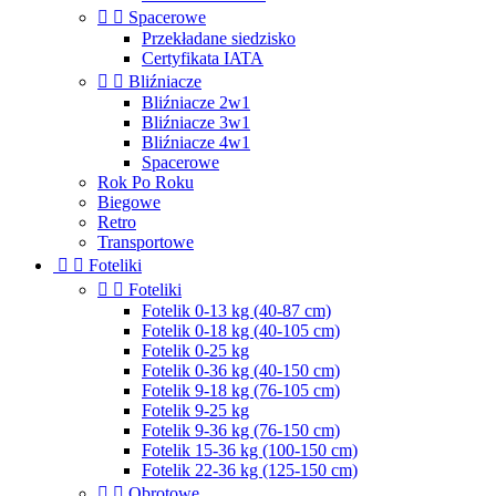


Spacerowe
Przekładane siedzisko
Certyfikata IATA


Bliźniacze
Bliźniacze 2w1
Bliźniacze 3w1
Bliźniacze 4w1
Spacerowe
Rok Po Roku
Biegowe
Retro
Transportowe


Foteliki


Foteliki
Fotelik 0-13 kg (40-87 cm)
Fotelik 0-18 kg (40-105 cm)
Fotelik 0-25 kg
Fotelik 0-36 kg (40-150 cm)
Fotelik 9-18 kg (76-105 cm)
Fotelik 9-25 kg
Fotelik 9-36 kg (76-150 cm)
Fotelik 15-36 kg (100-150 cm)
Fotelik 22-36 kg (125-150 cm)


Obrotowe