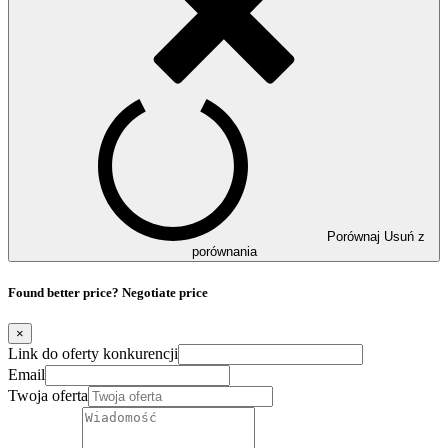
Porównaj
Usuń z
porównania
Found better price? Negotiate price
×
Link do oferty konkurencji
Email
Twoja oferta