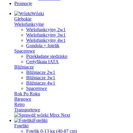
Promocje
Wózki
Głębokie
Wielofunkcyjne
Wielofunkcyjny 2w1
Wielofunkcyjny 3w1
Wielofunkcyjny 4w1
Gondola + fotelik
Spacerowe
Przekładane siedzisko
Certyfikata IATA
Bliźniacze
Bliźniacze 2w1
Bliźniacze 3w1
Bliźniacze 4w1
Spacerowe
Rok Po Roku
Biegowe
Retro
Transportowe
Foteliki
Foteliki
Fotelik 0-13 kg (40-87 cm)