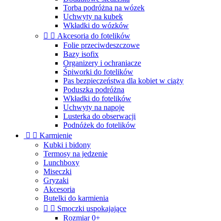
Torba podróżna na wózek
Uchwyty na kubek
Wkładki do wózków


Akcesoria do fotelików
Folie przeciwdeszczowe
Bazy isofix
Organizery i ochraniacze
Śpiworki do fotelików
Pas bezpieczeństwa dla kobiet w ciąży
Poduszka podróżna
Wkładki do fotelików
Uchwyty na napoje
Lusterka do obserwacji
Podnóżek do fotelików


Karmienie
Kubki i bidony
Termosy na jedzenie
Lunchboxy
Miseczki
Gryzaki
Akcesoria
Butelki do karmienia


Smoczki uspokajające
Rozmiar 0+