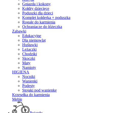
Gniazda i kokony
Kołdry dziecięce
Poduszki dla dzieci
Komplet kołderka + poduszka
Rogale do karmienia
Ochraniacze do łóżeczka
Zabawki
Edukacyjne
Dla niemowląt
Huśtawki
Leżaczki
Chodziki
Skoczki
Maty
Namioty
HIGIENA
Nocniki
Wanienki
Podesty
Stojaki pod wanienkę
Krzesełka do karmienia
Meble
Pojazdy