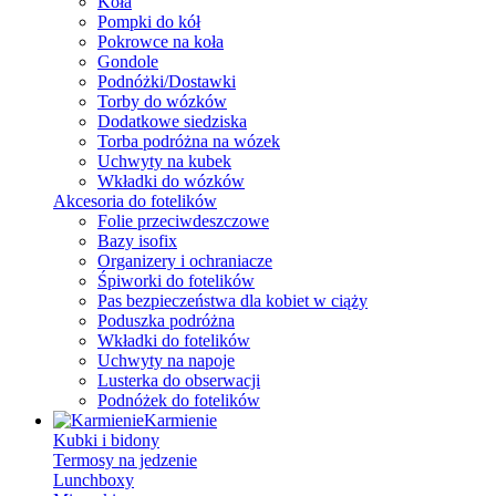
Koła
Pompki do kół
Pokrowce na koła
Gondole
Podnóżki/Dostawki
Torby do wózków
Dodatkowe siedziska
Torba podróżna na wózek
Uchwyty na kubek
Wkładki do wózków
Akcesoria do fotelików
Folie przeciwdeszczowe
Bazy isofix
Organizery i ochraniacze
Śpiworki do fotelików
Pas bezpieczeństwa dla kobiet w ciąży
Poduszka podróżna
Wkładki do fotelików
Uchwyty na napoje
Lusterka do obserwacji
Podnóżek do fotelików
Karmienie
Kubki i bidony
Termosy na jedzenie
Lunchboxy