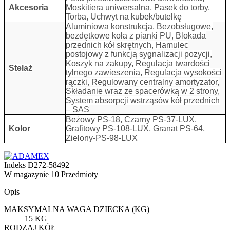
Akcesoria
Moskitiera uniwersalna, Pasek do torby,
Torba, Uchwyt na kubek/butelkę
Aluminiowa konstrukcja, Bezobsługowe,
bezdętkowe koła z pianki PU, Blokada
przednich kół skrętnych, Hamulec
postojowy z funkcją sygnalizacji pozycji,
Koszyk na zakupy, Regulacja twardości
Stelaż
tylnego zawieszenia, Regulacja wysokości
rączki, Regulowany centralny amortyzator,
Składanie wraz ze spacerówką w 2 strony,
System absorpcji wstrząsów kół przednich
– SAS
Beżowy PS-18, Czarny PS-37-LUX,
Kolor
Grafitowy PS-108-LUX, Granat PS-64,
Zielony-PS-98-LUX
Indeks
D272-58492
W magazynie
10 Przedmioty
Opis
MAKSYMALNA WAGA DZIECKA (KG)
15 KG
RODZAJ KÓŁ