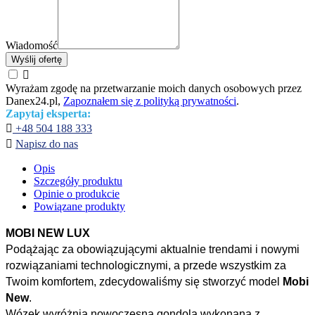
Wiadomość
Wyślij ofertę

Wyrażam zgodę na przetwarzanie moich danych osobowych przez
Danex24.pl,
Zapoznałem się z polityką prywatności
.
Zapytaj eksperta:

+48 504 188 333

Napisz do nas
Opis
Szczegóły produktu
Opinie o produkcie
Powiązane produkty
MOBI NEW LUX
Podążając za obowiązującymi aktualnie trendami i nowymi
rozwiązaniami technologicznymi, a przede wszystkim za
Twoim komfortem, zdecydowaliśmy się stworzyć model
Mobi
New
.
Wózek wyróżnia nowoczesna gondola wykonana z