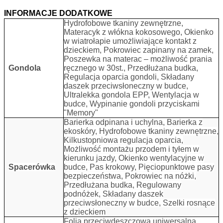
INFORMACJE DODATKOWE
Hydrofobowe tkaniny zewnętrzne,
Materacyk z włókna kokosowego, Okienko
w wiatrołapie umożliwiające kontakt z
dzieckiem, Pokrowiec zapinany na zamek,
Poszewka na materac – możliwość prania
Gondola
ręcznego w 30st., Przedłużana budka,
Regulacja oparcia gondoli, Składany
daszek przeciwsłoneczny w budce,
Ultralekka gondola EPP, Wentylacja w
budce, Wypinanie gondoli przyciskami
"Memory"
Barierka odpinana i uchylna, Barierka z
ekoskóry, Hydrofobowe tkaniny zewnętrzne,
Kilkustopniowa regulacja oparcia,
Możliwość montażu przodem i tyłem w
kierunku jazdy, Okienko wentylacyjne w
Spacerówka
budce, Pas krokowy, Pięciopunktowe pasy
bezpieczeństwa, Pokrowiec na nóżki,
Przedłużana budka, Regulowany
podnóżek, Składany daszek
przeciwsłoneczny w budce, Szelki rosnące
z dzieckiem
Folia przeciwdeszczowa uniwersalna,