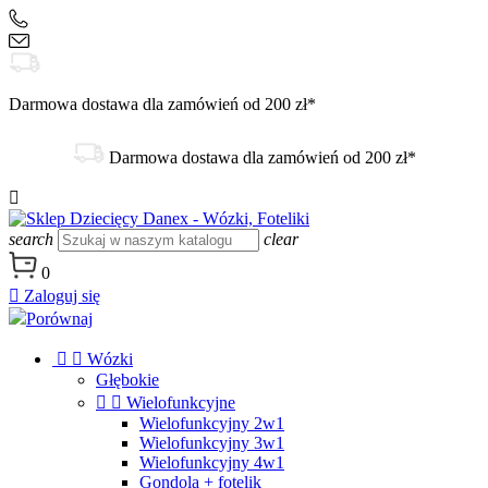
+48 504 188 333
sklep@danex24.pl
Darmowa dostawa dla zamówień od 200 zł*
Darmowa dostawa dla zamówień od 200 zł*

search
clear
0

Zaloguj się
Porównaj


Wózki
Głębokie


Wielofunkcyjne
Wielofunkcyjny 2w1
Wielofunkcyjny 3w1
Wielofunkcyjny 4w1
Gondola + fotelik