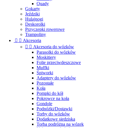
Quady
Gokarty
Jeździki
Hulajnogi
Deskorolki
Przyczepki rowerowe
Trampoliny


Akcesoria


Akcesoria do wózków
Parasolki do wózków
Moskitiery
Folie przeciwdeszczowe
Muffki
Śpiworki
Adaptery do wózków
Pozostałe
Koła
Pompki do kół
Pokrowce na koła
Gondole
Podnóżki/Dostawki
Torby do wózków
Dodatkowe siedziska
Torba podróżna na wózek