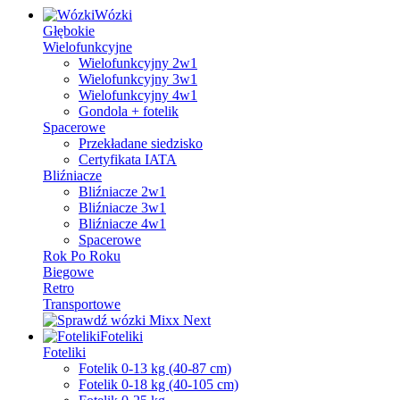
Wózki
Głębokie
Wielofunkcyjne
Wielofunkcyjny 2w1
Wielofunkcyjny 3w1
Wielofunkcyjny 4w1
Gondola + fotelik
Spacerowe
Przekładane siedzisko
Certyfikata IATA
Bliźniacze
Bliźniacze 2w1
Bliźniacze 3w1
Bliźniacze 4w1
Spacerowe
Rok Po Roku
Biegowe
Retro
Transportowe
Foteliki
Foteliki
Fotelik 0-13 kg (40-87 cm)
Fotelik 0-18 kg (40-105 cm)