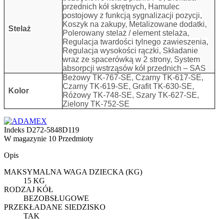
przednich kół skrętnych, Hamulec
postojowy z funkcją sygnalizacji pozycji,
Koszyk na zakupy, Metalizowane dodatki,
Stelaż
Polerowany stelaż / element stelaża,
Regulacja twardości tylnego zawieszenia,
Regulacja wysokości rączki, Składanie
wraz ze spacerówką w 2 strony, System
absorpcji wstrząsów kół przednich – SAS
Beżowy TK-767-SE, Czarny TK-617-SE,
Czarny TK-619-SE, Grafit TK-630-SE,
Kolor
Różowy TK-748-SE, Szary TK-627-SE,
Zielony TK-752-SE
Indeks
D272-5848D119
W magazynie
10 Przedmioty
Opis
MAKSYMALNA WAGA DZIECKA (KG)
15 KG
RODZAJ KÓŁ
BEZOBSŁUGOWE
PRZEKŁADANE SIEDZISKO
TAK