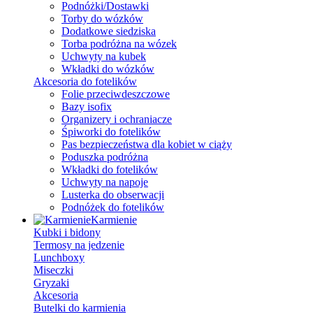
Podnóżki/Dostawki
Torby do wózków
Dodatkowe siedziska
Torba podróżna na wózek
Uchwyty na kubek
Wkładki do wózków
Akcesoria do fotelików
Folie przeciwdeszczowe
Bazy isofix
Organizery i ochraniacze
Śpiworki do fotelików
Pas bezpieczeństwa dla kobiet w ciąży
Poduszka podróżna
Wkładki do fotelików
Uchwyty na napoje
Lusterka do obserwacji
Podnóżek do fotelików
Karmienie
Kubki i bidony
Termosy na jedzenie
Lunchboxy
Miseczki
Gryzaki
Akcesoria
Butelki do karmienia