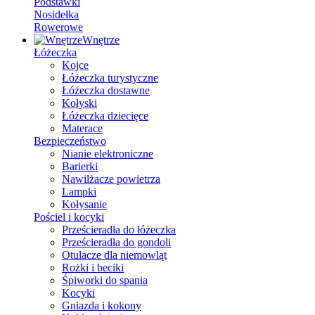
Podstawki
Nosidełka
Rowerowe
Wnętrze
Łóżeczka
Kojce
Łóżeczka turystyczne
Łóżeczka dostawne
Kołyski
Łóżeczka dziecięce
Materace
Bezpieczeństwo
Nianie elektroniczne
Barierki
Nawilżacze powietrza
Lampki
Kołysanie
Pościel i kocyki
Prześcieradła do łóżeczka
Prześcieradła do gondoli
Otulacze dla niemowląt
Rożki i beciki
Śpiworki do spania
Kocyki
Gniazda i kokony