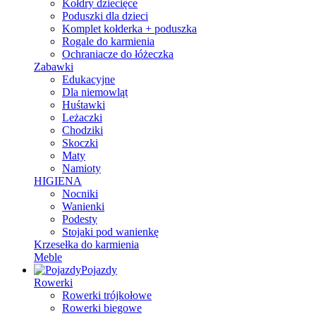
Kołdry dziecięce
Poduszki dla dzieci
Komplet kołderka + poduszka
Rogale do karmienia
Ochraniacze do łóżeczka
Zabawki
Edukacyjne
Dla niemowląt
Huśtawki
Leżaczki
Chodziki
Skoczki
Maty
Namioty
HIGIENA
Nocniki
Wanienki
Podesty
Stojaki pod wanienkę
Krzesełka do karmienia
Meble
Pojazdy
Rowerki
Rowerki trójkołowe
Rowerki biegowe