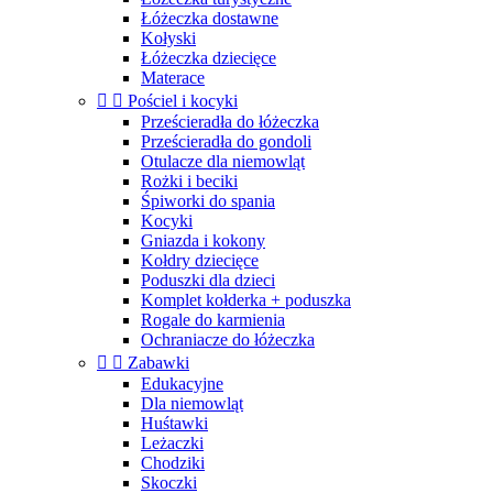
Łóżeczka dostawne
Kołyski
Łóżeczka dziecięce
Materace


Pościel i kocyki
Prześcieradła do łóżeczka
Prześcieradła do gondoli
Otulacze dla niemowląt
Rożki i beciki
Śpiworki do spania
Kocyki
Gniazda i kokony
Kołdry dziecięce
Poduszki dla dzieci
Komplet kołderka + poduszka
Rogale do karmienia
Ochraniacze do łóżeczka


Zabawki
Edukacyjne
Dla niemowląt
Huśtawki
Leżaczki
Chodziki
Skoczki