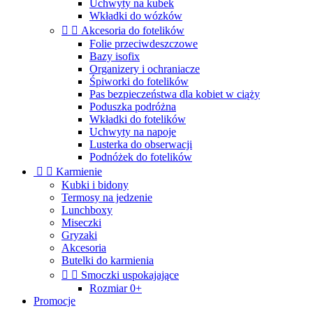
Uchwyty na kubek
Wkładki do wózków


Akcesoria do fotelików
Folie przeciwdeszczowe
Bazy isofix
Organizery i ochraniacze
Śpiworki do fotelików
Pas bezpieczeństwa dla kobiet w ciąży
Poduszka podróżna
Wkładki do fotelików
Uchwyty na napoje
Lusterka do obserwacji
Podnóżek do fotelików


Karmienie
Kubki i bidony
Termosy na jedzenie
Lunchboxy
Miseczki
Gryzaki
Akcesoria
Butelki do karmienia


Smoczki uspokajające
Rozmiar 0+
Promocje