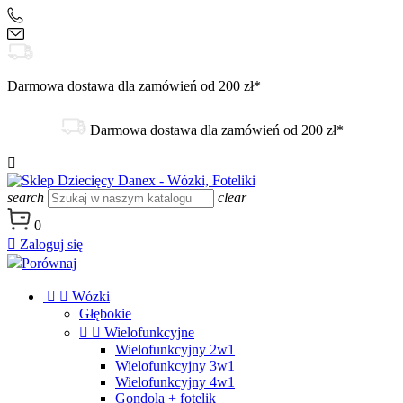
+48 504 188 333
sklep@danex24.pl
Darmowa dostawa dla zamówień od 200 zł*
Darmowa dostawa dla zamówień od 200 zł*

search
clear
0

Zaloguj się
Porównaj


Wózki
Głębokie


Wielofunkcyjne
Wielofunkcyjny 2w1
Wielofunkcyjny 3w1
Wielofunkcyjny 4w1
Gondola + fotelik