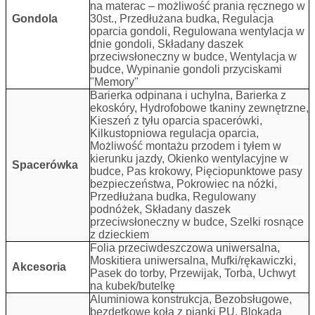
na materac – możliwość prania ręcznego w
Gondola
30st., Przedłużana budka, Regulacja
oparcia gondoli, Regulowana wentylacja w
dnie gondoli, Składany daszek
przeciwsłoneczny w budce, Wentylacja w
budce, Wypinanie gondoli przyciskami
"Memory"
Barierka odpinana i uchylna, Barierka z
ekoskóry, Hydrofobowe tkaniny zewnętrzne,
Kieszeń z tyłu oparcia spacerówki,
Kilkustopniowa regulacja oparcia,
Możliwość montażu przodem i tyłem w
kierunku jazdy, Okienko wentylacyjne w
Spacerówka
budce, Pas krokowy, Pięciopunktowe pasy
bezpieczeństwa, Pokrowiec na nóżki,
Przedłużana budka, Regulowany
podnóżek, Składany daszek
przeciwsłoneczny w budce, Szelki rosnące
z dzieckiem
Folia przeciwdeszczowa uniwersalna,
Moskitiera uniwersalna, Mufki/rękawiczki,
Akcesoria
Pasek do torby, Przewijak, Torba, Uchwyt
na kubek/butelkę
Aluminiowa konstrukcja, Bezobsługowe,
bezdętkowe koła z pianki PU, Blokada