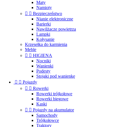
Maty
Namioty


Bezpieczeństwo
Nianie elektroniczne
Barierki
Nawilżacze powietrza
Lampki
Kołysanie
Krzesełka do karmienia
Meble


HIGIENA
Nocniki
Wanienki
Podesty
Stojaki pod wanienkę


Pojazdy


Rowerki
Rowerki trójkołowe
Rowerki biegowe
Kaski


Pojazdy na akumulator
Samochody
Trójkołowce
Traktory