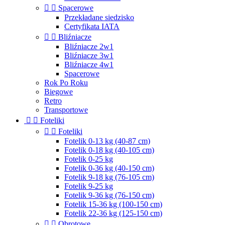


Spacerowe
Przekładane siedzisko
Certyfikata IATA


Bliźniacze
Bliźniacze 2w1
Bliźniacze 3w1
Bliźniacze 4w1
Spacerowe
Rok Po Roku
Biegowe
Retro
Transportowe


Foteliki


Foteliki
Fotelik 0-13 kg (40-87 cm)
Fotelik 0-18 kg (40-105 cm)
Fotelik 0-25 kg
Fotelik 0-36 kg (40-150 cm)
Fotelik 9-18 kg (76-105 cm)
Fotelik 9-25 kg
Fotelik 9-36 kg (76-150 cm)
Fotelik 15-36 kg (100-150 cm)
Fotelik 22-36 kg (125-150 cm)


Obrotowe