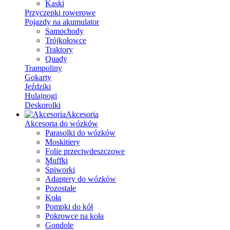
Kaski
Przyczepki rowerowe
Pojazdy na akumulator
Samochody
Trójkołowce
Traktory
Quady
Trampoliny
Gokarty
Jeździki
Hulajnogi
Deskorolki
Akcesoria
Akcesoria do wózków
Parasolki do wózków
Moskitiery
Folie przeciwdeszczowe
Muffki
Śpiworki
Adaptery do wózków
Pozostałe
Koła
Pompki do kół
Pokrowce na koła
Gondole