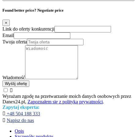
Found better price? Negotiate price
×
Link do oferty konkurencji
Email
Twoja oferta
Wiadomość
Wyślij ofertę

Wyrażam zgodę na przetwarzanie moich danych osobowych przez
Danex24.pl,
Zapoznałem się z polityką prywatności
.
Zapytaj eksperta:

+48 504 188 333

Napisz do nas
Opis
Szczegóły produktu