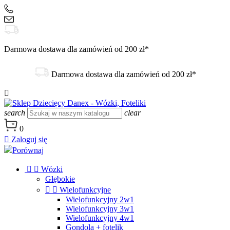
+48 504 188 333
sklep@danex24.pl
Darmowa dostawa dla zamówień od 200 zł*
Darmowa dostawa dla zamówień od 200 zł*

search
clear
0

Zaloguj się
Porównaj


Wózki
Głębokie


Wielofunkcyjne
Wielofunkcyjny 2w1
Wielofunkcyjny 3w1
Wielofunkcyjny 4w1
Gondola + fotelik