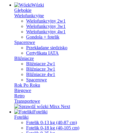
Wózki
Głębokie
Wielofunkcyjne
Wielofunkcyjny 2w1
Wielofunkcyjny 3w1
Wielofunkcyjny 4w1
Gondola + fotelik
Spacerowe
Przekładane siedzisko
Certyfikata IATA
Bliźniacze
Bliźniacze 2w1
Bliźniacze 3w1
Bliźniacze 4w1
Spacerowe
Rok Po Roku
Biegowe
Retro
Transportowe
Foteliki
Foteliki
Fotelik 0-13 kg (40-87 cm)
Fotelik 0-18 kg (40-105 cm)