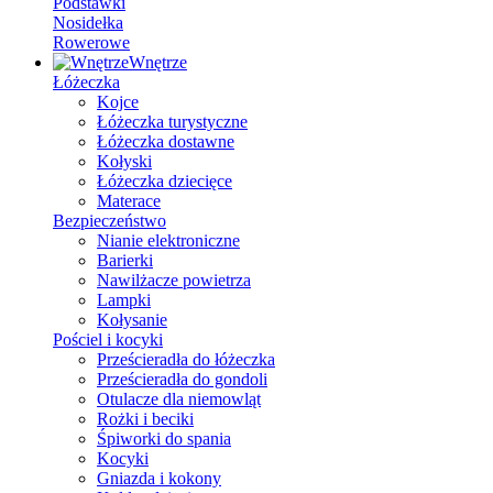
Podstawki
Nosidełka
Rowerowe
Wnętrze
Łóżeczka
Kojce
Łóżeczka turystyczne
Łóżeczka dostawne
Kołyski
Łóżeczka dziecięce
Materace
Bezpieczeństwo
Nianie elektroniczne
Barierki
Nawilżacze powietrza
Lampki
Kołysanie
Pościel i kocyki
Prześcieradła do łóżeczka
Prześcieradła do gondoli
Otulacze dla niemowląt
Rożki i beciki
Śpiworki do spania
Kocyki
Gniazda i kokony