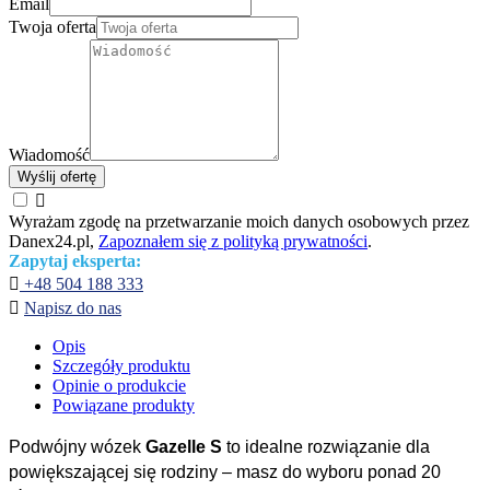
Email
Twoja oferta
Wiadomość
Wyślij ofertę

Wyrażam zgodę na przetwarzanie moich danych osobowych przez
Danex24.pl,
Zapoznałem się z polityką prywatności
.
Zapytaj eksperta:

+48 504 188 333

Napisz do nas
Opis
Szczegóły produktu
Opinie o produkcie
Powiązane produkty
Podwójny wózek
Gazelle S
to idealne rozwiązanie dla
powiększającej się rodziny – masz do wyboru ponad 20