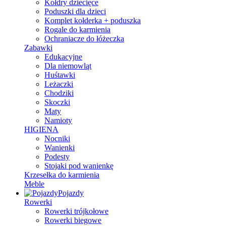
Kołdry dziecięce
Poduszki dla dzieci
Komplet kołderka + poduszka
Rogale do karmienia
Ochraniacze do łóżeczka
Zabawki
Edukacyjne
Dla niemowląt
Huśtawki
Leżaczki
Chodziki
Skoczki
Maty
Namioty
HIGIENA
Nocniki
Wanienki
Podesty
Stojaki pod wanienkę
Krzesełka do karmienia
Meble
Pojazdy
Rowerki
Rowerki trójkołowe
Rowerki biegowe