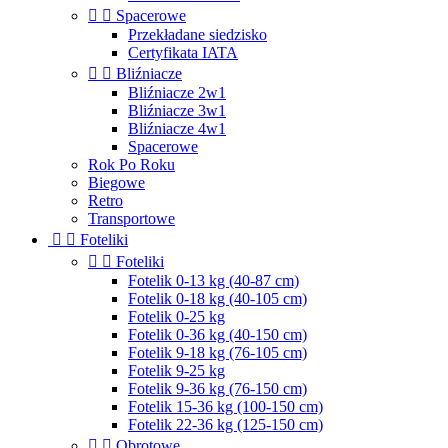


Spacerowe
Przekładane siedzisko
Certyfikata IATA


Bliźniacze
Bliźniacze 2w1
Bliźniacze 3w1
Bliźniacze 4w1
Spacerowe
Rok Po Roku
Biegowe
Retro
Transportowe


Foteliki


Foteliki
Fotelik 0-13 kg (40-87 cm)
Fotelik 0-18 kg (40-105 cm)
Fotelik 0-25 kg
Fotelik 0-36 kg (40-150 cm)
Fotelik 9-18 kg (76-105 cm)
Fotelik 9-25 kg
Fotelik 9-36 kg (76-150 cm)
Fotelik 15-36 kg (100-150 cm)
Fotelik 22-36 kg (125-150 cm)


Obrotowe