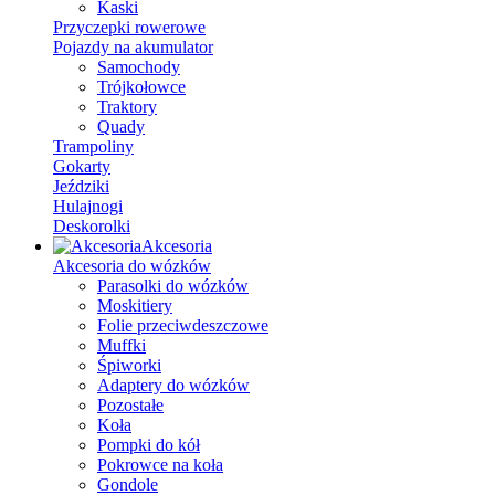
Kaski
Przyczepki rowerowe
Pojazdy na akumulator
Samochody
Trójkołowce
Traktory
Quady
Trampoliny
Gokarty
Jeździki
Hulajnogi
Deskorolki
Akcesoria
Akcesoria do wózków
Parasolki do wózków
Moskitiery
Folie przeciwdeszczowe
Muffki
Śpiworki
Adaptery do wózków
Pozostałe
Koła
Pompki do kół
Pokrowce na koła
Gondole