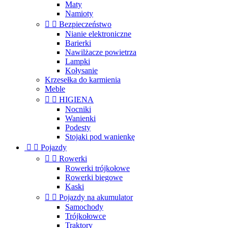
Maty
Namioty


Bezpieczeństwo
Nianie elektroniczne
Barierki
Nawilżacze powietrza
Lampki
Kołysanie
Krzesełka do karmienia
Meble


HIGIENA
Nocniki
Wanienki
Podesty
Stojaki pod wanienkę


Pojazdy


Rowerki
Rowerki trójkołowe
Rowerki biegowe
Kaski


Pojazdy na akumulator
Samochody
Trójkołowce
Traktory