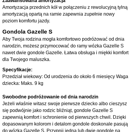
Zaawansowana amortyzacja
Amortyzacja przednich kół w połączeniu z rewolucyjną tylną
amortyzacją opartą na ramie zapewnia zupełnie nowy
poziom komfortu jazdy.
Gondola Gazelle S
Aby Twoja rodzina mogła komfortowo podróżować od dnia
narodzin, możesz przymocować do ramy wózka Gazelle S
nawet dwie gondole Gazelle. Łatwa obsługa i miękki komfort
dla Twojego maluszka.
Specyfikacje:
Przedział wiekowy: Od urodzenia do około 6 miesięcy
Waga
dziecka: Maks. 9 kg
Swobodne podróżowanie od dnia narodzin
Jeżeli właśnie witasz swoje pierwsze dziecko albo cieszysz
się podwójnie jako rodzic bliźniąt, gondole Gazelle S
zapewnią komfort i schronienie od pierwszych chwil. Dzięki
dopasowanym kolorom i detalom gondole doskonale pasują
do wózka Gazelle S. Przypnij jedną lub dwie gondole na