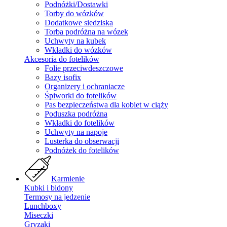
Podnóżki/Dostawki
Torby do wózków
Dodatkowe siedziska
Torba podróżna na wózek
Uchwyty na kubek
Wkładki do wózków
Akcesoria do fotelików
Folie przeciwdeszczowe
Bazy isofix
Organizery i ochraniacze
Śpiworki do fotelików
Pas bezpieczeństwa dla kobiet w ciąży
Poduszka podróżna
Wkładki do fotelików
Uchwyty na napoje
Lusterka do obserwacji
Podnóżek do fotelików
Karmienie
Kubki i bidony
Termosy na jedzenie
Lunchboxy
Miseczki
Gryzaki