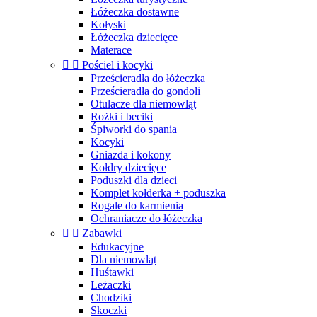
Łóżeczka dostawne
Kołyski
Łóżeczka dziecięce
Materace


Pościel i kocyki
Prześcieradła do łóżeczka
Prześcieradła do gondoli
Otulacze dla niemowląt
Rożki i beciki
Śpiworki do spania
Kocyki
Gniazda i kokony
Kołdry dziecięce
Poduszki dla dzieci
Komplet kołderka + poduszka
Rogale do karmienia
Ochraniacze do łóżeczka


Zabawki
Edukacyjne
Dla niemowląt
Huśtawki
Leżaczki
Chodziki
Skoczki