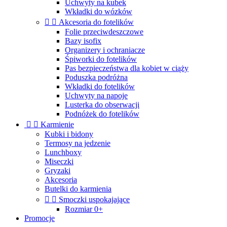
Uchwyty na kubek
Wkładki do wózków


Akcesoria do fotelików
Folie przeciwdeszczowe
Bazy isofix
Organizery i ochraniacze
Śpiworki do fotelików
Pas bezpieczeństwa dla kobiet w ciąży
Poduszka podróżna
Wkładki do fotelików
Uchwyty na napoje
Lusterka do obserwacji
Podnóżek do fotelików


Karmienie
Kubki i bidony
Termosy na jedzenie
Lunchboxy
Miseczki
Gryzaki
Akcesoria
Butelki do karmienia


Smoczki uspokajające
Rozmiar 0+
Promocje