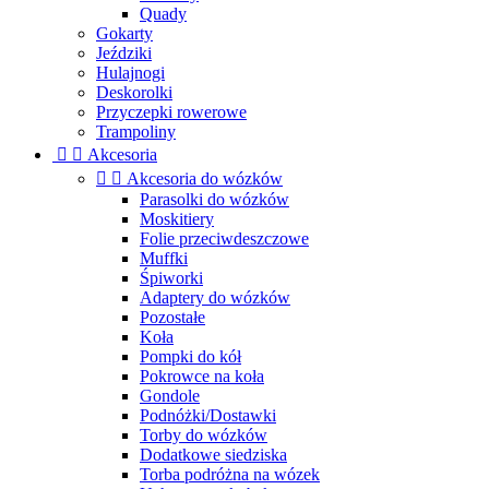
Quady
Gokarty
Jeździki
Hulajnogi
Deskorolki
Przyczepki rowerowe
Trampoliny


Akcesoria


Akcesoria do wózków
Parasolki do wózków
Moskitiery
Folie przeciwdeszczowe
Muffki
Śpiworki
Adaptery do wózków
Pozostałe
Koła
Pompki do kół
Pokrowce na koła
Gondole
Podnóżki/Dostawki
Torby do wózków
Dodatkowe siedziska
Torba podróżna na wózek