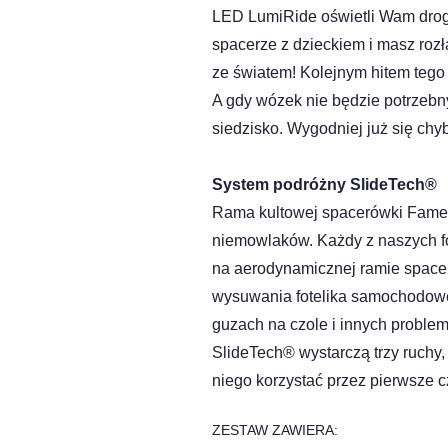
LED LumiRide oświetli Wam drogę
spacerze z dzieckiem i masz roz
ze światem! Kolejnym hitem tego
A gdy wózek nie będzie potrzebny
siedzisko. Wygodniej już się chyb
System podróżny SlideTech®
Rama kultowej spacerówki Fame 
niemowlaków. Każdy z naszych f
na aerodynamicznej ramie space
wysuwania fotelika samochodoweg
guzach na czole i innych probl
SlideTech® wystarczą trzy ruchy
niego korzystać przez pierwsze cz
ZESTAW ZAWIERA: