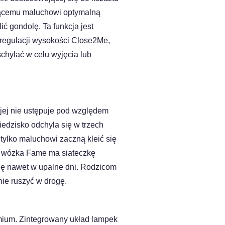
piącemu maluchowi optymalną
ć gondolę. Ta funkcja jest
 regulacji wysokości Close2Me,
schylać w celu wyjęcia lub
 jej nie ustępuje pod względem
iedzisko odchyla się w trzech
tylko maluchowi zaczną kleić się
o wózka Fame ma siateczkę
ię nawet w upalne dni. Rodzicom
ie ruszyć w drogę.
mium. Zintegrowany układ lampek