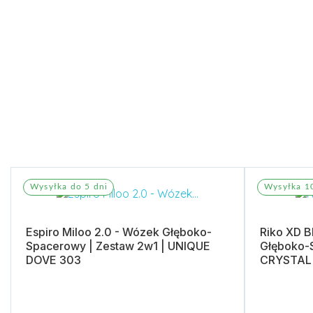
Wysyłka do 5 dni
Wysyłka 1
Espiro Miloo 2.0 - Wózek Głęboko-
Riko XD B
Spacerowy | Zestaw 2w1 | UNIQUE
Głęboko-S
DOVE 303
CRYSTAL