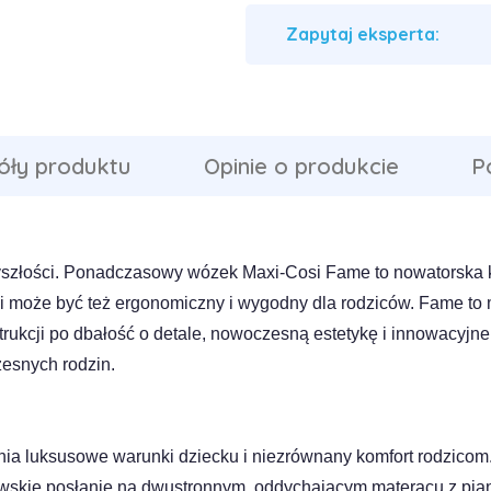
Zapytaj eksperta:
óły produktu
Opinie o produkcie
P
yszłości. Ponadczasowy wózek Maxi-Cosi Fame to nowatorska k
ci może być też ergonomiczny i wygodny dla rodziców. Fame t
rukcji po dbałość o detale, nowoczesną estetykę i innowacyjne
esnych rodzin.
 luksusowe warunki dziecku i niezrównany komfort rodzicom. 
ewskie posłanie na dwustronnym, oddychającym materacu z piank