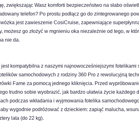
, zwiększając Wasz komforti bezpieczeństwo na słabo oświetl
ładowany telefon? Po prostu podłącz go do zintegrowanego po
 wózka jest zawieszenie CosiCruise, zapewniające superpłynną
, możesz go złożyć w mgnieniu oka niezależnie od tego, w któr
a nie da.
jest kompatybilna z naszymi najnowocześniejszymi fotelikam
otelików samochodowych z rodziny 360 Pro z rewolucyjną tec
rówki Fame za pomocą jednego kliknięcia. Przed wypróbowani
o trudno sobie wyobrazić, jak bardzo ułatwia życie każdego d
emach podczas wkładania i wyjmowania fotelika samochodoweg
, aby wygodnie podróżować z dzieckiem: zapiąć malucha, wsuną
tery lata (do 22 kg).