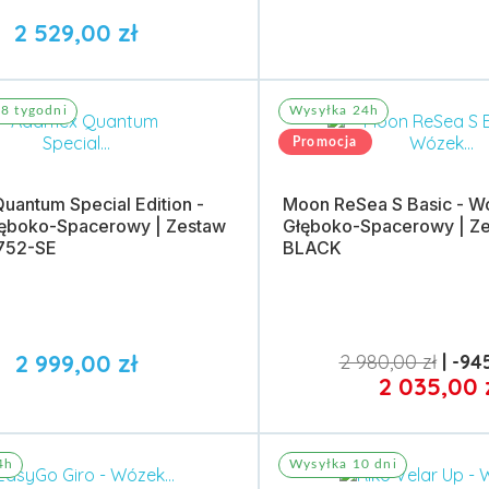
2 529,00 zł
do koszyka
Dodaj do koszyka
8 tygodni
Wysyłka 24h
Promocja
antum Special Edition -
Moon ReSea S Basic - W
ęboko-Spacerowy | Zestaw
Głęboko-Spacerowy | Ze
-752-SE
BLACK
2 999,00 zł
2 980,00 zł
-945
2 035,00 
do koszyka
Dodaj do koszyka
4h
Wysyłka 10 dni