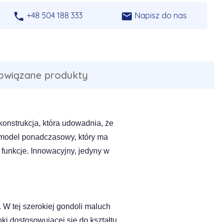


+48 504 188 333
Napisz do nas
owiązane produkty
onstrukcja, która udowadnia, że
o model ponadczasowy, który ma
 funkcje. Innowacyjny, jedyny w
W tej szerokiej gondoli maluch
i dostosowującej się do kształtu