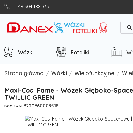
+48 504 188 333
searc
Wózki
Foteliki
Wn
Strona główna
Wózki
Wielofunkcyjne
Wie
Maxi-Cosi Fame - Wózek Głęboko-Spacer
TWILLIC GREEN
3220660003518
Kod EAN: