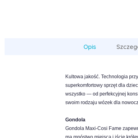
Opis
Szczeg
Kultowa jakość. Technologia prz
superkomfortowy sprzęt dla dzie
wszystko — od perfekcyjnej konst
swoim rodzaju wózek dla nowocz
Gondola
Gondola Maxi-Cosi Fame zapewnia
ma mnóstwo miejsca i iście król