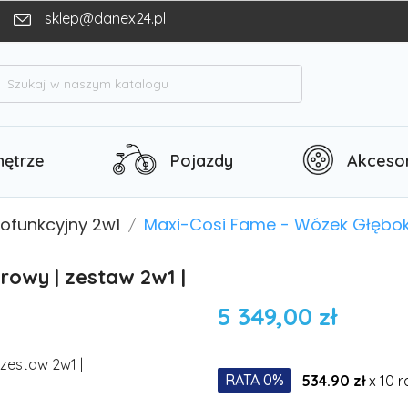
sklep@danex24.pl
h
ętrze
Pojazdy
Akcesor
lofunkcyjny 2w1
Maxi-Cosi Fame - Wózek Głębok
owy | zestaw 2w1 |
5 349,00 zł
RATA 0%
534.90 zł
x 10 r