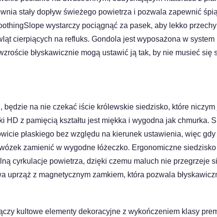
pewnia stały dopływ świeżego powietrza i pozwala zapewnić ś
othingSlope wystarczy pociągnąć za pasek, aby lekko przechyli
ąt cierpiących na refluks. Gondola jest wyposażona w system
wzroście błyskawicznie mogą ustawić ją tak, by nie musieć się 
, będzie na nie czekać iście królewskie siedzisko, które niczym
ki HD z pamięcią kształtu jest miękka i wygodna jak chmurka. S
wicie płaskiego bez względu na kierunek ustawienia, więc gdy 
by wózek zamienić w wygodne łóżeczko. Ergonomiczne siedzisk
ą cyrkulacje powietrza, dzięki czemu maluch nie przegrzeje s
a uprząż z magnetycznym zamkiem, która pozwala błyskawiczn
czy kultowe elementy dekoracyjne z wykończeniem klasy pre