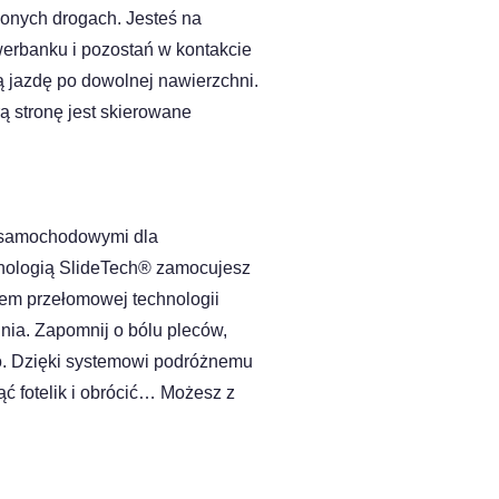
onych drogach. Jesteś na
werbanku i pozostań w kontakcie
 jazdę po dowolnej nawierzchni.
ą stronę jest skierowane
i samochodowymi dla
hnologią SlideTech® zamocujesz
em przełomowej technologii
nia. Zapomnij o bólu pleców,
o. Dzięki systemowi podróżnemu
ć fotelik i obrócić… Możesz z