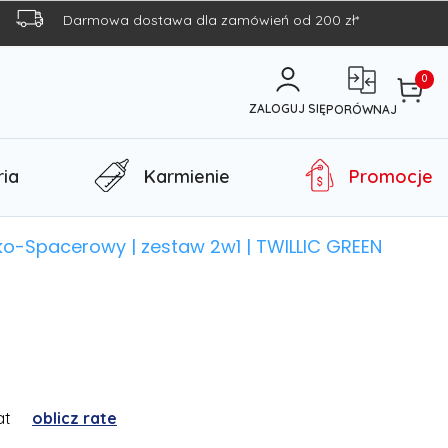
Darmowa dostawa dla zamówień od 200 zł*
0
ZALOGUJ SIĘ
PORÓWNAJ
ia
Karmienie
Promocje
o-Spacerowy | zestaw 2w1 | TWILLIC GREEN
at
oblicz rate