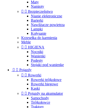
Maty
Namioty


Bezpieczeństwo
Nianie elektroniczne
Barierki
Nawilżacze powietrza
Lampki
Kołysanie
Krzesełka do karmienia
Meble


HIGIENA
Nocniki
Wanienki
Podesty
Stojaki pod wanienkę


Pojazdy


Rowerki
Rowerki trójkołowe
Rowerki biegowe
Kaski


Pojazdy na akumulator
Samochody
Trójkołowce
Traktory