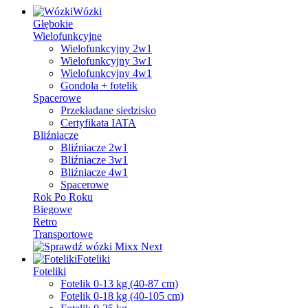
Wózki
Głębokie
Wielofunkcyjne
Wielofunkcyjny 2w1
Wielofunkcyjny 3w1
Wielofunkcyjny 4w1
Gondola + fotelik
Spacerowe
Przekładane siedzisko
Certyfikata IATA
Bliźniacze
Bliźniacze 2w1
Bliźniacze 3w1
Bliźniacze 4w1
Spacerowe
Rok Po Roku
Biegowe
Retro
Transportowe
Foteliki
Foteliki
Fotelik 0-13 kg (40-87 cm)
Fotelik 0-18 kg (40-105 cm)