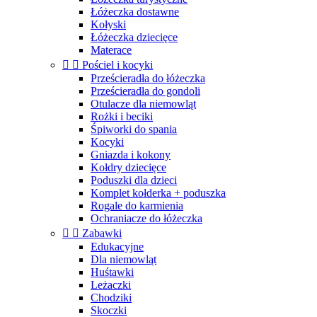
Łóżeczka dostawne
Kołyski
Łóżeczka dziecięce
Materace


Pościel i kocyki
Prześcieradła do łóżeczka
Prześcieradła do gondoli
Otulacze dla niemowląt
Rożki i beciki
Śpiworki do spania
Kocyki
Gniazda i kokony
Kołdry dziecięce
Poduszki dla dzieci
Komplet kołderka + poduszka
Rogale do karmienia
Ochraniacze do łóżeczka


Zabawki
Edukacyjne
Dla niemowląt
Huśtawki
Leżaczki
Chodziki
Skoczki