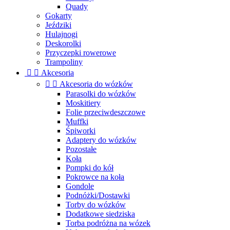
Quady
Gokarty
Jeździki
Hulajnogi
Deskorolki
Przyczepki rowerowe
Trampoliny


Akcesoria


Akcesoria do wózków
Parasolki do wózków
Moskitiery
Folie przeciwdeszczowe
Muffki
Śpiworki
Adaptery do wózków
Pozostałe
Koła
Pompki do kół
Pokrowce na koła
Gondole
Podnóżki/Dostawki
Torby do wózków
Dodatkowe siedziska
Torba podróżna na wózek