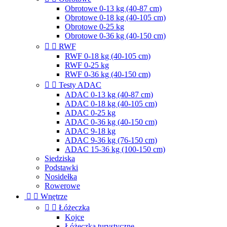
Obrotowe 0-13 kg (40-87 cm)
Obrotowe 0-18 kg (40-105 cm)
Obrotowe 0-25 kg
Obrotowe 0-36 kg (40-150 cm)


RWF
RWF 0-18 kg (40-105 cm)
RWF 0-25 kg
RWF 0-36 kg (40-150 cm)


Testy ADAC
ADAC 0-13 kg (40-87 cm)
ADAC 0-18 kg (40-105 cm)
ADAC 0-25 kg
ADAC 0-36 kg (40-150 cm)
ADAC 9-18 kg
ADAC 9-36 kg (76-150 cm)
ADAC 15-36 kg (100-150 cm)
Siedziska
Podstawki
Nosidełka
Rowerowe


Wnętrze


Łóżeczka
Kojce
Łóżeczka turystyczne