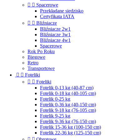


Spacerowe
Przekładane siedzisko
Certyfikata IATA


Bliźniacze
Bliźniacze 2w1
Bliźniacze 3w1
Bliźniacze 4w1
Spacerowe
Rok Po Roku
Biegowe
Retro
Transportowe


Foteliki


Foteliki
Fotelik 0-13 kg (40-87 cm)
Fotelik 0-18 kg (40-105 cm)
Fotelik 0-25 kg
Fotelik 0-36 kg (40-150 cm)
Fotelik 9-18 kg (76-105 cm)
Fotelik 9-25 kg
Fotelik 9-36 kg (76-150 cm)
Fotelik 15-36 kg (100-150 cm)
Fotelik 22-36 kg (125-150 cm)


Obrotowe