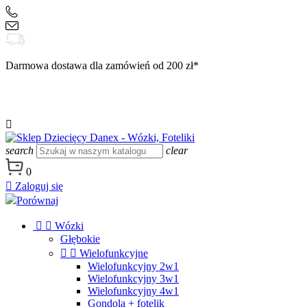
+48 504 188 333
sklep@danex24.pl
Darmowa dostawa dla zamówień od 200 zł*

search
clear
0

Zaloguj się
Porównaj


Wózki
Głębokie


Wielofunkcyjne
Wielofunkcyjny 2w1
Wielofunkcyjny 3w1
Wielofunkcyjny 4w1
Gondola + fotelik