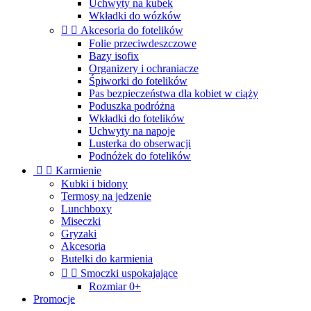
Uchwyty na kubek
Wkładki do wózków


Akcesoria do fotelików
Folie przeciwdeszczowe
Bazy isofix
Organizery i ochraniacze
Śpiworki do fotelików
Pas bezpieczeństwa dla kobiet w ciąży
Poduszka podróżna
Wkładki do fotelików
Uchwyty na napoje
Lusterka do obserwacji
Podnóżek do fotelików


Karmienie
Kubki i bidony
Termosy na jedzenie
Lunchboxy
Miseczki
Gryzaki
Akcesoria
Butelki do karmienia


Smoczki uspokajające
Rozmiar 0+
Promocje