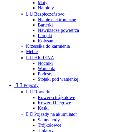
Maty
Namioty


Bezpieczeństwo
Nianie elektroniczne
Barierki
Nawilżacze powietrza
Lampki
Kołysanie
Krzesełka do karmienia
Meble


HIGIENA
Nocniki
Wanienki
Podesty
Stojaki pod wanienkę


Pojazdy


Rowerki
Rowerki trójkołowe
Rowerki biegowe
Kaski


Pojazdy na akumulator
Samochody
Trójkołowce
Traktory