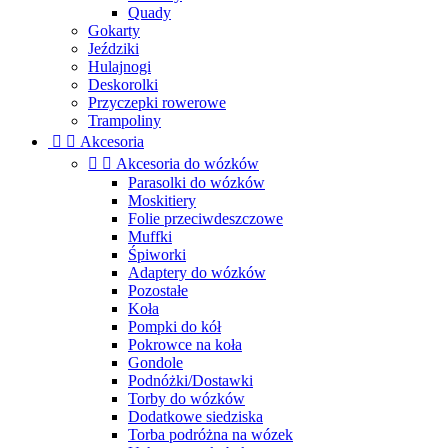
Quady
Gokarty
Jeździki
Hulajnogi
Deskorolki
Przyczepki rowerowe
Trampoliny


Akcesoria


Akcesoria do wózków
Parasolki do wózków
Moskitiery
Folie przeciwdeszczowe
Muffki
Śpiworki
Adaptery do wózków
Pozostałe
Koła
Pompki do kół
Pokrowce na koła
Gondole
Podnóżki/Dostawki
Torby do wózków
Dodatkowe siedziska
Torba podróżna na wózek