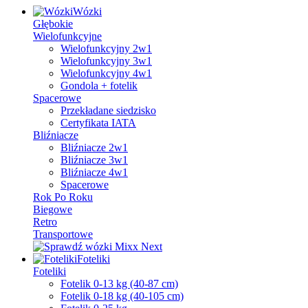
Wózki
Głębokie
Wielofunkcyjne
Wielofunkcyjny 2w1
Wielofunkcyjny 3w1
Wielofunkcyjny 4w1
Gondola + fotelik
Spacerowe
Przekładane siedzisko
Certyfikata IATA
Bliźniacze
Bliźniacze 2w1
Bliźniacze 3w1
Bliźniacze 4w1
Spacerowe
Rok Po Roku
Biegowe
Retro
Transportowe
Foteliki
Foteliki
Fotelik 0-13 kg (40-87 cm)
Fotelik 0-18 kg (40-105 cm)