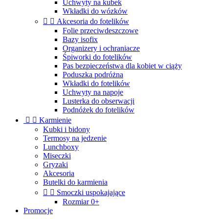
Uchwyty na kubek
Wkładki do wózków


Akcesoria do fotelików
Folie przeciwdeszczowe
Bazy isofix
Organizery i ochraniacze
Śpiworki do fotelików
Pas bezpieczeństwa dla kobiet w ciąży
Poduszka podróżna
Wkładki do fotelików
Uchwyty na napoje
Lusterka do obserwacji
Podnóżek do fotelików


Karmienie
Kubki i bidony
Termosy na jedzenie
Lunchboxy
Miseczki
Gryzaki
Akcesoria
Butelki do karmienia


Smoczki uspokajające
Rozmiar 0+
Promocje