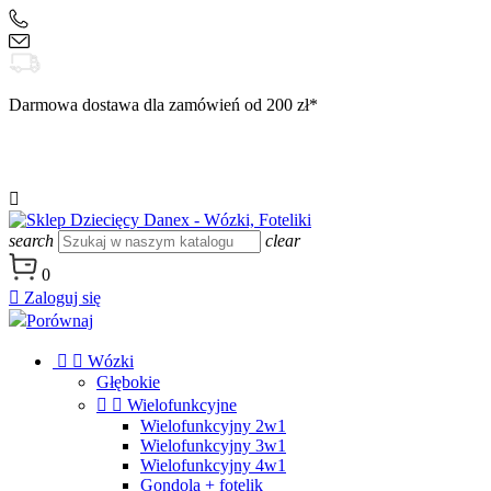
+48 504 188 333
sklep@danex24.pl
Darmowa dostawa dla zamówień od 200 zł*

search
clear
0

Zaloguj się
Porównaj


Wózki
Głębokie


Wielofunkcyjne
Wielofunkcyjny 2w1
Wielofunkcyjny 3w1
Wielofunkcyjny 4w1
Gondola + fotelik