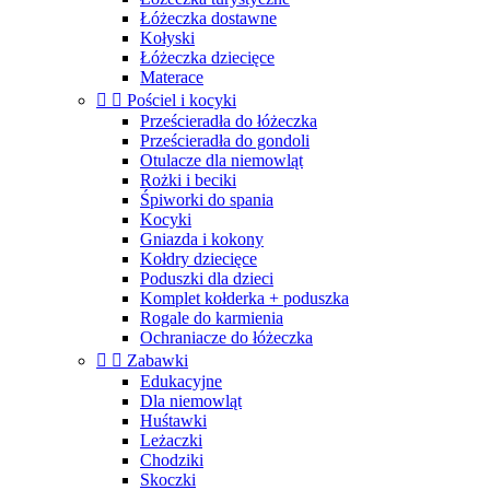
Łóżeczka dostawne
Kołyski
Łóżeczka dziecięce
Materace


Pościel i kocyki
Prześcieradła do łóżeczka
Prześcieradła do gondoli
Otulacze dla niemowląt
Rożki i beciki
Śpiworki do spania
Kocyki
Gniazda i kokony
Kołdry dziecięce
Poduszki dla dzieci
Komplet kołderka + poduszka
Rogale do karmienia
Ochraniacze do łóżeczka


Zabawki
Edukacyjne
Dla niemowląt
Huśtawki
Leżaczki
Chodziki
Skoczki