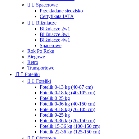


Spacerowe
Przekładane siedzisko
Certyfikata IATA


Bliźniacze
Bliźniacze 2w1
Bliźniacze 3w1
Bliźniacze 4w1
Spacerowe
Rok Po Roku
Biegowe
Retro
Transportowe


Foteliki


Foteliki
Fotelik 0-13 kg (40-87 cm)
Fotelik 0-18 kg (40-105 cm)
Fotelik 0-25 kg
Fotelik 0-36 kg (40-150 cm)
Fotelik 9-18 kg (76-105 cm)
Fotelik 9-25 kg
Fotelik 9-36 kg (76-150 cm)
Fotelik 15-36 kg (100-150 cm)
Fotelik 22-36 kg (125-150 cm)


Obrotowe