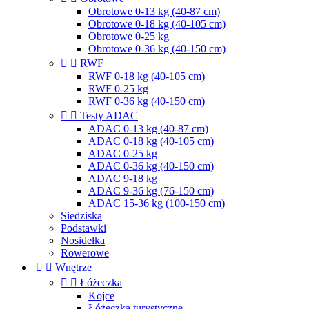
Obrotowe 0-13 kg (40-87 cm)
Obrotowe 0-18 kg (40-105 cm)
Obrotowe 0-25 kg
Obrotowe 0-36 kg (40-150 cm)


RWF
RWF 0-18 kg (40-105 cm)
RWF 0-25 kg
RWF 0-36 kg (40-150 cm)


Testy ADAC
ADAC 0-13 kg (40-87 cm)
ADAC 0-18 kg (40-105 cm)
ADAC 0-25 kg
ADAC 0-36 kg (40-150 cm)
ADAC 9-18 kg
ADAC 9-36 kg (76-150 cm)
ADAC 15-36 kg (100-150 cm)
Siedziska
Podstawki
Nosidełka
Rowerowe


Wnętrze


Łóżeczka
Kojce
Łóżeczka turystyczne