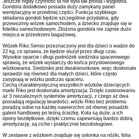
Jeszcze nigdy czynność ta nie była tak prosta i wygodna.
Gondola dodatkowo posiada duży zamykany panel
wentylacyjny w przedniej części. Funkcja szybkiego
składania gondoli będzie szczególnie przydatna, gdy
przewozimy wózek samochodem, a dziecko znajduje się w
foteliku samochodowym. Złożona gondola nie zajmie dużo
miejsca w przestrzeni bagażowej.
Wózek Riko Senso przeznaczony jest dla dzieci o wadze do
22 kg, co sprawia, że będzie służył przez długi czas.
Wysokie oparcie i długi podnóżek siedziska spacerowego
sprawią, że wózek wystarczy do końca przysłowiowego
wózkowania. Siedzisko jest dwukierunkowe, więc doskonale
sprawdzi się również dla małych dzieci, które często
zasypiają w wózku podczas spaceru.
Cechą charakterystyczną wszystkich wózków dziecięcych
marki Riko jest doskonała amortyzacja. Dzięki zastosowaniu
aż 3 niezależnych systemów amortyzacji, z czego aż dwa
posiadają regulację twardości, wózki Riko bez problemu
poradzą sobie na każdej nawierzchni od równej posadzki
galerii handlowej po leśną ścieżkę. Koła są duże, a ich
opony bezdętkowe, dzięki czemu zapewniają bardzo dobrą
amortyzację, są ciche i praktycznie bezobsługowe.
W zestawie z wózkiem znajduje się osłonka na nóżki, folia