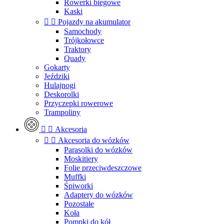
Rowerki biegowe
Kaski


Pojazdy na akumulator
Samochody
Trójkołowce
Traktory
Quady
Gokarty
Jeździki
Hulajnogi
Deskorolki
Przyczepki rowerowe
Trampoliny


Akcesoria


Akcesoria do wózków
Parasolki do wózków
Moskitiery
Folie przeciwdeszczowe
Muffki
Śpiworki
Adaptery do wózków
Pozostałe
Koła
Pompki do kół