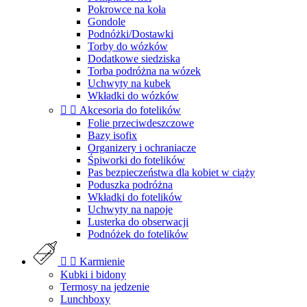
Pokrowce na koła
Gondole
Podnóżki/Dostawki
Torby do wózków
Dodatkowe siedziska
Torba podróżna na wózek
Uchwyty na kubek
Wkładki do wózków


Akcesoria do fotelików
Folie przeciwdeszczowe
Bazy isofix
Organizery i ochraniacze
Śpiworki do fotelików
Pas bezpieczeństwa dla kobiet w ciąży
Poduszka podróżna
Wkładki do fotelików
Uchwyty na napoje
Lusterka do obserwacji
Podnóżek do fotelików


Karmienie
Kubki i bidony
Termosy na jedzenie
Lunchboxy