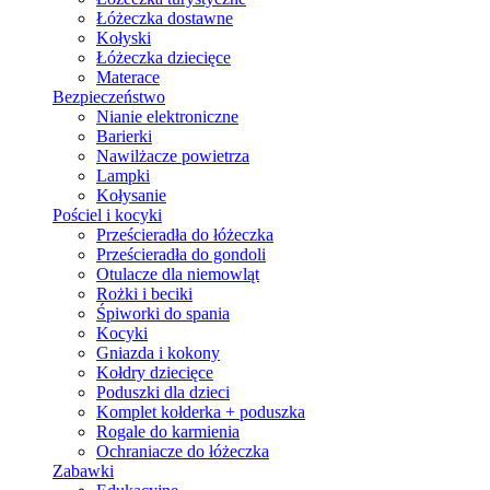
Łóżeczka dostawne
Kołyski
Łóżeczka dziecięce
Materace
Bezpieczeństwo
Nianie elektroniczne
Barierki
Nawilżacze powietrza
Lampki
Kołysanie
Pościel i kocyki
Prześcieradła do łóżeczka
Prześcieradła do gondoli
Otulacze dla niemowląt
Rożki i beciki
Śpiworki do spania
Kocyki
Gniazda i kokony
Kołdry dziecięce
Poduszki dla dzieci
Komplet kołderka + poduszka
Rogale do karmienia
Ochraniacze do łóżeczka
Zabawki