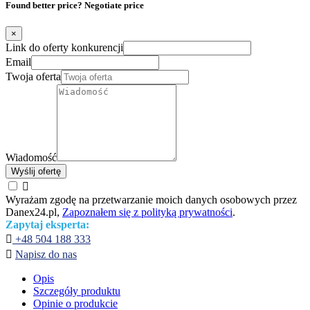
Found better price? Negotiate price
×
Link do oferty konkurencji
Email
Twoja oferta
Wiadomość
Wyślij ofertę

Wyrażam zgodę na przetwarzanie moich danych osobowych przez
Danex24.pl,
Zapoznałem się z polityką prywatności
.
Zapytaj eksperta:

+48 504 188 333

Napisz do nas
Opis
Szczegóły produktu
Opinie o produkcie