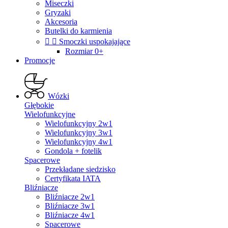
Miseczki
Gryzaki
Akcesoria
Butelki do karmienia


Smoczki uspokajające
Rozmiar 0+
Promocje
Wózki
Głębokie
Wielofunkcyjne
Wielofunkcyjny 2w1
Wielofunkcyjny 3w1
Wielofunkcyjny 4w1
Gondola + fotelik
Spacerowe
Przekładane siedzisko
Certyfikata IATA
Bliźniacze
Bliźniacze 2w1
Bliźniacze 3w1
Bliźniacze 4w1
Spacerowe