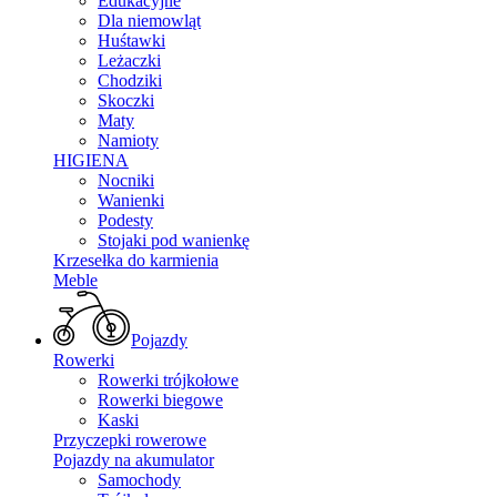
Edukacyjne
Dla niemowląt
Huśtawki
Leżaczki
Chodziki
Skoczki
Maty
Namioty
HIGIENA
Nocniki
Wanienki
Podesty
Stojaki pod wanienkę
Krzesełka do karmienia
Meble
Pojazdy
Rowerki
Rowerki trójkołowe
Rowerki biegowe
Kaski
Przyczepki rowerowe
Pojazdy na akumulator
Samochody