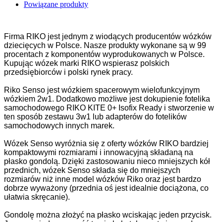
Powiązane produkty
Firma RIKO jest jednym z wiodących producentów wózków
dziecięcych w Polsce. Nasze produkty wykonane są w 99
procentach z komponentów wyprodukowanych w Polsce.
Kupując wózek marki RIKO wspierasz polskich
przedsiębiorców i polski rynek pracy.
Riko Senso jest wózkiem spacerowym wielofunkcyjnym
wózkiem 2w1. Dodatkowo możliwe jest dokupienie fotelika
samochodowego RIKO KITE 0+ Isofix Ready i stworzenie w
ten sposób zestawu 3w1 lub adapterów do fotelików
samochodowych innych marek.
Wózek Senso wyróżnia się z oferty wózków RIKO bardziej
kompaktowymi rozmiarami i innowacyjną składaną na
płasko gondolą. Dzięki zastosowaniu nieco mniejszych kół
przednich, wózek Senso składa się do mniejszych
rozmiarów niż inne model wózków Riko oraz jest bardzo
dobrze wyważony (przednia oś jest idealnie dociążona, co
ułatwia skręcanie).
Gondolę można złożyć na płasko wciskając jeden przycisk.