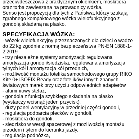
przeciwdeszczowa z praktycznym okienkiem, moskitiera
oraz torba zawieszana na prowadnicy wózka.
Senso jest propozycją dla tych z Państwa, którzy szukają
zgrabnego kompaktowego wózka wielofunkcyjnego z
gondolą składaną na płasko.
SPECYFIKACJA WÓZKA:
- wózek wielofunkcyjny przeznaczonych dla dzieci o wadze
do 22 kg zgodnie z normą bezpieczeństwa PN-EN 1888-1-
2:2019
- trzy niezależne systemy amortyzacji: regulowana
amortyzacja gondoli/siedziska, regulowana amortyzacja
tylnych kół i amortyzacja kół przednich,
- możliwość montażu fotelika samochodowego grupy RIKO
Kite 0+ ISOFIX Ready oraz fotelików innych znanych
światowych marek przy użyciu odpowiednich adapterów
- aluminiowy stelaż,
- gondola z funkcja szybkiego składania na płasko
(wystarczy wcisnąć jeden przycisk),
- duży panel wentylacyjny w przedniej części gondoli,
- regulacja podparcia plecków w gondoli,
- moskitiera do gondoli,
- siedzisko w wersji spacerowej z możliwością montażu
przodem i tyłem do kierunku jazdy,
- regulacja podnóżka,