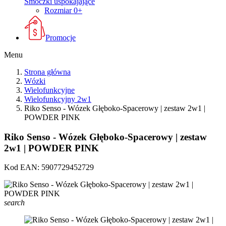
Smoczki uspokajające
Rozmiar 0+
Promocje
Menu
Strona główna
Wózki
Wielofunkcyjne
Wielofunkcyjny 2w1
Riko Senso - Wózek Głęboko-Spacerowy | zestaw 2w1 |
POWDER PINK
Riko Senso - Wózek Głęboko-Spacerowy | zestaw
2w1 | POWDER PINK
Kod EAN:
5907729452729
search