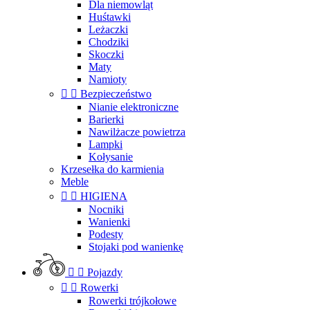
Dla niemowląt
Huśtawki
Leżaczki
Chodziki
Skoczki
Maty
Namioty


Bezpieczeństwo
Nianie elektroniczne
Barierki
Nawilżacze powietrza
Lampki
Kołysanie
Krzesełka do karmienia
Meble


HIGIENA
Nocniki
Wanienki
Podesty
Stojaki pod wanienkę


Pojazdy


Rowerki
Rowerki trójkołowe