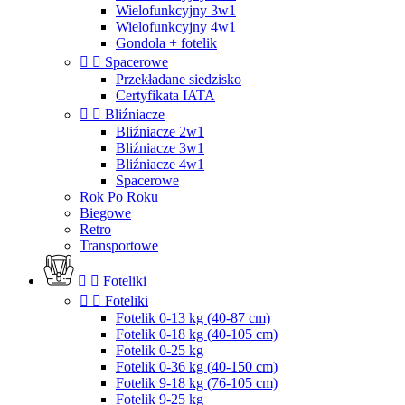
Wielofunkcyjny 3w1
Wielofunkcyjny 4w1
Gondola + fotelik


Spacerowe
Przekładane siedzisko
Certyfikata IATA


Bliźniacze
Bliźniacze 2w1
Bliźniacze 3w1
Bliźniacze 4w1
Spacerowe
Rok Po Roku
Biegowe
Retro
Transportowe


Foteliki


Foteliki
Fotelik 0-13 kg (40-87 cm)
Fotelik 0-18 kg (40-105 cm)
Fotelik 0-25 kg
Fotelik 0-36 kg (40-150 cm)
Fotelik 9-18 kg (76-105 cm)
Fotelik 9-25 kg