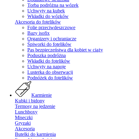
Torba podróżna na wózek
Uchwyty na kubek
Wkładki do wózków
Akcesoria do fotelików
Folie przeciwdeszczowe
Bazy isofix
Organizery i ochraniacze
Śpiworki do fotelików
Pas bezpieczeństwa dla kobiet w ciąży
Poduszka podróżna
Wkładki do fotelików
Uchwyty na napoje
Lusterka do obserwacji
Podnóżek do fotelików
Karmienie
Kubki i bidony
Termosy na jedzenie
Lunchboxy
Miseczki
Gryzaki
Akcesoria
Butelki do karmienia