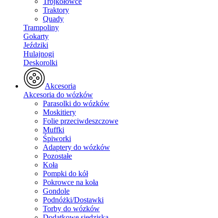
Trójkołowce
Traktory
Quady
Trampoliny
Gokarty
Jeździki
Hulajnogi
Deskorolki
Akcesoria
Akcesoria do wózków
Parasolki do wózków
Moskitiery
Folie przeciwdeszczowe
Muffki
Śpiworki
Adaptery do wózków
Pozostałe
Koła
Pompki do kół
Pokrowce na koła
Gondole
Podnóżki/Dostawki
Torby do wózków
Dodatkowe siedziska