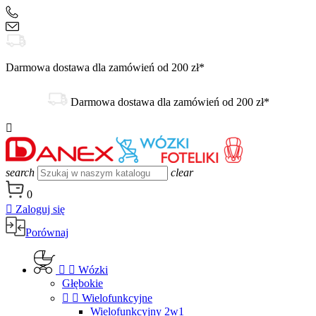
+48 504 188 333
sklep@danex24.pl
Darmowa dostawa dla zamówień od 200 zł*
Darmowa dostawa dla zamówień od 200 zł*

search
clear
0

Zaloguj się
Porównaj


Wózki
Głębokie


Wielofunkcyjne
Wielofunkcyjny 2w1