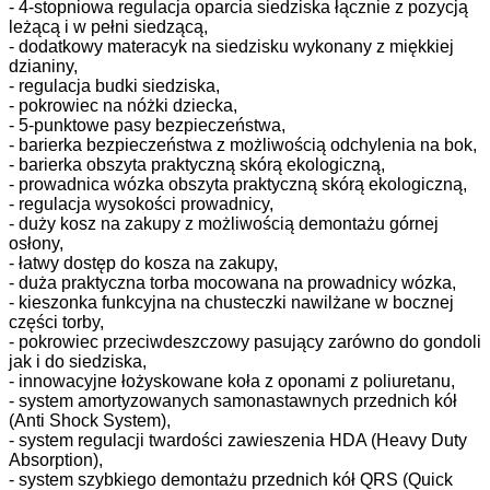
- 4-stopniowa regulacja oparcia siedziska łącznie z pozycją
leżącą i w pełni siedzącą,
- dodatkowy materacyk na siedzisku wykonany z miękkiej
dzianiny,
- regulacja budki siedziska,
- pokrowiec na nóżki dziecka,
- 5-punktowe pasy bezpieczeństwa,
- barierka bezpieczeństwa z możliwością odchylenia na bok,
- barierka obszyta praktyczną skórą ekologiczną,
- prowadnica wózka obszyta praktyczną skórą ekologiczną,
- regulacja wysokości prowadnicy,
- duży kosz na zakupy z możliwością demontażu górnej
osłony,
- łatwy dostęp do kosza na zakupy,
- duża praktyczna torba mocowana na prowadnicy wózka,
- kieszonka funkcyjna na chusteczki nawilżane w bocznej
części torby,
- pokrowiec przeciwdeszczowy pasujący zarówno do gondoli
jak i do siedziska,
- innowacyjne łożyskowane koła z oponami z poliuretanu,
- system amortyzowanych samonastawnych przednich kół
(Anti Shock System),
- system regulacji twardości zawieszenia HDA (Heavy Duty
Absorption),
- system szybkiego demontażu przednich kół QRS (Quick