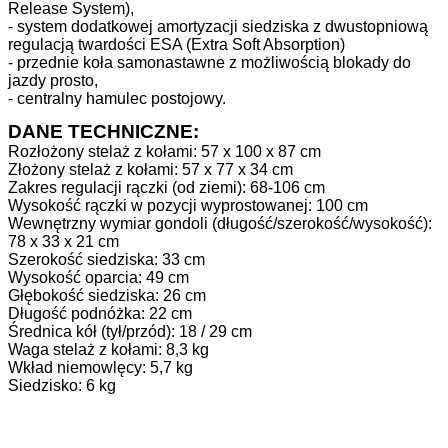
Release System),
- system dodatkowej amortyzacji siedziska z dwustopniową
regulacją twardości ESA (Extra Soft Absorption)
- przednie koła samonastawne z możliwością blokady do
jazdy prosto,
- centralny hamulec postojowy.
DANE TECHNICZNE:
Rozłożony stelaż z kołami: 57 x 100 x 87 cm
Złożony stelaż z kołami: 57 x 77 x 34 cm
Zakres regulacji rączki (od ziemi): 68-106 cm
Wysokość rączki w pozycji wyprostowanej: 100 cm
Wewnętrzny wymiar gondoli (długość/szerokość/wysokość):
78 x 33 x 21 cm
Szerokość siedziska: 33 cm
Wysokość oparcia: 49 cm
Głębokość siedziska: 26 cm
Długość podnóżka: 22 cm
Średnica kół (tył/przód): 18 / 29 cm
Waga stelaż z kołami: 8,3 kg
Wkład niemowlęcy: 5,7 kg
Siedzisko: 6 kg