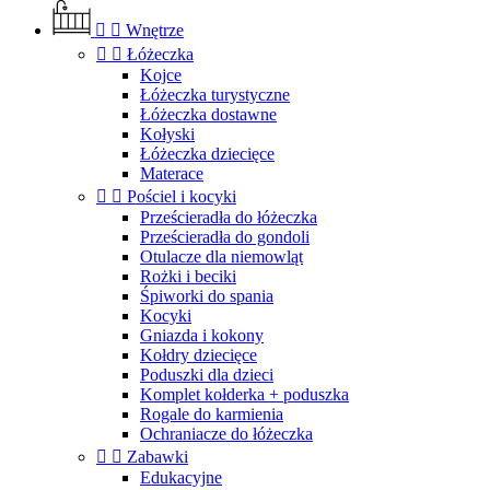


Wnętrze


Łóżeczka
Kojce
Łóżeczka turystyczne
Łóżeczka dostawne
Kołyski
Łóżeczka dziecięce
Materace


Pościel i kocyki
Prześcieradła do łóżeczka
Prześcieradła do gondoli
Otulacze dla niemowląt
Rożki i beciki
Śpiworki do spania
Kocyki
Gniazda i kokony
Kołdry dziecięce
Poduszki dla dzieci
Komplet kołderka + poduszka
Rogale do karmienia
Ochraniacze do łóżeczka


Zabawki
Edukacyjne