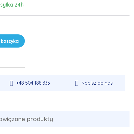
syłka 24h
 koszyka


+48 504 188 333
Napisz do nas
owiązane produkty