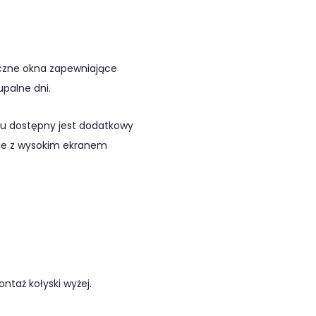
czne okna zapewniające
palne dni.
ku dostępny jest dodatkowy
cie z wysokim ekranem
ntaż kołyski wyżej.