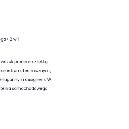
ga+ 2 w 1
wózek premium z lekką
arametrami technicznymi,
nienagannym designem. W
otelika samochodowego.