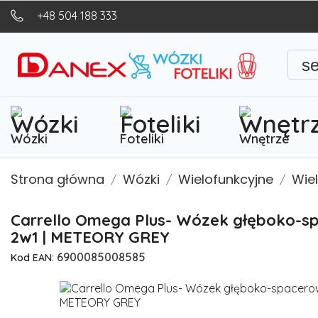
+48 504 188 333
s
Wózki
Foteliki
Wnętrze
Strona główna
Wózki
Wielofunkcyjne
Wie
Carrello Omega Plus- Wózek głęboko-s
2w1 | METEORY GREY
6900085008585
Kod EAN: