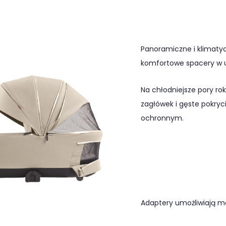
Panoramiczne i klimaty
komfortowe spacery w u
Na chłodniejsze pory ro
zagłówek i gęste pokry
ochronnym.
Adaptery umożliwiają mo