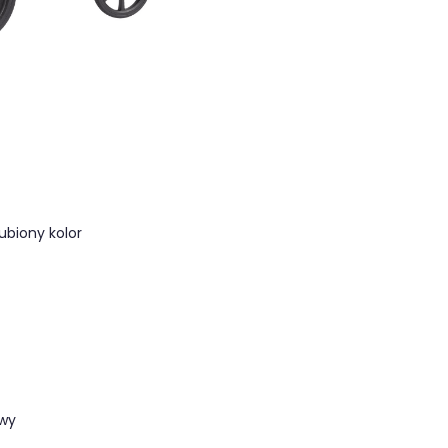
ubiony kolor
owy