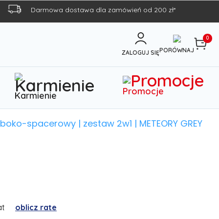
Darmowa dostawa dla zamówień od 200 zł*
0
PORÓWNAJ
ZALOGUJ SIĘ
Promocje
Karmienie
ęboko-spacerowy | zestaw 2w1 | METEORY GREY
at
oblicz rate