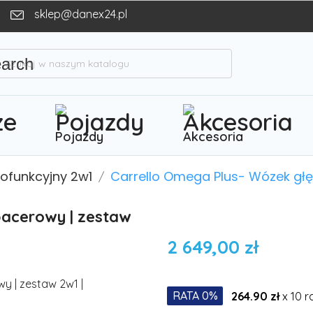
sklep@danex24.pl
earch
Pojazdy
Akcesoria
lofunkcyjny 2w1
Carrello Omega Plus- Wózek gł
pacerowy | zestaw
2 649,00 zł
RATA 0%
264.90 zł
x 10 r