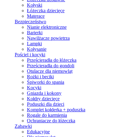
Kołyski
Łóżeczka dziecięce
Materace
Bezpieczeństwo
Nianie elektroniczne
Barierki
Nawilżacze powietrza
Lampki
Kołysanie
Pościel i kocyki
Prześcieradła do łóżeczka
Prześcieradła do gondoli
Otulacze dla niemowląt
Rożki i beciki
Śpiworki do spania
Kocyki
Gniazda i kokony
Kołdry dziecięce
Poduszki dla dzieci
Komplet kołderka + poduszka
Rogale do karmienia
Ochraniacze do łóżeczka
Zabawki
Edukacyjne