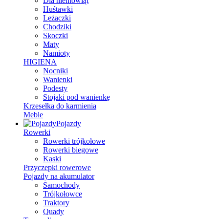
Dla niemowląt
Huśtawki
Leżaczki
Chodziki
Skoczki
Maty
Namioty
HIGIENA
Nocniki
Wanienki
Podesty
Stojaki pod wanienkę
Krzesełka do karmienia
Meble
Pojazdy
Rowerki
Rowerki trójkołowe
Rowerki biegowe
Kaski
Przyczepki rowerowe
Pojazdy na akumulator
Samochody
Trójkołowce
Traktory
Quady