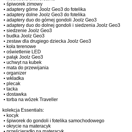
•
śpiworek zimowy
•
adaptery górne Joolz Geo3 do fotelika
•
adaptery dolne Joolz Geo3 do fotelika
•
adaptery duo do górnej gondoli Joolz Geo3
•
adaptery duo do dolnej gondoli i siedzenia Joolz Geo3
•
siedzenie Joolz Geo3
•
budka Joolz Geo3
•
zestaw dla drugiego dziecka Joolz Geo3
•
koła terenowe
•
oświetlenie LED
•
pałąk Joolz Geo3
•
uchwyt na kubek
•
mata do przewijania
•
organizer
•
wkładka
•
plecak
•
tacka
•
dostawka
•
torba na wózek Traveller
kolekcja Essentials:
•
kocyk
•
śpiworek do gondoli i fotelika samochodowego
•
okrycie na materacyk
•
prześcieradło na materacyk