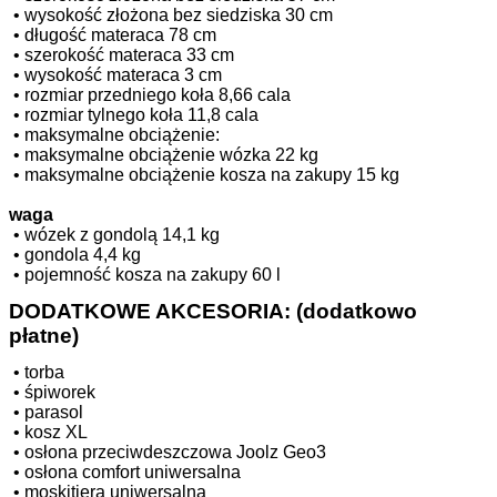
•
wysokość złożona bez siedziska 30 cm
•
długość materaca 78 cm
•
szerokość materaca 33 cm
•
wysokość materaca 3 cm
•
rozmiar przedniego koła 8,66 cala
•
rozmiar tylnego koła 11,8 cala
•
maksymalne obciążenie:
•
maksymalne obciążenie wózka 22 kg
•
maksymalne obciążenie kosza na zakupy 15 kg
waga
•
wózek z gondolą 14,1 kg
•
gondola 4,4 kg
•
pojemność kosza na zakupy 60 l
DODATKOWE AKCESORIA: (dodatkowo
płatne)
•
torba
•
śpiworek
•
parasol
•
kosz XL
•
osłona przeciwdeszczowa Joolz Geo3
•
osłona comfort uniwersalna
•
moskitiera uniwersalna