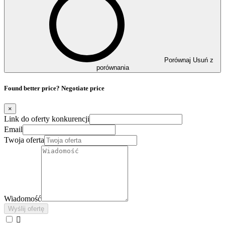
Porównaj
Usuń z
porównania
Found better price? Negotiate price
×
Link do oferty konkurencji
Email
Twoja oferta
Wiadomość
Wyślij ofertę
