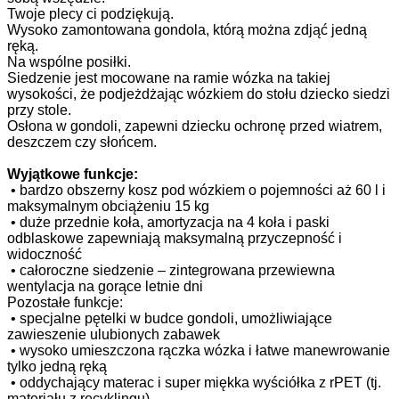
Twoje plecy ci podziękują.
Wysoko zamontowana gondola, którą można zdjąć jedną
ręką.
Na wspólne posiłki.
Siedzenie jest mocowane na ramie wózka na takiej
wysokości, że podjeżdżając wózkiem do stołu dziecko siedzi
przy stole.
Osłona w gondoli, zapewni dziecku ochronę przed wiatrem,
deszczem czy słońcem.
Wyjątkowe funkcje:
•
bardzo obszerny kosz pod wózkiem o pojemności aż 60 l i
maksymalnym obciążeniu 15 kg
•
duże przednie koła, amortyzacja na 4 koła i paski
odblaskowe zapewniają maksymalną przyczepność i
widoczność
•
całoroczne siedzenie – zintegrowana przewiewna
wentylacja na gorące letnie dni
Pozostałe funkcje:
•
specjalne pętelki w budce gondoli, umożliwiające
zawieszenie ulubionych zabawek
•
wysoko umieszczona rączka wózka i łatwe manewrowanie
tylko jedną ręką
•
oddychający materac i super miękka wyściółka z rPET (tj.
materiału z recyklingu)