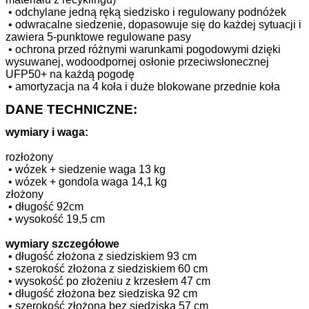
•
odchylane jedną ręką siedzisko i regulowany podnóżek
•
odwracalne siedzenie, dopasowuje się do każdej sytuacji i
zawiera 5-punktowe regulowane pasy
•
ochrona przed różnymi warunkami pogodowymi dzięki
wysuwanej, wodoodpornej osłonie przeciwsłonecznej
UFP50+ na każdą pogodę
•
amortyzacja na 4 koła i duże blokowane przednie koła
DANE TECHNICZNE:
wymiary i waga:
rozłożony
•
wózek + siedzenie waga 13 kg
•
wózek + gondola waga 14,1 kg
złożony
•
długość 92cm
•
wysokość 19,5 cm
wymiary szczegółowe
•
długość złożona z siedziskiem 93 cm
•
szerokość złożona z siedziskiem 60 cm
•
wysokość po złożeniu z krzesłem 47 cm
•
długość złożona bez siedziska 92 cm
•
szerokość złożona bez siedziska 57 cm