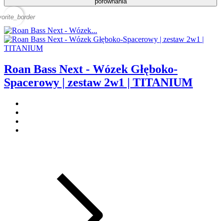
porównania
vorite_border
Roan Bass Next - Wózek Głęboko-
Spacerowy | zestaw 2w1 | TITANIUM