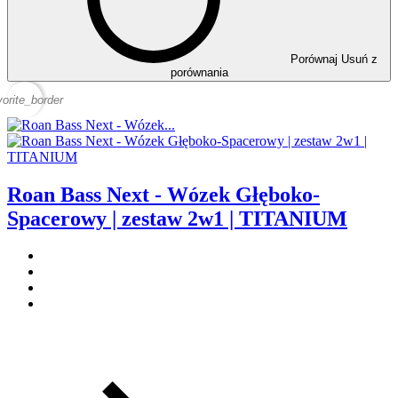
Porównaj
Usuń z
porównania
vorite_border
Roan Bass Next - Wózek Głęboko-
Spacerowy | zestaw 2w1 | TITANIUM