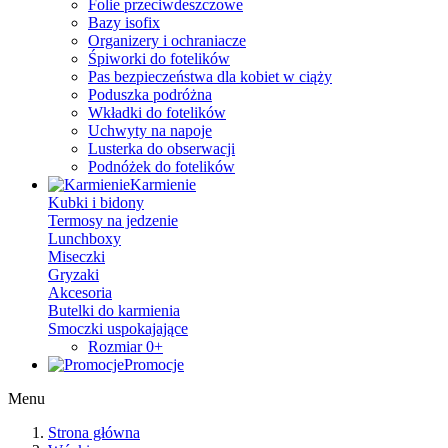
Folie przeciwdeszczowe
Bazy isofix
Organizery i ochraniacze
Śpiworki do fotelików
Pas bezpieczeństwa dla kobiet w ciąży
Poduszka podróżna
Wkładki do fotelików
Uchwyty na napoje
Lusterka do obserwacji
Podnóżek do fotelików
Karmienie
Kubki i bidony
Termosy na jedzenie
Lunchboxy
Miseczki
Gryzaki
Akcesoria
Butelki do karmienia
Smoczki uspokajające
Rozmiar 0+
Promocje
Menu
Strona główna