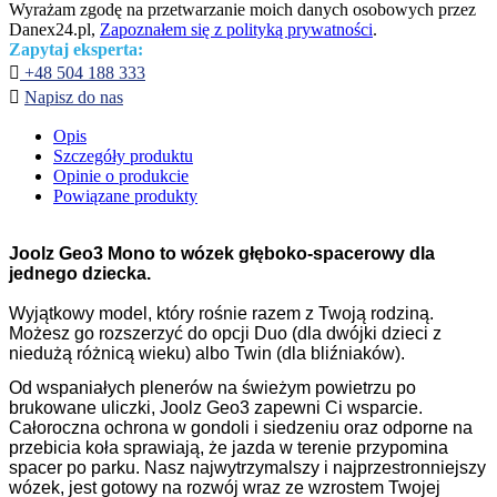
Wyrażam zgodę na przetwarzanie moich danych osobowych przez
Danex24.pl,
Zapoznałem się z polityką prywatności
.
Zapytaj eksperta:

+48 504 188 333

Napisz do nas
Opis
Szczegóły produktu
Opinie o produkcie
Powiązane produkty
Joolz Geo3 Mono to wózek głęboko-spacerowy dla
jednego dziecka.
Wyjątkowy model, który rośnie razem z Twoją rodziną.
Możesz go rozszerzyć do opcji Duo (dla dwójki dzieci z
niedużą różnicą wieku) albo Twin (dla bliźniaków).
Od wspaniałych plenerów na świeżym powietrzu po
brukowane uliczki, Joolz Geo3 zapewni Ci wsparcie.
Całoroczna ochrona w gondoli i siedzeniu oraz odporne na
przebicia koła sprawiają, że jazda w terenie przypomina
spacer po parku. Nasz najwytrzymalszy i najprzestronniejszy
wózek, jest gotowy na rozwój wraz ze wzrostem Twojej