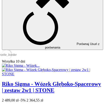
Porównaj
Usuń z
porównania
vorite_border
Wysyłka 10 dni
Riko Sigma - Wózek Głęboko-Spacerowy
| zestaw 2w1 | STONE
2 489,00 zł
-5%
2 364,55 zł