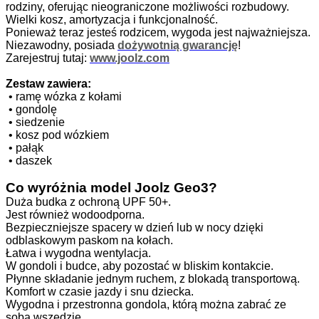
rodziny, oferując nieograniczone możliwości rozbudowy.
Wielki kosz, amortyzacja i funkcjonalność.
Ponieważ teraz jesteś rodzicem, wygoda jest najważniejsza.
Niezawodny, posiada
dożywotnią gwarancję
!
Zarejestruj tutaj:
www.joolz.com
Zestaw zawiera:
•
ramę wózka z kołami
•
gondolę
•
siedzenie
•
kosz pod wózkiem
•
pałąk
•
daszek
Co wyróżnia model Joolz Geo3?
Duża budka z ochroną UPF 50+.
Jest również wodoodporna.
Bezpieczniejsze spacery w dzień lub w nocy dzięki
odblaskowym paskom na kołach.
Łatwa i wygodna wentylacja.
W gondoli i budce, aby pozostać w bliskim kontakcie.
Płynne składanie jednym ruchem, z blokadą transportową.
Komfort w czasie jazdy i snu dziecka.
Wygodna i przestronna gondola, którą można zabrać ze
sobą wszędzie.