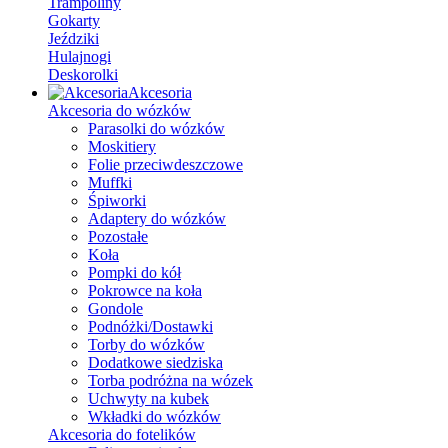
Trampoliny
Gokarty
Jeździki
Hulajnogi
Deskorolki
Akcesoria
Akcesoria do wózków
Parasolki do wózków
Moskitiery
Folie przeciwdeszczowe
Muffki
Śpiworki
Adaptery do wózków
Pozostałe
Koła
Pompki do kół
Pokrowce na koła
Gondole
Podnóżki/Dostawki
Torby do wózków
Dodatkowe siedziska
Torba podróżna na wózek
Uchwyty na kubek
Wkładki do wózków
Akcesoria do fotelików