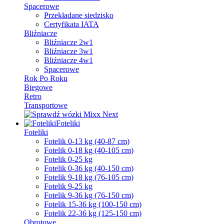
Spacerowe
Przekładane siedzisko
Certyfikata IATA
Bliźniacze
Bliźniacze 2w1
Bliźniacze 3w1
Bliźniacze 4w1
Spacerowe
Rok Po Roku
Biegowe
Retro
Transportowe
Foteliki
Foteliki
Fotelik 0-13 kg (40-87 cm)
Fotelik 0-18 kg (40-105 cm)
Fotelik 0-25 kg
Fotelik 0-36 kg (40-150 cm)
Fotelik 9-18 kg (76-105 cm)
Fotelik 9-25 kg
Fotelik 9-36 kg (76-150 cm)
Fotelik 15-36 kg (100-150 cm)
Fotelik 22-36 kg (125-150 cm)
Obrotowe