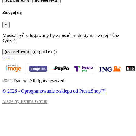
((cancelText))
((createText))
Zaloguj się
×
Musisz być zalogowany by zapisać produkty na swojej liście
życzeń.
((loginText))
((cancelText))
scroll
2021 Danex | All rights reserved
© 2026 - Oprogramowanie e-sklepu od PrestaShop™
Made by Estima Group