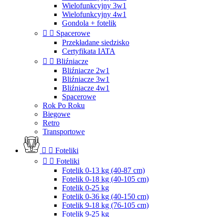
Wielofunkcyjny 3w1
Wielofunkcyjny 4w1
Gondola + fotelik


Spacerowe
Przekładane siedzisko
Certyfikata IATA


Bliźniacze
Bliźniacze 2w1
Bliźniacze 3w1
Bliźniacze 4w1
Spacerowe
Rok Po Roku
Biegowe
Retro
Transportowe


Foteliki


Foteliki
Fotelik 0-13 kg (40-87 cm)
Fotelik 0-18 kg (40-105 cm)
Fotelik 0-25 kg
Fotelik 0-36 kg (40-150 cm)
Fotelik 9-18 kg (76-105 cm)
Fotelik 9-25 kg