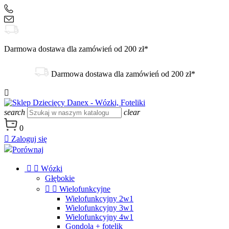
+48 504 188 333
sklep@danex24.pl
Darmowa dostawa dla zamówień od 200 zł*
Darmowa dostawa dla zamówień od 200 zł*

search
clear
0

Zaloguj się
Porównaj


Wózki
Głębokie


Wielofunkcyjne
Wielofunkcyjny 2w1
Wielofunkcyjny 3w1
Wielofunkcyjny 4w1
Gondola + fotelik