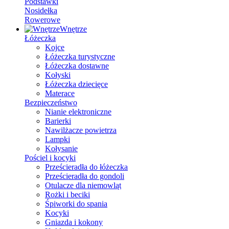
Podstawki
Nosidełka
Rowerowe
Wnętrze
Łóżeczka
Kojce
Łóżeczka turystyczne
Łóżeczka dostawne
Kołyski
Łóżeczka dziecięce
Materace
Bezpieczeństwo
Nianie elektroniczne
Barierki
Nawilżacze powietrza
Lampki
Kołysanie
Pościel i kocyki
Prześcieradła do łóżeczka
Prześcieradła do gondoli
Otulacze dla niemowląt
Rożki i beciki
Śpiworki do spania
Kocyki
Gniazda i kokony