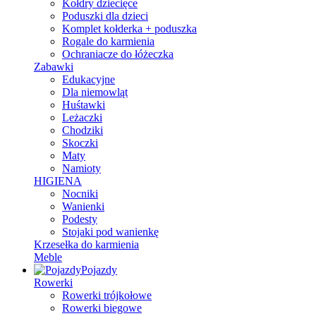
Kołdry dziecięce
Poduszki dla dzieci
Komplet kołderka + poduszka
Rogale do karmienia
Ochraniacze do łóżeczka
Zabawki
Edukacyjne
Dla niemowląt
Huśtawki
Leżaczki
Chodziki
Skoczki
Maty
Namioty
HIGIENA
Nocniki
Wanienki
Podesty
Stojaki pod wanienkę
Krzesełka do karmienia
Meble
Pojazdy
Rowerki
Rowerki trójkołowe
Rowerki biegowe