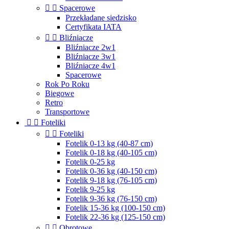


Spacerowe
Przekładane siedzisko
Certyfikata IATA


Bliźniacze
Bliźniacze 2w1
Bliźniacze 3w1
Bliźniacze 4w1
Spacerowe
Rok Po Roku
Biegowe
Retro
Transportowe


Foteliki


Foteliki
Fotelik 0-13 kg (40-87 cm)
Fotelik 0-18 kg (40-105 cm)
Fotelik 0-25 kg
Fotelik 0-36 kg (40-150 cm)
Fotelik 9-18 kg (76-105 cm)
Fotelik 9-25 kg
Fotelik 9-36 kg (76-150 cm)
Fotelik 15-36 kg (100-150 cm)
Fotelik 22-36 kg (125-150 cm)


Obrotowe