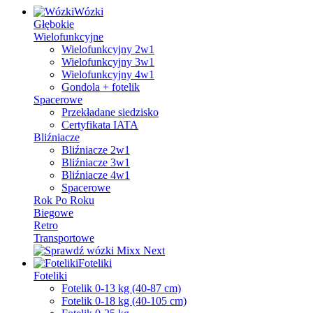
Wózki
Głębokie
Wielofunkcyjne
Wielofunkcyjny 2w1
Wielofunkcyjny 3w1
Wielofunkcyjny 4w1
Gondola + fotelik
Spacerowe
Przekładane siedzisko
Certyfikata IATA
Bliźniacze
Bliźniacze 2w1
Bliźniacze 3w1
Bliźniacze 4w1
Spacerowe
Rok Po Roku
Biegowe
Retro
Transportowe
Foteliki
Foteliki
Fotelik 0-13 kg (40-87 cm)
Fotelik 0-18 kg (40-105 cm)