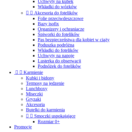
Uchwyty na kubek
Wkładki do wózków


Akcesoria do fotelików
Folie przeciwdeszczowe
Bazy isofix
Organizery i ochraniacze
Śpiworki do fotelików
Pas bezpieczeństwa dla kobiet w ciąży
Poduszka podróżna
Wkładki do fotelików
Uchwyty na napoje
Lusterka do obserwacji
Podnóżek do fotelików


Karmienie
Kubki i bidony
Termosy na jedzenie
Lunchboxy
Miseczki
Gryzaki
Akcesoria
Butelki do karmienia


Smoczki uspokajające
Rozmiar 0+
Promocje