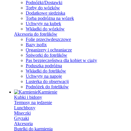
Podnóżki/Dostawki
Torby do wózków
Dodatkowe siedziska
Torba podróżna na wózek
Uchwyty na kubek
Wkładki do wózków
Akcesoria do fotelików
Folie przeciwdeszczowe
Bazy isofix
Organizery i ochraniacze
Śpiworki do fotelików
Pas bezpieczeństwa dla kobiet w ciąży
Poduszka podróżna
Wkładki do fotelików
Uchwyty na napoje
Lusterka do obserwacji
Podnóżek do fotelików
Karmienie
Kubki i bidony
Termosy na jedzenie
Lunchboxy
Miseczki
Gryzaki
Akcesoria
Butelki do karmienia