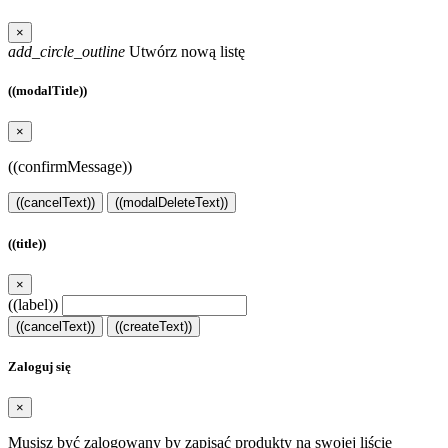
×
add_circle_outline
Utwórz nową listę
((modalTitle))
×
((confirmMessage))
((cancelText))
((modalDeleteText))
((title))
×
((label))
((cancelText))
((createText))
Zaloguj się
×
Musisz być zalogowany by zapisać produkty na swojej liście