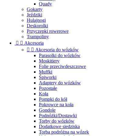
Quady
Gokarty
Jeździki
Hulajnogi
Deskorolki
Przyczepki rowerowe
Trampoliny


Akcesoria


Akcesoria do wózków
Parasolki do wózków
Moskitiery
Folie przeciwdeszczowe
Muffki
Śpiworki
Adaptery do wózków
Pozostałe
Koła
Pompki do kół
Pokrowce na koła
Gondole
Podnóżki/Dostawki
Torby do wózków
Dodatkowe siedziska
Torba podróżna na wózek