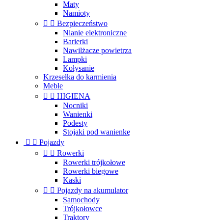
Maty
Namioty


Bezpieczeństwo
Nianie elektroniczne
Barierki
Nawilżacze powietrza
Lampki
Kołysanie
Krzesełka do karmienia
Meble


HIGIENA
Nocniki
Wanienki
Podesty
Stojaki pod wanienkę


Pojazdy


Rowerki
Rowerki trójkołowe
Rowerki biegowe
Kaski


Pojazdy na akumulator
Samochody
Trójkołowce
Traktory