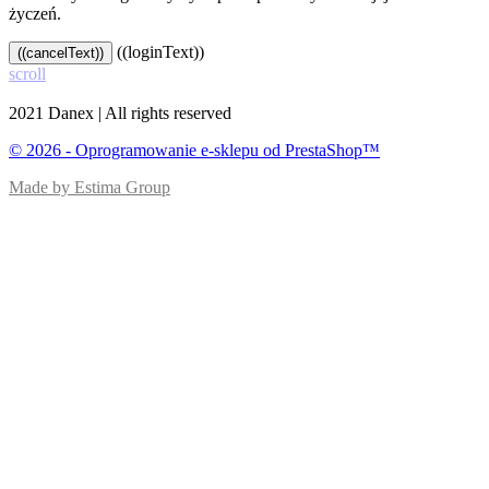
życzeń.
((loginText))
((cancelText))
scroll
2021 Danex | All rights reserved
© 2026 - Oprogramowanie e-sklepu od PrestaShop™
Made by Estima Group