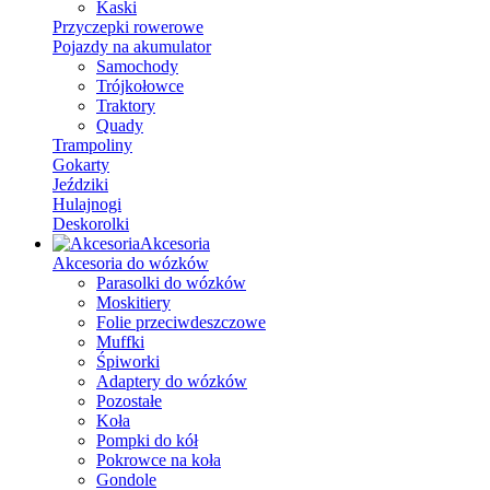
Kaski
Przyczepki rowerowe
Pojazdy na akumulator
Samochody
Trójkołowce
Traktory
Quady
Trampoliny
Gokarty
Jeździki
Hulajnogi
Deskorolki
Akcesoria
Akcesoria do wózków
Parasolki do wózków
Moskitiery
Folie przeciwdeszczowe
Muffki
Śpiworki
Adaptery do wózków
Pozostałe
Koła
Pompki do kół
Pokrowce na koła
Gondole