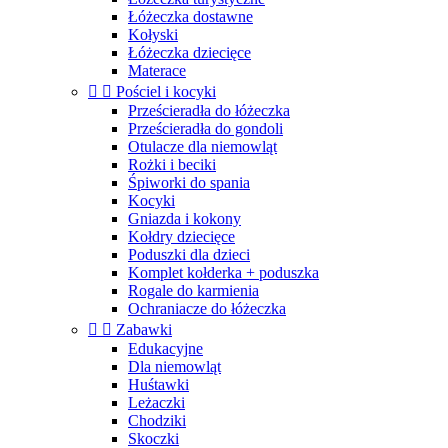
Łóżeczka dostawne
Kołyski
Łóżeczka dziecięce
Materace


Pościel i kocyki
Prześcieradła do łóżeczka
Prześcieradła do gondoli
Otulacze dla niemowląt
Rożki i beciki
Śpiworki do spania
Kocyki
Gniazda i kokony
Kołdry dziecięce
Poduszki dla dzieci
Komplet kołderka + poduszka
Rogale do karmienia
Ochraniacze do łóżeczka


Zabawki
Edukacyjne
Dla niemowląt
Huśtawki
Leżaczki
Chodziki
Skoczki