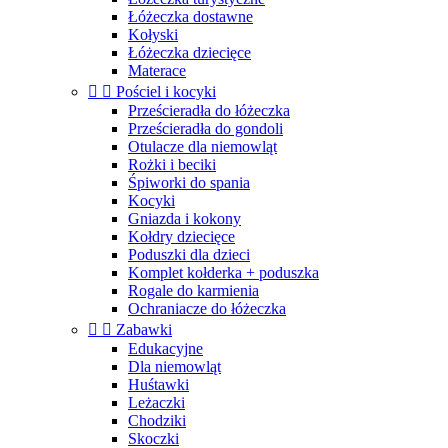
Łóżeczka dostawne
Kołyski
Łóżeczka dziecięce
Materace


Pościel i kocyki
Prześcieradła do łóżeczka
Prześcieradła do gondoli
Otulacze dla niemowląt
Rożki i beciki
Śpiworki do spania
Kocyki
Gniazda i kokony
Kołdry dziecięce
Poduszki dla dzieci
Komplet kołderka + poduszka
Rogale do karmienia
Ochraniacze do łóżeczka


Zabawki
Edukacyjne
Dla niemowląt
Huśtawki
Leżaczki
Chodziki
Skoczki