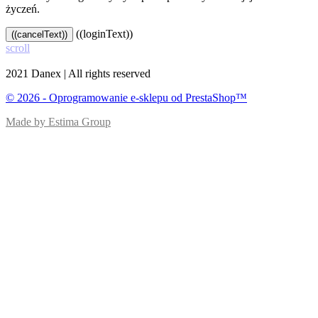
życzeń.
((loginText))
((cancelText))
scroll
2021 Danex | All rights reserved
© 2026 - Oprogramowanie e-sklepu od PrestaShop™
Made by Estima Group