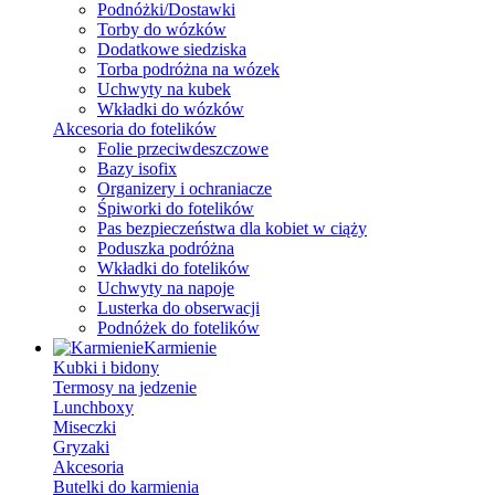
Podnóżki/Dostawki
Torby do wózków
Dodatkowe siedziska
Torba podróżna na wózek
Uchwyty na kubek
Wkładki do wózków
Akcesoria do fotelików
Folie przeciwdeszczowe
Bazy isofix
Organizery i ochraniacze
Śpiworki do fotelików
Pas bezpieczeństwa dla kobiet w ciąży
Poduszka podróżna
Wkładki do fotelików
Uchwyty na napoje
Lusterka do obserwacji
Podnóżek do fotelików
Karmienie
Kubki i bidony
Termosy na jedzenie
Lunchboxy
Miseczki
Gryzaki
Akcesoria
Butelki do karmienia