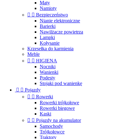
Maty
Namioty


Bezpieczeństwo
Nianie elektroniczne
Barierki
Nawilżacze powietrza
Lampki
Kołysanie
Krzesełka do karmienia
Meble


HIGIENA
Nocniki
Wanienki
Podesty
Stojaki pod wanienkę


Pojazdy


Rowerki
Rowerki trójkołowe
Rowerki biegowe
Kaski


Pojazdy na akumulator
Samochody
Trójkołowce
Traktory