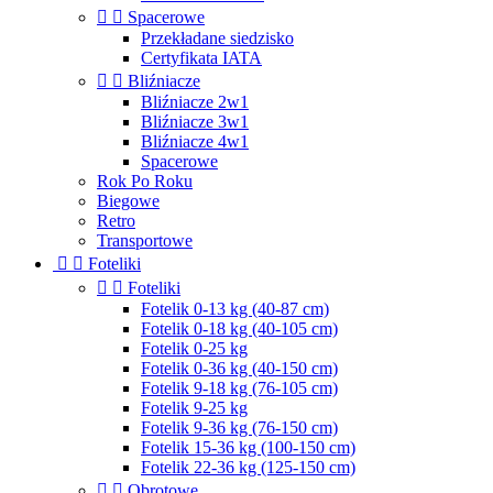


Spacerowe
Przekładane siedzisko
Certyfikata IATA


Bliźniacze
Bliźniacze 2w1
Bliźniacze 3w1
Bliźniacze 4w1
Spacerowe
Rok Po Roku
Biegowe
Retro
Transportowe


Foteliki


Foteliki
Fotelik 0-13 kg (40-87 cm)
Fotelik 0-18 kg (40-105 cm)
Fotelik 0-25 kg
Fotelik 0-36 kg (40-150 cm)
Fotelik 9-18 kg (76-105 cm)
Fotelik 9-25 kg
Fotelik 9-36 kg (76-150 cm)
Fotelik 15-36 kg (100-150 cm)
Fotelik 22-36 kg (125-150 cm)


Obrotowe