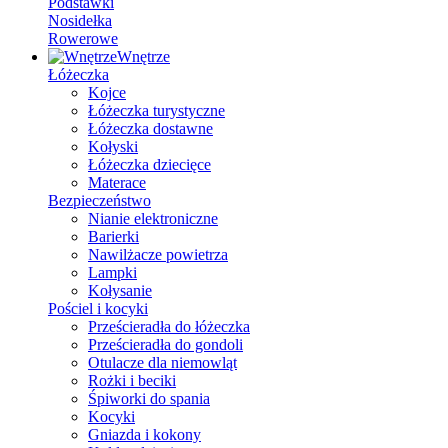
Podstawki
Nosidełka
Rowerowe
Wnętrze
Łóżeczka
Kojce
Łóżeczka turystyczne
Łóżeczka dostawne
Kołyski
Łóżeczka dziecięce
Materace
Bezpieczeństwo
Nianie elektroniczne
Barierki
Nawilżacze powietrza
Lampki
Kołysanie
Pościel i kocyki
Prześcieradła do łóżeczka
Prześcieradła do gondoli
Otulacze dla niemowląt
Rożki i beciki
Śpiworki do spania
Kocyki
Gniazda i kokony