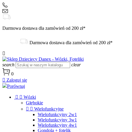
+48 504 188 333
sklep@danex24.pl
Darmowa dostawa dla zamówień od 200 zł*
Darmowa dostawa dla zamówień od 200 zł*

search
clear
0

Zaloguj się
Porównaj


Wózki
Głębokie


Wielofunkcyjne
Wielofunkcyjny 2w1
Wielofunkcyjny 3w1
Wielofunkcyjny 4w1
Gondola + fotelik