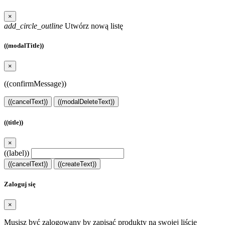
×
add_circle_outline
Utwórz nową listę
((modalTitle))
×
((confirmMessage))
((cancelText))
((modalDeleteText))
((title))
×
((label))
((cancelText))
((createText))
Zaloguj się
×
Musisz być zalogowany by zapisać produkty na swojej liście