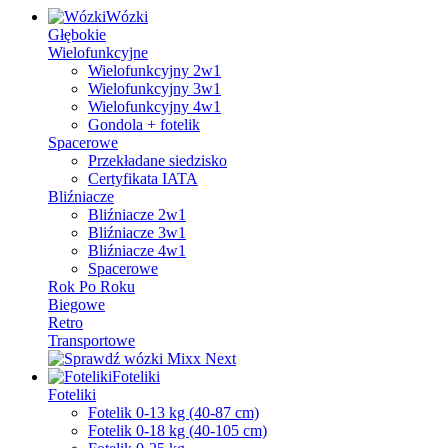
Wózki
Głębokie
Wielofunkcyjne
Wielofunkcyjny 2w1
Wielofunkcyjny 3w1
Wielofunkcyjny 4w1
Gondola + fotelik
Spacerowe
Przekładane siedzisko
Certyfikata IATA
Bliźniacze
Bliźniacze 2w1
Bliźniacze 3w1
Bliźniacze 4w1
Spacerowe
Rok Po Roku
Biegowe
Retro
Transportowe
Foteliki
Foteliki
Fotelik 0-13 kg (40-87 cm)
Fotelik 0-18 kg (40-105 cm)