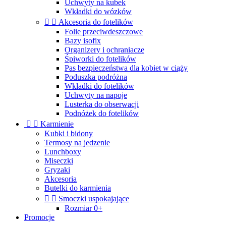
Uchwyty na kubek
Wkładki do wózków


Akcesoria do fotelików
Folie przeciwdeszczowe
Bazy isofix
Organizery i ochraniacze
Śpiworki do fotelików
Pas bezpieczeństwa dla kobiet w ciąży
Poduszka podróżna
Wkładki do fotelików
Uchwyty na napoje
Lusterka do obserwacji
Podnóżek do fotelików


Karmienie
Kubki i bidony
Termosy na jedzenie
Lunchboxy
Miseczki
Gryzaki
Akcesoria
Butelki do karmienia


Smoczki uspokajające
Rozmiar 0+
Promocje