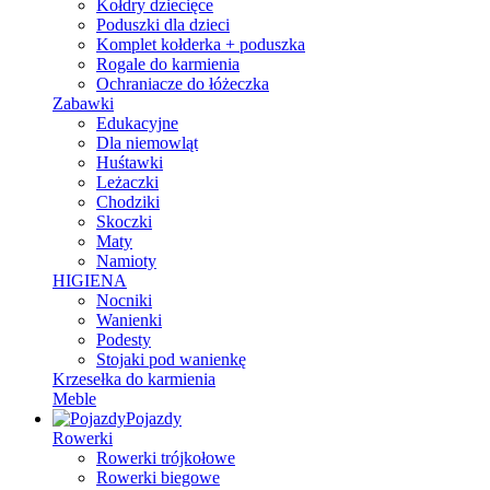
Kołdry dziecięce
Poduszki dla dzieci
Komplet kołderka + poduszka
Rogale do karmienia
Ochraniacze do łóżeczka
Zabawki
Edukacyjne
Dla niemowląt
Huśtawki
Leżaczki
Chodziki
Skoczki
Maty
Namioty
HIGIENA
Nocniki
Wanienki
Podesty
Stojaki pod wanienkę
Krzesełka do karmienia
Meble
Pojazdy
Rowerki
Rowerki trójkołowe
Rowerki biegowe