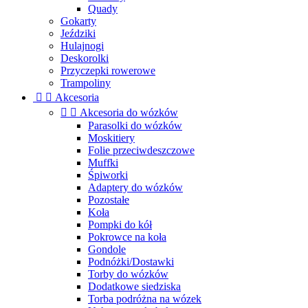
Quady
Gokarty
Jeździki
Hulajnogi
Deskorolki
Przyczepki rowerowe
Trampoliny


Akcesoria


Akcesoria do wózków
Parasolki do wózków
Moskitiery
Folie przeciwdeszczowe
Muffki
Śpiworki
Adaptery do wózków
Pozostałe
Koła
Pompki do kół
Pokrowce na koła
Gondole
Podnóżki/Dostawki
Torby do wózków
Dodatkowe siedziska
Torba podróżna na wózek