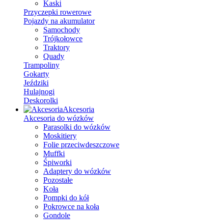
Kaski
Przyczepki rowerowe
Pojazdy na akumulator
Samochody
Trójkołowce
Traktory
Quady
Trampoliny
Gokarty
Jeździki
Hulajnogi
Deskorolki
Akcesoria
Akcesoria do wózków
Parasolki do wózków
Moskitiery
Folie przeciwdeszczowe
Muffki
Śpiworki
Adaptery do wózków
Pozostałe
Koła
Pompki do kół
Pokrowce na koła
Gondole