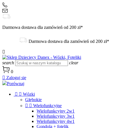
+48 504 188 333
sklep@danex24.pl
Darmowa dostawa dla zamówień od 200 zł*
Darmowa dostawa dla zamówień od 200 zł*

search
clear
0

Zaloguj się
Porównaj


Wózki
Głębokie


Wielofunkcyjne
Wielofunkcyjny 2w1
Wielofunkcyjny 3w1
Wielofunkcyjny 4w1
Gondola + fotelik