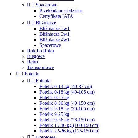


Spacerowe
Przekładane siedzisko
Certyfikata IATA


Bliźniacze
Bliźniacze 2w1
Bliźniacze 3w1
Bliźniacze 4w1
Spacerowe
Rok Po Roku
Biegowe
Retro
Transportowe


Foteliki


Foteliki
Fotelik 0-13 kg (40-87 cm)
Fotelik 0-18 kg (40-105 cm)
Fotelik 0-25 kg
Fotelik 0-36 kg (40-150 cm)
Fotelik 9-18 kg (76-105 cm)
Fotelik 9-25 kg
Fotelik 9-36 kg (76-150 cm)
Fotelik 15-36 kg (100-150 cm)
Fotelik 22-36 kg (125-150 cm)


Obrotowe