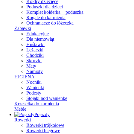
Kołdry dziecięce
Poduszki dla dzieci
Komplet kołderka + poduszka
Rogale do karmienia
Ochraniacze do łóżeczka
Zabawki
Edukacyjne
Dla niemowląt
Huśtawki
Leżaczki
Chodziki
Skoczki
Maty
Namioty
HIGIENA
Nocniki
Wanienki
Podesty
Stojaki pod wanienkę
Krzesełka do karmienia
Meble
Pojazdy
Rowerki
Rowerki trójkołowe
Rowerki biegowe