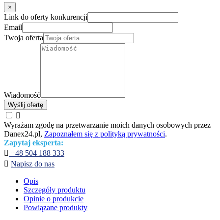
×
Link do oferty konkurencji
Email
Twoja oferta
Wiadomość
Wyślij ofertę

Wyrażam zgodę na przetwarzanie moich danych osobowych przez
Danex24.pl,
Zapoznałem się z polityką prywatności
.
Zapytaj eksperta:

+48 504 188 333

Napisz do nas
Opis
Szczegóły produktu
Opinie o produkcie
Powiązane produkty