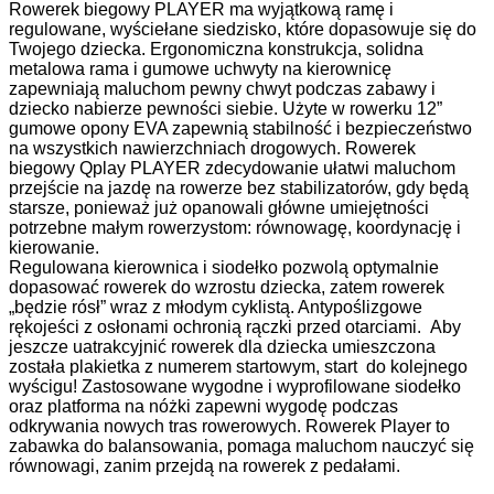
Rowerek biegowy PLAYER ma wyjątkową ramę i
regulowane, wyściełane siedzisko, które dopasowuje się do
Twojego dziecka. Ergonomiczna konstrukcja, solidna
metalowa rama i gumowe uchwyty na kierownicę
zapewniają maluchom pewny chwyt podczas zabawy i
dziecko nabierze pewności siebie.
Użyte w rowerku 12”
gumowe opony EVA zapewnią stabilność i bezpieczeństwo
na wszystkich nawierzchniach drogowych.
Rowerek
biegowy Qplay PLAYER zdecydowanie ułatwi maluchom
przejście na jazdę na rowerze bez stabilizatorów, gdy będą
starsze, ponieważ już opanowali główne umiejętności
potrzebne małym rowerzystom: równowagę, koordynację i
kierowanie.
Regulowana kierownica i siodełko pozwolą optymalnie
dopasować rowerek do wzrostu dziecka, zatem rowerek
„będzie rósł” wraz z młodym cyklistą. Antypoślizgowe
rękojeści z osłonami ochronią rączki przed otarciami. Aby
jeszcze uatrakcyjnić rowerek dla dziecka umieszczona
została plakietka z numerem startowym, start do kolejnego
wyścigu! Zastosowane wygodne i wyprofilowane siodełko
oraz platforma na nóżki zapewni wygodę podczas
odkrywania nowych tras rowerowych. Rowerek Player to
zabawka do balansowania, pomaga maluchom nauczyć się
równowagi, zanim przejdą na rowerek z pedałami.