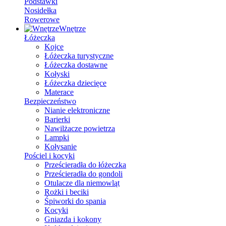
Podstawki
Nosidełka
Rowerowe
Wnętrze
Łóżeczka
Kojce
Łóżeczka turystyczne
Łóżeczka dostawne
Kołyski
Łóżeczka dziecięce
Materace
Bezpieczeństwo
Nianie elektroniczne
Barierki
Nawilżacze powietrza
Lampki
Kołysanie
Pościel i kocyki
Prześcieradła do łóżeczka
Prześcieradła do gondoli
Otulacze dla niemowląt
Rożki i beciki
Śpiworki do spania
Kocyki
Gniazda i kokony