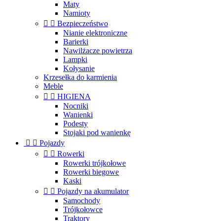
Maty
Namioty


Bezpieczeństwo
Nianie elektroniczne
Barierki
Nawilżacze powietrza
Lampki
Kołysanie
Krzesełka do karmienia
Meble


HIGIENA
Nocniki
Wanienki
Podesty
Stojaki pod wanienkę


Pojazdy


Rowerki
Rowerki trójkołowe
Rowerki biegowe
Kaski


Pojazdy na akumulator
Samochody
Trójkołowce
Traktory