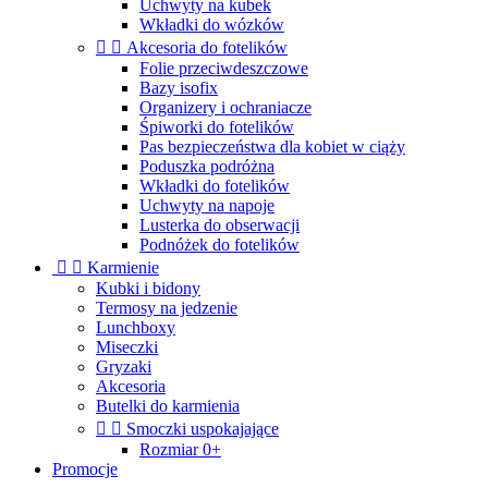
Uchwyty na kubek
Wkładki do wózków


Akcesoria do fotelików
Folie przeciwdeszczowe
Bazy isofix
Organizery i ochraniacze
Śpiworki do fotelików
Pas bezpieczeństwa dla kobiet w ciąży
Poduszka podróżna
Wkładki do fotelików
Uchwyty na napoje
Lusterka do obserwacji
Podnóżek do fotelików


Karmienie
Kubki i bidony
Termosy na jedzenie
Lunchboxy
Miseczki
Gryzaki
Akcesoria
Butelki do karmienia


Smoczki uspokajające
Rozmiar 0+
Promocje