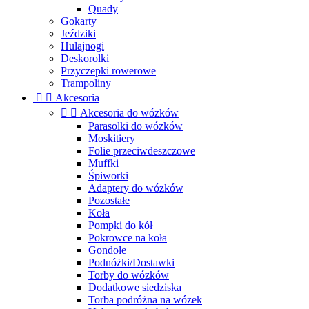
Quady
Gokarty
Jeździki
Hulajnogi
Deskorolki
Przyczepki rowerowe
Trampoliny


Akcesoria


Akcesoria do wózków
Parasolki do wózków
Moskitiery
Folie przeciwdeszczowe
Muffki
Śpiworki
Adaptery do wózków
Pozostałe
Koła
Pompki do kół
Pokrowce na koła
Gondole
Podnóżki/Dostawki
Torby do wózków
Dodatkowe siedziska
Torba podróżna na wózek