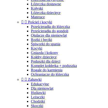
Łóżeczka dostawne
Kołyski
Łóżeczka dziecięce
Materace


Pościel i kocyki
Prześcieradła do łóżeczka
Prześcieradła do gondoli
Otulacze dla niemowląt
Rożki i beciki
Śpiworki do spania
Kocyki
Gniazda i kokony
Kołdry dziecięce
Poduszki dla dzieci
Komplet kołderka + poduszka
Rogale do karmienia
Ochraniacze do łóżeczka


Zabawki
Edukacyjne
Dla niemowląt
Huśtawki
Leżaczki
Chodziki
Skoczki