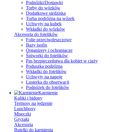
Podnóżki/Dostawki
Torby do wózków
Dodatkowe siedziska
Torba podróżna na wózek
Uchwyty na kubek
Wkładki do wózków
Akcesoria do fotelików
Folie przeciwdeszczowe
Bazy isofix
Organizery i ochraniacze
Śpiworki do fotelików
Pas bezpieczeństwa dla kobiet w ciąży
Poduszka podróżna
Wkładki do fotelików
Uchwyty na napoje
Lusterka do obserwacji
Podnóżek do fotelików
Karmienie
Kubki i bidony
Termosy na jedzenie
Lunchboxy
Miseczki
Gryzaki
Akcesoria
Butelki do karmienia