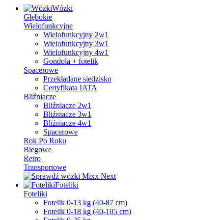
Wózki
Głębokie
Wielofunkcyjne
Wielofunkcyjny 2w1
Wielofunkcyjny 3w1
Wielofunkcyjny 4w1
Gondola + fotelik
Spacerowe
Przekładane siedzisko
Certyfikata IATA
Bliźniacze
Bliźniacze 2w1
Bliźniacze 3w1
Bliźniacze 4w1
Spacerowe
Rok Po Roku
Biegowe
Retro
Transportowe
Foteliki
Foteliki
Fotelik 0-13 kg (40-87 cm)
Fotelik 0-18 kg (40-105 cm)