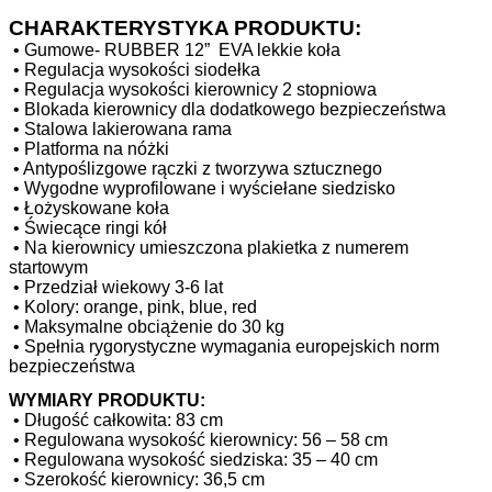
CHARAKTERYSTYKA PRODUKTU:
•
Gumowe- RUBBER 12” EVA lekkie koła
•
Regulacja wysokości siodełka
•
Regulacja wysokości kierownicy 2 stopniowa
•
Blokada kierownicy dla dodatkowego bezpieczeństwa
•
Stalowa lakierowana rama
•
Platforma na nóżki
•
Antypoślizgowe rączki z tworzywa sztucznego
•
Wygodne wyprofilowane i wyściełane siedzisko
•
Łożyskowane koła
•
Świecące ringi kół
•
Na kierownicy umieszczona plakietka z numerem
startowym
•
Przedział wiekowy 3-6 lat
•
Kolory: orange, pink, blue, red
•
Maksymalne obciążenie do 30 kg
•
Spełnia rygorystyczne wymagania europejskich norm
bezpieczeństwa
WYMIARY PRODUKTU:
•
Długość całkowita: 83 cm
•
Regulowana wysokość kierownicy: 56 – 58 cm
•
Regulowana wysokość siedziska: 35 – 40 cm
•
Szerokość kierownicy: 36,5 cm