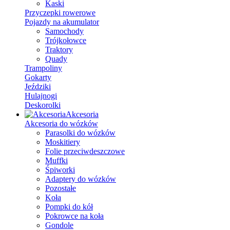
Kaski
Przyczepki rowerowe
Pojazdy na akumulator
Samochody
Trójkołowce
Traktory
Quady
Trampoliny
Gokarty
Jeździki
Hulajnogi
Deskorolki
Akcesoria
Akcesoria do wózków
Parasolki do wózków
Moskitiery
Folie przeciwdeszczowe
Muffki
Śpiworki
Adaptery do wózków
Pozostałe
Koła
Pompki do kół
Pokrowce na koła
Gondole