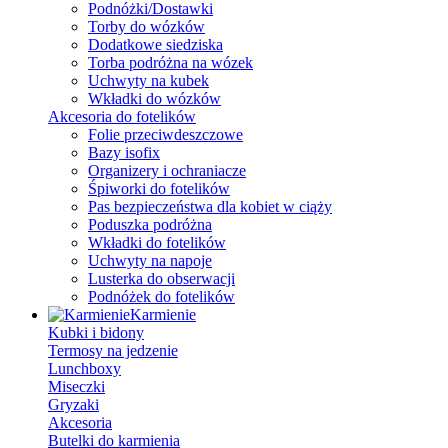
Podnóżki/Dostawki
Torby do wózków
Dodatkowe siedziska
Torba podróżna na wózek
Uchwyty na kubek
Wkładki do wózków
Akcesoria do fotelików
Folie przeciwdeszczowe
Bazy isofix
Organizery i ochraniacze
Śpiworki do fotelików
Pas bezpieczeństwa dla kobiet w ciąży
Poduszka podróżna
Wkładki do fotelików
Uchwyty na napoje
Lusterka do obserwacji
Podnóżek do fotelików
Karmienie
Kubki i bidony
Termosy na jedzenie
Lunchboxy
Miseczki
Gryzaki
Akcesoria
Butelki do karmienia