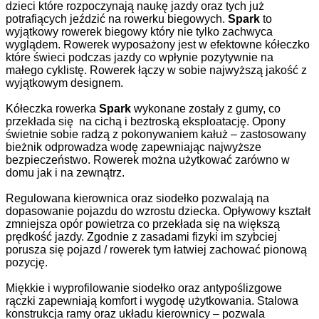
dzieci które rozpoczynają naukę jazdy oraz tych już
potrafiących jeździć na rowerku biegowych.
Spark
to
wyjątkowy rowerek biegowy który nie tylko zachwyca
wyglądem. Rowerek wyposażony jest w efektowne kółeczko
które świeci podczas jazdy co wpłynie pozytywnie na
małego cyklistę. Rowerek łączy w sobie najwyższą jakość z
wyjątkowym designem.
Kółeczka rowerka
Spark
wykonane zostały z gumy, co
przekłada się na cichą i beztroską eksploatację. Opony
świetnie sobie radzą z pokonywaniem kałuż – zastosowany
bieżnik odprowadza wodę zapewniając najwyższe
bezpieczeństwo. Rowerek można użytkować zarówno w
domu jak i na zewnątrz.
Regulowana kierownica oraz siodełko pozwalają na
dopasowanie pojazdu do wzrostu dziecka. Opływowy kształt
zmniejsza opór powietrza co przekłada się na większą
prędkość jazdy. Zgodnie z zasadami fizyki im szybciej
porusza się pojazd / rowerek tym łatwiej zachować pionową
pozycję.
Miękkie i wyprofilowanie siodełko oraz antypoślizgowe
rączki zapewniają komfort i wygodę użytkowania. Stalowa
konstrukcja ramy oraz układu kierownicy – pozwala