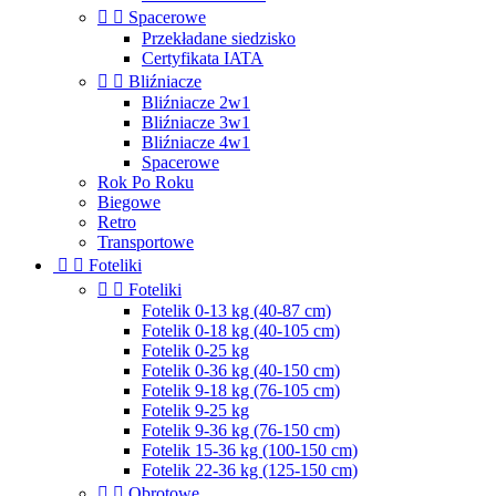


Spacerowe
Przekładane siedzisko
Certyfikata IATA


Bliźniacze
Bliźniacze 2w1
Bliźniacze 3w1
Bliźniacze 4w1
Spacerowe
Rok Po Roku
Biegowe
Retro
Transportowe


Foteliki


Foteliki
Fotelik 0-13 kg (40-87 cm)
Fotelik 0-18 kg (40-105 cm)
Fotelik 0-25 kg
Fotelik 0-36 kg (40-150 cm)
Fotelik 9-18 kg (76-105 cm)
Fotelik 9-25 kg
Fotelik 9-36 kg (76-150 cm)
Fotelik 15-36 kg (100-150 cm)
Fotelik 22-36 kg (125-150 cm)


Obrotowe