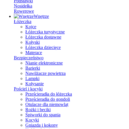
Podstawki
Nosidełka
Rowerowe
Wnętrze
Łóżeczka
Kojce
Łóżeczka turystyczne
Łóżeczka dostawne
Kołyski
Łóżeczka dziecięce
Materace
Bezpieczeństwo
Nianie elektroniczne
Barierki
Nawilżacze powietrza
Lampki
Kołysanie
Pościel i kocyki
Prześcieradła do łóżeczka
Prześcieradła do gondoli
Otulacze dla niemowląt
Rożki i beciki
Śpiworki do spania
Kocyki
Gniazda i kokony