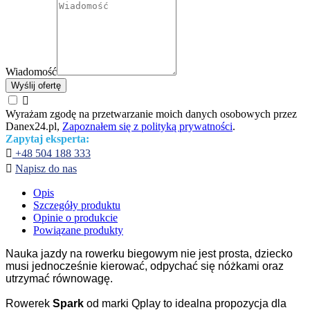
Wiadomość
Wyślij ofertę

Wyrażam zgodę na przetwarzanie moich danych osobowych przez
Danex24.pl,
Zapoznałem się z polityką prywatności
.
Zapytaj eksperta:

+48 504 188 333

Napisz do nas
Opis
Szczegóły produktu
Opinie o produkcie
Powiązane produkty
Nauka jazdy na rowerku biegowym nie jest prosta, dziecko
musi jednocześnie kierować, odpychać się nóżkami oraz
utrzymać równowagę.
Rowerek
Spark
od marki Qplay to idealna propozycja dla