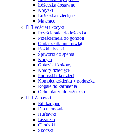
Łóżeczka dostawne
Kołyski
Łóżeczka dziecięce
Materace


Pościel i kocyki
Prześcieradła do łóżeczka
Prześcieradła do gondoli
Otulacze dla niemowląt
Rożki i beciki
Śpiworki do spania
Kocyki
Gniazda i kokony
Kołdry dziecięce
Poduszki dla dzieci
Komplet kołderka + poduszka
Rogale do karmienia
Ochraniacze do łóżeczka


Zabawki
Edukacyjne
Dla niemowląt
Huśtawki
Leżaczki
Chodziki
Skoczki