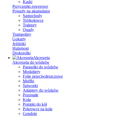
Kaski
Przyczepki rowerowe
Pojazdy na akumulator
Samochody
Trójkołowce
Traktory
Quady
Trampoliny
Gokarty
Jeździki
Hulajnogi
Deskorolki
Akcesoria
Akcesoria do wózków
Parasolki do wózków
Moskitiery
Folie przeciwdeszczowe
Muffki
Śpiworki
Adaptery do wózków
Pozostałe
Koła
Pompki do kół
Pokrowce na koła
Gondole