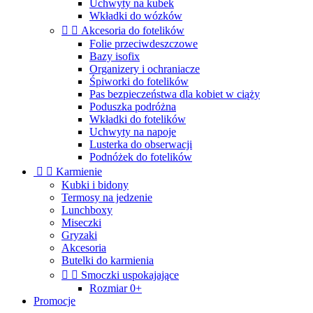
Uchwyty na kubek
Wkładki do wózków


Akcesoria do fotelików
Folie przeciwdeszczowe
Bazy isofix
Organizery i ochraniacze
Śpiworki do fotelików
Pas bezpieczeństwa dla kobiet w ciąży
Poduszka podróżna
Wkładki do fotelików
Uchwyty na napoje
Lusterka do obserwacji
Podnóżek do fotelików


Karmienie
Kubki i bidony
Termosy na jedzenie
Lunchboxy
Miseczki
Gryzaki
Akcesoria
Butelki do karmienia


Smoczki uspokajające
Rozmiar 0+
Promocje