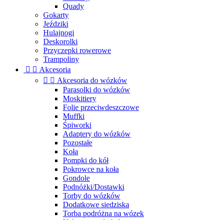
Quady
Gokarty
Jeździki
Hulajnogi
Deskorolki
Przyczepki rowerowe
Trampoliny


Akcesoria


Akcesoria do wózków
Parasolki do wózków
Moskitiery
Folie przeciwdeszczowe
Muffki
Śpiworki
Adaptery do wózków
Pozostałe
Koła
Pompki do kół
Pokrowce na koła
Gondole
Podnóżki/Dostawki
Torby do wózków
Dodatkowe siedziska
Torba podróżna na wózek