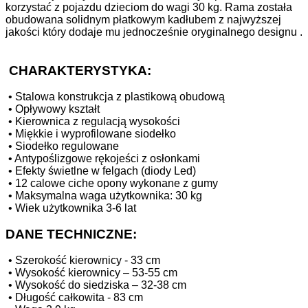
korzystać z pojazdu dzieciom do wagi 30 kg. Rama została
obudowana solidnym płatkowym kadłubem z najwyższej
jakości który dodaje mu jednocześnie oryginalnego designu .
CHARAKTERYSTYKA:
•
Stalowa konstrukcja z plastikową obudową
•
Opływowy kształt
•
Kierownica z regulacją wysokości
•
Miękkie i wyprofilowane siodełko
•
Siodełko regulowane
•
Antypoślizgowe rękojeści z osłonkami
•
Efekty świetlne w felgach (diody Led)
•
12 calowe ciche opony wykonane z gumy
•
Maksymalna waga użytkownika: 30 kg
•
Wiek użytkownika 3-6 lat
DANE TECHNICZNE:
•
Szerokość kierownicy - 33 cm
•
Wysokość kierownicy – 53-55 cm
•
Wysokość do siedziska – 32-38 cm
•
Długość całkowita - 83 cm