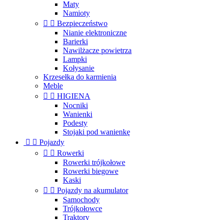
Maty
Namioty


Bezpieczeństwo
Nianie elektroniczne
Barierki
Nawilżacze powietrza
Lampki
Kołysanie
Krzesełka do karmienia
Meble


HIGIENA
Nocniki
Wanienki
Podesty
Stojaki pod wanienkę


Pojazdy


Rowerki
Rowerki trójkołowe
Rowerki biegowe
Kaski


Pojazdy na akumulator
Samochody
Trójkołowce
Traktory