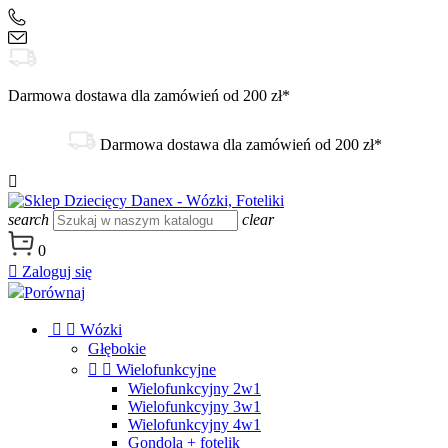
+48 504 188 333
sklep@danex24.pl
Darmowa dostawa dla zamówień od 200 zł*
Darmowa dostawa dla zamówień od 200 zł*

search
clear
0

Zaloguj się
Porównaj


Wózki
Głębokie


Wielofunkcyjne
Wielofunkcyjny 2w1
Wielofunkcyjny 3w1
Wielofunkcyjny 4w1
Gondola + fotelik