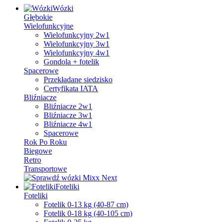
Wózki
Głębokie
Wielofunkcyjne
Wielofunkcyjny 2w1
Wielofunkcyjny 3w1
Wielofunkcyjny 4w1
Gondola + fotelik
Spacerowe
Przekładane siedzisko
Certyfikata IATA
Bliźniacze
Bliźniacze 2w1
Bliźniacze 3w1
Bliźniacze 4w1
Spacerowe
Rok Po Roku
Biegowe
Retro
Transportowe
Foteliki
Foteliki
Fotelik 0-13 kg (40-87 cm)
Fotelik 0-18 kg (40-105 cm)