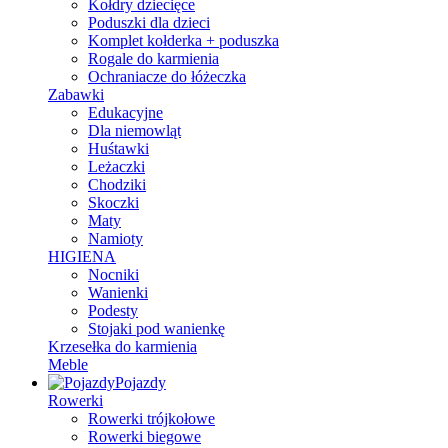
Kołdry dziecięce
Poduszki dla dzieci
Komplet kołderka + poduszka
Rogale do karmienia
Ochraniacze do łóżeczka
Zabawki
Edukacyjne
Dla niemowląt
Huśtawki
Leżaczki
Chodziki
Skoczki
Maty
Namioty
HIGIENA
Nocniki
Wanienki
Podesty
Stojaki pod wanienkę
Krzesełka do karmienia
Meble
Pojazdy
Rowerki
Rowerki trójkołowe
Rowerki biegowe