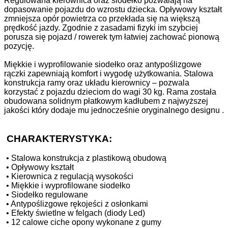
Regulowana kierownica oraz siodełko pozwalają na
dopasowanie pojazdu do wzrostu dziecka. Opływowy kształt
zmniejsza opór powietrza co przekłada się na większą
prędkość jazdy. Zgodnie z zasadami fizyki im szybciej
porusza się pojazd / rowerek tym łatwiej zachować pionową
pozycję.
Miękkie i wyprofilowanie siodełko oraz antypoślizgowe
rączki zapewniają komfort i wygodę użytkowania. Stalowa
konstrukcja ramy oraz układu kierownicy – pozwala
korzystać z pojazdu dzieciom do wagi 30 kg. Rama została
obudowana solidnym płatkowym kadłubem z najwyższej
jakości który dodaje mu jednocześnie oryginalnego designu .
CHARAKTERYSTYKA:
•
Stalowa konstrukcja z plastikową obudową
•
Opływowy kształt
•
Kierownica z regulacją wysokości
•
Miękkie i wyprofilowane siodełko
•
Siodełko regulowane
•
Antypoślizgowe rękojeści z osłonkami
•
Efekty świetlne w felgach (diody Led)
•
12 calowe ciche opony wykonane z gumy