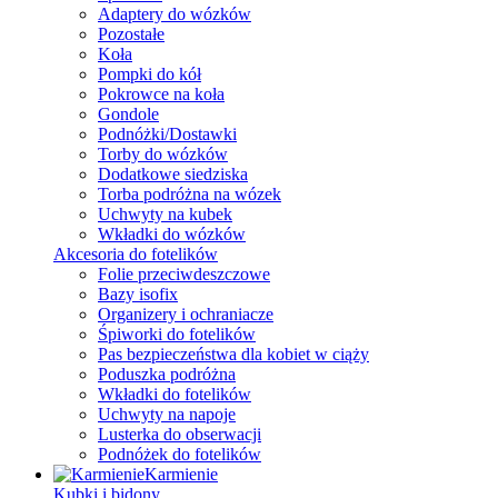
Adaptery do wózków
Pozostałe
Koła
Pompki do kół
Pokrowce na koła
Gondole
Podnóżki/Dostawki
Torby do wózków
Dodatkowe siedziska
Torba podróżna na wózek
Uchwyty na kubek
Wkładki do wózków
Akcesoria do fotelików
Folie przeciwdeszczowe
Bazy isofix
Organizery i ochraniacze
Śpiworki do fotelików
Pas bezpieczeństwa dla kobiet w ciąży
Poduszka podróżna
Wkładki do fotelików
Uchwyty na napoje
Lusterka do obserwacji
Podnóżek do fotelików
Karmienie
Kubki i bidony