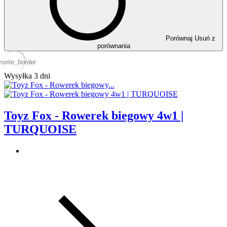
Porównaj
Usuń z
porównania
vorite_border
Wysyłka 3 dni
Toyz Fox - Rowerek biegowy 4w1 |
TURQUOISE