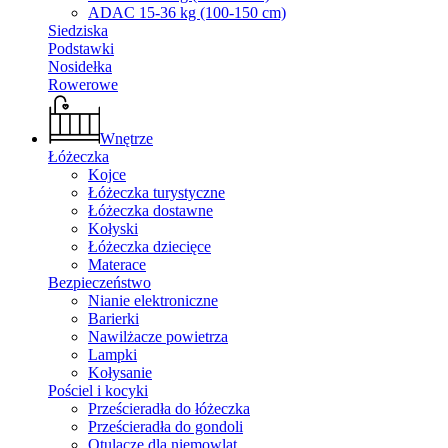
ADAC 15-36 kg (100-150 cm)
Siedziska
Podstawki
Nosidełka
Rowerowe
Wnętrze
Łóżeczka
Kojce
Łóżeczka turystyczne
Łóżeczka dostawne
Kołyski
Łóżeczka dziecięce
Materace
Bezpieczeństwo
Nianie elektroniczne
Barierki
Nawilżacze powietrza
Lampki
Kołysanie
Pościel i kocyki
Prześcieradła do łóżeczka
Prześcieradła do gondoli
Otulacze dla niemowląt