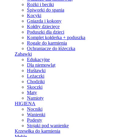
Rożki i beciki
Śpiworki do spania
Kocyki
Gniazda i kokony
Kołdry dziecięce
Poduszki dla dzieci
Komplet kołderka + poduszka
Rogale do karmienia
Ochraniacze do łóżeczka
Zabawki
Edukacyjne
Dla niemowląt
Huśtawki
Leżaczki
Chodziki
Skoczki
Maty
Namioty
HIGIENA
Nocniki
Wanienki
Podesty
Stojaki pod wanienkę
Krzesełka do karmienia
Meble