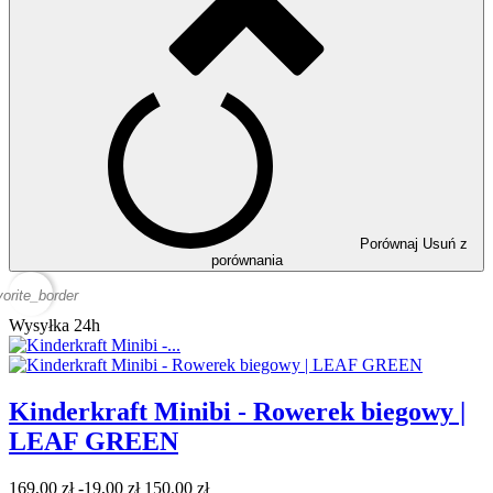
Porównaj
Usuń z
porównania
vorite_border
Wysyłka 24h
Kinderkraft Minibi - Rowerek biegowy |
LEAF GREEN
169,00 zł
-19,00 zł
150,00 zł