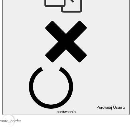
Porównaj
Usuń z
porównania
vorite_border