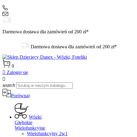
+48 504 188 333
sklep@danex24.pl
Darmowa dostawa dla zamówień od 200 zł*
Darmowa dostawa dla zamówień od 200 zł*
0

Zaloguj się

search
Porównaj
Wózki
Głębokie
Wielofunkcyjne
Wielofunkcyjny 2w1