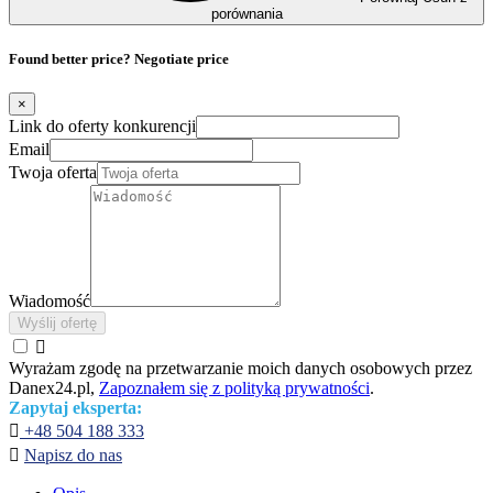
porównania
Found better price? Negotiate price
×
Link do oferty konkurencji
Email
Twoja oferta
Wiadomość
Wyślij ofertę

Wyrażam zgodę na przetwarzanie moich danych osobowych przez
Danex24.pl,
Zapoznałem się z polityką prywatności
.
Zapytaj eksperta:

+48 504 188 333

Napisz do nas