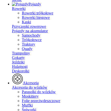
Pojazdy
Rowerki
Rowerki trójkołowe
Rowerki biegowe
Kaski
Przyczepki rowerowe
Pojazdy na akumulator
Samochody
Trójkołowce
Traktory
Quady
Trampoliny
Gokarty
Jeździki
Hulajnogi
Deskorolki
Akcesoria
Akcesoria do wózków
Parasolki do wózków
Moskitiery
Folie przeciwdeszczowe
Muffki
Śpiworki