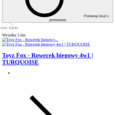
Porównaj
Usuń z
porównania
vorite_border
Wysyłka 3 dni
Toyz Fox - Rowerek biegowy 4w1 |
TURQUOISE