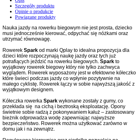
Opis
Szczegóły produktu
Opinie o produkcie
Powiązane produkty
Nauka jazdy na rowerku biegowym nie jest prosta, dziecko
musi jednocześnie kierować, odpychać się nóżkami oraz
utrzymać równowagę.
Rowerek
Spark
od marki Qplay to idealna propozycja dla
dzieci które rozpoczynają naukę jazdy oraz tych już
potrafiących jeździć na rowerku biegowych.
Spark
to
wyjątkowy rowerek biegowy który nie tylko zachwyca
wyglądem. Rowerek wyposażony jest w efektowne kółeczko
które świeci podczas jazdy co wpłynie pozytywnie na
małego cyklistę. Rowerek łączy w sobie najwyższą jakość z
wyjątkowym designem.
Kółeczka rowerka
Spark
wykonane zostały z gumy, co
przekłada się na cichą i beztroską eksploatację. Opony
świetnie sobie radzą z pokonywaniem kałuż – zastosowany
bieżnik odprowadza wodę zapewniając najwyższe
bezpieczeństwo. Rowerek można użytkować zarówno w
domu jak i na zewnątrz.