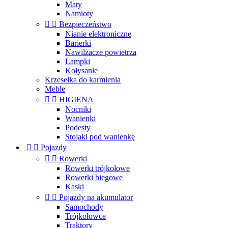
Maty
Namioty


Bezpieczeństwo
Nianie elektroniczne
Barierki
Nawilżacze powietrza
Lampki
Kołysanie
Krzesełka do karmienia
Meble


HIGIENA
Nocniki
Wanienki
Podesty
Stojaki pod wanienkę


Pojazdy


Rowerki
Rowerki trójkołowe
Rowerki biegowe
Kaski


Pojazdy na akumulator
Samochody
Trójkołowce
Traktory