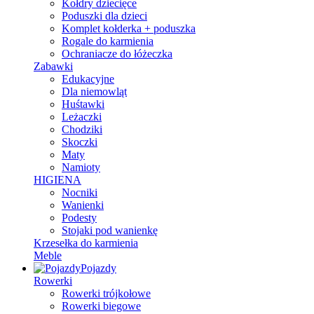
Kołdry dziecięce
Poduszki dla dzieci
Komplet kołderka + poduszka
Rogale do karmienia
Ochraniacze do łóżeczka
Zabawki
Edukacyjne
Dla niemowląt
Huśtawki
Leżaczki
Chodziki
Skoczki
Maty
Namioty
HIGIENA
Nocniki
Wanienki
Podesty
Stojaki pod wanienkę
Krzesełka do karmienia
Meble
Pojazdy
Rowerki
Rowerki trójkołowe
Rowerki biegowe