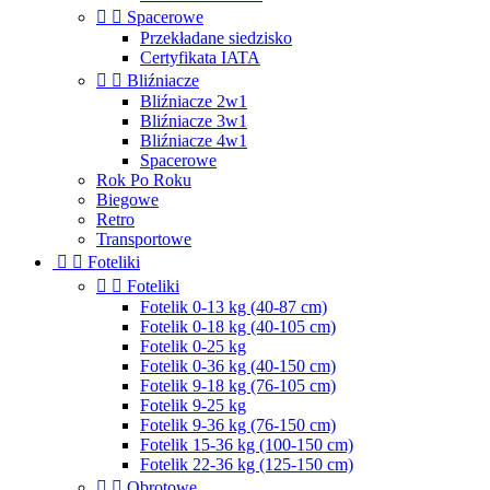


Spacerowe
Przekładane siedzisko
Certyfikata IATA


Bliźniacze
Bliźniacze 2w1
Bliźniacze 3w1
Bliźniacze 4w1
Spacerowe
Rok Po Roku
Biegowe
Retro
Transportowe


Foteliki


Foteliki
Fotelik 0-13 kg (40-87 cm)
Fotelik 0-18 kg (40-105 cm)
Fotelik 0-25 kg
Fotelik 0-36 kg (40-150 cm)
Fotelik 9-18 kg (76-105 cm)
Fotelik 9-25 kg
Fotelik 9-36 kg (76-150 cm)
Fotelik 15-36 kg (100-150 cm)
Fotelik 22-36 kg (125-150 cm)


Obrotowe