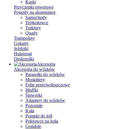
Kaski
Przyczepki rowerowe
Pojazdy na akumulator
Samochody
Trójkołowce
Traktory
Quady
Trampoliny
Gokarty
Jeździki
Hulajnogi
Deskorolki
Akcesoria
Akcesoria do wózków
Parasolki do wózków
Moskitiery
Folie przeciwdeszczowe
Muffki
Śpiworki
Adaptery do wózków
Pozostałe
Koła
Pompki do kół
Pokrowce na koła
Gondole