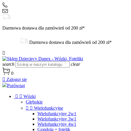
+48 504 188 333
sklep@danex24.pl
Darmowa dostawa dla zamówień od 200 zł*
Darmowa dostawa dla zamówień od 200 zł*

search
clear
0

Zaloguj się
Porównaj


Wózki
Głębokie


Wielofunkcyjne
Wielofunkcyjny 2w1
Wielofunkcyjny 3w1
Wielofunkcyjny 4w1
Gondola + fotelik