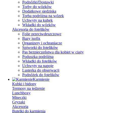
Podnóżki/Dostawki
Torby do wózków
Dodatkowe siedziska
Torba podróżna na wózek
Uchwyty na kubek
Wkładki do wózków
Akcesoria do fotelików
Folie przeciwdeszczowe
Bazy isofix
Organizery i ochraniacze
Śpiworki do fotelików
Pas bezpieczeństwa dla kobiet w ciąży
Poduszka podróżna
Wkładki do fotelików
Uchwyty na napoje
Lusterka do obserwacji
Podnóżek do fotelików
Karmienie
Kubki i bidony
Termosy na jedzenie
Lunchboxy
Miseczki
Gryzaki
Akcesoria
Butelki do karmienia