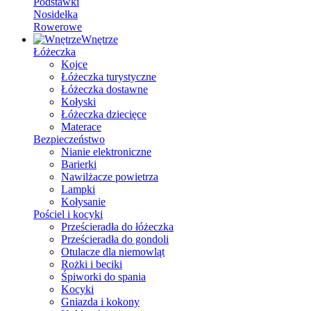
Podstawki
Nosidełka
Rowerowe
Wnętrze
Łóżeczka
Kojce
Łóżeczka turystyczne
Łóżeczka dostawne
Kołyski
Łóżeczka dziecięce
Materace
Bezpieczeństwo
Nianie elektroniczne
Barierki
Nawilżacze powietrza
Lampki
Kołysanie
Pościel i kocyki
Prześcieradła do łóżeczka
Prześcieradła do gondoli
Otulacze dla niemowląt
Rożki i beciki
Śpiworki do spania
Kocyki
Gniazda i kokony