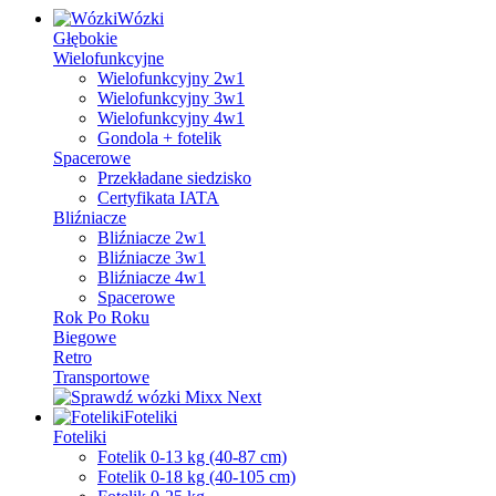
Wózki
Głębokie
Wielofunkcyjne
Wielofunkcyjny 2w1
Wielofunkcyjny 3w1
Wielofunkcyjny 4w1
Gondola + fotelik
Spacerowe
Przekładane siedzisko
Certyfikata IATA
Bliźniacze
Bliźniacze 2w1
Bliźniacze 3w1
Bliźniacze 4w1
Spacerowe
Rok Po Roku
Biegowe
Retro
Transportowe
Foteliki
Foteliki
Fotelik 0-13 kg (40-87 cm)
Fotelik 0-18 kg (40-105 cm)