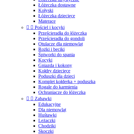
Łóżeczka dostawne
Kołyski
Łóżeczka dziecięce
Materace


Pościel i kocyki
Prześcieradła do łóżeczka
Prześcieradła do gondoli
Otulacze dla niemowląt
Rożki i beciki
Śpiworki do spania
Kocyki
Gniazda i kokony
Kołdry dziecięce
Poduszki dla dzieci
Komplet kołderka + poduszka
Rogale do karmienia
Ochraniacze do łóżeczka


Zabawki
Edukacyjne
Dla niemowląt
Huśtawki
Leżaczki
Chodziki
Skoczki