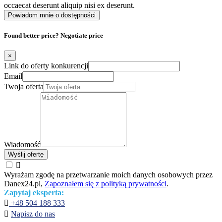
occaecat deserunt aliquip nisi ex deserunt.
Powiadom mnie o dostępności
Found better price? Negotiate price
×
Link do oferty konkurencji
Email
Twoja oferta
Wiadomość
Wyślij ofertę

Wyrażam zgodę na przetwarzanie moich danych osobowych przez
Danex24.pl,
Zapoznałem się z polityką prywatności
.
Zapytaj eksperta:

+48 504 188 333

Napisz do nas