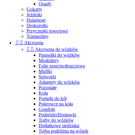
Quady
Gokarty
Jeździki
Hulajnogi
Deskorolki
Przyczepki rowerowe
Trampoliny


Akcesoria


Akcesoria do wózków
Parasolki do wózków
Moskitiery
Folie przeciwdeszczowe
Muffki
Śpiworki
Adaptery do wózków
Pozostałe
Koła
Pompki do kół
Pokrowce na koła
Gondole
Podnóżki/Dostawki
Torby do wózków
Dodatkowe siedziska
Torba podróżna na wózek