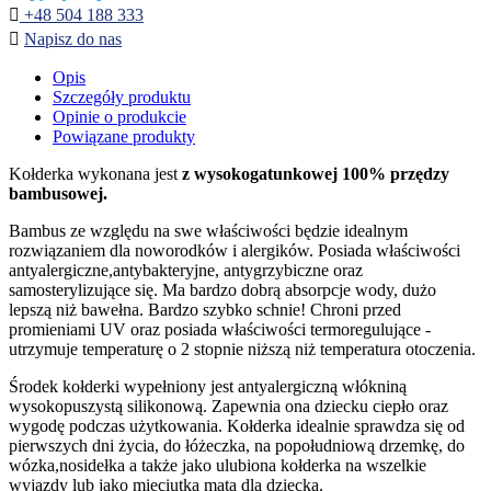

+48 504 188 333

Napisz do nas
Opis
Szczegóły produktu
Opinie o produkcie
Powiązane produkty
Kołderka wykonana jest
z wysokogatunkowej 100% przędzy
bambusowej.
Bambus ze względu na swe właściwości będzie idealnym
rozwiązaniem dla noworodków i alergików. Posiada właściwości
antyalergiczne,antybakteryjne, antygrzybiczne oraz
samosterylizujące się. Ma bardzo dobrą absorpcje wody, dużo
lepszą niż bawełna. Bardzo szybko schnie! Chroni przed
promieniami UV oraz posiada właściwości termoregulujące -
utrzymuje temperaturę o 2 stopnie niższą niż temperatura otoczenia.
Środek kołderki wypełniony jest antyalergiczną włókniną
wysokopuszystą silikonową. Zapewnia ona dziecku ciepło oraz
wygodę podczas użytkowania. Kołderka idealnie sprawdza się od
pierwszych dni życia, do łóżeczka, na popołudniową drzemkę, do
wózka,nosidełka a także jako ulubiona kołderka na wszelkie
wyjazdy lub jako mięciutka mata dla dziecka.