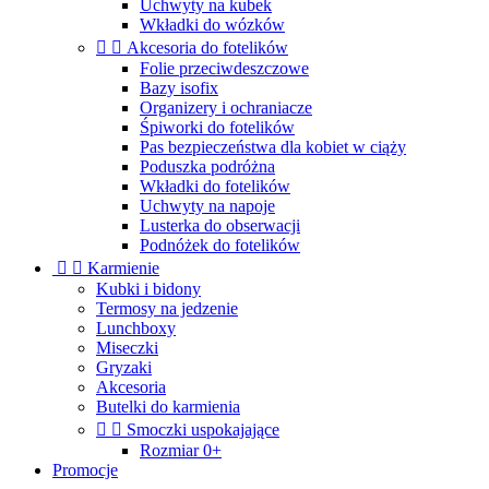
Uchwyty na kubek
Wkładki do wózków


Akcesoria do fotelików
Folie przeciwdeszczowe
Bazy isofix
Organizery i ochraniacze
Śpiworki do fotelików
Pas bezpieczeństwa dla kobiet w ciąży
Poduszka podróżna
Wkładki do fotelików
Uchwyty na napoje
Lusterka do obserwacji
Podnóżek do fotelików


Karmienie
Kubki i bidony
Termosy na jedzenie
Lunchboxy
Miseczki
Gryzaki
Akcesoria
Butelki do karmienia


Smoczki uspokajające
Rozmiar 0+
Promocje