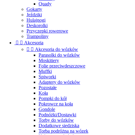
Quady
Gokarty
Jeździki
Hulajnogi
Deskorolki
Przyczepki rowerowe
Trampoliny


Akcesoria


Akcesoria do wózków
Parasolki do wózków
Moskitiery
Folie przeciwdeszczowe
Muffki
Śpiworki
Adaptery do wózków
Pozostałe
Koła
Pompki do kół
Pokrowce na koła
Gondole
Podnóżki/Dostawki
Torby do wózków
Dodatkowe siedziska
Torba podróżna na wózek