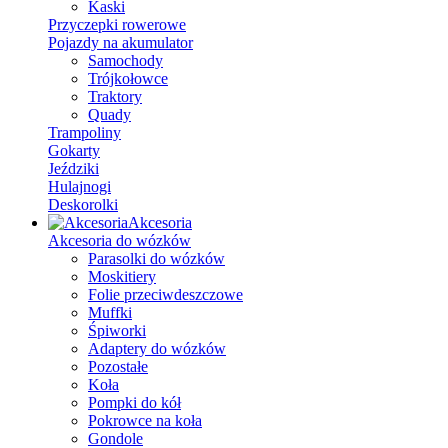
Kaski
Przyczepki rowerowe
Pojazdy na akumulator
Samochody
Trójkołowce
Traktory
Quady
Trampoliny
Gokarty
Jeździki
Hulajnogi
Deskorolki
Akcesoria
Akcesoria do wózków
Parasolki do wózków
Moskitiery
Folie przeciwdeszczowe
Muffki
Śpiworki
Adaptery do wózków
Pozostałe
Koła
Pompki do kół
Pokrowce na koła
Gondole