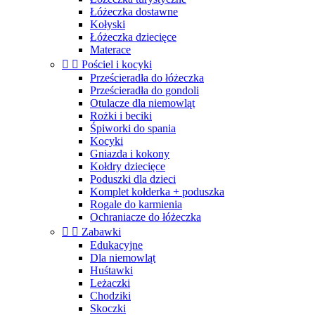
Łóżeczka dostawne
Kołyski
Łóżeczka dziecięce
Materace


Pościel i kocyki
Prześcieradła do łóżeczka
Prześcieradła do gondoli
Otulacze dla niemowląt
Rożki i beciki
Śpiworki do spania
Kocyki
Gniazda i kokony
Kołdry dziecięce
Poduszki dla dzieci
Komplet kołderka + poduszka
Rogale do karmienia
Ochraniacze do łóżeczka


Zabawki
Edukacyjne
Dla niemowląt
Huśtawki
Leżaczki
Chodziki
Skoczki