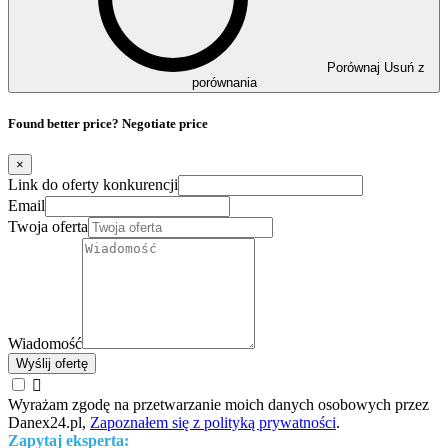
Porównaj
Usuń z
porównania
Found better price? Negotiate price
×
Link do oferty konkurencji
Email
Twoja oferta
Wiadomość
Wyślij ofertę

Wyrażam zgodę na przetwarzanie moich danych osobowych przez
Danex24.pl,
Zapoznałem się z polityką prywatności
.
Zapytaj eksperta: