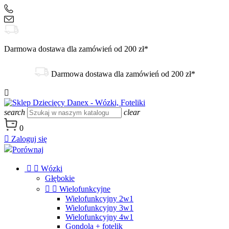
+48 504 188 333
sklep@danex24.pl
Darmowa dostawa dla zamówień od 200 zł*
Darmowa dostawa dla zamówień od 200 zł*

search
clear
0

Zaloguj się
Porównaj


Wózki
Głębokie


Wielofunkcyjne
Wielofunkcyjny 2w1
Wielofunkcyjny 3w1
Wielofunkcyjny 4w1
Gondola + fotelik