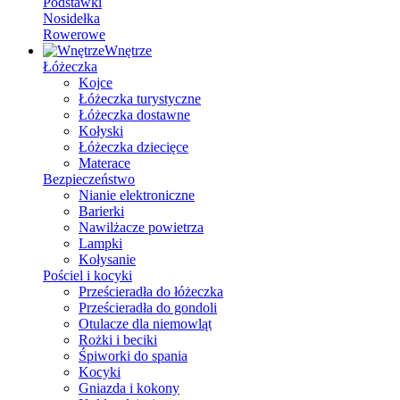
Podstawki
Nosidełka
Rowerowe
Wnętrze
Łóżeczka
Kojce
Łóżeczka turystyczne
Łóżeczka dostawne
Kołyski
Łóżeczka dziecięce
Materace
Bezpieczeństwo
Nianie elektroniczne
Barierki
Nawilżacze powietrza
Lampki
Kołysanie
Pościel i kocyki
Prześcieradła do łóżeczka
Prześcieradła do gondoli
Otulacze dla niemowląt
Rożki i beciki
Śpiworki do spania
Kocyki
Gniazda i kokony