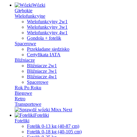
Wózki
Głębokie
Wielofunkcyjne
Wielofunkcyjny 2w1
Wielofunkcyjny 3w1
Wielofunkcyjny 4w1
Gondola + fotelik
Spacerowe
Przekładane siedzisko
Certyfikata IATA
Bliźniacze
Bliźniacze 2w1
Bliźniacze 3w1
Bliźniacze 4w1
Spacerowe
Rok Po Roku
Biegowe
Retro
Transportowe
Foteliki
Foteliki
Fotelik 0-13 kg (40-87 cm)
Fotelik 0-18 kg (40-105 cm)