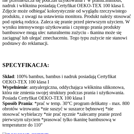
nie przemieszcza się podczas użytkowania i w praniu.Bambus,
nadruk i włóknina posiadają Certyfikat OEKO-TEX 100 klasa I.
Zdjęcie może odbiegać kolorystycznie od wyglądu rzeczywistego
produktu, z uwagi na ustawienia monitora. Produkt należy stosować
pod opieką rodzica. Zaleca się pranie przed pierwszym użyciem. W
wyniku intensywnego użytkowania i częstego prania produkty
bambusowe mogą ulec naturalnemu zużyciu - tkanina może się
zaciągnąć lub ulegać zmechaceniu. Tego typu zużycie nie stanowi
podstawy do reklamacji.
SPECYFIKACJA:
Skład
: 100% bambus, bambus i nadruk posiadają Certyfikat
OEKO-TEX 100 klasa I
Wypełnienie
: antyalergiczna, oddychająca włóknina silikonowa,
która nie zmienia swojej struktury podczas prania i użytkowania.
Posiada Certyfikat OEKO-TEX 100 klasa I
Sposób Prania
: *prać w temp. 30°C program delikatny - max. 800
obrotów wirowania *nie suszyć w suszarce bębnowej *nie
stosować wybielaczy *nie prać ręcznie *zalecamy pranie przed
pierwszym użyciem *prasować tylko tkaninę bambusową w
temperaturze do 110°