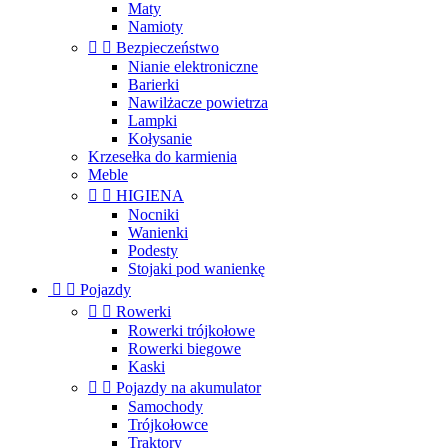
Maty
Namioty


Bezpieczeństwo
Nianie elektroniczne
Barierki
Nawilżacze powietrza
Lampki
Kołysanie
Krzesełka do karmienia
Meble


HIGIENA
Nocniki
Wanienki
Podesty
Stojaki pod wanienkę


Pojazdy


Rowerki
Rowerki trójkołowe
Rowerki biegowe
Kaski


Pojazdy na akumulator
Samochody
Trójkołowce
Traktory