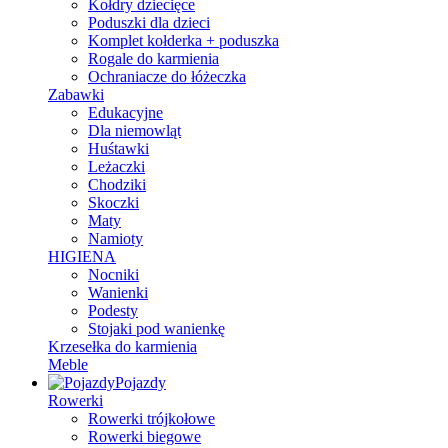
Kołdry dziecięce
Poduszki dla dzieci
Komplet kołderka + poduszka
Rogale do karmienia
Ochraniacze do łóżeczka
Zabawki
Edukacyjne
Dla niemowląt
Huśtawki
Leżaczki
Chodziki
Skoczki
Maty
Namioty
HIGIENA
Nocniki
Wanienki
Podesty
Stojaki pod wanienkę
Krzesełka do karmienia
Meble
Pojazdy
Rowerki
Rowerki trójkołowe
Rowerki biegowe