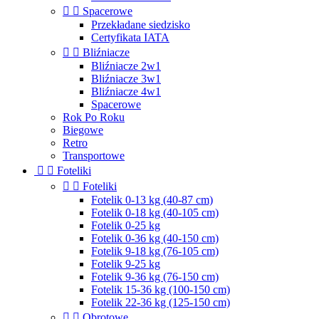


Spacerowe
Przekładane siedzisko
Certyfikata IATA


Bliźniacze
Bliźniacze 2w1
Bliźniacze 3w1
Bliźniacze 4w1
Spacerowe
Rok Po Roku
Biegowe
Retro
Transportowe


Foteliki


Foteliki
Fotelik 0-13 kg (40-87 cm)
Fotelik 0-18 kg (40-105 cm)
Fotelik 0-25 kg
Fotelik 0-36 kg (40-150 cm)
Fotelik 9-18 kg (76-105 cm)
Fotelik 9-25 kg
Fotelik 9-36 kg (76-150 cm)
Fotelik 15-36 kg (100-150 cm)
Fotelik 22-36 kg (125-150 cm)


Obrotowe