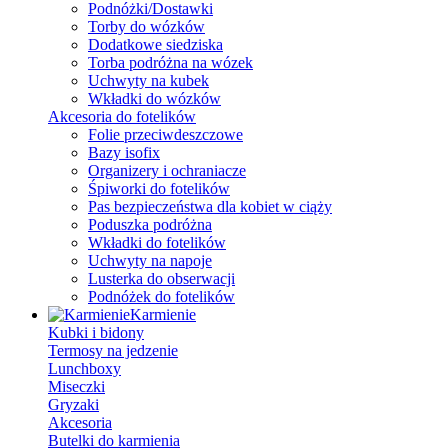
Podnóżki/Dostawki
Torby do wózków
Dodatkowe siedziska
Torba podróżna na wózek
Uchwyty na kubek
Wkładki do wózków
Akcesoria do fotelików
Folie przeciwdeszczowe
Bazy isofix
Organizery i ochraniacze
Śpiworki do fotelików
Pas bezpieczeństwa dla kobiet w ciąży
Poduszka podróżna
Wkładki do fotelików
Uchwyty na napoje
Lusterka do obserwacji
Podnóżek do fotelików
Karmienie
Kubki i bidony
Termosy na jedzenie
Lunchboxy
Miseczki
Gryzaki
Akcesoria
Butelki do karmienia