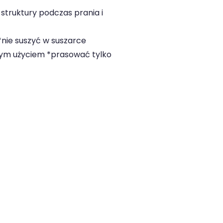
 struktury podczas prania i
*nie suszyć w suszarce
zym użyciem *prasować tylko