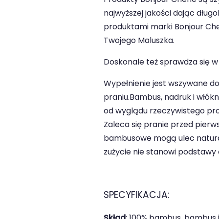
najwyższej jakości dając dłu
produktami marki Bonjour Che
Twojego Maluszka.
Doskonale też sprawdza się w 
Wypełnienie jest wszywane do
praniu.Bambus, nadruk i włókn
od wyglądu rzeczywistego pro
Zaleca się pranie przed pier
bambusowe mogą ulec natural
zużycie nie stanowi podstawy 
SPECYFIKACJA:
Skład
: 100% bambus, bambus i