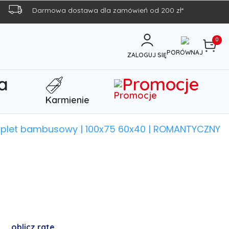
Darmowa dostawa dla zamówień od 200 zł*
0
PORÓWNAJ
ZALOGUJ SIĘ
Promocje
Karmienie
mplet bambusowy | 100x75 60x40 | ROMANTYCZNY
t
oblicz rate