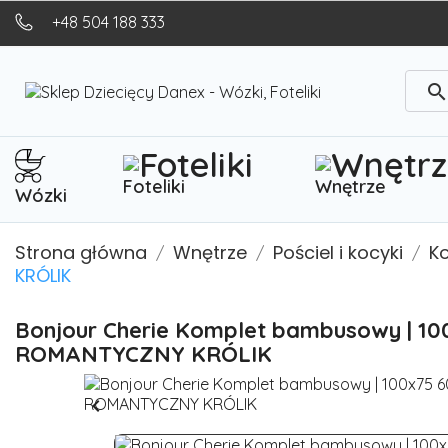
+48 504 188 333
searc
Foteliki
Wnętrze
Wózki
Strona główna
Wnętrze
Pościel i kocyki
K
KRÓLIK
Bonjour Cherie Komplet bambusowy | 10
ROMANTYCZNY KRÓLIK
