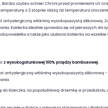
. Bardzo szybko schnie! Chroni przed promieniami UV ora
temperaturę o 2 stopnie niższą niż temperatura otoczeni
st antyalergiczną włókniną wysokopuszystą silikonową. Z
ia. Kołderka idealnie sprawdza się od pierwszych dni życ
a,nosidełka a także jako ulubiona kołderka na wszelkie 
st
z wysokogatunkowej 100% przędzy bambusowej.
est antyalergiczną włókniną wysokopuszystą silikonową -
ania.
ę do łóżeczka, na popołudniową drzemkę w przedszkolu, a
.
te ręcznie w Polsce z najwyższą starannością i dbałością 