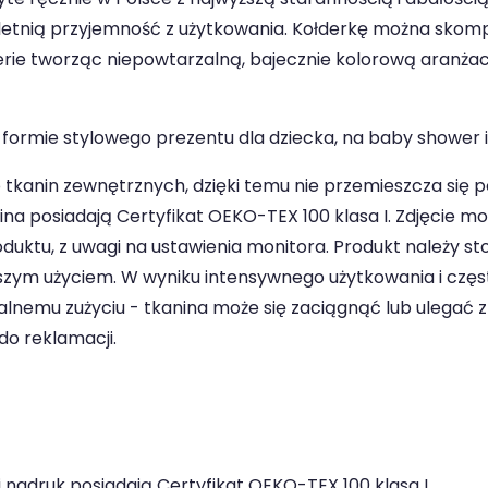
goletnią przyjemność z użytkowania. Kołderkę można skom
rie tworząc niepowtarzalną, bajecznie kolorową aranżacj
formie stylowego prezentu dla dziecka, na baby shower i 
 tkanin zewnętrznych, dzięki temu nie przemieszcza się 
ina posiadają Certyfikat OEKO-TEX 100 klasa I. Zdjęcie m
duktu, z uwagi na ustawienia monitora. Produkt należy s
wszym użyciem. W wyniku intensywnego użytkowania i czę
nemu zużyciu - tkanina może się zaciągnąć lub ulegać 
do reklamacji.
 nadruk posiadają Certyfikat OEKO-TEX 100 klasa I