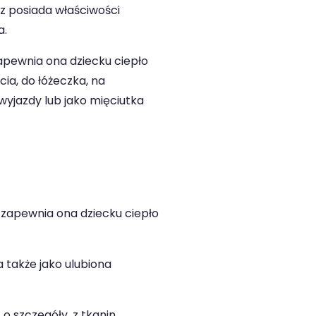
z posiada właściwości
a.
apewnia ona dziecku ciepło
ia, do łóżeczka, na
wyjazdy lub jako mięciutka
 zapewnia ona dziecku ciepło
 także jako ulubiona
o szczegóły, z tkanin