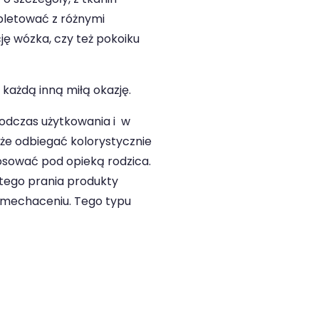
pletować z różnymi
ę wózka, czy też pokoiku
każdą inną miłą okazję.
podczas użytkowania i w
oże odbiegać kolorystycznie
tosować pod opieką rodzica.
stego prania produkty
zmechaceniu. Tego typu