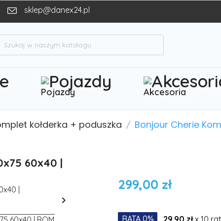
sklep@danex24.pl
h
Pojazdy
Akcesoria
omplet kołderka + poduszka
Bonjour Cherie Ko
0x75 60x40 |
299,00 zł

RATA 0%
29.90 zł
x 10 ra