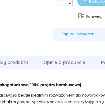
Dodaj do
Porównaj
Zapytaj eksperta:
óły produktu
Opinie o produkcie
P
sokogatunkowej 100% przędzy bambusowej.
ściwości będzie idealnym rozwiązaniem dla noworodków 
ntybakteryjne, antygrzybiczne oraz samosterylizujące si