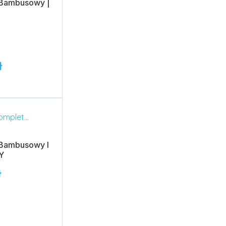
 Bambusowy |
ł
 Bambusowy I
Y
ł