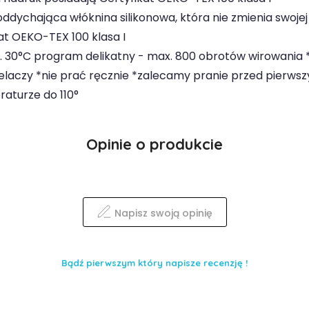
 oddychająca włóknina silikonowa, która nie zmienia swojej
at OEKO-TEX 100 klasa I
. 30°C program delikatny - max. 800 obrotów wirowania 
laczy *nie prać ręcznie *zalecamy pranie przed pierws
aturze do 110°
Opinie o produkcie
Napisz swoją opinię
Bądź pierwszym który napisze recenzję !