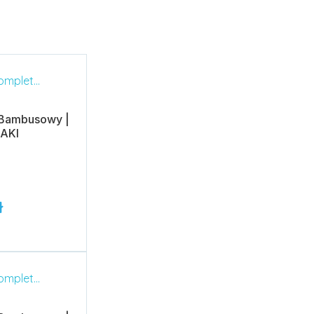
 Bambusowy |
AKI
ł