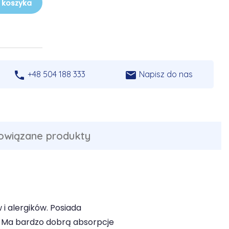
 koszyka


+48 504 188 333
Napisz do nas
owiązane produkty
i alergików. Posiada
ę. Ma bardzo dobrą absorpcje