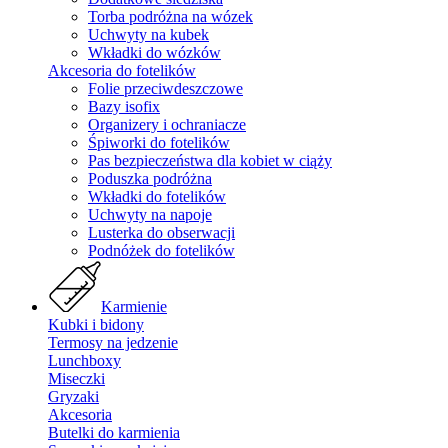
Torba podróżna na wózek
Uchwyty na kubek
Wkładki do wózków
Akcesoria do fotelików
Folie przeciwdeszczowe
Bazy isofix
Organizery i ochraniacze
Śpiworki do fotelików
Pas bezpieczeństwa dla kobiet w ciąży
Poduszka podróżna
Wkładki do fotelików
Uchwyty na napoje
Lusterka do obserwacji
Podnóżek do fotelików
Karmienie
Kubki i bidony
Termosy na jedzenie
Lunchboxy
Miseczki
Gryzaki
Akcesoria
Butelki do karmienia