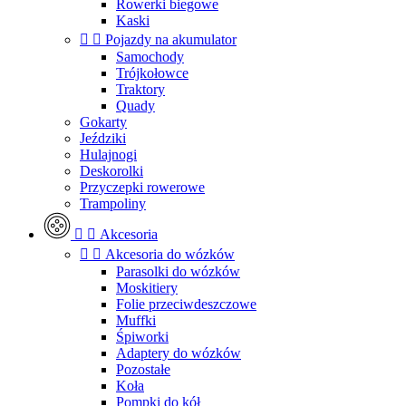
Rowerki biegowe
Kaski


Pojazdy na akumulator
Samochody
Trójkołowce
Traktory
Quady
Gokarty
Jeździki
Hulajnogi
Deskorolki
Przyczepki rowerowe
Trampoliny


Akcesoria


Akcesoria do wózków
Parasolki do wózków
Moskitiery
Folie przeciwdeszczowe
Muffki
Śpiworki
Adaptery do wózków
Pozostałe
Koła
Pompki do kół