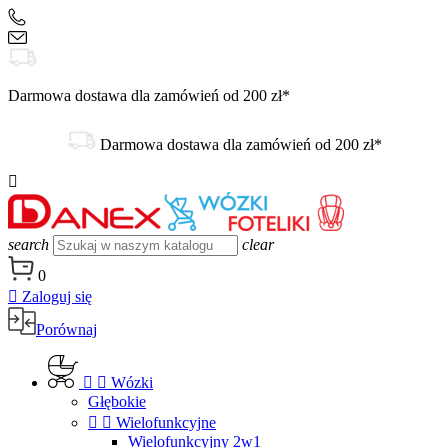
+48 504 188 333
sklep@danex24.pl
Darmowa dostawa dla zamówień od 200 zł*
Darmowa dostawa dla zamówień od 200 zł*

search
clear
0

Zaloguj się
Porównaj


Wózki
Głębokie


Wielofunkcyjne
Wielofunkcyjny 2w1