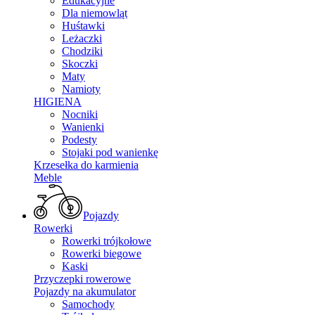
Edukacyjne
Dla niemowląt
Huśtawki
Leżaczki
Chodziki
Skoczki
Maty
Namioty
HIGIENA
Nocniki
Wanienki
Podesty
Stojaki pod wanienkę
Krzesełka do karmienia
Meble
Pojazdy
Rowerki
Rowerki trójkołowe
Rowerki biegowe
Kaski
Przyczepki rowerowe
Pojazdy na akumulator
Samochody