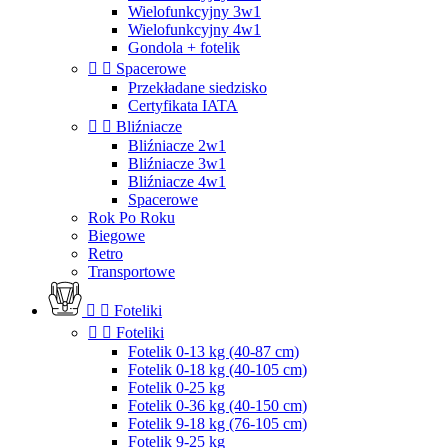
Wielofunkcyjny 3w1
Wielofunkcyjny 4w1
Gondola + fotelik


Spacerowe
Przekładane siedzisko
Certyfikata IATA


Bliźniacze
Bliźniacze 2w1
Bliźniacze 3w1
Bliźniacze 4w1
Spacerowe
Rok Po Roku
Biegowe
Retro
Transportowe


Foteliki


Foteliki
Fotelik 0-13 kg (40-87 cm)
Fotelik 0-18 kg (40-105 cm)
Fotelik 0-25 kg
Fotelik 0-36 kg (40-150 cm)
Fotelik 9-18 kg (76-105 cm)
Fotelik 9-25 kg