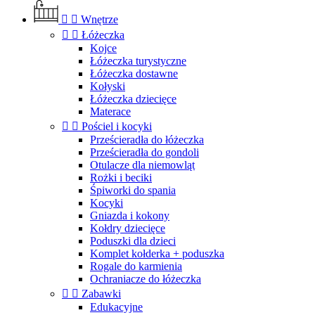


Wnętrze


Łóżeczka
Kojce
Łóżeczka turystyczne
Łóżeczka dostawne
Kołyski
Łóżeczka dziecięce
Materace


Pościel i kocyki
Prześcieradła do łóżeczka
Prześcieradła do gondoli
Otulacze dla niemowląt
Rożki i beciki
Śpiworki do spania
Kocyki
Gniazda i kokony
Kołdry dziecięce
Poduszki dla dzieci
Komplet kołderka + poduszka
Rogale do karmienia
Ochraniacze do łóżeczka


Zabawki
Edukacyjne