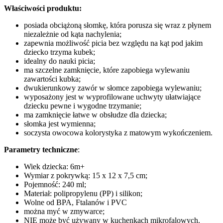
Właściwości produktu:
posiada obciążoną słomkę, która porusza się wraz z płynem
niezależnie od kąta nachylenia;
zapewnia możliwość picia bez względu na kąt pod jakim
dziecko trzyma kubek;
idealny do nauki picia;
ma szczelne zamknięcie, które zapobiega wylewaniu
zawartości kubka;
dwukierunkowy zawór w słomce zapobiega wylewaniu;
wyposażony jest w wyprofilowane uchwyty ułatwiające
dziecku pewne i wygodne trzymanie;
ma zamknięcie łatwe w obsłudze dla dziecka;
słomka jest wymienna;
soczysta owocowa kolorystyka z matowym wykończeniem.
Parametry techniczne
:
Wiek dziecka: 6m+
Wymiar z pokrywką: 15 x 12 x 7,5 cm;
Pojemność: 240 ml;
Materiał: polipropylenu (PP) i silikon;
Wolne od BPA, Ftalanów i PVC
można myć w zmywarce;
NIE może być używany w kuchenkach mikrofalowych.