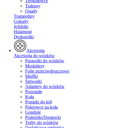
Trójkołowce
Traktory
Quady
Trampoliny
Gokarty
Jeździki
Hulajnogi
Deskorolki
Akcesoria
Akcesoria do wózków
Parasolki do wózków
Moskitiery
Folie przeciwdeszczowe
Muffki
Śpiworki
Adaptery do wózków
Pozostałe
Koła
Pompki do kół
Pokrowce na koła
Gondole
Podnóżki/Dostawki
Torby do wózków
Dodatkowe siedziska