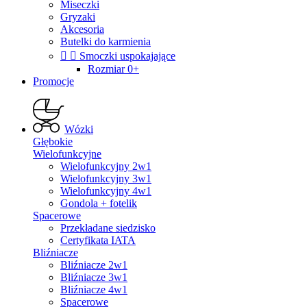
Miseczki
Gryzaki
Akcesoria
Butelki do karmienia


Smoczki uspokajające
Rozmiar 0+
Promocje
Wózki
Głębokie
Wielofunkcyjne
Wielofunkcyjny 2w1
Wielofunkcyjny 3w1
Wielofunkcyjny 4w1
Gondola + fotelik
Spacerowe
Przekładane siedzisko
Certyfikata IATA
Bliźniacze
Bliźniacze 2w1
Bliźniacze 3w1
Bliźniacze 4w1
Spacerowe