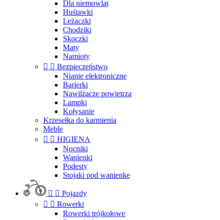
Dla niemowląt
Huśtawki
Leżaczki
Chodziki
Skoczki
Maty
Namioty


Bezpieczeństwo
Nianie elektroniczne
Barierki
Nawilżacze powietrza
Lampki
Kołysanie
Krzesełka do karmienia
Meble


HIGIENA
Nocniki
Wanienki
Podesty
Stojaki pod wanienkę


Pojazdy


Rowerki
Rowerki trójkołowe