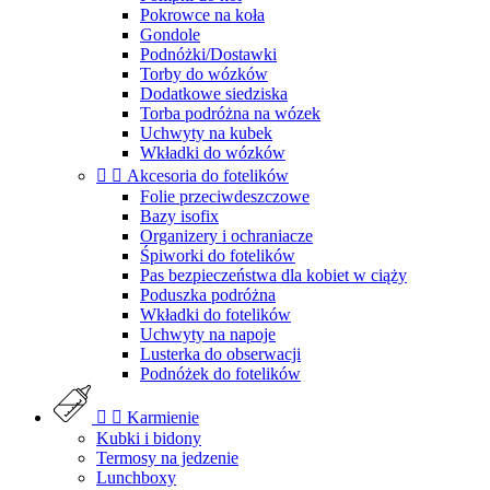
Pokrowce na koła
Gondole
Podnóżki/Dostawki
Torby do wózków
Dodatkowe siedziska
Torba podróżna na wózek
Uchwyty na kubek
Wkładki do wózków


Akcesoria do fotelików
Folie przeciwdeszczowe
Bazy isofix
Organizery i ochraniacze
Śpiworki do fotelików
Pas bezpieczeństwa dla kobiet w ciąży
Poduszka podróżna
Wkładki do fotelików
Uchwyty na napoje
Lusterka do obserwacji
Podnóżek do fotelików


Karmienie
Kubki i bidony
Termosy na jedzenie
Lunchboxy