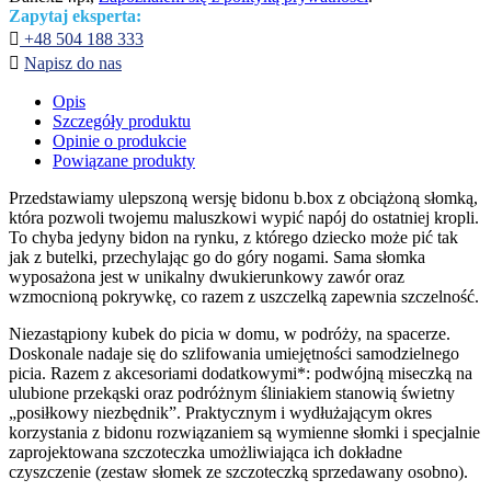
Zapytaj eksperta:

+48 504 188 333

Napisz do nas
Opis
Szczegóły produktu
Opinie o produkcie
Powiązane produkty
Przedstawiamy ulepszoną wersję bidonu b.box z obciążoną słomką,
która pozwoli twojemu maluszkowi wypić napój do ostatniej kropli.
To chyba jedyny bidon na rynku, z którego dziecko może pić tak
jak z butelki, przechylając go do góry nogami. Sama słomka
wyposażona jest w unikalny dwukierunkowy zawór oraz
wzmocnioną pokrywkę, co razem z uszczelką zapewnia szczelność.
Niezastąpiony kubek do picia w domu, w podróży, na spacerze.
Doskonale nadaje się do szlifowania umiejętności samodzielnego
picia. Razem z akcesoriami dodatkowymi*: podwójną miseczką na
ulubione przekąski oraz podróżnym śliniakiem stanowią świetny
„posiłkowy niezbędnik”. Praktycznym i wydłużającym okres
korzystania z bidonu rozwiązaniem są wymienne słomki i specjalnie
zaprojektowana szczoteczka umożliwiająca ich dokładne
czyszczenie (zestaw słomek ze szczoteczką sprzedawany osobno).